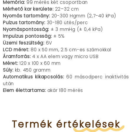
Memória:
99 mérés két csoportban
Mérhető kar kerülete:
22–32 cm
Nyomás tartomány:
20-300 Hgmm (2,7-40 kPa)
Pulzus tartomány:
30-180 ütés/perc
Nyomáspontosság:
± 3 mmHg (± 0,4 kPa)
Impulzus pontosság:
± 5%
Üzemi feszültség:
6V
LCD méret:
80 x 50 mm, 2.5 cm-es számokkal
Áramforrás:
4 x AA elem vagy micro USB
Méret:
120 x 100 x 60 mm
Súly:
kb. 450 gramm
Automatikus kikapcsolás:
60 másodperc inaktivitás
után
Elem élettartama:
akár 180 mérés
Termék
értékelések