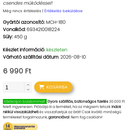
csendes működéssel!
Még nincs értékelés
|
Értékelés beküldése
Gyártói azonosító:
MCH-180
Vonalkód:
6934210018224
Súly:
450 g
Készlet információ
:
készleten
Várható szállítási dátum
: 2026-08-10
6 990 Ft
KOSÁRBA
Várároljon bizalommal!
Gyors szállítás, biztonságos fizetés
30.000 Ft
felett ingyenesen. Próbálja ki a terméket, ha az mégsem tetszik
indok
nélkül visszaküldheti
és visszafizetjük az árát! Csak kiválló minőségű
termékeket forgalmazunk,
garanciával
. Nem fog csalódni!