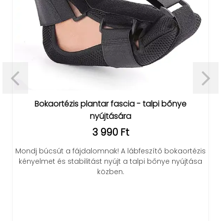
Bokaortézis plantar fascia - talpi bőnye
nyújtására
3 990 Ft
Mondj búcsút a fájdalomnak! A lábfeszítő bokaortézis
kényelmet és stabilitást nyújt a talpi bőnye nyújtása
közben.
y