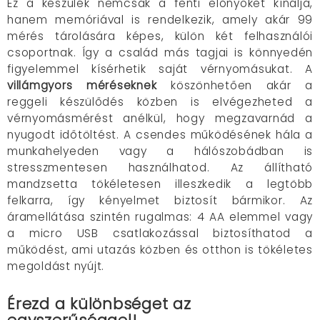
Ez a készülék nemcsak a fenti előnyöket kínálja,
hanem memóriával is rendelkezik, amely akár 99
mérés tárolására képes, külön két felhasználói
csoportnak. Így a család más tagjai is könnyedén
figyelemmel kísérhetik saját vérnyomásukat. A
villámgyors méréseknek
köszönhetően akár a
reggeli készülődés közben is elvégezheted a
vérnyomásmérést anélkül, hogy megzavarnád a
nyugodt időtöltést. A csendes működésének hála a
munkahelyeden vagy a hálószobádban is
stresszmentesen használhatod. Az állítható
mandzsetta tökéletesen illeszkedik a legtöbb
felkarra, így kényelmet biztosít bármikor. Az
áramellátása szintén rugalmas: 4 AA elemmel vagy
a micro USB csatlakozással biztosíthatod a
működést, ami utazás közben és otthon is tökéletes
megoldást nyújt.
Érezd a különbséget az