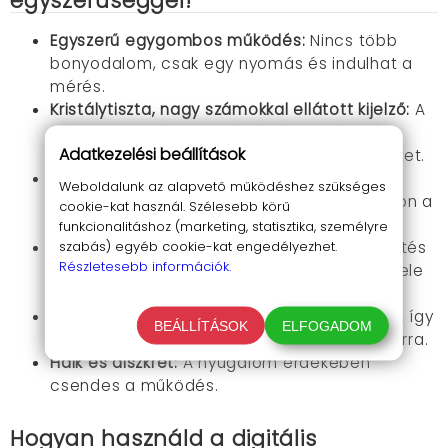
egyszerűséggel!
Egyszerű egygombos működés:
Nincs több
bonyodalom, csak egy nyomás és indulhat a
mérés.
Kristálytiszta, nagy számokkal ellátott kijelző:
A
2,5 cm-es számok segítségével még nagy
Adatkezelési beállítások
távolságból is leolvashatod az eredményeket.
Memóriarendszer:
Tárold az adatokat két
Weboldalunk az alapvető működéshez szükséges
különböző felhasználóhoz, és kövesd nyomon a
cookie-kat használ. Szélesebb körű
vérnyomásváltozásokat.
funkcionalitáshoz (marketing, statisztika, személyre
szabás) egyéb cookie-kat engedélyezhet.
Automatikus működés:
A felfújás és leeresztés
Részletesebb információk.
automatikusan történik, tényleg nem lesz vele
gond.
Kényelmes mandzsetta használat:
Állítható, így
BEÁLLÍTÁSOK
ELFOGADOM
kényelmesen illeszkedik szinte minden felkarra.
Halk és diszkrét:
A nyugalom érdekében
csendes a működés.
Hogyan használd a digitális