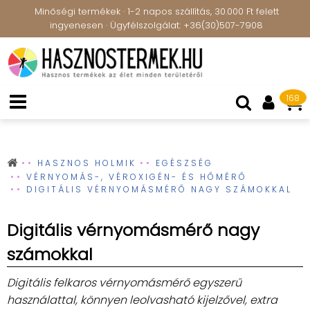
Minőségi termékek · 1-2 napos szállítás, 30.000 Ft felett
ingyenesen · Ügyfélszolgálat: +36(30)507-7908
168
HASZNOS HOLMIK
EGÉSZSÉG
VÉRNYOMÁS-, VÉROXIGÉN- ÉS HŐMÉRŐ
DIGITÁLIS VÉRNYOMÁSMÉRŐ NAGY SZÁMOKKAL
Digitális vérnyomásmérő nagy
számokkal
Digitális felkaros vérnyomásmérő egyszerű
használattal, könnyen leolvasható kijelzővel, extra