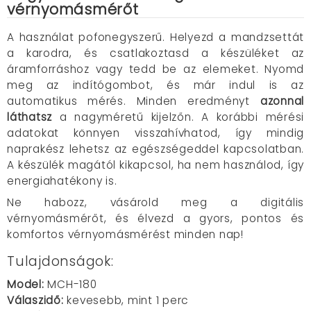
vérnyomásmérőt
A használat pofonegyszerű. Helyezd a mandzsettát
a karodra, és csatlakoztasd a készüléket az
áramforráshoz vagy tedd be az elemeket. Nyomd
meg az indítógombot, és már indul is az
automatikus mérés. Minden eredményt
azonnal
láthatsz
a nagyméretű kijelzőn. A korábbi mérési
adatokat könnyen visszahívhatod, így mindig
naprakész lehetsz az egészségeddel kapcsolatban.
A készülék magától kikapcsol, ha nem használod, így
energiahatékony is.
Ne habozz, vásárold meg a digitális
vérnyomásmérőt, és élvezd a gyors, pontos és
komfortos vérnyomásmérést minden nap!
Tulajdonságok:
Model:
MCH-180
Válaszidő:
kevesebb, mint 1 perc