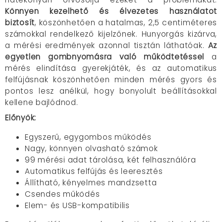
Könnyen kezelhető és élvezetes használatot
biztosít
, köszönhetően a hatalmas, 2,5 centiméteres
számokkal rendelkező kijelzőnek. Hunyorgás kizárva,
a mérési eredmények azonnal tisztán láthatóak.
Az
egyetlen gombnyomásra való működtetéssel
a
mérés elindítása gyerekjáték, és az automatikus
felfújásnak köszönhetően minden mérés gyors és
pontos lesz anélkül, hogy bonyolult beállításokkal
kellene bajlódnod.
Előnyök:
Egyszerű, egygombos működés
Nagy, könnyen olvasható számok
99 mérési adat tárolása, két felhasználóra
Automatikus felfújás és leeresztés
Állítható, kényelmes mandzsetta
Csendes működés
Elem- és USB-kompatibilis