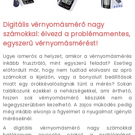
Digitális vérnyomásmérő nagy
számokkal: élvezd a problémamentes,
egyszerű vérnyomásmérést!
Ugye ismerős a helyzet, amikor a vérnyomásmérés
inkább frusztráló, mint egyszerű feladat? Esetleg
előfordult már, hogy nem tudtad elolvasni az apró
számokat a kijelzőn, vagy a bonyolult beállítások
miatt egy örökkévalóságnak tűnt a mérés? Sokan
találkozunk ezekkel a nehézségekkel, ami érthető,
hiszen sok vérnyomásmérő készülék nem a
legegyszerűbben kezelhető. A zajos működés pedig
még inkább elvonja a figyelmet a nyugalmat igénylő
méréseknél.
A digitális vérnyomásmérő nagy számokkal
hatékonyan orvosolja ezeket a problémákat.