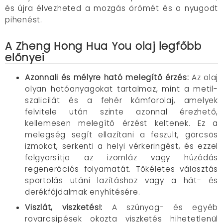
és újra élvezheted a mozgás örömét és a nyugodt
pihenést.
A Zheng Hong Hua You olaj legfőbb
előnyei
Azonnali és mélyre ható melegítő érzés
:
Az olaj
olyan hatóanyagokat tartalmaz, mint a metil-
szalicilát és a fehér kámforolaj, amelyek
felvitele után szinte azonnal érezhető,
kellemesen melegítő érzést keltenek. Ez a
melegség segít ellazítani a feszült, görcsös
izmokat, serkenti a helyi vérkeringést, és ezzel
felgyorsítja az izomláz vagy húzódás
regenerációs folyamatát. Tökéletes választás
sportolás utáni lazításhoz vagy a hát- és
derékfájdalmak enyhítésére.
Viszlát, viszketés
!:
A szúnyog- és egyéb
rovarcsípések okozta viszketés hihetetlenül