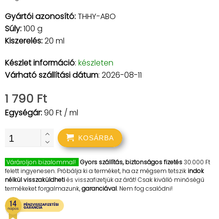
Gyártói azonosító:
THHY-ABO
Súly:
100 g
Kiszerelés:
20 ml
Készlet információ
:
készleten
Várható szállítási dátum
: 2026-08-11
1 790 Ft
Egységár:
90 Ft / ml
KOSÁRBA
Várároljon bizalommal!
Gyors szállítás, biztonságos fizetés
30.000 Ft
felett ingyenesen. Próbálja ki a terméket, ha az mégsem tetszik
indok
nélkül visszaküldheti
és visszafizetjük az árát! Csak kiválló minőségű
termékeket forgalmazunk,
garanciával
. Nem fog csalódni!