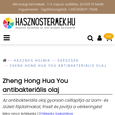
Minőségi termékek · 1-2 napos szállítás, 30.000 Ft felett
ingyenesen · Ügyfélszolgálat: +36(30)507-7908
168
HASZNOS HOLMIK
EGÉSZSÉG
ZHENG HONG HUA YOU ANTIBAKTERIÁLIS OLAJ
Zheng Hong Hua You
antibakteriális olaj
Az antibakteriális olaj gyorsan csillapítja az izom- és
ízületi fájdalmakat, frissít és javítja a vérkeringést
Még nincs értékelés
|
Értékelés beküldése