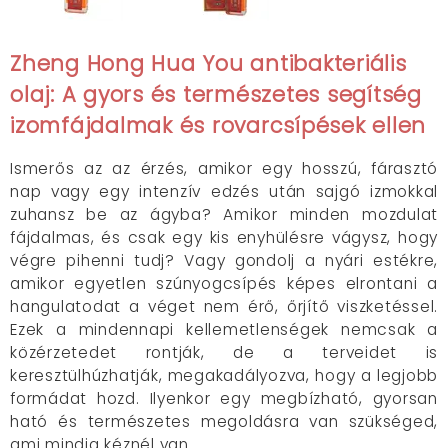
Zheng Hong Hua You antibakteriális
olaj: A gyors és természetes segítség
izomfájdalmak és rovarcsípések ellen
Ismerős az az érzés, amikor egy hosszú, fárasztó
nap vagy egy intenzív edzés után sajgó izmokkal
zuhansz be az ágyba? Amikor minden mozdulat
fájdalmas, és csak egy kis enyhülésre vágysz, hogy
végre pihenni tudj? Vagy gondolj a nyári estékre,
amikor egyetlen szúnyogcsípés képes elrontani a
hangulatodat a véget nem érő, őrjítő viszketéssel.
Ezek a mindennapi kellemetlenségek nemcsak a
közérzetedet rontják, de a terveidet is
keresztülhúzhatják, megakadályozva, hogy a legjobb
formádat hozd. Ilyenkor egy megbízható, gyorsan
ható és természetes megoldásra van szükséged,
ami mindig kéznél van.