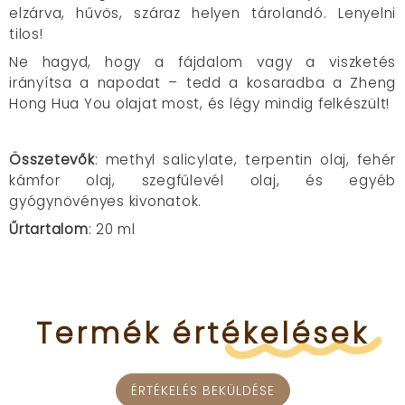
elzárva, hűvös, száraz helyen tárolandó. Lenyelni
tilos!
Ne hagyd, hogy a fájdalom vagy a viszketés
irányítsa a napodat – tedd a kosaradba a Zheng
Hong Hua You olajat most, és légy mindig felkészült!
Összetevők
: methyl salicylate, terpentin olaj, fehér
kámfor olaj, szegfűlevél olaj, és egyéb
gyógynövényes kivonatok.
Űrtartalom
: 20 ml
Termék
értékelések
ÉRTÉKELÉS BEKÜLDÉSE