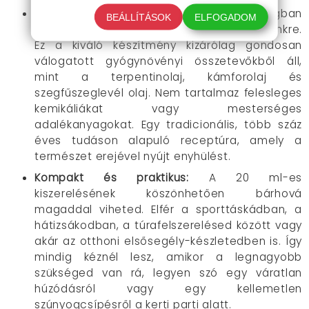
Tisztán természetes forrásból:
A mai világban
BEÁLLÍTÁSOK
ELFOGADOM
egyre fontosabb, hogy mit kenünk a bőrünkre.
Ez a kiváló készítmény kizárólag gondosan
válogatott gyógynövényi összetevőkből áll,
mint a terpentinolaj, kámforolaj és
szegfűszeglevél olaj. Nem tartalmaz felesleges
kemikáliákat vagy mesterséges
adalékanyagokat. Egy tradicionális, több száz
éves tudáson alapuló receptúra, amely a
természet erejével nyújt enyhülést.
Kompakt és praktikus
:
A 20 ml-es
kiszerelésének köszönhetően bárhová
magaddal viheted. Elfér a sporttáskádban, a
hátizsákodban, a túrafelszerelésed között vagy
akár az otthoni elsősegély-készletedben is. Így
mindig kéznél lesz, amikor a legnagyobb
szükséged van rá, legyen szó egy váratlan
húzódásról vagy egy kellemetlen
szúnyogcsípésről a kerti parti alatt.