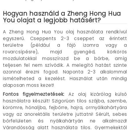
Hogyan használd a Zheng Hong Hua
You olajat a legjobb hatásért?
A Zheng Hong Hua You olaj használata rendkívül
egyszerű. Cseppents 2-3 cseppet az érintett
területre (például a fájó izomra vagy a
rovarcsípésre), majd gyengéd, körkörös
mozdulatokkal masszírozd be a bőrbe, amíg
teljesen fel nem szívódik. A melegítő hatást szinte
azonnal érezni fogod. Naponta 2-3 alkalommal
ismételheted a kezelést. Használat után mindig
alaposan moss kezet!
Fontos figyelmeztetések:
Az olaj kizárólag külső
használatra készült! Szigorúan tilos szájba, szembe,
körömre, hónaljba, fejbőrre, hajra, orrnyálkahártyára
vagy az anorektális területre juttatni! Sérült, sebes
bőrfelületen és nyálkahártyán ne alkalmazd!
Várandósság alatt használata tilos. Gyermekektől