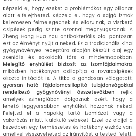
Képzeld el, hogy ezeket a problémákat egy pillanat
alatt elfelejtheted. Képzeld el, hogy a sajgó izmok
kellemesen felmelegednek és ellazulnak, a viszkető
csípések pedig szinte azonnal megnyugszanak. A
Zheng Hong Hua You antibakteriális olaj pontosan
ezt az élményt nyújtja neked. Ez a tradicionális kínai
gyógynövényes receptúra alapján készült olaj egy
zseniális és sokoldalú társ a mindennapokban.
Melegítő enyhülést biztosít az izomfájdalmakra
,
miközben hatékonyan csillapítja a rovarcsípések
okozta irritációt is. A titka a gondosan válogatott,
gyorsan ható fájdalomcsillapító tulajdonságokkal
rendelkező gyógynövényi összetevőkben
rejlik,
amelyek szinergiában dolgoznak azért, hogy a
lehető leggyorsabban enyhülést hozzanak neked.
Felejtsd el a napokig tartó izomlázat vagy a
vakarózás miatt kialakuló sebeket! Ezzel az olajjal a
kezedben egy természetes és hatékony eszköz van,
amellyel visszaveheted az irányítást a tested felett,