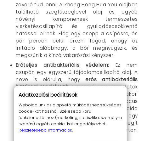
zavaró tud lenni. A Zheng Hong Hua You olajban
található szegfűszeglevél olaj és egyéb
növényi komponensek természetes
viszketéscsillapító és gyulladáscsökkentő
hatással bírnak. Elég egy csepp a csípésre, és
pár percen belül érezni fogod, ahogy az
irritáció alábbhagy, a bőr megnyugszik, és
megszűnik a kínzó vakarózási kényszer.
Erőteljes antibakteriális védelem:
Ez nem
csupán egy egyszerű fájdalomcsillapító olaj. A
neve is elárulja, hogy
erős antibakteriális
hatással rendelkezik
. Laboratóriumi vizsgálatok
igazolják, hogy hatékonyan lép fel olyan gyakori
Adatkezelési beállítások
kórokozókkal szemben, mint a Staphylococcus
Weboldalunk az alapvető működéshez szükséges
aureus, az Escherichia coli és a Candida
cookie-kat használ. Szélesebb körű
albicans. Ez különösen hasznos, ha egy
funkcionalitáshoz (marketing, statisztika, személyre
rovarcsípést már elvakartál, hiszen segít
szabás) egyéb cookie-kat engedélyezhet.
megelőzni a felülfertőződést és tisztán tartani
Részletesebb információk.
az érintett bőrfelületet.