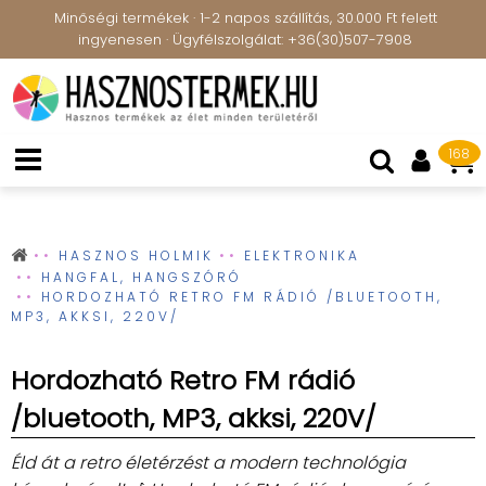
Minőségi termékek · 1-2 napos szállítás, 30.000 Ft felett
ingyenesen · Ügyfélszolgálat: +36(30)507-7908
168
HASZNOS HOLMIK
ELEKTRONIKA
HANGFAL, HANGSZÓRÓ
HORDOZHATÓ RETRO FM RÁDIÓ /BLUETOOTH,
MP3, AKKSI, 220V/
Hordozható Retro FM rádió
/bluetooth, MP3, akksi, 220V/
Éld át a retro életérzést a modern technológia