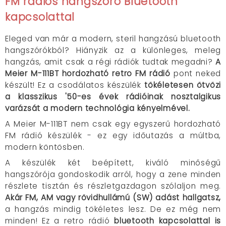
FM rádiós hangszóró Bluetooth
kapcsolattal
Eleged van már a modern, steril hangzású bluetooth
hangszórókból? Hiányzik az a különleges, meleg
hangzás, amit csak a régi rádiók tudtak megadni?
A
Meier M-111BT hordozható retro FM rádió
pont neked
készült! Ez a csodálatos készülék
tökéletesen ötvözi
a klasszikus '50-es évek rádióinak nosztalgikus
varázsát a modern technológia kényelmével.
A Meier M-111BT nem csak egy egyszerű hordozható
FM rádió készülék - ez egy időutazás a múltba,
modern köntösben.
A készülék két beépített, kiváló minőségű
hangszórója gondoskodik arról, hogy a zene minden
részlete tisztán és részletgazdagon szólaljon meg.
Akár FM, AM vagy rövidhullámú (SW) adást hallgatsz,
a hangzás mindig tökéletes lesz. De ez még nem
minden! Ez a retro rádió
bluetooth kapcsolattal is