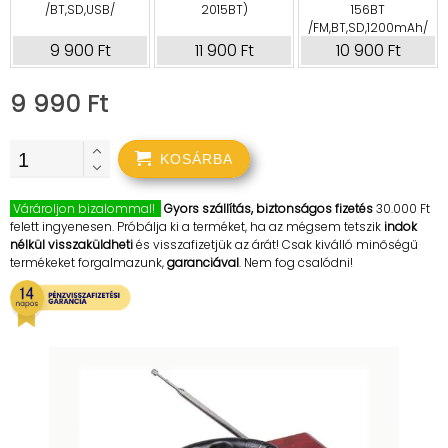
/BT,SD,USB/
2015BT)
156BT
/FM,BT,SD,1200mAh/
9 900 Ft
11 900 Ft
10 900 Ft
9 990 Ft
KOSÁRBA
Várároljon bizalommal!
Gyors szállítás, biztonságos fizetés
30.000 Ft
felett ingyenesen. Próbálja ki a terméket, ha az mégsem tetszik
indok
nélkül visszaküldheti
és visszafizetjük az árát! Csak kiválló minőségű
termékeket forgalmazunk,
garanciával
. Nem fog csalódni!