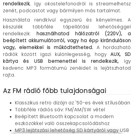
rendelkezik
, így okostelefonodról is streamelhetsz
zenét, podcastot vagy bármilyen más tartalmat.
Használata rendkívül egyszerű és kényelmes. A
készülék többféle tápellátási lehetőséggel
rendelkezik:
használhatod hálózatról (220V), a
beépített akkumulátorról, vagy ha épp kiránduláson
vagy, elemekkel is működtetheted.
A hordozható
rádiók között igazi különlegesség, hogy
AUX, SD
kártya és USB bemenettel is rendelkezik,
így
kedvenc MP3 formátumú zenéidet is lejátszhatod
rajta.
Az FM rádió főbb tulajdonságai
Klasszikus retro dizájn az '50-es évek stílusában
Többféle rádiós sáv: FM/AM/SW vétel
Beépített Bluetooth kapcsolat a modern
eszközökkel való összekapcsolódáshoz
MP3 lejátszási lehetőség SD kártyáról vagy USB