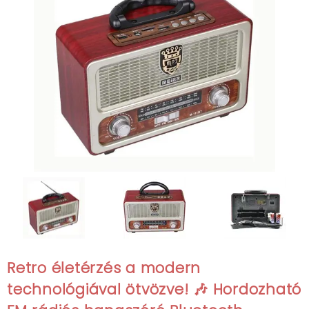
Retro életérzés a modern
technológiával ötvözve! 🎶 Hordozható