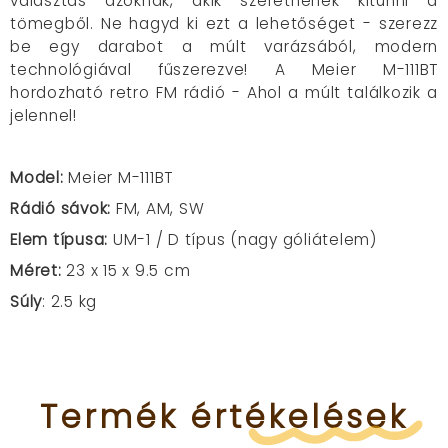
választás azoknak, akik szeretnének kitűnni a
tömegből. Ne hagyd ki ezt a lehetőséget - szerezz
be egy darabot a múlt varázsából, modern
technológiával fűszerezve! A Meier M-111BT
hordozható retro FM rádió - Ahol a múlt találkozik a
jelennel!
Model:
Meier M-111BT
Rádió sávok:
FM, AM, SW
Elem típusa:
UM-1 / D típus (nagy góliátelem)
Méret:
23 x 15 x 9.5 cm
Súly
: 2.5 kg
Termék
értékelések