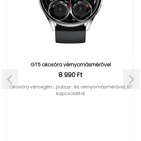
GT5 okosóra vérnyomásmérővel
8 990 Ft
Okosóra véroxigén-, pulzus- és vérnyomásmérővel, BT
kapcsolattal