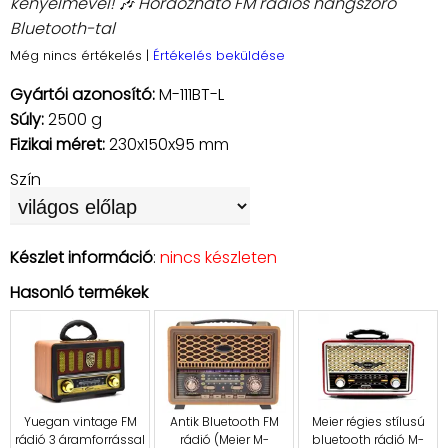
kényelmével! 🎶 Hordozható FM rádiós hangszóró
Bluetooth-tal
Még nincs értékelés
|
Értékelés beküldése
Gyártói azonosító:
M-111BT-L
Súly:
2500 g
Fizikai méret:
230x150x95 mm
Szín
Készlet információ
:
nincs készleten
Hasonló termékek
Yuegan vintage FM
Antik Bluetooth FM
Meier régies stílusú
rádió 3 áramforrással
rádió (Meier M-
bluetooth rádió M-