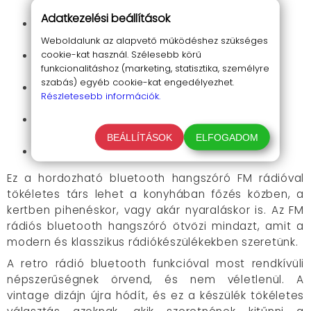
eszközről
Adatkezelési beállítások
AUX bemenet külső források
csatlakoztatásához
Weboldalunk az alapvető működéshez szükséges
cookie-kat használ. Szélesebb körű
Két beépített, minőségi hangszóró a telt
funkcionalitáshoz (marketing, statisztika, személyre
hangzásért
szabás) egyéb cookie-kat engedélyezhet.
Rugalmas tápellátás: hálózat, akkumulátor
Részletesebb információk.
vagy elemek
Kompakt, hordozható kivitel a mobil
használathoz
BEÁLLÍTÁSOK
ELFOGADOM
Távirányító az MP3 lejátszási funkciókhoz
Ez a hordozható bluetooth hangszóró FM rádióval
tökéletes társ lehet a konyhában főzés közben, a
kertben pihenéskor, vagy akár nyaraláskor is. Az FM
rádiós bluetooth hangszóró ötvözi mindazt, amit a
modern és klasszikus rádiókészülékekben szeretünk.
A retro rádió bluetooth funkcióval most rendkívüli
népszerűségnek örvend, és nem véletlenül. A
vintage dizájn újra hódít, és ez a készülék tökéletes