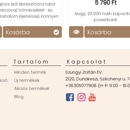
5 790 Ft
vadkamerával! Éjjel-nappa
mozgásérzékelős, IR, li
Nagy, 20.000 mAh kapacitású
funkcióval.
powerbank
Kosárba
Kosárba
Tartalom
Kapcsolat
Minden termék
Szungyi Zoltán EV.
2120, Dunakeszi, Széchenyi u. 7
áció
Új termékek
+36305077908 (H-P: 9.00 - 16.
Akciós termékek
Blog