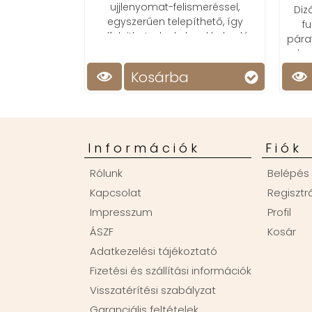
elismeréssel,
Dizájnos led ébresztőóra tükör
lepíthető, így
funkcióval, hőmérséklet- és
 kulcsokkal való
páratartalom kijelzéssel, könnyen
dást!
olvasható, modern megjelenés!
ba
Kosárba
Információk
Fiók
Rólunk
Belépés
Kapcsolat
Regisztr
Impresszum
Profil
ÁSZF
Kosár
Adatkezelési tájékoztató
Fizetési és szállítási információk
Visszatérítési szabályzat
Garanciális feltételek