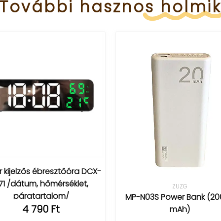
További
hasznos
holmi
H2 napelemes 4G va
/IR, livestream, mozgás
ZUZG
MP-N03S Power Bank (20000
42 900 Ft
mAh)
Védd otthonod nape