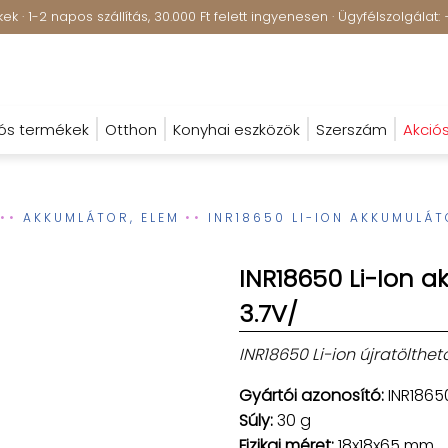
k · 1-2 napos szállítás, 30.000 Ft felett ingyenesen · Ügyfélszolgála
ós termékek
Otthon
Konyhai eszközök
Szerszám
Akció
AKKUMLÁTOR, ELEM
INR18650 LI-ION AKKUMULÁT
INR18650 Li-Ion 
3.7V/
INR18650 Li-ion újratölthe
Gyártói azonosító:
INR1865
Súly:
30 g
Fizikai méret:
18x18x65 mm