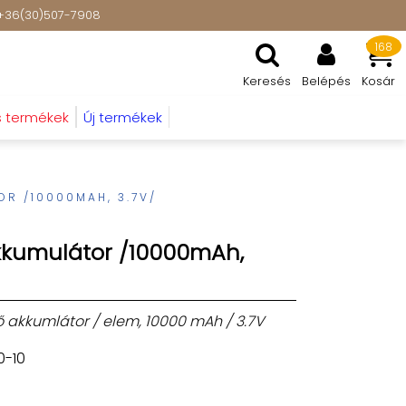
t: +36(30)507-7908
168
Keresés
Belépés
Kosár
s termékek
Új termékek
OR /10000MAH, 3.7V/
akkumulátor /10000mAh,
tő akkumlátor / elem, 10000 mAh / 3.7V
0-10