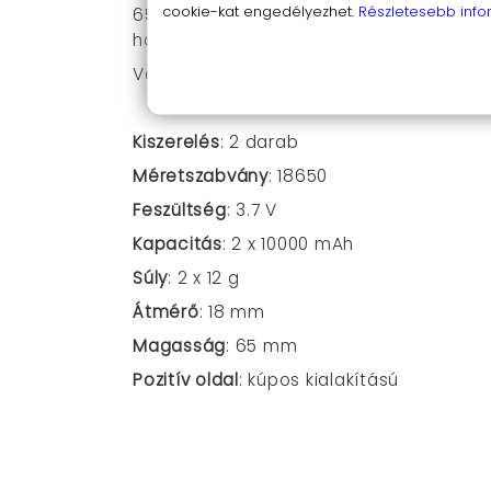
cookie-kat engedélyezhet.
Részletesebb info
65 mm hossz) miatt könnyedén használ
hordozható készülékekről.
Válaszd az INR18650-et, ha megbízható
Kiszerelés
: 2 darab
Méretszabvány
: 18650
Feszültség
: 3.7 V
Kapacitás
: 2 x 10000 mAh
Súly
: 2 x 12 g
Átmérő
: 18 mm
Magasság
: 65 mm
Pozitív oldal
: kúpos kialakítású