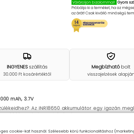
Várároljon bizalommal!
Gyors szá
Próbálja ki a terméket, ha az mégs
az árát! Csak kiválló minőségű te
INGYENES
szállítás
Megbízható
bolt
30.000 Ft kosárértéktől
visszajelzések alapjá
0000 mAh, 3.7V
szülékeidhez? Az INR18650 akkumulátor egy igazán meg
ed.
10000 mAh kapacitásának
köszönhetően garantá
zközhöz.
s cookie-kat használ. Szélesebb körű funkcionalitáshoz (marketing,
ozitív oldallal készült,
ami még több kompatibilitást b