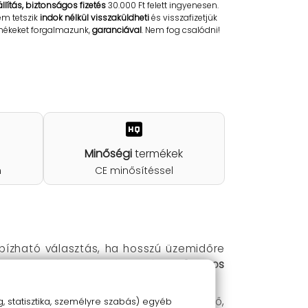
llítás, biztonságos fizetés
30.000 Ft felett ingyenesen.
em tetszik
indok nélkül visszaküldheti
és visszafizetjük
rmékeket forgalmazunk,
garanciával
. Nem fog csalódni!
Minőségi
termékek
n
CE minősítéssel
bízható választás, ha hosszú üzemidőre
lja a tartós működést, míg a
3.7V-os
 statisztika, személyre szabás) egyéb
iztosít. Kompakt mérete (18 mm átmérő,