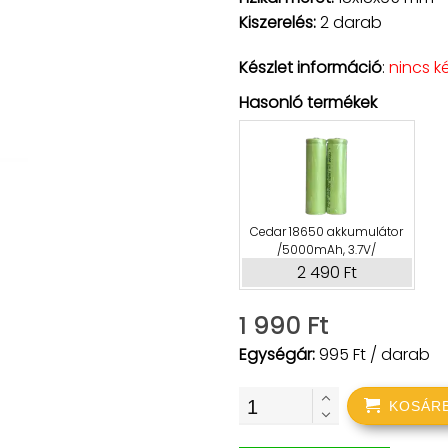
Kiszerelés:
2 darab
Készlet információ
:
nincs k
Hasonló termékek
Cedar 18650 akkumulátor
/5000mAh, 3.7V/
2 490 Ft
1 990 Ft
Egységár:
995 Ft / darab
KOSÁR