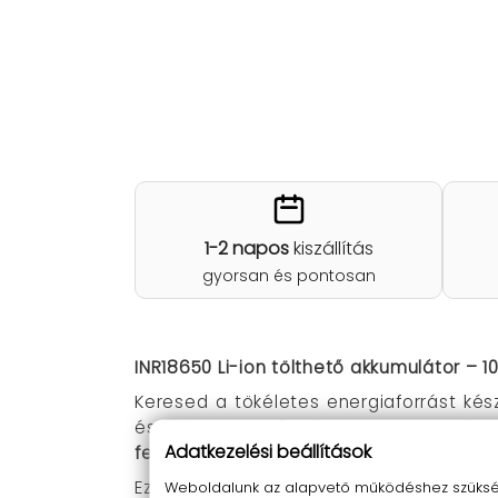
1-2 napos
kiszállítás
gyorsan és pontosan
INR18650 Li-ion tölthető akkumulátor – 1
Keresed a tökéletes energiaforrást ké
és stabil teljesítményre van szükség
Adatkezelési beállítások
feszültsége
ideális a legtöbb modern es
Ez a kék színű Li-ion akkumulátor
Weboldalunk az alapvető működéshez szüksége
kúpos p