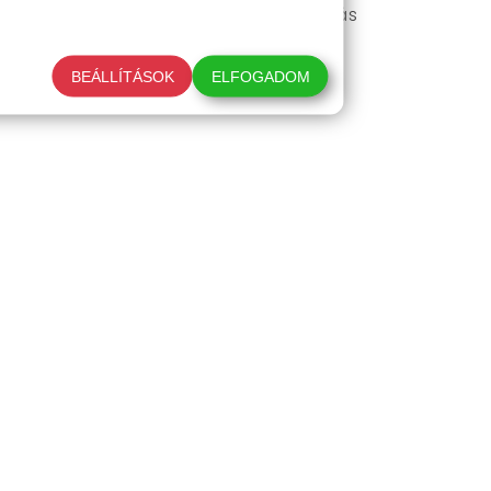
ról, elektromos cigarettáról vagy más
BEÁLLÍTÁSOK
ELFOGADOM