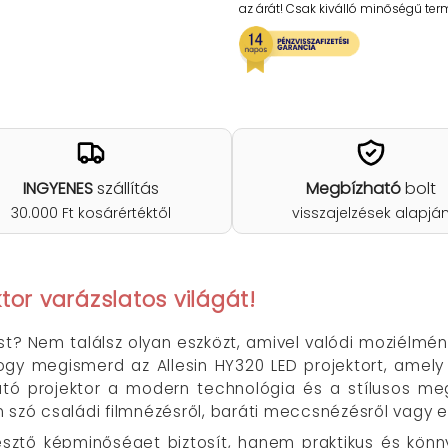
az árát! Csak kiválló minőségű te
INGYENES
szállítás
Megbízható
bolt
30.000 Ft kosárértéktől
visszajelzések alapjá
tor varázslatos világát!
st? Nem találsz olyan eszközt, amivel valódi moziélmén
hogy megismerd az Allesin HY320 LED projektort, amel
ató projektor a modern technológia és a stílusos me
 szó családi filmnézésről, baráti meccsnézésről vagy eg
ztő képminőséget biztosít, hanem praktikus és könny