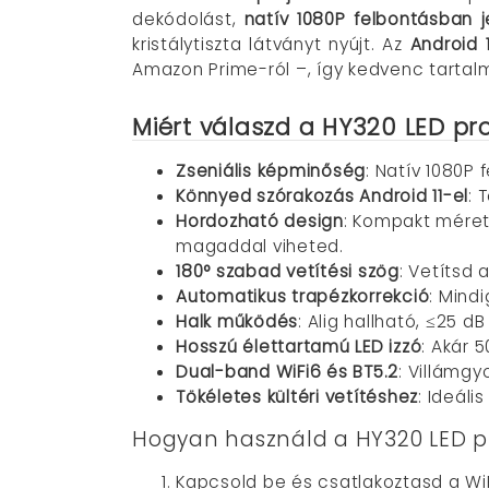
dekódolást,
natív 1080P felbontásban 
kristálytiszta látványt nyújt. Az
Android 1
Amazon Prime-ról –, így kedvenc tartalm
Miért válaszd a HY320 LED pro
Zseniális képminőség
: Natív 1080P 
Könnyed szórakozás Android 11-el
: 
Hordozható design
: Kompakt méreté
magaddal viheted.
180° szabad vetítési szög
: Vetítsd
Automatikus trapézkorrekció
: Mind
Halk működés
: Alig hallható, ≤25 d
Hosszú élettartamú LED izzó
: Akár 
Dual-band WiFi6 és BT5.2
: Villámgy
Tökéletes kültéri vetítéshez
: Ideál
Hogyan használd a HY320 LED pr
Kapcsold be és csatlakoztasd a Wi