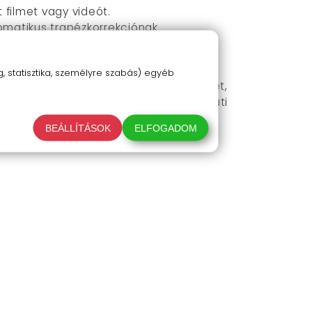
t filmet vagy videót.
utomatikus trapézkorrekciónak
 statisztika, személyre szabás) egyéb
an, és élvezd a bámulatos képminőséget,
 ma, és legyél te a következő baráti
BEÁLLÍTÁSOK
ELFOGADOM