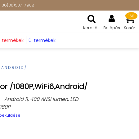
t: +36(30)507-7908
168
Keresés
Belépés
Kosár
s termékek
Új termékek
6,ANDROID/
or /1080P,WiFi6,Android/
 - Android 11, 400 ANSI lumen, LED
1080P
 beküldése