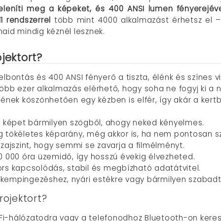
jeleníti meg a képeket, és 400 ANSI lumen fényerejév
1 rendszerrel
több mint 4000 alkalmazást érhetsz el – 
aid mindig kéznél lesznek.
jektort?
felbontás és 400 ANSI fényerő a tiszta, élénk és színes v
Több ezer alkalmazás elérhető, hogy soha ne fogyj ki a n
nek köszönhetően egy kézben is elfér, így akár a kertb
 a képet bármilyen szögből, ahogy neked kényelmes.
ig tökéletes képarány, még akkor is, ha nem pontosan s
B zajszint, hogy semmi se zavarja a filmélményt.
50 000 óra üzemidő, így hosszú évekig élvezheted.
ors kapcsolódás, stabil és megbízható adatátvitel.
is kempingezéshez, nyári estékre vagy bármilyen szabad
ojektort?
Fi-hálózatodra vagy a telefonodhoz Bluetooth-on keresz