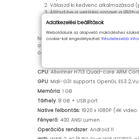
Válaszd ki kedvenc alkalmazásod (pl.
Állítsd be a vetítési szöget a 180°-
köszönhetően.
Adatkezelési beállítások
Dőlj hátra, és hagyd, hogy a 3W HIF
Weboldalunk az alapvető működéshez szüksége
Ne hagyd, hogy a legjobb pillanatok el
cookie-kat engedélyezhet.
Részletesebb info
a kényelmes használatot és a modern
összejövetelek sztárja!
CPU
:
Allwinner H713
Quad-core ARM Cor
GPU
:
Mali-G31
supports OpenGL ES3.2,Vul
Memória
: 1 GB
Tárhely
: 8 GB + USB port
Native felbontás:
1920 x 1080P (4K vide
Fényerő:
400 ANSI Lumen
Operációs rendszer
:
Android 11