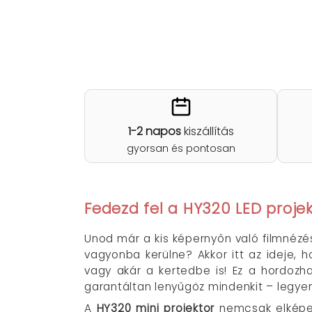
1-2 napos
kiszállítás
gyorsan és pontosan
Fedezd fel a HY320 LED projek
Unod már a kis képernyőn való filmnézé
vagyonba kerülne? Akkor itt az ideje, 
vagy akár a kertedbe is! Ez a hordozh
garantáltan lenyűgöz mindenkit – legyen
A
HY320 mini projektor
nemcsak elképes