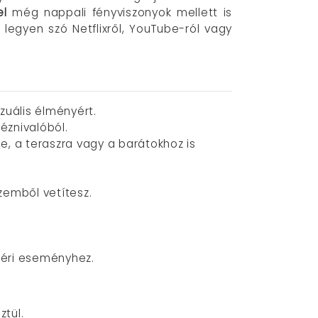
el
még nappali fényviszonyok mellett is
legyen szó Netflixről, YouTube-ról vagy
izuális élményért.
éznivalóból.
e, a teraszra vagy a barátokhoz is
zemből vetítesz.
téri eseményhez.
tül.