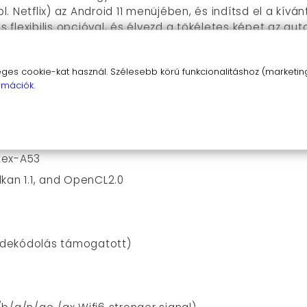
 Netflix) az Android 11 menüjében, és indítsd el a kíván
os flexibilis opcióval, és élvezd a tökéletes képet az a
I beépített hangszóró elvarázsoljon!
s cookie-kat használ. Szélesebb körű funkcionalitáshoz (marketing,
úszanak – hozz létre saját mozit otthon vagy a szabadb
rmációk.
 technológiát egyetlen eszközben. Rendeld meg még
tex-A53
kan 1.1, and OpenCL2.0
o dekódolás támogatott)