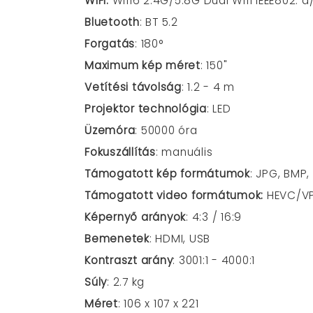
WiFi
:
Wifi6 2.4G/5.8G Dual Wifi IEEE802. a
Bluetooth
: BT 5.2
Forgatás
:
180°
Maximum kép méret
: 150"
Vetítési távolság
:
1.2 - 4 m
Projektor technológia
: LED
Üzemóra
: 50000 óra
Fokuszállítás
: manuális
Támogatott kép formátumok
: JPG, BMP
Támogatott video formátumok:
HEVC/V
Képernyő arányok
: 4:3 / 16:9
Bemenetek
:
HDMI, USB
Kontraszt arány
:
3001:1 - 4000:1
Súly
: 2
.7 kg
Méret
: 106 x 107 x 221