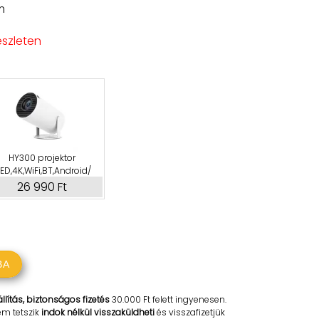
m
észleten
HY300 projektor
LED,4K,WiFi,BT,Android/
26 990 Ft
BA
llítás, biztonságos fizetés
30.000 Ft felett ingyenesen.
em tetszik
indok nélkül visszaküldheti
és visszafizetjük