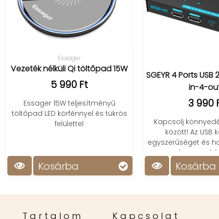
Essager
ték nélküli Qi töltőpad 15W
SGEYR 4 Ports USB 2.0 Swit
5 990 Ft
in-4-out)
3 990 Ft
ssager 15W teljesítményű
őpad LED körfénnyel és tükrös
Kapcsolj könnyedén eszkö
felülettel
között! Az USB kapcsol
egyszerűséget és hatékony
hoz munkádba.
Kosárba
Kosárba
Tartalom
Kapcsolat