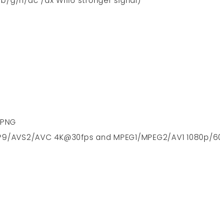
/b/g/n/ac /ax Wifi6 stronger signal)
, PNG
P9/AVS2/AVC 4K@30fps and MPEG1/MPEG2/AV1 1080p/6