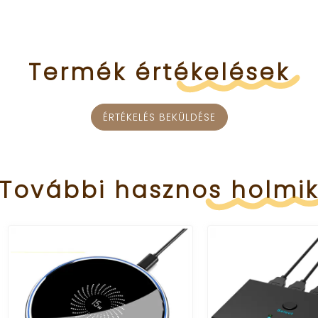
Termék
értékelések
ÉRTÉKELÉS BEKÜLDÉSE
További
hasznos
holmi