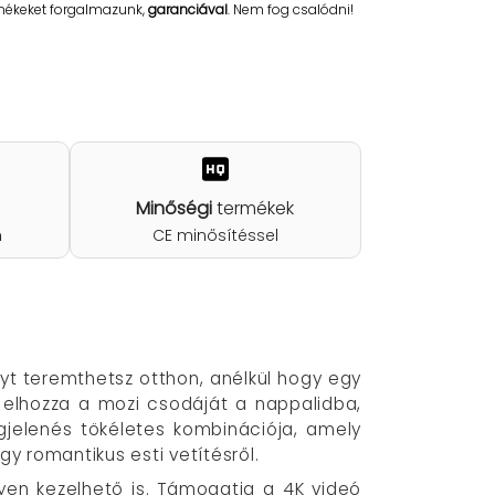
rmékeket forgalmazunk,
garanciával
. Nem fog csalódni!
Minőségi
termékek
n
CE minősítéssel
yt teremthetsz otthon, anélkül hogy egy
y elhozza a mozi csodáját a nappalidba,
gjelenés tökéletes kombinációja, amely
y romantikus esti vetítésről.
en kezelhető is. Támogatja a 4K videó