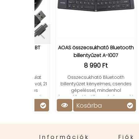
Veze
ty fény BT
AOAS összecsukható Bluetooth
val
billentyűzet A-1007
t
8 990 Ft
E
tölt
is hangulat
Összecsukható Bluetooth
gszóróval, 21
billentyűzet kényelmes, csendes
kényelmes
gépeléssel, mindenhol
életes party
használható, stílusos és kompakt
s
kialakítással.
Kosárba
Információk
Fiók