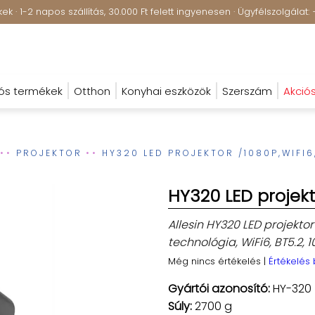
k · 1-2 napos szállítás, 30.000 Ft felett ingyenesen · Ügyfélszolgála
ós termékek
Otthon
Konyhai eszközök
Szerszám
Akció
PROJEKTOR
HY320 LED PROJEKTOR /1080P,WIFI
HY320 LED projekt
Allesin HY320 LED projektor
technológia, WiFi6, BT5.2, 
Még nincs értékelés
|
Értékelés
Gyártói azonosító:
HY-320
Súly:
2700 g