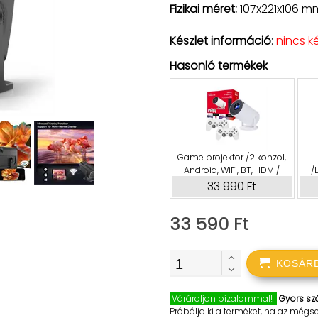
Fizikai méret:
107x221x106 m
Készlet információ
:
nincs k
Hasonló termékek
Game projektor /2 konzol,
Android, WiFi, BT, HDMI/
/
33 990 Ft
33 590 Ft
KOSÁR
Várároljon bizalommal!
Gyors szá
Próbálja ki a terméket, ha az mégs