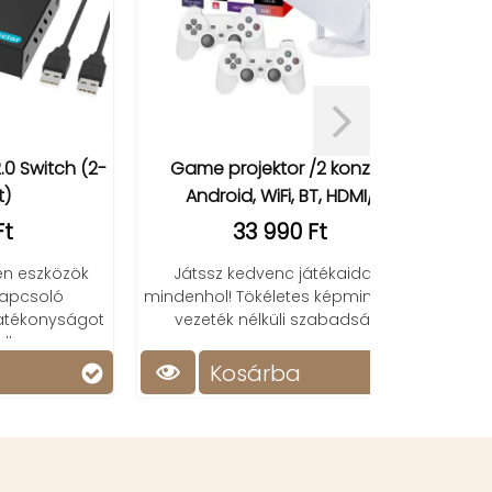
ch (2-
Game projektor /2 konzol,
JH360
Android, WiFi, BT, HDMI/
1
33 990 Ft
Nagy számok
óra, hőmér
zök
Játssz kedvenc játékaiddal
naptárral
ó
mindenhol! Tökéletes képminőség,
ságot
vezeték nélküli szabadság!
Kosárba
Ko