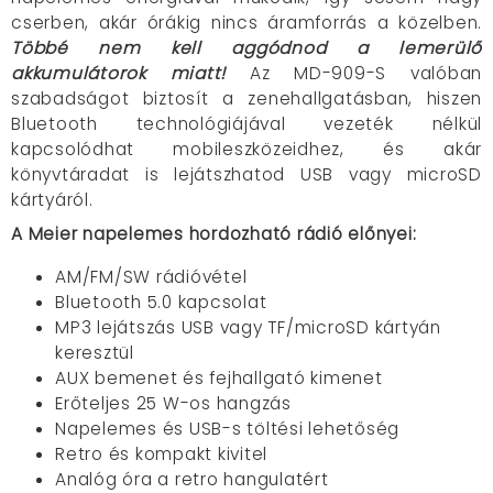
cserben, akár órákig nincs áramforrás a közelben.
Többé nem kell aggódnod a lemerülő
akkumulátorok miatt!
Az MD-909-S valóban
szabadságot biztosít a zenehallgatásban, hiszen
Bluetooth technológiájával vezeték nélkül
kapcsolódhat mobileszközeidhez, és akár
könyvtáradat is lejátszhatod USB vagy microSD
kártyáról.
A Meier napelemes hordozható rádió előnyei:
AM/FM/SW rádióvétel
Bluetooth 5.0 kapcsolat
MP3 lejátszás USB vagy TF/microSD kártyán
keresztül
AUX bemenet és fejhallgató kimenet
Erőteljes 25 W-os hangzás
Napelemes és USB-s töltési lehetőség
Retro és kompakt kivitel
Analóg óra a retro hangulatért