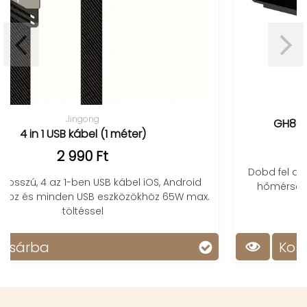
GH8013 LED kivetítős óra ébresztővel
5 790 Ft
Dobd fel a hálószobádat az óra kivetítésével: i
ndroid
hőmérséklet, dátum egy pillantásra, szundi é
5W max.
állítható fényerő!
Kosárba