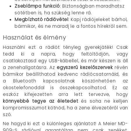
Zseblámpa funkció
: Biztonságban maradhatsz
sötétben is, ha szükség lenne rá.
Megbízható rádióvétel
: Kapj rádiójeleket bárhol,
bármikor, és ne maradj le a fontos hírekről sem.
Használat és élmény
Használni ezt a rádiót tényleg gyerekjáték! Csak
tedd ki a napra, hogy feltöltődjön, vagy
csatlakoztasd egy USB-kábellel, és már készen is áll
a zenehallgatásra. Az
egyszerű kezelőszervek
révén
bármikor beállíthatod kedvenc rádiócsatornáid, és
a Bluetooth kapcsolatnak köszönhetően az
okostelefonoddal is összekapcsolhatod. Ez az
eszköz kifejezetten arra lett tervezve, hogy
könnyebbé tegye az életedet
és soha ne kelljen
kompromisszumot kötnöd, ha a zene élvezetéről van
szó.
Ne hagyd ki ezt a különleges ajánlatot! A Meier MD-
909-S rádióval garantáltan nem csak zenéket,