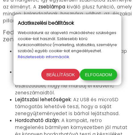
az élményt. A
zseblámpa
kiváló plusz funkció, amely
minden kalandozónak hasznára válhat az éjszakai
pillanatokban.
Adatkezelési beállítások
Fedezd fel a valódi szabadságot
Weboldalunk az alapvető működéshez szükséges
zenéiddel
cookie-kat használ. Szélesebb körű
funkcionalitáshoz (marketing, statisztika, személyre
Napelemes töltési opció
szabás) egyéb cookie-kat engedélyezhet.
: Használhatod a nap
Részletesebb információk.
energiáját, így sosem maradsz rádió nélkül,
akármilyen kalandra is mersz.
Bluetooth kapcsolódás
: Szorosan
BEÁLLÍTÁSOK
ELFOGADOM
összekapcsolható bármilyen modern
eszközöddel, hogy ne maradj el kedvenc
zeneszámaidtól.
Lejátszási lehetőségek
: Az USB és microSD
támogatás lehetővé teszi, hogy a saját
zenegyűjteményedet is bárhol lejátszhasd.
Hordozható dizájn
: A kompakt, retro
megjelenés bármilyen környezetben jól mutat
és könnyen hordozhatóvá teszi a készüléket.