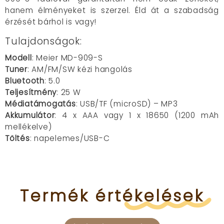
hanem élményeket is szerzel. Éld át a szabadság
érzését bárhol is vagy!
Tulajdonságok:
Modell
: Meier MD-909-S
Tuner
: AM/FM/SW kézi hangolás
Bluetooth
: 5.0
Teljesítmény
: 25 W
Médiatámogatás
: USB/TF (microSD) – MP3
Akkumulátor
: 4 x AAA vagy 1 x 18650 (1200 mAh
mellékelve)
Töltés
: napelemes/USB-C
Termék
értékelések