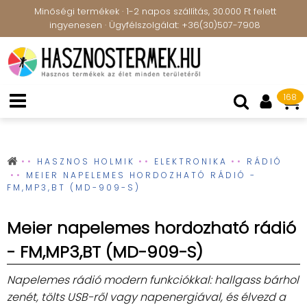
Minőségi termékek · 1-2 napos szállítás, 30.000 Ft felett
ingyenesen · Ügyfélszolgálat: +36(30)507-7908
168
HASZNOS HOLMIK
ELEKTRONIKA
RÁDIÓ
MEIER NAPELEMES HORDOZHATÓ RÁDIÓ -
FM,MP3,BT (MD-909-S)
Meier napelemes hordozható rádió
- FM,MP3,BT (MD-909-S)
Napelemes rádió modern funkciókkal: hallgass bárhol
zenét, tölts USB-ről vagy napenergiával, és élvezd a