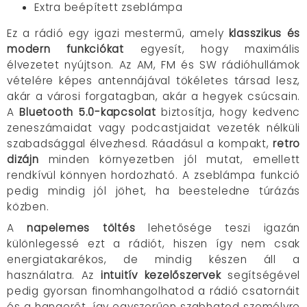
Extra beépített zseblámpa
Ez a rádió egy igazi mestermű, amely
klasszikus és
modern funkciókat
egyesít, hogy maximális
élvezetet nyújtson. Az AM, FM és SW rádióhullámok
vételére képes antennájával tökéletes társad lesz,
akár a városi forgatagban, akár a hegyek csúcsain.
A
Bluetooth 5.0-kapcsolat
biztosítja, hogy kedvenc
zeneszámaidat vagy podcastjaidat vezeték nélküli
szabadsággal élvezhesd. Ráadásul a kompakt,
retro
dizájn
minden környezetben jól mutat, emellett
rendkívül könnyen hordozható. A zseblámpa funkció
pedig mindig jól jöhet, ha beesteledne túrázás
közben.
A
napelemes töltés
lehetősége teszi igazán
különlegessé ezt a rádiót, hiszen így nem csak
energiatakarékos, de mindig készen áll a
használatra. Az
intuitív kezelőszervek
segítségével
pedig gyorsan finomhangolhatod a rádió csatornáit
és a hangerőt, így egyszerűen szabhatod személyre