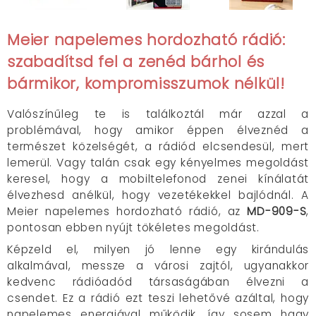
Meier napelemes hordozható rádió:
szabadítsd fel a zenéd bárhol és
bármikor, kompromisszumok nélkül!
Valószínűleg te is találkoztál már azzal a
problémával, hogy amikor éppen élveznéd a
természet közelségét, a rádiód elcsendesül, mert
lemerül. Vagy talán csak egy kényelmes megoldást
keresel, hogy a mobiltelefonod zenei kínálatát
élvezhesd anélkül, hogy vezetékekkel bajlódnál. A
Meier napelemes hordozható rádió, az
MD-909-S
,
pontosan ebben nyújt tökéletes megoldást.
Képzeld el, milyen jó lenne egy kirándulás
alkalmával, messze a városi zajtól, ugyanakkor
kedvenc rádióadód társaságában élvezni a
csendet. Ez a rádió ezt teszi lehetővé azáltal, hogy
napelemes energiával működik, így sosem hagy