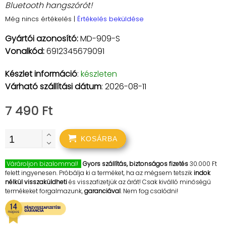
Bluetooth hangszórót!
Még nincs értékelés
|
Értékelés beküldése
Gyártói azonosító:
MD-909-S
Vonalkód:
6912345679091
Készlet információ
:
készleten
Várható szállítási dátum
: 2026-08-11
7 490 Ft
KOSÁRBA
Várároljon bizalommal!
Gyors szállítás, biztonságos fizetés
30.000 Ft
felett ingyenesen. Próbálja ki a terméket, ha az mégsem tetszik
indok
nélkül visszaküldheti
és visszafizetjük az árát! Csak kiválló minőségű
termékeket forgalmazunk,
garanciával
. Nem fog csalódni!