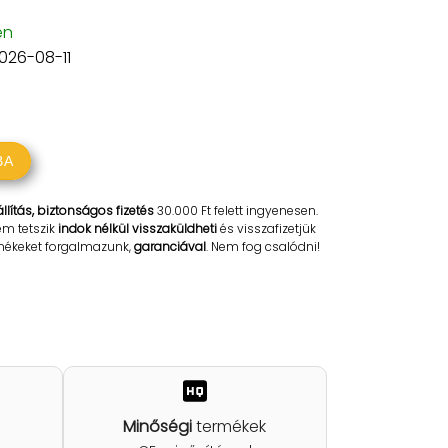
en
2026-08-11
BA
llítás, biztonságos fizetés
30.000 Ft felett ingyenesen.
em tetszik
indok nélkül visszaküldheti
és visszafizetjük
rmékeket forgalmazunk,
garanciával
. Nem fog csalódni!
Minőségi
termékek