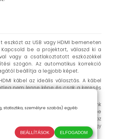
ánt eszközt az USB vagy HDMI bemeneten
 Kapcsold be a projektort, válaszd ki a
val vagy a csatlakoztatott eszközökkel
ítési szögön. Az automatikus korrekció
ától beállítja a legjobb képet.
DMI kábel az ideális választás. A kábel
tleg nem lenne képe és csak a keresés
i és úgy megprobálni.
l is ugyanarra a WiFi hálózatra (ügyeljünk
 statisztika, személyre szabás) egyéb
Screen Cast
menüpontot. Itt olvassuk be
yezzük a kért engedélyeket (pl. hogy az
lefelé húzással való frissítésre, hogy
BEÁLLÍTÁSOK
ELFOGADOM