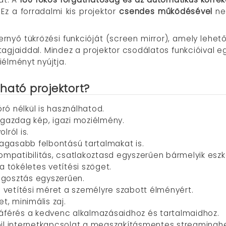
Ez a forradalmi kis projektor
csendes működésével
nem
ernyő tükrözési funkcióját (screen mirror), amely lehe
gjaiddal. Mindez a projektor csodálatos funkcióival eg
élményt nyújtja.
ható projektort?
ró nélkül is használhatod.
etgazdag kép, igazi moziélmény.
lról is.
magasabb felbontású tartalmakat is.
kompatibilitás, csatlakoztasd egyszerűen bármelyik esz
e a tökéletes vetítési szöget.
egosztás egyszerűen.
tó vetítési méret a személyre szabott élményért.
et, minimális zaj.
záférés a kedvenc alkalmazásaidhoz és tartalmaidhoz.
bil internetkapcsolat a megszakításmentes streaminghe