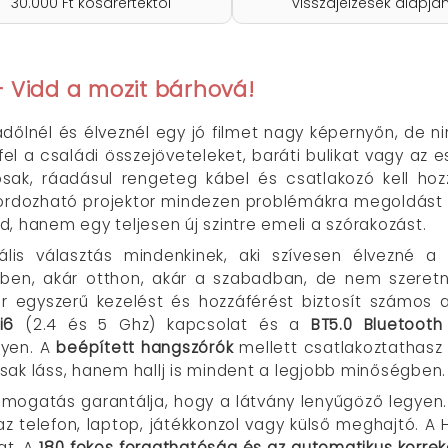
30.000 Ft kosárértéktől
visszajelzések alapjá
 Vidd a mozit bárhová!
radőlnél és élveznél egy jó filmet nagy képernyőn, de
l a családi összejöveteleket, baráti bulikat vagy az 
osak, ráadásul rengeteg kábel és csatlakozó kell h
hordozható projektor mindezen problémákra megoldást kí
, hanem egy teljesen új szintre emeli a szórakozást.
lis választás mindenkinek, aki szívesen élvezné a k
en, akár otthon, akár a szabadban, de nem szeretn
 egyszerű kezelést és hozzáférést biztosít számos a
i6
(2.4 és 5 Ghz) kapcsolat és a
BT5.0 Bluetooth
yen. A
beépített hangszórók
mellett csatlakoztathasz 
sak láss, hanem hallj is mindent a legjobb minőségben.
támogatás garantálja, hogy a látvány lenyűgöző legye
z telefon, laptop, játékkonzol vagy külső meghajtó. A 
at. A
180 fokos forgathatóság és az automatikus korrek