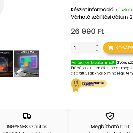
Készlet információ
:
készlet
Várható szállítási dátum
: 
26 990 Ft
KOSÁR
Várároljon bizalommal!
Gyors szá
Próbálja ki a terméket, ha az mégs
az árát! Csak kiválló minőségű te
INGYENES
szállítás
Megbízható
bolt