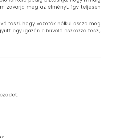
 zavarja meg az élményt, így teljesen
tővé teszi, hogy vezeték nélkül ossza meg
yütt egy igazán elbűvölő eszközzé teszi,
közödet.
z.