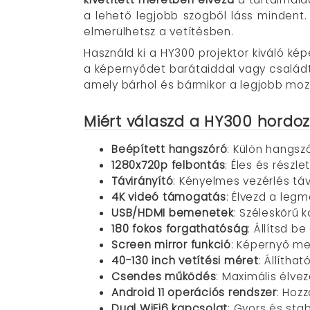
a lehető legjobb szögből láss mindent. 
elmerülhetsz a vetítésben.
Használd ki a HY300 projektor kiváló kép
a képernyődet barátaiddal vagy családta
amely bárhol és bármikor a legjobb mozi
Miért válaszd a HY300 hordoz
Beépített hangszóró
: Külön hangszó
1280x720p felbontás
: Éles és részl
Távirányító
: Kényelmes vezérlés távo
4K videó támogatás
: Élvezd a leg
USB/HDMI bemenetek
: Széleskörű 
180 fokos forgathatóság
: Állítsd b
Screen mirror funkció
: Képernyő m
40-130 inch vetítési méret
: Állítha
Csendes működés
: Maximális élvez
Android 11 operációs rendszer
: Hoz
Dual WiFi6 kapcsolat
: Gyors és sta