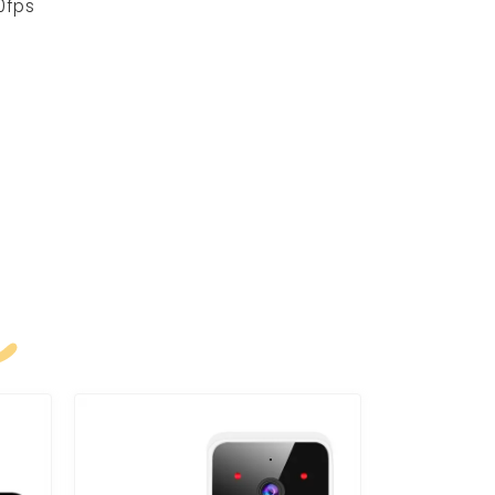
0fps
k