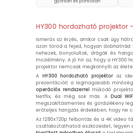
gyorsan és pontosan
HY300 hordozható projektor –
Ismerős az érzés, amikor csak úgy hát
azon töröd a fejed, hogyan dobhatnád fe
nehezek, bonyolultak, drágák és hang
moziélmény. A jó hír az, hogy a HY300 
projektor nemcsak megkönnyíti az életed
A
HY300 hordozható projektor
az ideá
prezentációit a legmagasabb minőségb
operációs rendszerrel
működő projektor
Netflix, és még sok más. A
Dual WiF
megszakításmentes és gördülékeny leg
erőteljes hangzás érdekében, hogy ne c
Az 1280x720p felbontás és a 4K video 
csatlakoztathatod eszközeidet, legyen a
kivetített méretben élvezd
a tartalmaid