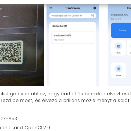
kséged van ahhoz, hogy bárhol és bármikor élvezhesd 
erezd be most, és élvezd a briliáns moziélményt a saját
tex-A53
kan 1.1,and OpenCL2.0