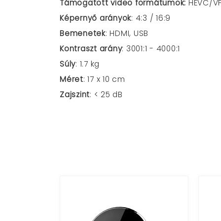
Támogatott video formátumok:
HEVC/V
Képernyő arányok
: 4:3 / 16:9
Bemenetek
:
HDMI, USB
Kontraszt arány
:
3001:1 - 4000:1
Súly
:
1.7 kg
Méret
: 17 x 10 cm
Zajszint
: < 25 dB