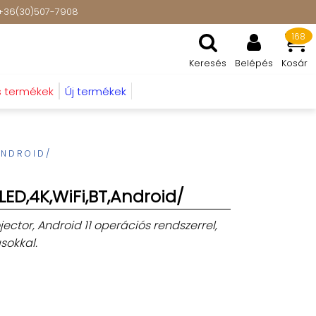
t: +36(30)507-7908
168
Keresés
Belépés
Kosár
s termékek
Új termékek
ANDROID/
LED,4K,WiFi,BT,Android/
ector, Android 11 operációs rendszerrel,
sokkal.