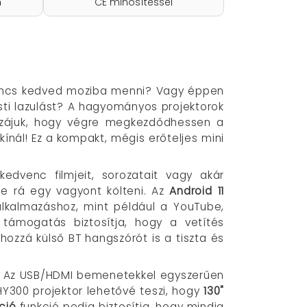
n
CE minősítéssel
 nincs kedved moziba menni? Vagy éppen
esti lazulást? A hagyományos projektorok
ozzájuk, hogy végre megkezdődhessen a
nál! Ez a kompakt, mégis erőteljes mini
edvenc filmjeit, sorozatait vagy akár
e rá egy vagyont költeni. Az
Android 11
lkalmazáshoz, mint például a YouTube,
támogatás biztosítja, hogy a vetítés
hozzá külső BT hangszórót is a tiszta és
n. Az USB/HDMI bemenetekkel egyszerűen
HY300 projektor lehetővé teszi, hogy
130"
ció
funkció pedig biztosítja, hogy mindig