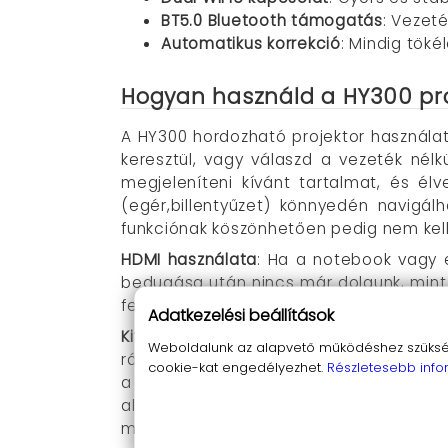
BT5.0 Bluetooth támogatás
: Vezet
Automatikus korrekció
: Mindig tök
Hogyan használd a HY300 pro
A HY300 hordozható projektor használa
keresztül, vagy válaszd a vezeték nélk
megjeleníteni kívánt tartalmat, és él
(egér,billentyűzet) könnyedén navigál
funkciónak köszönhetően pedig nem kell 
HDMI használata
: Ha a notebook vagy e
bedugása után nincs már dolgunk, min
felirat látszik a kivetítőn, akkor érde
Adatkezelési beállítások
Kivetítés WiFi kapcsolaton keresztül
: a 
Weboldalunk az alapvető működéshez szüksége
rá, hogy egy routernek lehet 2.4 és 5 GH
cookie-kat engedélyezhet.
Részletesebb info
a telefonunkkal a QR kódot és telepíts
alkalmazás legfelül futhasson). Kapcs
megjelenjen a kapcsolat). Innen indíthatj