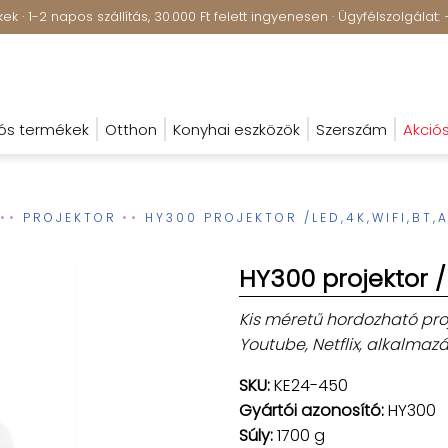
k · 1-2 napos szállítás, 30.000 Ft felett ingyenesen · Ügyfélszolgála
ós termékek
Otthon
Konyhai eszközök
Szerszám
Akció
PROJEKTOR
HY300 PROJEKTOR /LED,4K,WIFI,BT,
HY300 projektor /
Kis méretű hordozható proj
Youtube, Netflix, alkalmazá
SKU:
KE24-450
Gyártói azonosító:
HY300
Súly:
1700 g