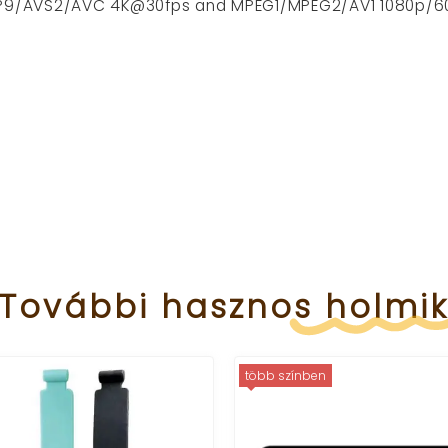
P9/AVS2/AVC 4K@30fps and MPEG1/MPEG2/AV1 1080p/6
További
hasznos
holmi
több színben