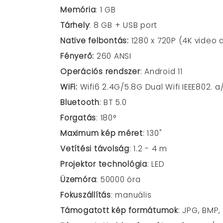
Memória
: 1 GB
Tárhely
: 8 GB + USB port
Native felbontás:
1280 x 720P (4K video
Fényerő:
260 ANSI
Operációs rendszer
:
Android 11
WiFi
:
Wifi6 2.4G/5.8G Dual Wifi IEEE802. a
Bluetooth
: BT 5.0
Forgatás
:
180°
Maximum kép méret
: 130"
Vetítési távolság
:
1.2 - 4 m
Projektor technológia
: LED
Üzemóra
: 50000 óra
Fokuszállítás
: manuális
Támogatott kép formátumok
: JPG, BMP