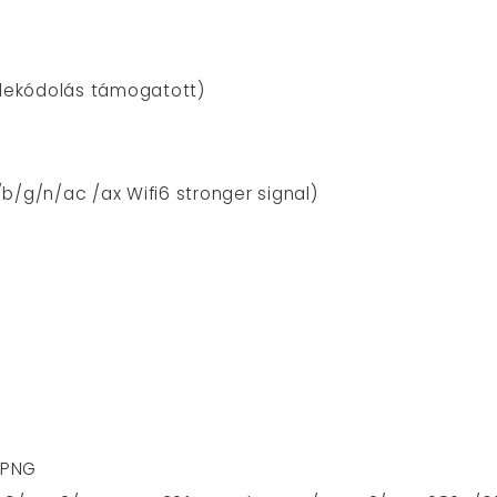
 dekódolás támogatott)
/b/g/n/ac /ax Wifi6 stronger signal)
, PNG