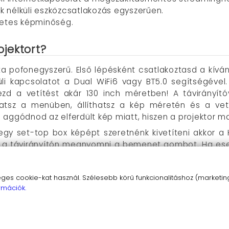
ék nélküli eszközcsatlakozás egyszerűen.
életes képminőség.
jektort?
ta pofonegyszerű. Első lépésként csatlakoztasd a kív
üli kapcsolatot a Dual WiFi6 vagy BT5.0 segítségével.
vezd a vetítést akár 130 inch méretben! A távirányító
hatsz a menüben, állíthatsz a kép méretén és a vet
aggódnod az elferdült kép miatt, hiszen a projektor mag
gy set-top box képépt szeretnénk kivetíteni akkor a H
t a távirányítón megnyomni a bemenet gombot. Ha ese
mes a notebook képernyő méretét, arányát megváltoztatn
kivetítéshez kapcsolódjunk a projektorral és a telefonna
s cookie-kat használ. Szélesebb körű funkcionalitáshoz (marketing,
z-es SID-je is). A projektoron nyissunk meg a
Settings/
rmációk.
ük az alkalmazást. A telepített alkalmazásban engedél
olódjunk a megjelenő kapcsolatra (néha szükséges a 
uk a kivetítést.