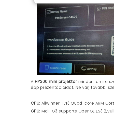
A
HY300 mini projektor
minden, amire szü
épp prezentációidat. Ne várj tovább, sz
CPU
:
Allwinner H713
Quad-core ARM Cor
GPU
: M
ali-G31
supports OpenGL ES3.2,Vul