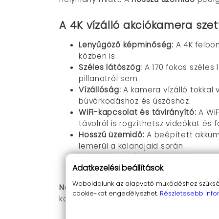
A 4K vízálló akciókamera szet
Lenyűgöző képminőség:
A 4K felbon
közben is.
Széles látószög:
A 170 fokos széles 
pillanatról sem.
Vízállóság:
A kamera vízálló tokkal 
búvárkodáshoz és úszáshoz.
WiFi-kapcsolat és távirányító:
A WiF
távolról is rögzíthetsz videókat és f
Hosszú üzemidő:
A beépített akkum
lemerül a kalandjaid során.
Többféle rögzítési lehetőség:
A kame
Adatkezelési beállítások
Nagy tárhely:
A kamera Micro SD kárt
Weboldalunk az alapvető működéshez szüksége
Ne hagyd, hogy a telefonod korlátozza 
cookie-kat engedélyezhet.
Részletesebb info
kamerával lenyűgöző felvételeket készí