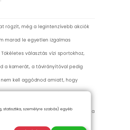
at rögzít, még a legintenzívebb akciók
nem marad le egyetlen izgalmas
 Tökéletes választás vízi sportokhoz,
d a kamerát, a távirányítóval pedig
 nem kell aggódnod amiatt, hogy
vagy más felületre is rögzítheted.
fotót tárolhatsz rajta.
 statisztika, személyre szabás) egyéb
es társad lesz minden kalandhoz. Ezzel a