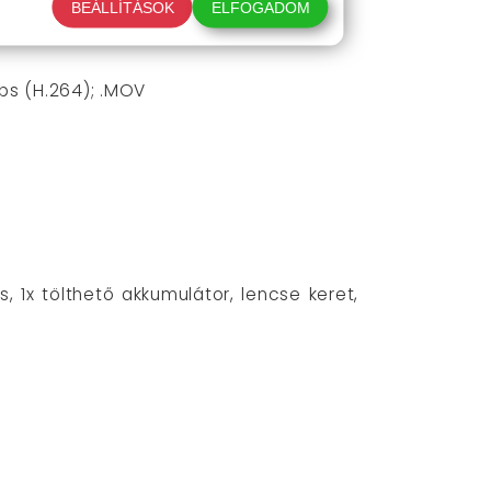
BEÁLLÍTÁSOK
ELFOGADOM
 fps (H.264); .MOV
zs, 1x tölthető akkumulátor, lencse keret,