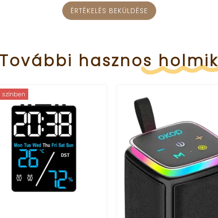
ÉRTÉKELÉS BEKÜLDÉSE
További
hasznos
holmi
színben