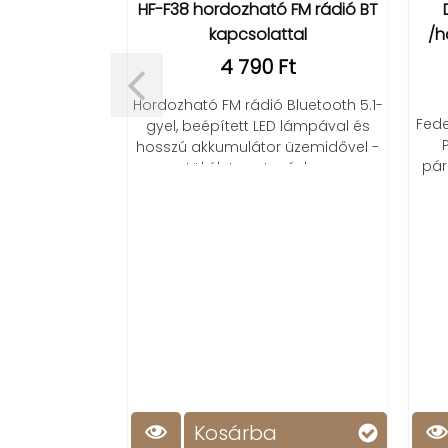
rtó LED izzó
HF-F38 hordozható FM rádió BT
D
ttal/
kapcsolattal
/hő
t
4 790 Ft
ED izzó és
Hordozható FM rádió Bluetooth 5.1-
Fedez
gyben.
gyel, beépített LED lámpával és
P
hosszú akkumulátor üzemidővel -
pára
tökéletes utazáshoz
Kosárba