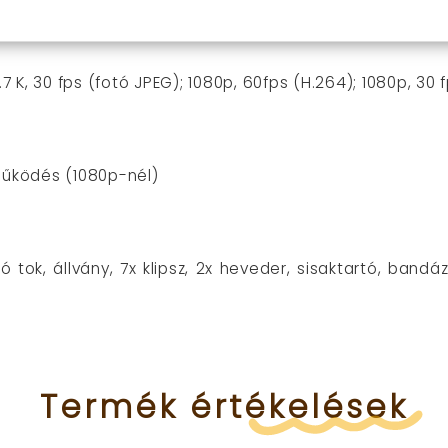
2.7 K, 30 fps (fotó JPEG); 1080p, 60fps (H.264); 1080p, 30
 működés (1080p-nél)
ló tok, állvány, 7x klipsz, 2x heveder, sisaktartó, bandá
Termék
értékelések