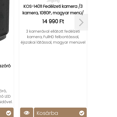
Jingong
UXI hordoz
KOS-14011 Fedélzeti kamera /3
lámpa 
kamera, 1080P, magyar menü/
powerbank
14 990 Ft
1
3 kamerával ellátott fedélzeti
Napele
kamera, FullHD felbontással,
vészhelyzetr
éjszakai látással, magyar menüvel
fényerővel, 
és hos
szóró
ró,
ő LED
dővel.
Kosárba
Ko