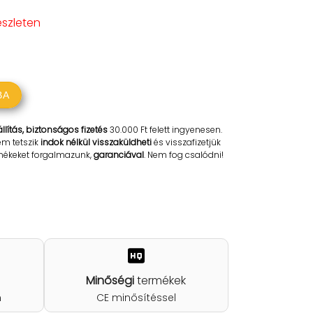
észleten
BA
llítás, biztonságos fizetés
30.000 Ft felett ingyenesen.
em tetszik
indok nélkül visszaküldheti
és visszafizetjük
rmékeket forgalmazunk,
garanciával
. Nem fog csalódni!
Minőségi
termékek
n
CE minősítéssel