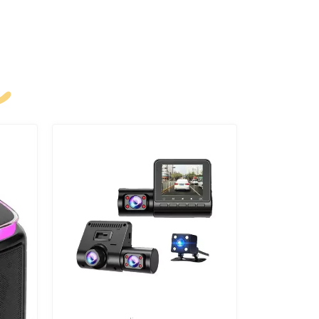
k
új termék