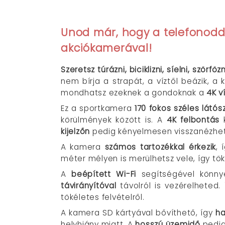
Unod már, hogy a telefonodda
akciókamerával!
Szeretsz túrázni, biciklizni, síelni, ször
nem bírja a strapát, a víztől beázik, 
mondhatsz ezeknek a gondoknak a
4K v
Ez a sportkamera
170 fokos széles látós
körülmények között is. A
4K felbontás
k
kijelzőn
pedig kényelmesen visszanézhete
A kamera
számos tartozékkal érkezik
, 
méter mélyen is merülhetsz vele, így tö
A
beépített Wi-Fi
segítségével könny
távirányítóval
távolról is vezérelheted
tökéletes felvételről.
A kamera SD kártyával bővíthető, így
ha
helyhiány miatt. A
hosszú üzemidő
pedig