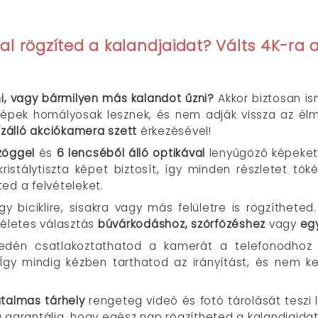
l rögzíted a kalandjaidat? Válts 4K-ra a
fözni, vagy bármilyen más kalandot űzni?
Akkor biztosan is
a képek homályosak lesznek, és nem adják vissza az él
ízálló akciókamera szett
érkezésével!
zöggel
és
6 lencséből álló optikával
lenyűgöző képeket
ristálytiszta képet biztosít, így minden részletet t
d a felvételeket.
így biciklire, sisakra vagy más felületre is rögzítheted
kéletes választás
búvárkodáshoz, szörfözéshez
vagy
egy
edén csatlakoztathatod a kamerát a telefonodhoz
. Így mindig kézben tarthatod az irányítást, és nem 
talmas tárhely
rengeteg videó és fotó tárolását teszi
 garantálja, hogy egész nap rögzítheted a kalandjaidat