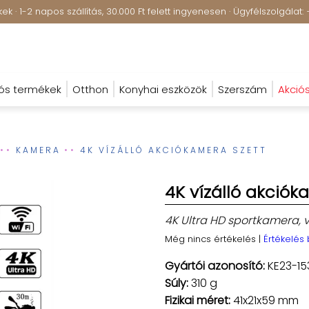
k · 1-2 napos szállítás, 30.000 Ft felett ingyenesen · Ügyfélszolgála
ós termékek
Otthon
Konyhai eszközök
Szerszám
Akció
KAMERA
4K VÍZÁLLÓ AKCIÓKAMERA SZETT
4K vízálló akciók
4K Ultra HD sportkamera, ví
Még nincs értékelés
|
Értékelés
Gyártói azonosító:
KE23-15
Súly:
310 g
Fizikai méret:
41x21x59 mm