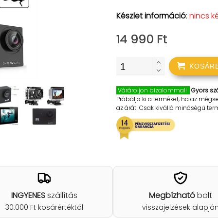
Készlet információ
:
nincs k
14 990 Ft
KOSÁR
Várároljon bizalommal!
Gyors szá
Próbálja ki a terméket, ha az mégs
az árát! Csak kiválló minőségű te
INGYENES
szállítás
Megbízható
bolt
30.000 Ft kosárértéktől
visszajelzések alapjá