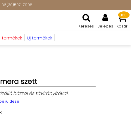
t: +36(30)507-7908
168
Keresés
Belépés
Kosár
s termékek
Új termékek
amera szett
zálló házzal és távirányítóval.
 beküldése
3