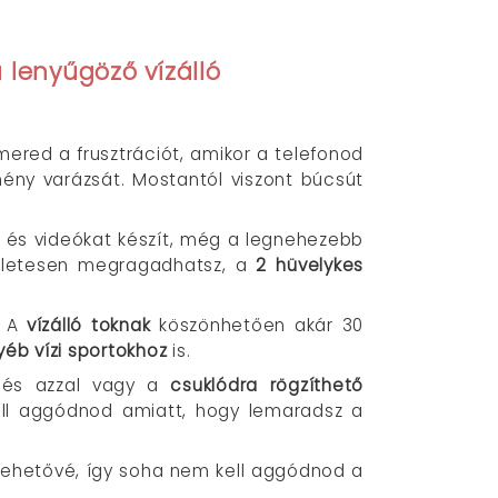
 lenyűgöző vízálló
mered a frusztrációt, amikor a telefonod
mény varázsát. Mostantól viszont búcsút
 és videókat készít, még a legnehezebb
ökéletesen megragadhatsz, a
2 hüvelykes
. A
vízálló toknak
köszönhetően akár 30
éb vízi sportokhoz
is.
 és azzal vagy a
csuklódra rögzíthető
kell aggódnod amiatt, hogy lemaradsz a
 lehetővé, így soha nem kell aggódnod a
.