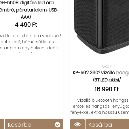
H-5508 digitális led óra
mérő, páratartalom, USB,
AAA/
4 490 Ft
d fel a digitális óra varázsát!
ontos idő, hőmérséklet és
tartalom egy helyen. Ideális
választás!
OKOP
KP-562 360° vízálló hang
/BT,LED,akksi/
16 990 Ft
Vízálló bluetooth hangszó
erőteljes hangzás, lenyűgöz
fényekkel, extra hosszú üzemi
Kosárba
Kosárba