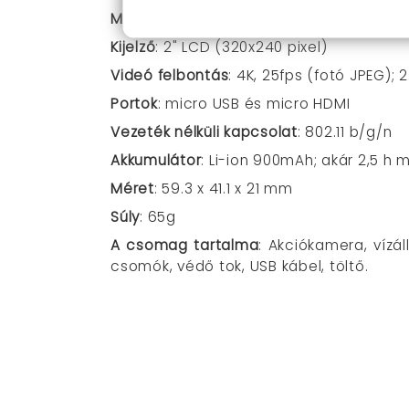
Memóriakártya
:
microSD akár 32 GB-ig
Kijelző
: 2" LCD (320x240 pixel)
Videó felbontás
: 4K, 25fps (fotó JPEG); 
Portok
: micro USB és micro HDMI
Vezeték nélküli kapcsolat
: 802.11 b/g/n
Akkumulátor
: Li-ion 900mAh; akár 2,5 h
Méret
: 59.3 x 41.1 x 21 mm
Súly
: 65g
A csomag tartalma
: Akciókamera, vízál
csomók, védő tok, USB kábel, töltő.