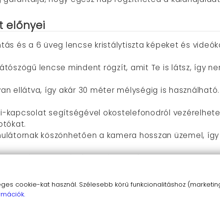
t előnyei
tás és a 6 üveg lencse kristálytiszta képeket és videók
látószögű lencse mindent rögzít, amit Te is látsz, így 
van ellátva, így akár 30 méter mélységig is használható.
i-kapcsolat segítségével okostelefonodról vezérelhete
otókat.
ulátornak köszönhetően a kamera hosszan üzemel, így
ra számos kiegészítővel érkezik, így biciklire, sisakra 
yával bővíthető akár 128 GB-ig, így rengeteg videót és 
s cookie-kat használ. Szélesebb körű funkcionalitáshoz (marketing,
az élményeidet!
A
4K vízálló akciókamera szett
a tökélet
rmációk.
thetsz, és örökké megőrizheted a legszebb emlékeidet.