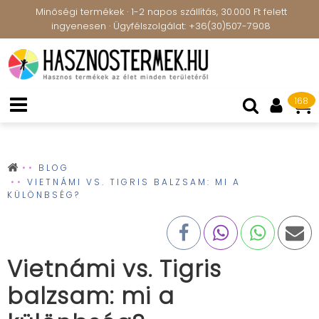
Minőségi termékek · 1-2 napos szállítás, 30.000 Ft felett
ingyenesen · Ügyfélszolgálat: +36(30)507-7908
168
BLOG
VIETNÁMI VS. TIGRIS BALZSAM: MI A
KÜLÖNBSÉG?
Vietnámi vs. Tigris
balzsam: mi a