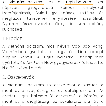
A
vietnámi balzsam
és a
Tigris balzsam
két
népszerű gyógyhatású kenőcs, amelyeket
izomfájdalmak, ízületi gyulladások, fejfájás és
megfázás tüneteinek enyhítésére használnak.
Gyakran összetévesztik őket, de van néhány
különbség.
1. Eredet
A vietnámi balzsam, más néven Cao Sao Vang,
Vietnámban gyártott, és egy ősi kínai recept
alapján készül. A Tigris balzsam Szingapúrban
gyártott, és Aw Boon Haw gyógyszerész fejlesztette
ki a 20. század elején.
2. Összetevők
A vietnámi balzsam fő összetevői a kámfor, a
menthol, a szegfűszeg és az eukaliptusz olaj. Az
eredeti Tigris balzsam fő összetevői a kámfor, a
menthol, a szegfűszeg, az eukaliptusz olaj és a