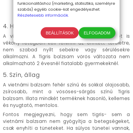
funkcionalitáshoz (marketing, statisztika, személyre
szabás) egyéb cookie-kat engedélyezhet.
Részletesebb információk.
4. Használat
BEÁLLÍTÁSOK
ELFOGADOM
A vietnámi balzsamot és a Tigris balzsamot is
vékony rétegben kell felvinni az érintett területre,
nem szabad nyílt sebekre vagy sérülésekre
alkalmazni. A Tigris balzsam vörös változata nem
alkalmazható 2 évesnél fiatalabb gyermekeknél.
5. Szín, állag
A vietnámi balzsam fehér színű és sokkal olajosabb,
zsírosabb, mint a vösöses-sárgás színű Tigris
balzsam. Illata mindkét terméknek hasonló, kellemes
és nyugtató, mentolos.
Fontos megjegyezni, hogy sem tigris- sem a
vietnámi balzsam nem gyógyítja a betegségeket,
csak enyhíti a tüneteket. Ha súlyos tünetei vannak,