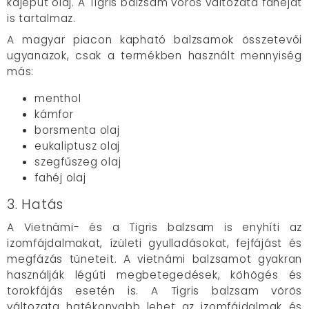
kajeput olaj. A Tigris balzsam vörös változata fahéjat
is tartalmaz.
A magyar piacon kapható balzsamok összetevői
ugyanazok, csak a termékben használt mennyiség
más:
menthol
kámfor
borsmenta olaj
eukaliptusz olaj
szegfűszeg olaj
fahéj olaj
3. Hatás
A Vietnámi- és a Tigris balzsam is enyhíti az
izomfájdalmakat, ízületi gyulladásokat, fejfájást és
megfázás tüneteit. A vietnámi balzsamot gyakran
használják légúti megbetegedések, köhögés és
torokfájás esetén is. A Tigris balzsam vörös
változata hatékonyabb lehet az izomfájdalmak és