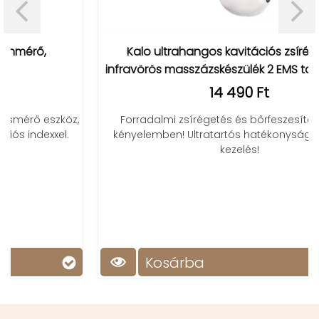
Kalo ultrahangos kavitációs zsírégető és
infravörös masszázskészülék 2 EMS tappanccsal
14 490 Ft
Forradalmi zsírégetés és bőrfeszesítés otthoni
kényelemben! Ultratartós hatékonyság, kíméletes
kezelés!
Kosárba