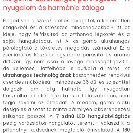
nyugalom és harmónia záloga
Eleged van a száraz, dohos levegőtől, a kellemetlen
szagokból és a stresszes mindennapokból? Itt az
ideje, hogy felfrissítsd az otthonod légkörét és a
saját hangulatodat is! A kis gömb ultrahangos
párologtató a tökéletes megoldás számodra!
Ez a
zseniális kis készülék egyszerre párásító és aroma
diffúzor, így nem csak a levegő minőségét javítja,
de kellemes illatfelhőbe is burkolja a teret. Az
ultrahangos technológiának
köszönhetően rendkívül
csendes működésű - mindössze 36 dB-es zajszinttel
dolgozik, ami alig hallható. Így nyugodtan
használhatod akár éjszaka is a hálószobában, nem
fogja zavarni az álmodat.
A modern, gömb alakú
design és a sötét fa minta bármilyen lakberendezési
stílushoz passzol. A
7 színű LED hangulatvilágítás
pedig varázslatos hangulatot teremt - válaszd ki a
pillanatnyi kedvednek megfelelő árnyalatot! A
130