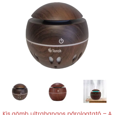
Kis gömb ultrahangos párologtató – A