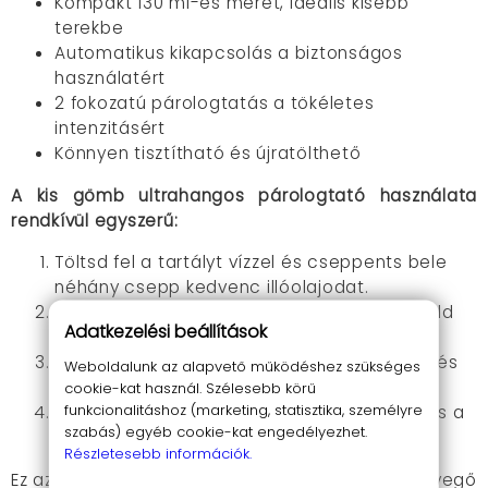
Kompakt 130 ml-es méret, ideális kisebb
terekbe
Automatikus kikapcsolás a biztonságos
használatért
2 fokozatú párologtatás a tökéletes
intenzitásért
Könnyen tisztítható és újratölthető
A kis gömb ultrahangos párologtató használata
rendkívül egyszerű:
Töltsd fel a tartályt vízzel és cseppents bele
néhány csepp kedvenc illóolajodat.
Csatlakoztasd az áramforráshoz és kapcsold
Adatkezelési beállítások
be a készüléket.
Válaszd ki a kívánt párologtatási fokozatot és
Weboldalunk az alapvető működéshez szükséges
hangulatvilágítást.
cookie-kat használ. Szélesebb körű
funkcionalitáshoz (marketing, statisztika, személyre
Dőlj hátra és élvezd a friss, illatos levegőt és a
szabás) egyéb cookie-kat engedélyezhet.
kellemes fényeket!
Részletesebb információk.
Ez az aromaterápiás párologtató nem csak a levegő