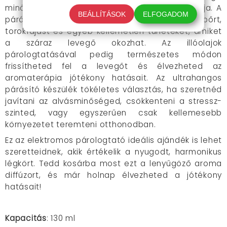
minőségét javítja, de a hangulatodat is feldobja. A
BEÁLLÍTÁSOK
ELFOGADOM
párásító diffúzor segít megelőzni a száraz bőrt,
torokfájást és egyéb kellemetlen tüneteket, amiket
a száraz levegő okozhat. Az illóolajok
párologtatásával pedig természetes módon
frissítheted fel a levegőt és élvezheted az
aromaterápia jótékony hatásait.
Az ultrahangos
párásító készülék tökéletes választás, ha szeretnéd
javítani az alvásminőséged, csökkenteni a stressz-
szinted, vagy egyszerűen csak kellemesebb
környezetet teremteni otthonodban.
Ez az elektromos párologtató ideális ajándék is lehet
szeretteidnek, akik értékelik a nyugodt, harmonikus
légkört.
Tedd kosárba most ezt a lenyűgöző aroma
diffúzort, és már holnap élvezheted a jótékony
hatásait!
Kapacitás
: 130 ml