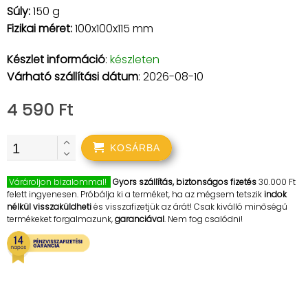
Súly:
150 g
Fizikai méret:
100x100x115 mm
Készlet információ
:
készleten
Várható szállítási dátum
: 2026-08-10
4 590 Ft
KOSÁRBA
Várároljon bizalommal!
Gyors szállítás, biztonságos fizetés
30.000 Ft
felett ingyenesen. Próbálja ki a terméket, ha az mégsem tetszik
indok
nélkül visszaküldheti
és visszafizetjük az árát! Csak kiválló minőségű
termékeket forgalmazunk,
garanciával
. Nem fog csalódni!