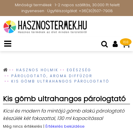
Minőségi termékek · 1-2 napos szállítás, 30.000 Ft felett
ingyenesen · Ügyfélszolgálat: +36(30)507-7908
168
HASZNOS HOLMIK
EGÉSZSÉG
PÁROLOGTATÓ, AROMA DIFFÚZOR
KIS GÖMB ULTRAHANGOS PÁROLOGTATÓ
Kis gömb ultrahangos párologtató
Kicsi és modern fa mintájű gömb alakú párologtató
készülék két fokozattal, 130 ml kapacitással
Még nincs értékelés
|
Értékelés beküldése