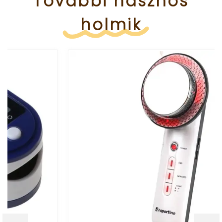
További
hasznos
holmik