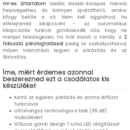
ml-es űrtartalom
ideális kisebb-közepes méretű
helyiségekhez, és könnyen újratölthető, amikor
kifogy belőle a víz.
Nem kell aggódnod, ha
elfelejtenéd kikapcsolni - az automatikus
kikapcsolás funkció gondoskodik róla, hogy ne
menjen feleslegesen, ha már kiürült a tartály. A
2
fokozatú párologtatással
pedig te szabályozhatod,
milyen intenzitású legyen a párásítás és az
illatosítás.
Íme, miért érdemes azonnal
beszerezned ezt a csodálatos kis
készüléket
Kettő az egyben: párásító és aroma diffúzor
funkcióval
Ultrahangos technológia a halk (36 dB)
működésért
Stílusos gömb design 7 színű LED világítással