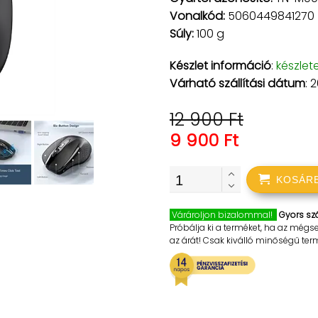
Vonalkód:
5060449841270
Súly:
100 g
Készlet információ
:
készlet
Várható szállítási dátum
: 
12 900 Ft
9 900 Ft
KOSÁR
Várároljon bizalommal!
Gyors szá
Próbálja ki a terméket, ha az mégs
az árát! Csak kiválló minőségű te