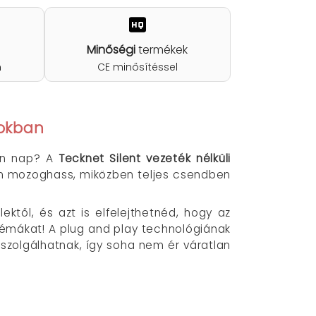
Minőségi
termékek
n
CE minősítéssel
pokban
den nap? A
Tecknet Silent vezeték nélküli
on mozoghass, miközben teljes csendben
től, és azt is elfelejthetnéd, hogy az
émákat! A plug and play technológiának
szolgálhatnak, így soha nem ér váratlan