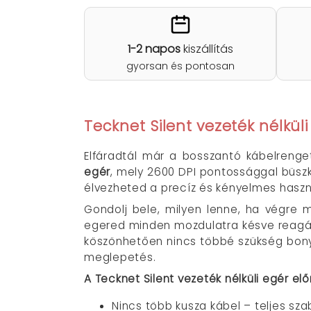
1-2 napos
kiszállítás
gyorsan és pontosan
Tecknet Silent vezeték nélk
Elfáradtál már a bosszantó kábelreng
egér
, mely 2600 DPI pontossággal büsz
élvezheted a precíz és kényelmes haszn
Gondolj bele, milyen lenne, ha végre 
egered minden mozdulatra késve reagál
köszönhetően nincs többé szükség bonyo
meglepetés.
A Tecknet Silent vezeték nélküli egér elő
Nincs több kusza kábel – teljes sz