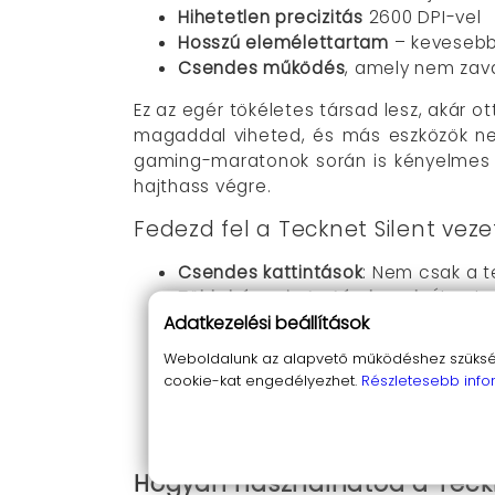
Hihetetlen precizitás
2600 DPI-vel
Hosszú elemélettartam
– kevesebb
Csendes működés
, amely nem zav
Ez az egér tökéletes társad lesz, akár o
magaddal viheted, és más eszközök ne
gaming-maratonok során is kényelmes
hajthass végre.
Fedezd fel a Tecknet Silent veze
Csendes kattintások
: Nem csak a t
Több hónapig tartó elemek
: Élvez
Adatkezelési beállítások
Rendkívül pontos kurzorvezérlés
: 2
Szabadságot adó vezeték nélküli t
Weboldalunk az alapvető működéshez szüksége
Egyszerű csatlakozás és használat
cookie-kat engedélyezhet.
Részletesebb info
Ergonomikus kialakítás
: Biztosítja,
Hordozható kivitel
: A kompakt mére
Hogyan használhatod a Teckne