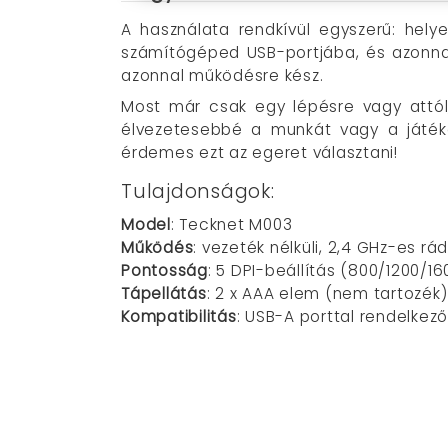
A használata rendkívül egyszerű: he
számítógéped USB-portjába, és azonnal k
azonnal működésre kész.
Most már csak egy lépésre vagy attól
élvezetesebbé a munkát vagy a játéko
érdemes ezt az egeret választani!
Tulajdonságok:
Model
: Tecknet M003
Működés
: vezeték nélküli, 2,4 GHz-es rá
Pontosság
: 5 DPI-beállítás (800/1200/1
Tápellátás
: 2 x AAA elem (nem tartozék)
Kompatibilitás
: USB-A porttal rendelke