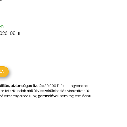
en
2026-08-11
BA
llítás, biztonságos fizetés
30.000 Ft felett ingyenesen.
em tetszik
indok nélkül visszaküldheti
és visszafizetjük
rmékeket forgalmazunk,
garanciával
. Nem fog csalódni!