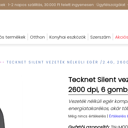
k · 1-2 napos szállítás, 30.000 Ft felett ingyenesen · Ügyfélszolgála
ós termékek
Otthon
Konyhai eszközök
Szerszám
Akció
TECKNET SILENT VEZETÉK NÉLKÜLI EGÉR /2.4G, 260
Tecknet Silent vez
2600 dpi, 6 gomb
Vezeték nélküli egér komp
energiatakarékos, akár t
Még nincs értékelés
|
Értékelés
Gyártói azonosító:
TN-M00