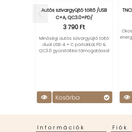
rgyújtó töltő /USB
TNCE WiFi okos konnektor (16A)
 QC3.0+PD/
5 990 Ft
 790 Ft
Okos konnektor WiFi kapcsolattal,
energiafogyasztás méréssel, távoli
s szivargyújtó töltő
kapcsolással.
+ C portokkal, PD &
öltési támogatással
árba
Kosárba
Információk
Fiók