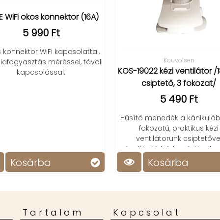
Csillagos ég part
hangszóró
9 900 F
Kouvolsen
Varázslatos galaxi
KOS-19022 kézi ventilátor /18 cm,
otthon, bluetooth han
csiptető, 3 fokozat/
fényjátékkal és 
távirányítóval – tök
5 490 Ft
világítás
Hűsítő menedék a kánikulában! 3
fokozatú, praktikus kézi
ventilátorunk csiptetővel
rögzíthető bárhová. Hordozható
kényelem a forró napokon.
Kosárba
Kosárba
Tartalom
Kapcsolat