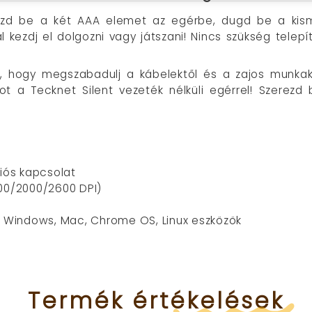
lyezd be a két AAA elemet az egérbe, dugd be a ki
ezdj el dolgozni vagy játszani! Nincs szükség telepít
, hogy megszabadulj a kábelektől és a zajos munkakö
t a Tecknet Silent vezeték nélküli egérrel! Szerez
diós kapcsolat
600/2000/2600 DPI)
ző Windows, Mac, Chrome OS, Linux eszközök
Termék
értékelések