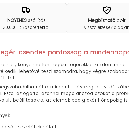
INGYENES
szállítás
Megbízható
bolt
30.000 Ft kosárértéktől
visszajelzések alapjá
üli egér: csendes pontosság a mindenna
eteggel, kényelmetlen fogású egerekkel küzdeni min
kélkedik, lehetővé teszi számodra, hogy végre szabad
álatot.
megszabadulhatnál a mindenhol összegabalyodó kábelek
. Ezzel az egérrel azonnal megoldhatod ezeket a probl
lult beállításokra, az elemek pedig akár hónapokig is 
nyei:
abadság vezetékek nélkül