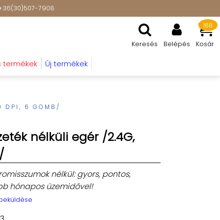
t: +36(30)507-7908
168
Keresés
Belépés
Kosár
s termékek
Új termékek
0 DPI, 6 GOMB/
eték nélküli egér /2.4G,
/
romisszumok nélkül: gyors, pontos,
öbb hónapos üzemidővel!
 beküldése
3