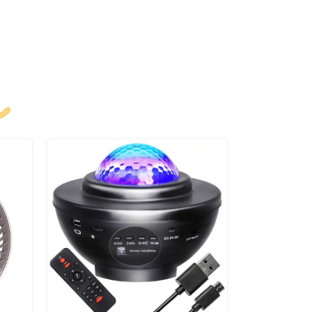
k
Jingong
KOS-26016 vezeték nélküli