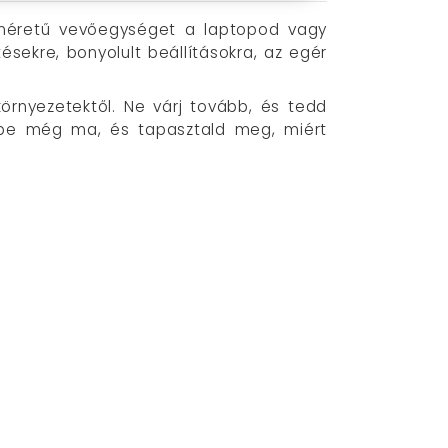
sméretű vevőegységet a laptopod vagy
ésekre, bonyolult beállításokra, az egér
rnyezetektől. Ne várj tovább, és tedd
d be még ma, és tapasztald meg, miért