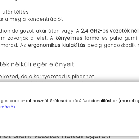
 utántöltés
arja meg a koncentrációt
tthon dolgozol, akár úton vagy. A
2,4 GHz-es vezeték nél
m zavarják a jelet. A
kényelmes forma
és puha gumi 
 marad. Az
ergonomikus kialakítás
pedig gondoskodik 
ték nélküli egér előnyeit
e kezed, de a környezeted is pihenhet.
heted a hosszútávú használatot ritka elemcserével.
600 DPI-vel minden feladat könnyen kezelhető.
echnológia
: Nem kell aggódnod a késleltetés miatt.
s cookie-kat használ. Szélesebb körű funkcionalitáshoz (marketing,
: Plug and play, nincs szükség bonyolult beállításokra.
rmációk.
 hogy hosszú órák után se fáradjon el a kezed.
t lehetővé teszi, hogy bárhová magaddal vidd.
t Silent vezeték nélküli egeret?