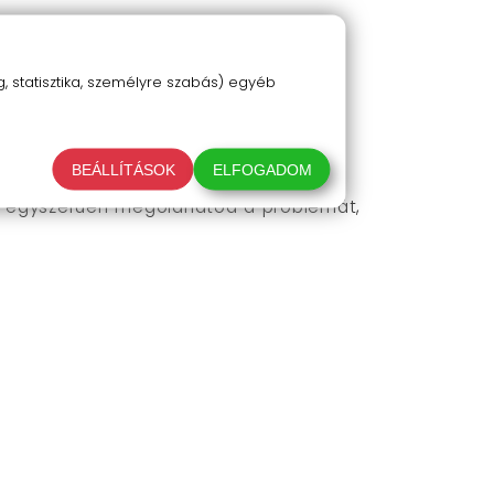
 statisztika, személyre szabás) egyéb
BEÁLLÍTÁSOK
ELFOGADOM
és egyszerűen megoldhatod a problémát,