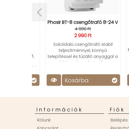
sztőóra
Phosir BT-8 csengőtrafó 8-24 V
Ult
4 990 Ft
B + AAA/
2 990 Ft
t
Sokoldalú csengőtrafó stabil
s kijelzője
Moder
teljesítménnyel, könnyű
mérsékletet,
óra, 
telepítéssel és tűzálló anyaggal a
, állítható
biztonságos és tartós
es elegancia!
használatért!
Kosárba
Információk
Fiók
Rólunk
Belépés
Kapcsolat
Regisztr