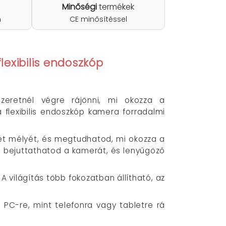
Minőségi
termékek
n
CE minősítéssel
exibilis
endoszkóp
Szeretnél végre rájönni, mi okozza a
flexibilis endoszkóp kamera forradalmi
ötét mélyét, és megtudhatod, mi okozza a
e bejuttathatod a kamerát, és lenyűgöző
 világítás több fokozatban állítható, az
 PC-re, mint telefonra vagy tabletre rá