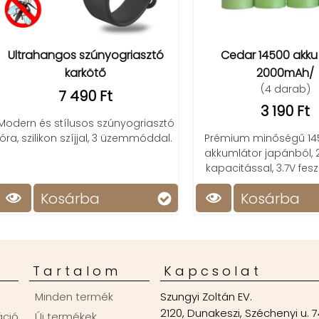
rahangos szúnyogriasztó
Cedar 14500 akku /3.7V
karkötő
2000mAh/
(4 darab)
7 490 Ft
3 190 Ft
n és stílusos szúnyogriasztó
szilikon szíjjal, 3 üzemmóddal.
Prémium minőségű 14500 Li
akkumlátor japánból, 2000
kapacitással, 3.7V feszülts
Kosárba
Kosárba
Tartalom
Kapcsolat
Minden termék
Szungyi Zoltán EV.
2120, Dunakeszi, Széchenyi u. 7
áció
Új termékek