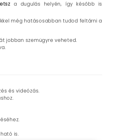
etsz
a dugulás helyén, így később is
ekkel még hatásosabban tudod feltárni a
falát jobban szemügyre veheted.
va.
és és videózás.
shoz.
réséhez.
ató is.