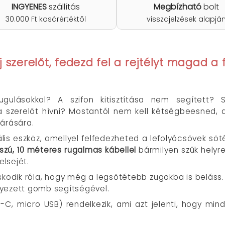
INGYENES
szállítás
Megbízható
bolt
30.000 Ft kosárértéktől
visszajelzések alapjá
szerelőt, fedezd fel a rejtélyt magad a fl
ulásokkal? A szifon kitisztítása nem segített? 
 szerelőt hívni? Mostantól nem kell kétségbeesned, a 
tárására.
ális eszköz, amellyel felfedezheted a lefolyócsövek s
sszú, 10 méteres rugalmas kábellel
bármilyen szűk helyr
lsejét.
odik róla, hogy még a legsötétebb zugokba is beláss. A
elyezett gomb segítségével.
C, micro USB) rendelkezik, ami azt jelenti, hogy mind