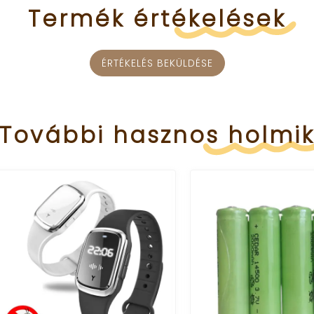
Termék
értékelések
ÉRTÉKELÉS BEKÜLDÉSE
További
hasznos
holmi