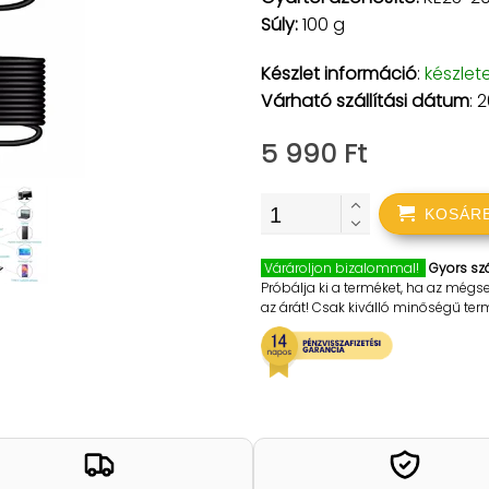
Súly:
100 g
Készlet információ
:
készlet
Várható szállítási dátum
: 
5 990 Ft
KOSÁR
Várároljon bizalommal!
Gyors szá
Próbálja ki a terméket, ha az mégs
az árát! Csak kiválló minőségű te