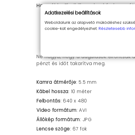
Használd a Flexibilis endoszkóp kamerát:
Adatkezelési beállítások
A lefolyók dugulásának okának felt
Weboldalunk az alapvető működéshez szüksége
A csövek állapotának ellenőrzésér
cookie-kat engedélyezhet.
Részletesebb info
Nehezen hozzáférhető helyek felfe
Szerelés (pl. autó) közben
Hobbik és kézműveskedés során
Ne hagyd, hogy a dugulások elrontsák 
pénzt és időt takarítva meg.
Kamra átmérője
: 5.5 mm
Kábel hossza
: 10 méter
Felbontás
: 640 x 480
Video formátum
: AVI
Állókép formátum
: JPG
Lencse szöge
: 67 fok