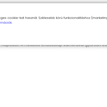
árására
s cookie-kat használ. Szélesebb körű funkcionalitáshoz (marketing,
e
rmációk.
dezésére
a napodat! A Flexibilis endoszkóp kamerával gyorsan 