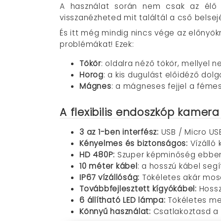
A használat során nem csak az élő
visszanézheted mit találtál a cső belsej
És itt még mindig nincs vége az előnyök
problémákat! Ezek:
Tökör
: oldalra néző tökör, mellyel
Horog
: a kis dugulást előidéző dol
Mágnes
: a mágneses fejjel a fémes
A flexibilis endoszkóp kamera
3 az 1-ben interfész:
USB / Micro USB
Kényelmes és biztonságos:
Vízálló
HD 480P:
Szuper képminőség ebben 
10 méter kábel
: a hosszú kábel seg
IP67 vízállóság:
Tökéletes akár mosd
Továbbfejlesztett kígyókábel:
Hossz
6 állítható LED lámpa:
Tökéletes meg
Könnyű használat:
Csatlakoztasd a 