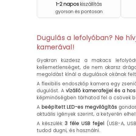
1-2 napos
kiszállítás
gyorsan és pontosan
Dugulás a lefolyóban? Ne hívj 
kamerával!
Gyakran küzdesz a makacs lefolyódug
kellemetlenséget, de nem akarsz drága
megoldást kínál a dugulások okának fel
A flexibilis endoszkóp kamera egy zseni
dugulást. A
vízálló kamerafejjel és a ho
képminőségben tárhatod fel a csövek be
A
beépített LED-es megvilágítás
gondosk
aktuális igények szerint, a ketyerén elh
A készülék
3 féle USB fejjel
(USB-A, USB-
tudod dugni, és használni.