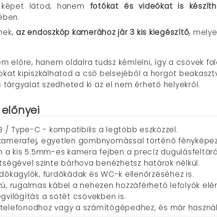
 képet látod, hanem
fotókat és videókat is készíth
ében.
nek,
az endoszkóp kamerához jár 3 kis kiegészítő
, mely
 nem előre, hanem oldalra tudsz kémlelni, így a csövek 
gokat kipiszkálhatod a cső belsejéből a horgot beakaszt
 tárgyalat szedheted ki az el nem érhető helyekről.
 előnyei
 / Type-C - kompatibilis a legtöbb eszközzel.
 kamerafej, egyetlen gombnyomással történő fényképez
a kis 5.5mm-es kamera fejben a precíz dugulásfeltárá
ítségével szinte bárhova benézhetsz határok nélkül.
ókagylók, fürdőkádak és WC-k ellenőrzéséhez is.
ú, rugalmas kábel a nehezen hozzáférhető lefolyók elé
világítás a sötét csövekben is.
telefonodhoz vagy a számítógépedhez, és már használh