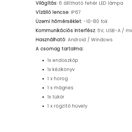
Világítás
: 6 állítható fehér LED lámpa
Vízálló lencse
: IP67
Üzemi hőmérséklet
: -10-80 fok
Kommunikációs interfész
: 5V, USB-A / m
Használható
: Android / Windows
A csomag tartalma:
1x endoszkóp
1x kézikönyv
1 x horog
1 x mágnes
1x tükör
1 x rögzítő hüvely