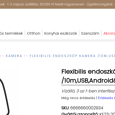
k · 1-2 napos szállítás, 30.000 Ft felett ingyenesen · Ügyfélszolgála
ós termékek
Otthon
Konyhai eszközök
Szerszám
Akció
KAMERA
FLEXIBILIS ENDOSZKÓP KAMERA /10M,U
Flexibilis endosz
/10m,USB,Androi
Vízálló, 3 az 1-ben interfés
Még nincs értékelés
|
Értékelés
SKU:
6666660002934
Gyártói azonosító:
KE23-2