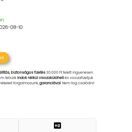
en
2026-08-10
BA
llítás, biztonságos fizetés
30.000 Ft felett ingyenesen.
em tetszik
indok nélkül visszaküldheti
és visszafizetjük
rmékeket forgalmazunk,
garanciával
. Nem fog csalódni!