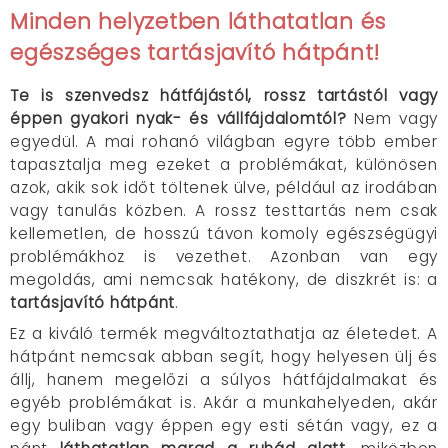
Minden helyzetben láthatatlan és
egészséges tartásjavító hátpánt!
Te is szenvedsz hátfájástól, rossz tartástól vagy
éppen gyakori nyak- és vállfájdalomtól?
Nem vagy
egyedül. A mai rohanó világban egyre több ember
tapasztalja meg ezeket a problémákat, különösen
azok, akik sok időt töltenek ülve, például az irodában
vagy tanulás közben. A rossz testtartás nem csak
kellemetlen, de hosszú távon komoly egészségügyi
problémákhoz is vezethet. Azonban van egy
megoldás, ami nemcsak hatékony, de diszkrét is: a
tartásjavító hátpánt
.
Ez a kiváló termék megváltoztathatja az életedet. A
hátpánt nemcsak abban segít, hogy helyesen ülj és
állj, hanem megelőzi a súlyos hátfájdalmakat és
egyéb problémákat is. Akár a munkahelyeden, akár
egy buliban vagy éppen egy esti sétán vagy, ez a