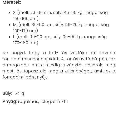
Méretek:
S (mell: 70-80 cm, súly: 45-55 kg, magasság:
150-160 cm)
M (mell: 80-90 cm, súly: 55-70 kg, magasság:
155-170 cm)
L (mell: 90-110 cm, súly: 70-90 kg, magasság:
170-180 cm)
Ne hagyd, hogy a hát- és vállfájdalom tovább
rontsa a mindennapjaidat! A tartásjavító hátpánt az
a megoldás, amire mindig is vágytál, vásárold meg
most, és tapasztald meg a különbséget, amit ez a
forradalmi pánt nyújt!
Súly
: 154 g
Anyag
: rugalmas, lélegző textíl