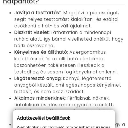
hátpántot?
Javítja a testtartást
: Megelőzi a púposságot,
segít helyes testtartást kialakítani, és ezáltal
csökkenti a hát- és vállfájdalmat.
Diszkrét viselet
: Láthatatlan a mindennapi
ruháid alatt, így bárhol viselheted anélkül, hogy
bárki észrevenné.
Kényelmes és állítható
: Az ergonomikus
kialakításnak és az állítható pántoknak
köszönhetően tökéletesen illeszkedik a
testedhez, és sosem fog kényelmetlen lenni.
Légáteresztő anyag
: Könnyű, légáteresztő
anyagból készült, ami egész napos kényelmet
biztosít, és nem okoz izzadást.
Alkalmas mindenkinek
: Férfiaknak, nőknek,
fiataloknak és időseknek egyaránt ajánlott,
függetlenül attól, hogy milyen életmódot
Adatkezelési beállítások
folytatsz.
Nőknek ideális
: a pánt úgy lett kialakítva, hogy a
Weboldalunk az alapvető működéshez szükséges