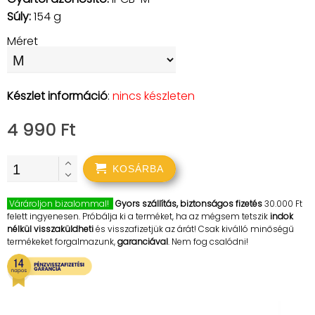
Súly:
154 g
Méret
Készlet információ
:
nincs készleten
4 990 Ft
KOSÁRBA
Várároljon bizalommal!
Gyors szállítás, biztonságos fizetés
30.000 Ft
felett ingyenesen. Próbálja ki a terméket, ha az mégsem tetszik
indok
nélkül visszaküldheti
és visszafizetjük az árát! Csak kiválló minőségű
termékeket forgalmazunk,
garanciával
. Nem fog csalódni!