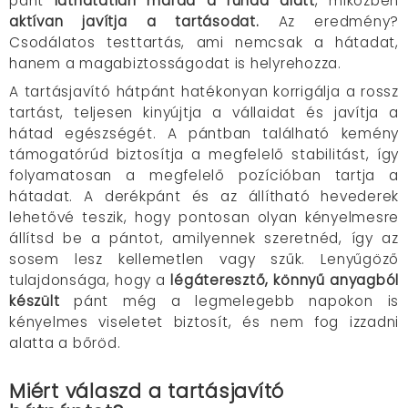
pánt
láthatatlan marad a ruhád alatt
, miközben
aktívan javítja a tartásodat.
Az eredmény?
Csodálatos testtartás, ami nemcsak a hátadat,
hanem a magabiztosságodat is helyrehozza.
A tartásjavító hátpánt hatékonyan korrigálja a rossz
tartást, teljesen kinyújtja a vállaidat és javítja a
hátad egészségét. A pántban található kemény
támogatórúd biztosítja a megfelelő stabilitást, így
folyamatosan a megfelelő pozícióban tartja a
hátadat. A derékpánt és az állítható hevederek
lehetővé teszik, hogy pontosan olyan kényelmesre
állítsd be a pántot, amilyennek szeretnéd, így az
sosem lesz kellemetlen vagy szűk. Lenyűgöző
tulajdonsága, hogy a
légáteresztő, könnyű anyagból
készült
pánt még a legmelegebb napokon is
kényelmes viseletet biztosít, és nem fog izzadni
alatta a bőröd.
Miért válaszd a tartásjavító