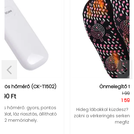
Önmelegítő turmalin zokni
1 990 Ft
1 590 Ft
Hideg lábakkal küzdesz? A turmalinos önmelegítő
zokni a vérkeringés serkentésével segíthet! Meleg és
megfizethető!