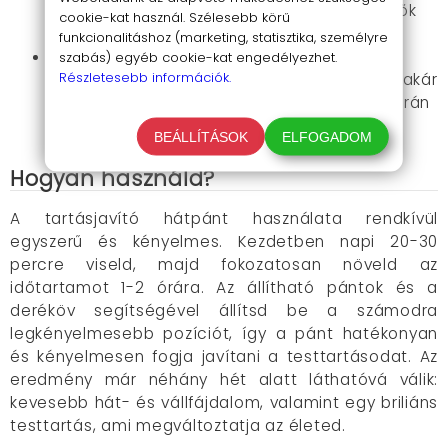
mellek vonalát ne keresztezze, így ideális nők
cookie-kat használ. Szélesebb körű
számára.
funkcionalitáshoz (marketing, statisztika, személyre
Többféle használati mód
: Ideális viselet a
szabás) egyéb cookie-kat engedélyezhet.
Részletesebb információk.
munkahelyen, otthon, sportolás közben, de akár
bulikban vagy szabadtéri tevékenységek során
is.
BEÁLLÍTÁSOK
ELFOGADOM
Hogyan használd?
A tartásjavító hátpánt használata rendkívül
egyszerű és kényelmes. Kezdetben napi 20-30
percre viseld, majd fokozatosan növeld az
időtartamot 1-2 órára. Az állítható pántok és a
deréköv segítségével állítsd be a számodra
legkényelmesebb pozíciót, így a pánt hatékonyan
és kényelmesen fogja javítani a testtartásodat. Az
eredmény már néhány hét alatt láthatóvá válik:
kevesebb hát- és vállfájdalom, valamint egy briliáns
testtartás, ami megváltoztatja az életed.