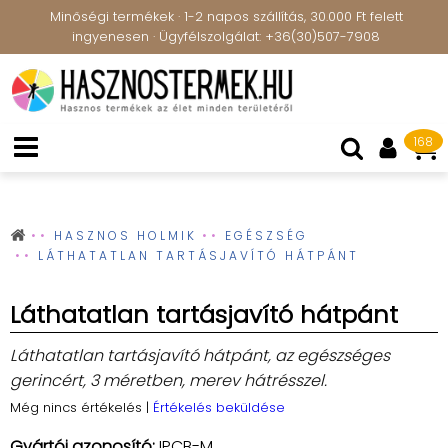
Minőségi termékek · 1-2 napos szállítás, 30.000 Ft felett
ingyenesen · Ügyfélszolgálat: +36(30)507-7908
168
HASZNOS HOLMIK
EGÉSZSÉG
LÁTHATATLAN TARTÁSJAVÍTÓ HÁTPÁNT
Láthatatlan tartásjavító hátpánt
Láthatatlan tartásjavító hátpánt, az egészséges
gerincért, 3 méretben, merev hátrésszel.
Még nincs értékelés
|
Értékelés beküldése
Gyártói azonosító:
IPCB-M