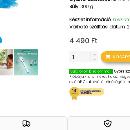
Súly:
300 g
Készlet információ
:
készlet
Várható szállítási dátum
: 
4 490 Ft
KOSÁR
Várároljon bizalommal!
Gyors szá
Próbálja ki a terméket, ha az mégs
az árát! Csak kiválló minőségű te