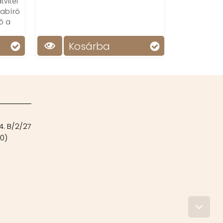
vitel
abíró
ő a
Kosárba
Ko
4. B/2/27
00)