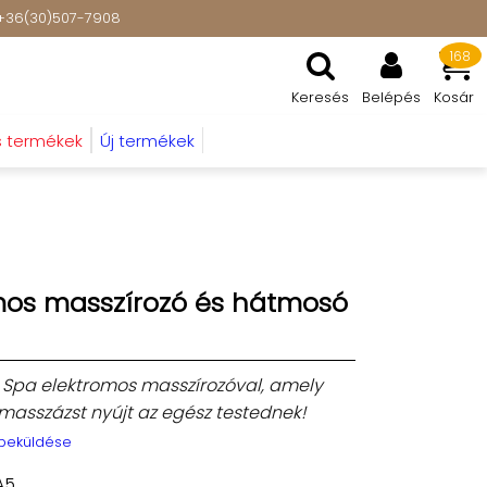
t: +36(30)507-7908
168
Keresés
Belépés
Kosár
s termékek
Új termékek
mos masszírozó és hátmosó
Spa elektromos masszírozóval, amely
tő masszázst nyújt az egész testednek!
 beküldése
A5