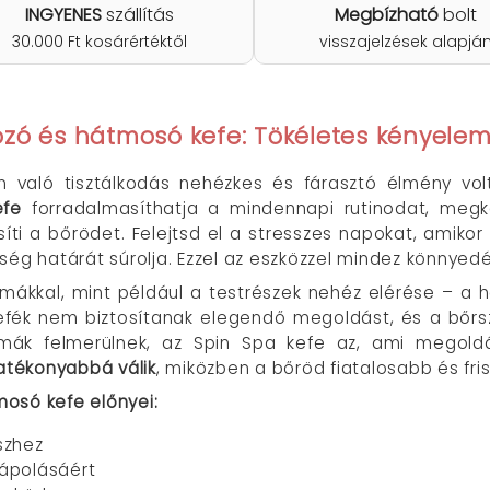
INGYENES
szállítás
Megbízható
bolt
30.000 Ft kosárértéktől
visszajelzések alapjá
ozó és hátmosó kefe: Tökéletes kényele
 való tisztálkodás nehézkes és fárasztó élmény vo
efe
forradalmasíthatja a mindennapi rutinodat, megk
issíti a bőrödet. Felejtsd el a stresszes napokat, amiko
ség határát súrolja. Ezzel az eszközzel mindez könnyedé
ákkal, mint például a testrészek nehéz elérése – a há
efék nem biztosítanak elegendő megoldást, és a bőr
émák felmerülnek, az Spin Spa kefe az, ami megold
atékonyabbá válik
, miközben a bőröd fiatalosabb és fri
osó kefe előnyei:
szhez
 ápolásáért