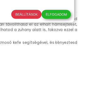
BEÁLLÍTÁSOK
ELFOGADOM
ak válaszd ki a kívánt fejet, és állítsd
 távolíthasd el az elhalt hámsejteket,
hatod a zuhany alatt is, fokozva ezzel a
tmosó kefe segítségével, és kényeztesd