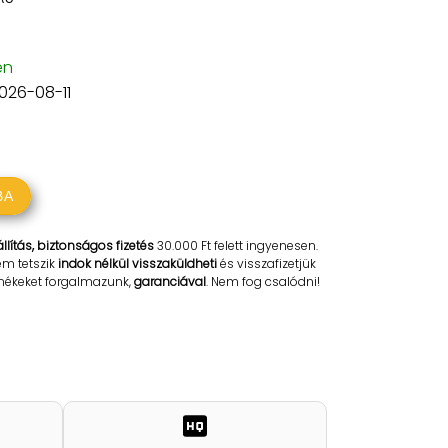
en
2026-08-11
BA
llítás, biztonságos fizetés
30.000 Ft felett ingyenesen.
em tetszik
indok nélkül visszaküldheti
és visszafizetjük
rmékeket forgalmazunk,
garanciával
. Nem fog csalódni!