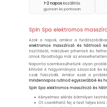
1-2 napos
kiszállítás
gyorsan és pontosan
Spin Spa elektromos masszír
Azok a napok, amikor a fürdőszobában
elektromos masszírozó és hátmosó k
tisztítását, miközben pihenteti és felfr
izmok fáradtsága már az elviselhetetlen
Naponta szembesülhetünk olyan problém
kihívás! A hagyományos szivacsok és k
csak fokozódik. Amikor ezek a probl
mindennapos rutinod egyszerűbbé és h
Spin Spa elektromos masszírozó és hátm
Kényelmes elérés bármilyen testré
Öt cserélhető fej a test teljes körű