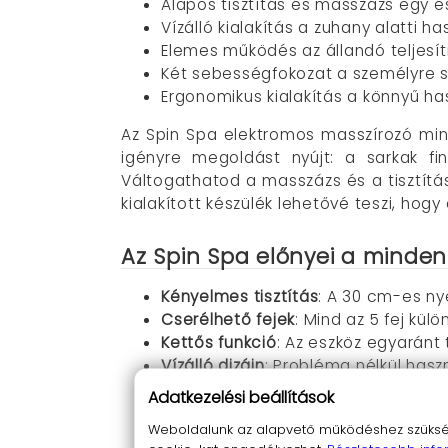
Alapos tisztítás és masszázs egy 
Vízálló kialakítás a zuhany alatti h
Elemes működés az állandó teljesí
Két sebességfokozat a személyre s
Ergonomikus kialakítás a könnyű ha
Az Spin Spa elektromos masszírozó min
igényre megoldást nyújt: a sarkak f
Váltogathatod a masszázs és a tisztítá
kialakított készülék lehetővé teszi, hog
Az Spin Spa előnyei a mind
Kényelmes tisztítás
: A 30 cm-es ny
Cserélhető fejek
: Mind az 5 fej kü
Kettős funkció
: Az eszköz egyaránt t
Vízálló dizájn
: Probléma nélkül hasz
Tartós energiával
: 3 db AA elem (n
Adatkezelési beállítások
Több sebesség
: Alkalmazkodik az 
Weboldalunk az alapvető működéshez szüksége
Ergonomikus fogás
: Kényelmes és k