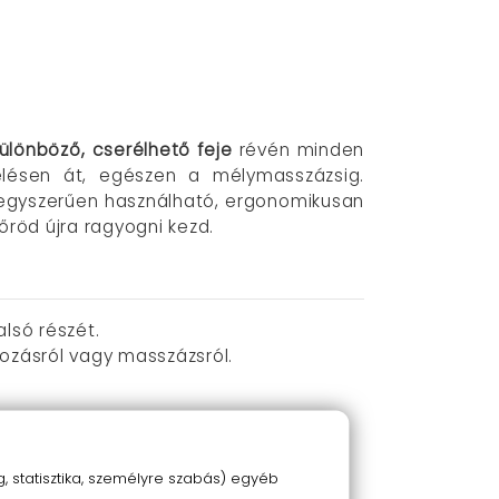
ülönböző, cserélhető feje
révén minden
elésen át, egészen a mélymasszázsig.
z egyszerűen használható, ergonomikusan
őröd újra ragyogni kezd.
lsó részét.
rozásról vagy masszázsról.
 statisztika, személyre szabás) egyéb