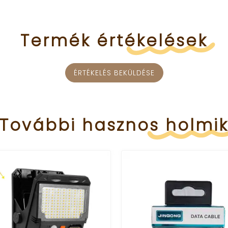
Termék
értékelések
ÉRTÉKELÉS BEKÜLDÉSE
További
hasznos
holmi