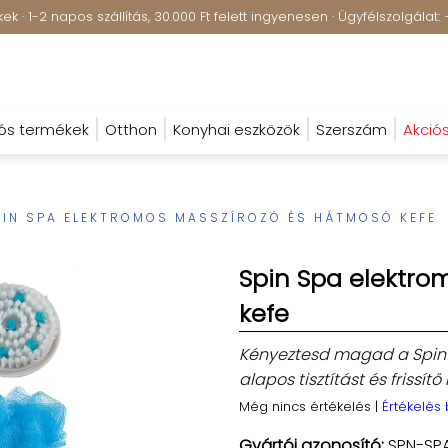
k · 1-2 napos szállítás, 30.000 Ft felett ingyenesen · Ügyfélszolgála
ós termékek
Otthon
Konyhai eszközök
Szerszám
Akció
PIN SPA ELEKTROMOS MASSZÍROZÓ ÉS HÁTMOSÓ KEFE
Spin Spa elektro
kefe
Kényeztesd magad a Spin 
alapos tisztítást és frissí
Még nincs értékelés
|
Értékelés
Gyártói azonosító:
SPN-SP