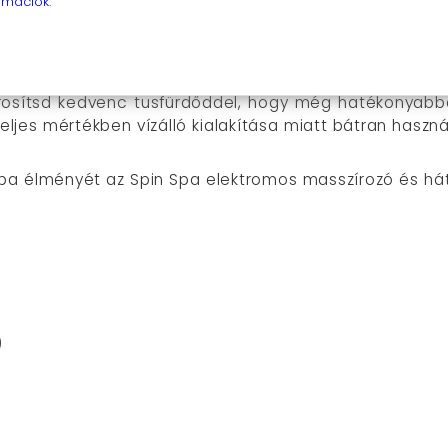
rmációk.
otthonodban
tmosó kefe használata roppant egyszerű és intuitív. Cs
osítsd kedvenc tusfürdőddel, hogy még hatékonyabban
ljes mértékben vízálló kialakítása miatt bátran használ
spa élményét az Spin Spa elektromos masszírozó és há
)