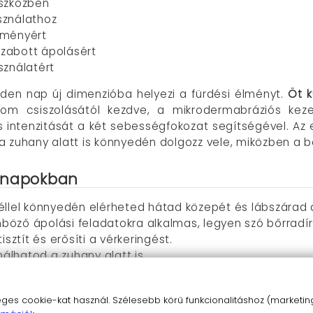
eszközben
asználathoz
tményért
zabott ápolásért
sználatért
den nap új dimenzióba helyezi a fürdési élményt.
Öt k
inom csiszolásától kezdve, a mikrodermabráziós kez
s intenzitását a két sebességfokozat segítségével. A
y a zuhany alatt is könnyedén dolgozz vele, miközben a b
ennapokban
éllel könnyedén elérheted hátad közepét és lábszárad a
lönböző ápolási feladatokra alkalmas, legyen szó bőrradí
isztít és erősíti a vérkeringést.
nálhatod a zuhany alatt is.
em tartozék) biztosítja a folyamatos működést.
érzékenyebb és a kemény bőrfelületekhez is.
s cookie-kat használ. Szélesebb körű funkcionalitáshoz (marketing,
önnyű használatot biztosít.