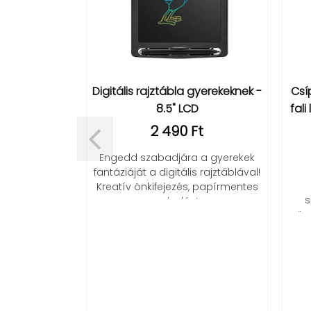
ható 3in1
Digitális rajztábla gyerekeknek -
Csíp
állomás
8.5" LCD
fali
Ft
2 490 Ft
ató 3in1
Engedd szabadjára a gyerekek
etes megoldás
fantáziáját a digitális rajztáblával!
lhallgatókhoz
Kreatív önkifejezés, papírmentes
s
y órákhoz.
rajzolás!
rögz
rdozható,
idő
!