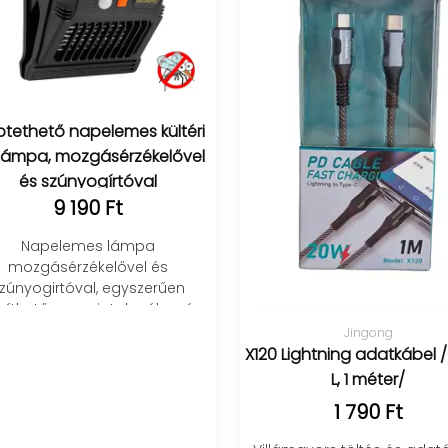
tethető napelemes kültéri
 lámpa, mozgásérzékelővel
és szúnyogírtóval
9 190 Ft
Napelemes lámpa
mozgásérzékelővel és
zúnyogirtóval, egyszerűen
íthető, energiatakarékos és
járásálló megoldás kültérre!
Jingong
X120 Lightning adatkábel /
L, 1 méter/
1 790 Ft