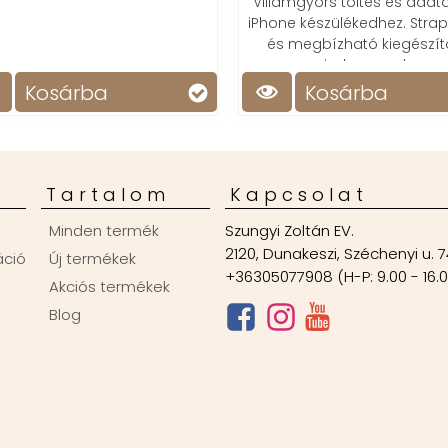
Villámgyors töltés és adatát
iPhone készülékedhez. Strap
és megbízható kiegészít
mindennapokra.
Kosárba
Kosárba
Tartalom
Kapcsolat
Minden termék
Szungyi Zoltán EV.
2120, Dunakeszi, Széchenyi u. 7
áció
Új termékek
+36305077908 (H-P: 9.00 - 16.
Akciós termékek
Blog