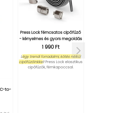
Press Lock fémcsatos cipőfűző
GH8015 LED
- kényelmes és gyors megoldás
é
1 990 Ft
Légy trendi forradalmi, kötés nélkül
Menő, GH8015
cipőfűzőinkkel!
Press Lock elasztikus
hőmérő, ami
cipőfűzők, fémkapoccsal.
é
C-to-