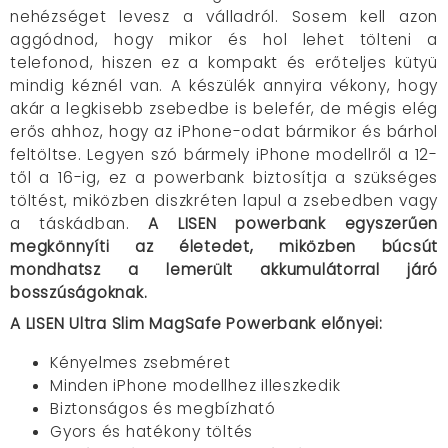
nehézséget levesz a válladról. Sosem kell azon
aggódnod, hogy mikor és hol lehet tölteni a
telefonod, hiszen ez a kompakt és erőteljes kütyü
mindig kéznél van. A készülék annyira vékony, hogy
akár a legkisebb zsebedbe is belefér, de mégis elég
erős ahhoz, hogy az iPhone-odat bármikor és bárhol
feltöltse. Legyen szó bármely iPhone modellről a 12-
től a 16-ig, ez a powerbank biztosítja a szükséges
töltést, miközben diszkréten lapul a zsebedben vagy
a táskádban.
A LISEN powerbank egyszerűen
megkönnyíti az életedet, miközben búcsút
mondhatsz a lemerült akkumulátorral járó
bosszúságoknak.
A LISEN Ultra Slim MagSafe Powerbank előnyei:
Kényelmes zsebméret
Minden iPhone modellhez illeszkedik
Biztonságos és megbízható
Gyors és hatékony töltés