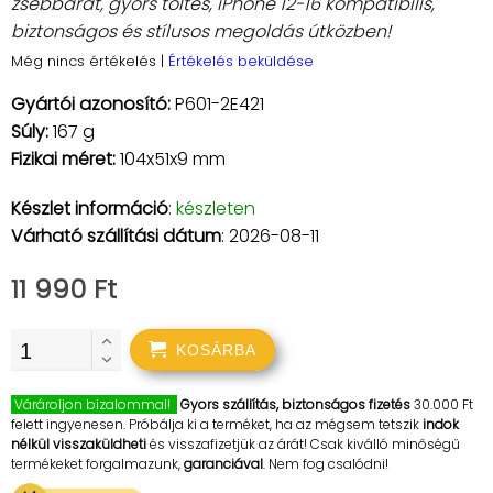
zsebbarát, gyors töltés, iPhone 12-16 kompatibilis,
biztonságos és stílusos megoldás útközben!
Még nincs értékelés
|
Értékelés beküldése
Gyártói azonosító:
P601-2E421
Súly:
167 g
Fizikai méret:
104x51x9 mm
Készlet információ
:
készleten
Várható szállítási dátum
: 2026-08-11
11 990 Ft
KOSÁRBA
Várároljon bizalommal!
Gyors szállítás, biztonságos fizetés
30.000 Ft
felett ingyenesen. Próbálja ki a terméket, ha az mégsem tetszik
indok
nélkül visszaküldheti
és visszafizetjük az árát! Csak kiválló minőségű
termékeket forgalmazunk,
garanciával
. Nem fog csalódni!