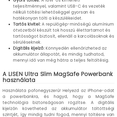
Gyors töltés:
A 18W-os kimeneti
teljesítménnyel, valamint USB-C és vezeték
nélküli töltési lehetőséggel gyorsan és
hatékonyan tölti a készülékeidet.
Tartós kivitel:
A repülőgép-minőségű alumínium
ötvözetből készült tok hosszú élettartamot és
tartósságot biztosít, ellenáll a karcolásoknak és
sérüléseknek.
Digitális kijelző:
Könnyedén ellenőrizheted az
akkumulátor állapotát, és mindig tudhatod,
mennyi idő van még hátra a teljes feltöltésig.
A LISEN Ultra Slim MagSafe Powerbank
használata
Használata pofonegyszerű! Helyezd az iPhone-odat
a powerbankra, és hagyd, hogy a MagSafe
technológia biztonságosan rögzítse. A digitális
kijelzőn követheted az akkumulátor töltöttségi
szintjét, így mindig tudni fogod, mennyi töltésre van