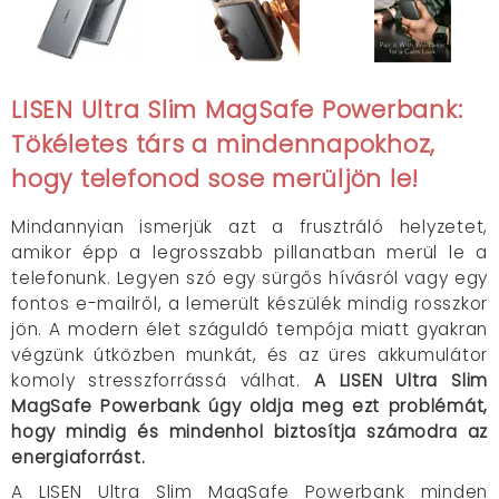
LISEN Ultra Slim MagSafe Powerbank:
Tökéletes társ a mindennapokhoz,
hogy telefonod sose merüljön le!
Mindannyian ismerjük azt a frusztráló helyzetet,
amikor épp a legrosszabb pillanatban merül le a
telefonunk. Legyen szó egy sürgős hívásról vagy egy
fontos e-mailről, a lemerült készülék mindig rosszkor
jön. A modern élet száguldó tempója miatt gyakran
végzünk útközben munkát, és az üres akkumulátor
komoly stresszforrássá válhat.
A LISEN Ultra Slim
MagSafe Powerbank úgy oldja meg ezt problémát,
hogy mindig és mindenhol biztosítja számodra az
energiaforrást.
A LISEN Ultra Slim MagSafe Powerbank minden