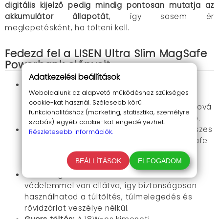
digitális kijelző pedig mindig pontosan mutatja az
akkumulátor állapotát
, így sosem ér
meglepetésként, ha tölteni kell.
Fedezd fel a LISEN Ultra Slim MagSafe
Powerbank előnyeit
Adatkezelési beállítások
Zsebméretű kényelem:
Kompakt és könnyű
Weboldalunk az alapvető működéshez szükséges
kialakítás, ami mindenhová elkísér. Belefér
cookie-kat használ. Szélesebb körű
bármilyen zsebben vagy táskában, így bárhová
funkcionalitáshoz (marketing, statisztika, személyre
magaddal viheted anélkül, hogy nehezítene.
szabás) egyéb cookie-kat engedélyezhet.
Univerzális kompatibilitás:
Támogatja az összes
Részletesebb információk.
iPhone 12-től 16-ig terjedő modellt. A MagSafe
technológia biztosítja, hogy a csatlakozás
BEÁLLÍTÁSOK
ELFOGADOM
mindig gyors és egyszerű legyen.
Biztonságos használat:
Többszörös
védelemmel van ellátva, így biztonságosan
használhatod a túltöltés, túlmelegedés és
rövidzárlat veszélye nélkül.