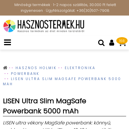
Minőségi termékek · 1-2 napos szállítás, 30.000 Ft felett
ingyenesen · Ügyfélszolgálat: +36(30)507-7908
168
HASZNOS HOLMIK
ELEKTRONIKA
POWERBANK
LISEN ULTRA SLIM MAGSAFE POWERBANK 5000
MAH
LISEN Ultra Slim MagSafe
Powerbank 5000 mAh
LISEN ultra vékony MagSafe powerbank: könnyű,