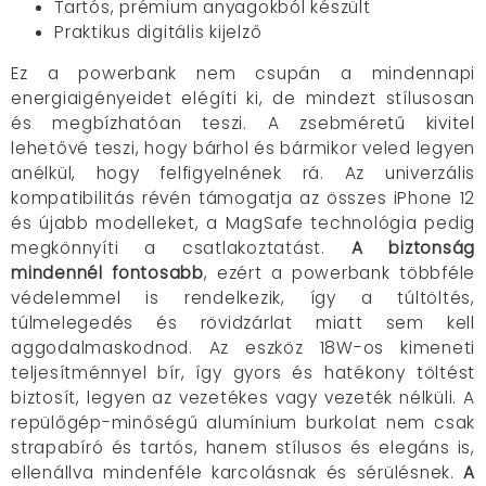
Tartós, prémium anyagokból készült
Praktikus digitális kijelző
Ez a powerbank nem csupán a mindennapi
energiaigényeidet elégíti ki, de mindezt stílusosan
és megbízhatóan teszi. A zsebméretű kivitel
lehetővé teszi, hogy bárhol és bármikor veled legyen
anélkül, hogy felfigyelnének rá. Az univerzális
kompatibilitás révén támogatja az összes iPhone 12
és újabb modelleket, a MagSafe technológia pedig
megkönnyíti a csatlakoztatást.
A biztonság
mindennél fontosabb
, ezért a powerbank többféle
védelemmel is rendelkezik, így a túltöltés,
túlmelegedés és rövidzárlat miatt sem kell
aggodalmaskodnod. Az eszköz 18W-os kimeneti
teljesítménnyel bír, így gyors és hatékony töltést
biztosít, legyen az vezetékes vagy vezeték nélküli. A
repülőgép-minőségű alumínium burkolat nem csak
strapabíró és tartós, hanem stílusos és elegáns is,
ellenállva mindenféle karcolásnak és sérülésnek.
A