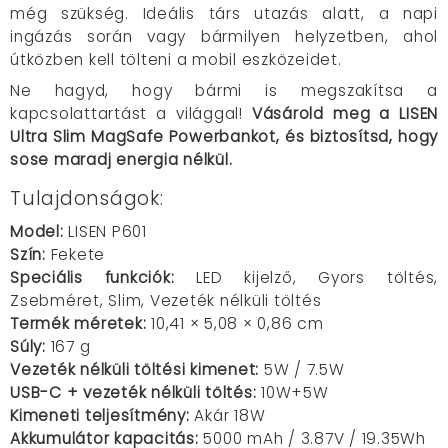
még szükség. Ideális társ utazás alatt, a napi
ingázás során vagy bármilyen helyzetben, ahol
útközben kell tölteni a mobil eszközeidet.
Ne hagyd, hogy bármi is megszakítsa a
kapcsolattartást a világgal!
Vásárold meg a LISEN
Ultra Slim MagSafe Powerbankot, és biztosítsd, hogy
sose maradj energia nélkül.
Tulajdonságok:
Model:
LISEN P601
Szín:
Fekete
Speciális funkciók:
LED kijelző, Gyors töltés,
Zsebméret, Slim, Vezeték nélküli töltés
Termék méretek:
10,41 × 5,08 × 0,86 cm
Súly:
167 g
Vezeték nélküli töltési kimenet:
5W / 7.5W
USB-C + vezeték nélküli töltés:
10W+5W
Kimeneti teljesítmény:
Akár 18W
Akkumulátor kapacitás:
5000 mAh / 3.87V / 19.35Wh