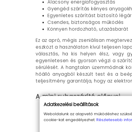
Alacsony energiafogyasztás
Gyengéd szárítás kényes anyagok
Egyenletes szárítást biztosító lég
Csendes, biztonságos működés
Könnyen hordozható, utazásbarát
Ez az apró, mégis zseniálisan megterveze
eszközt a használaton kívül teljesen lap
választás, ha kis helyen élsz, vagy g
egyenletesen és gyorsan végzi a szárítá
sérülését. A hangtalan üzemmódnak kösz
hőálló anyagból készült test és a beé
teljesítmény garantálja, hogy az elektr
A mini ruhaszárító előnyei
Adatkezelési beállítások
Összecsukható design
: A hordozha
Weboldalunk az alapvető működéshez szüksége
egy szállodai szoba. Utazáshoz is id
cookie-kat engedélyezhet.
Részletesebb info
Alacsony energiaigény
: Mindössze 
használatától.