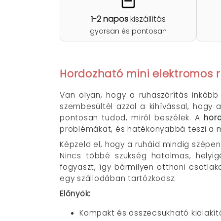
1-2 napos
kiszállítás
gyorsan és pontosan
Hordozható mini elektromos r
Van olyan, hogy a ruhaszárítás inkáb
szembesültél azzal a kihívással, hogy
pontosan tudod, miről beszélek. A
hor
problémákat, és hatékonyabbá teszi a 
Képzeld el, hogy a ruháid mindig szépen
Nincs többé szükség hatalmas, helyig
fogyaszt, így bármilyen otthoni csatla
egy szállodában tartózkodsz.
Előnyök:
Kompakt és összecsukható kialakít