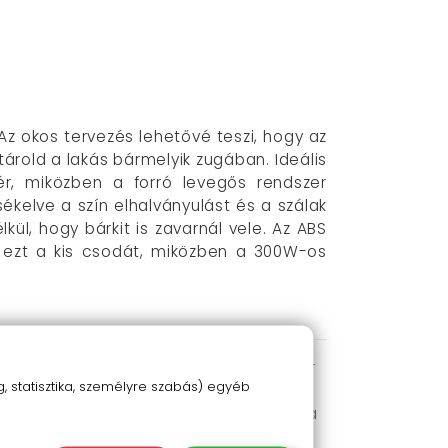
 Az okos tervezés lehetővé teszi, hogy az
tárold a lakás bármelyik zugában. Ideális
fér, miközben a forró levegős rendszer
ékelve a szín elhalványulást és a szálak
l, hogy bárkit is zavarnál vele. Az ABS
á ezt a kis csodát, miközben a 300W-os
az kis lakás, kollégiumi szoba vagy akár
 statisztika, személyre szabás) egyéb
z elektromos számláid nem szenvednek a