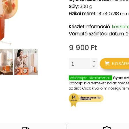
Súly:
300 g
Fizikai méret:
141x40x218 mm
Készlet információ
:
készlet
Várható szállítási dátum
: 
9 900 Ft
KOSÁR
Várároljon bizalommal!
Gyors szá
Próbálja ki a terméket, ha az mégs
az árát! Csak kiválló minőségű te