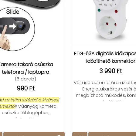
ETG-63A digitális időkapcsoló
időzíthető konnektor
era takaró csúszka
3 990 Ft
lefonra / laptopra
(5 darab)
Váltasd automatára az otthono
990 Ft
Energiatakarékos vezérlés,
megbízható működés, könnye
 intim szférád a kíváncsi
programozható időkapcsoló.
ktől!
Műanyag kamera
úszka táblagéphez,
notebookhoz.