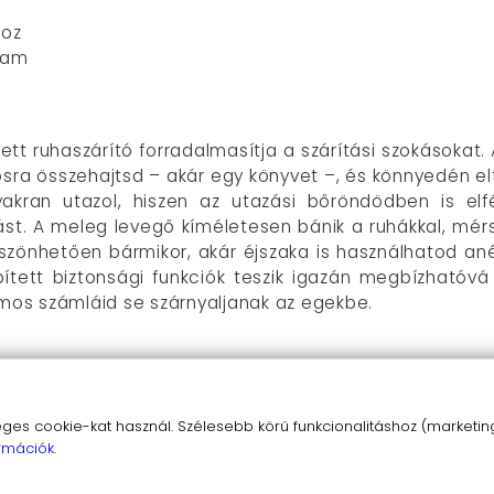
hoz
áram
tt ruhaszárító forradalmasítja a szárítási szokásokat.
osra összehajtsd – akár egy könyvet –, és könnyedén el
yakran utazol, hiszen az utazási bőröndödben is el
st. A meleg levegő kíméletesen bánik a ruhákkal, mérs
önhetően bármikor, akár éjszaka is használhatod anélkü
pített biztonsági funkciók teszik igazán megbízhatóv
omos számláid se szárnyaljanak az egekbe.
tóan tervezett ruhaszárító könnyen elfér bárhol, legyen 
s cookie-kat használ. Szélesebb körű funkcionalitáshoz (marketing,
eális, mivel minimális helyet foglal.
rmációk.
300W teljesítménnyel működik, ami azt jelenti, hogy a