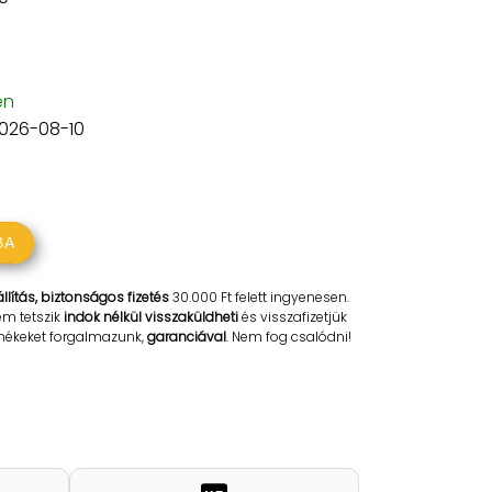
en
2026-08-10
BA
llítás, biztonságos fizetés
30.000 Ft felett ingyenesen.
em tetszik
indok nélkül visszaküldheti
és visszafizetjük
rmékeket forgalmazunk,
garanciával
. Nem fog csalódni!