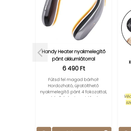
gyújtó
Handy Heater nyakmelegítő
pánt akkumlátorral
Kam
6 490 Ft
te
jtó gyors
r! Legyél
Fűtsd fel magad bárhol!
etben!
Hordozható, újratölthető
nyakmelegítő pánt 4 fokozattal,
Védd az
akár 6 órás üzemidővel.
szeme
Kényelmes, hatékony és praktikus.
cs