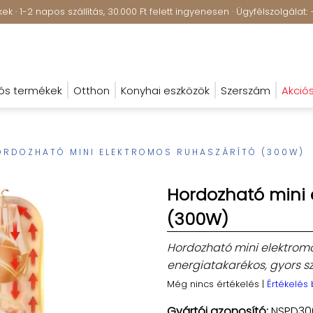
k · 1-2 napos szállítás, 30.000 Ft felett ingyenesen · Ügyfélszolgála
ós termékek
Otthon
Konyhai eszközök
Szerszám
Akció
ORDOZHATÓ MINI ELEKTROMOS RUHASZÁRÍTÓ (300W)
Hordozható mini 
(300W)
Hordozható mini elektromo
energiatakarékos, gyors sz
Még nincs értékelés
|
Értékelés
Gyártói azonosító:
NSPD30