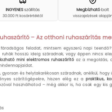
INGYENES
szállítás
Megbízható
bolt
30.000 Ft kosárértéktől
visszajelzések alapjá
uhaszárító – Az otthoni ruhaszárítás m
b fáradságos feladat, mintsem egyszerű napi teendő?
 a ruhák hosszú ideig száradnak, vagy éppen nincs el
dozható mini elektromos ruhaszárító
az a megoldás, a
mindennapjaidat.
, gyorsan és helytakarékosan száradnak, anélkül, hogy
ényes szárítógépekre, hiszen elég ez a
praktikus, 
kozóval használhatod – még akkor is, ha csak egy kis
ás