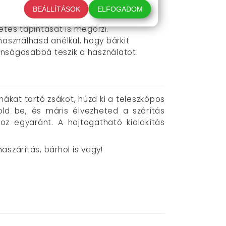
aruha, fehérnemű vagy harisnya. Megőrzi
BEÁLLÍTÁSOK
ELFOGADOM
etes tapintását is megőrzi.
s használhasd anélkül, hogy bárkit
onságosabbá teszik a használatot.
hákat tartó zsákot, húzd ki a teleszkópos
old be, és máris élvezheted a szárítás
oz egyaránt. A hajtogatható kialakítás
aszárítás, bárhol is vagy!