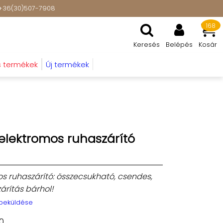
t: +36(30)507-7908
168
Keresés
Belépés
Kosár
s termékek
Új termékek
elektromos ruhaszárító
s ruhaszárító: összecsukható, csendes,
árítás bárhol!
 beküldése
0