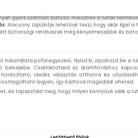
gős rendszer védi a kényes textíliákat – legyen az bab
ét.
nyan gyors szárítást biztosít, miközben a ruhák termész
és
: Alacsony zajszintje lehetővé teszi, hogy akár éjjel i
tett biztonsági rendszerek még kényelmesebbé és bizt
 használata pofonegyszerű. Nyisd ki, zipzározd be a ru
tó belsejébe. Csatlakoztasd az áramforráshoz, kapcs
ordozható, ideális választás otthonra és utazásokh
 csomagolható legyen, így bárhová magaddal viheted.
et, és tapasztald meg, hogy milyen könnyűvé válik a ruh
Letölthető fájlok