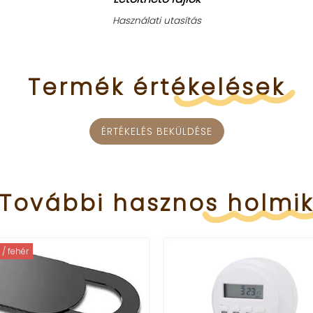
Használati utasítás
Termék
értékelések
ÉRTÉKELÉS BEKÜLDÉSE
További
hasznos
holmi
ehér