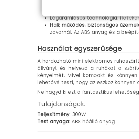
Kíméletes bánásmód
: A puha leve
a ruhák színét és anyagának épség
Légáramlásos technológia
: Hatéko
Halk működés, biztonságos üzemel
zavarnál. Az ABS anyag és a beépí
Használat egyszerűsége
A hordozható mini elektromos ruhaszárító
állványt és helyezd a ruhákat a szárí
kényelmét. Mivel kompakt és könnyen h
lehetővé teszi, hogy az eszköz könnyen
Ne hagyd ki ezt a fantasztikus lehetőség
Tulajdonságok:
Teljesítmény
: 300W
Test anyaga
: ABS hőálló anyag