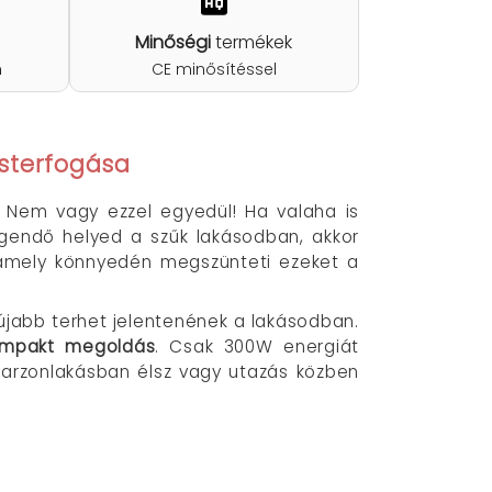
Minőségi
termékek
n
CE minősítéssel
esterfogása
 Nem vagy ezzel egyedül! Ha valaha is
egendő helyed a szűk lakásodban, akkor
mely könnyedén megszünteti ezeket a
 újabb terhet jelentenének a lakásodban.
kompakt megoldás
. Csak 300W energiát
 garzonlakásban élsz vagy utazás közben