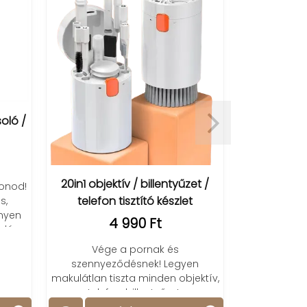
 /
GH8021 digitá
távirá
10 
20in1 objektív / billentyűzet /
d!
Hatalmas, jól 
telefon tisztító készlet
ébresztő, hőm
n
kijelzés, vissza
4 990 Ft
fun
Vége a pornak és
szennyeződésnek! Legyen
makulátlan tiszta minden objektív,
telefon, billentyűzet.