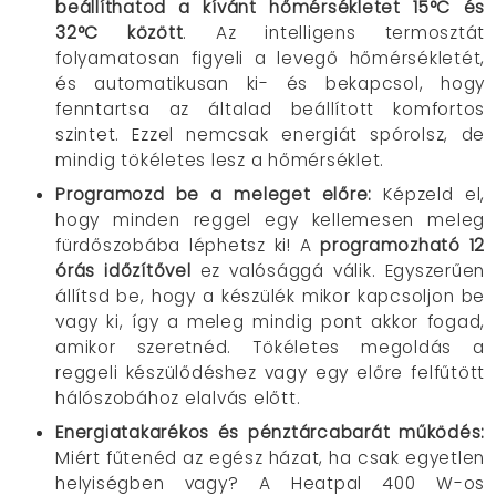
beállíthatod a kívánt hőmérsékletet 15°C és
32°C között
. Az intelligens termosztát
folyamatosan figyeli a levegő hőmérsékletét,
és automatikusan ki- és bekapcsol, hogy
fenntartsa az általad beállított komfortos
szintet. Ezzel nemcsak energiát spórolsz, de
mindig tökéletes lesz a hőmérséklet.
Programozd be a meleget előre
:
Képzeld el,
hogy minden reggel egy kellemesen meleg
fürdőszobába léphetsz ki! A
programozható 12
órás időzítővel
ez valósággá válik. Egyszerűen
állítsd be, hogy a készülék mikor kapcsoljon be
vagy ki, így a meleg mindig pont akkor fogad,
amikor szeretnéd. Tökéletes megoldás a
reggeli készülődéshez vagy egy előre felfűtött
hálószobához elalvás előtt.
Energiatakarékos és pénztárcabarát működés
:
Miért fűtenéd az egész házat, ha csak egyetlen
helyiségben vagy? A Heatpal 400 W-os