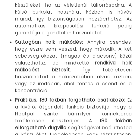
készüléket, ha az véletlenül túlforrósodna. A
külső burkolat használat közben is hűvös
marad, így biztonságosan hozzáérhetsz. Az
automatikus kikapcsolási funkció pedig
garantálja a gondtalan használatot.
Suttogóan halk működés
:
Annyira csendes,
hogy észre sem veszed, hogy működik. A két
sebességfokozat (magas és alacsony) közül
választhatsz, de mindkettő
rendkívül halk
működést biztosít
. Így tökéletesen
használhatod a hálószobában alvás közben,
vagy az irodában, ahol fontos a csend és a
koncentráció.
Praktikus, 180 fokban forgatható csatlakozó:
Ez
a kiváló, átgondolt funkció biztosítja, hogy a
Heatpal szinte bármilyen konnektorba
tökéletesen illeszkedjen. A
180 fokban
elforgatható dugvilla
segítségével beállíthatod
a készüléket függőlegesen vagy vízszintesen,