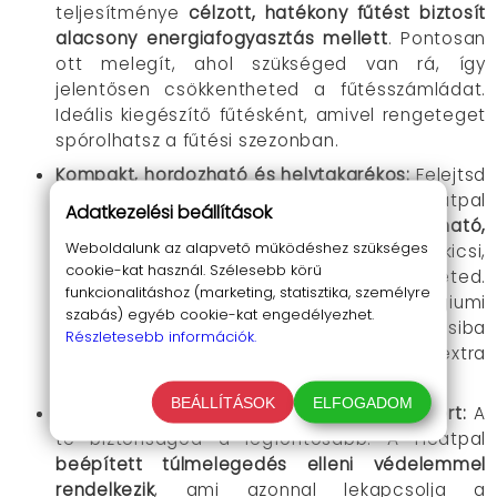
teljesítménye
célzott, hatékony fűtést biztosít
alacsony energiafogyasztás mellett
. Pontosan
ott melegít, ahol szükséged van rá, így
jelentősen csökkentheted a fűtésszámládat.
Ideális kiegészítő fűtésként, amivel rengeteget
spórolhatsz a fűtési szezonban.
Kompakt, hordozható és helytakarékos
:
Felejtsd
el a nagy, nehézkes fűtőtesteket! A Heatpal
Adatkezelési beállítások
közvetlenül a konnektorba csatlakoztatható,
Weboldalunk az alapvető működéshez szükséges
nincsenek útban lévő kábelek
, és olyan kicsi,
cookie-kat használ. Szélesebb körű
hogy akár a táskádban is magaddal viheted.
funkcionalitáshoz (marketing, statisztika, személyre
Tökéletes választás irodába, kollégiumi
szabás) egyéb cookie-kat engedélyezhet.
szobába, műhelybe, garázsba, lakókocsiba
Részletesebb információk.
vagy bármilyen kisebb helyiségbe, ahol extra
melegre van szükség.
BEÁLLÍTÁSOK
ELFOGADOM
Maximális biztonság a nyugodt használatért
:
A
te biztonságod a legfontosabb. A Heatpal
beépített túlmelegedés elleni védelemmel
rendelkezik
, ami azonnal lekapcsolja a