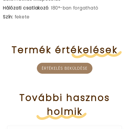
Hálózati csatlakozó
: 180°-ban forgatható
Szín:
fekete
Termék
értékelések
ÉRTÉKELÉS BEKÜLDÉSE
További
hasznos
holmik