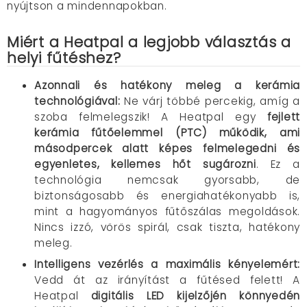
nyújtson a mindennapokban.
Miért a Heatpal a legjobb választás a
helyi fűtéshez?
Azonnali és hatékony meleg a kerámia
technológiával
:
Ne várj többé percekig, amíg a
szoba felmelegszik! A Heatpal egy
fejlett
kerámia fűtőelemmel (PTC) működik, ami
másodpercek alatt képes felmelegedni és
egyenletes, kellemes hőt sugározni
. Ez a
technológia nemcsak gyorsabb, de
biztonságosabb és energiahatékonyabb is,
mint a hagyományos fűtőszálas megoldások.
Nincs izzó, vörös spirál, csak tiszta, hatékony
meleg.
Intelligens vezérlés a maximális kényelemért
:
Vedd át az irányítást a fűtésed felett! A
Heatpal
digitális LED kijelzőjén könnyedén