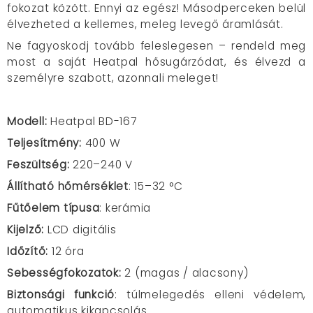
fokozat között. Ennyi az egész! Másodperceken belül
élvezheted a kellemes, meleg levegő áramlását.
Ne fagyoskodj tovább feleslegesen – rendeld meg
most a saját Heatpal hősugárzódat, és élvezd a
személyre szabott, azonnali meleget!
Modell:
Heatpal BD-167
Teljesítmény:
400 W
Feszültség:
220–240 V
Állítható hőmérséklet
: 15–32 °C
Fűtőelem típusa
: kerámia
Kijelző:
LCD digitális
Időzítő:
12 óra
Sebességfokozatok:
2 (magas / alacsony)
Biztonsági funkció
: túlmelegedés elleni védelem,
automatikus kikapcsolás