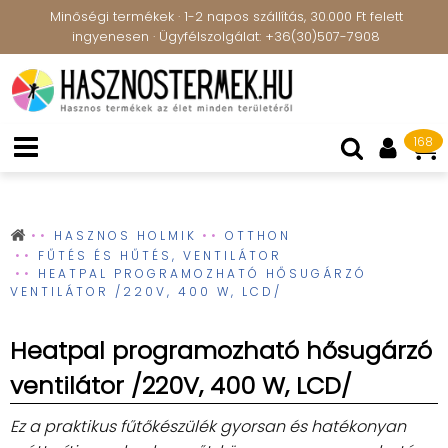
Minőségi termékek · 1-2 napos szállítás, 30.000 Ft felett
ingyenesen · Ügyfélszolgálat: +36(30)507-7908
168
HASZNOS HOLMIK
OTTHON
FŰTÉS ÉS HŰTÉS, VENTILÁTOR
HEATPAL PROGRAMOZHATÓ HŐSUGÁRZÓ
VENTILÁTOR /220V, 400 W, LCD/
Heatpal programozható hősugárzó
ventilátor /220V, 400 W, LCD/
Ez a praktikus fűtőkészülék gyorsan és hatékonyan