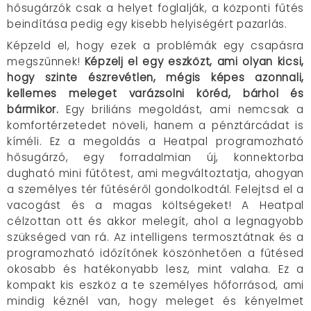
hősugárzók csak a helyet foglalják, a központi fűtés
beindítása pedig egy kisebb helyiségért pazarlás.
Képzeld el, hogy ezek a problémák egy csapásra
megszűnnek!
Képzelj el egy eszközt, ami olyan kicsi,
hogy szinte észrevétlen, mégis képes azonnali,
kellemes meleget varázsolni köréd, bárhol és
bármikor.
Egy briliáns megoldást, ami nemcsak a
komfortérzetedet növeli, hanem a pénztárcádat is
kíméli. Ez a megoldás a Heatpal programozható
hősugárzó, egy forradalmian új, konnektorba
dugható mini fűtőtest, ami megváltoztatja, ahogyan
a személyes tér fűtéséről gondolkodtál. Felejtsd el a
vacogást és a magas költségeket! A Heatpal
célzottan ott és akkor melegít, ahol a legnagyobb
szükséged van rá. Az intelligens termosztátnak és a
programozható időzítőnek köszönhetően a fűtésed
okosabb és hatékonyabb lesz, mint valaha. Ez a
kompakt kis eszköz a te személyes hőforrásod, ami
mindig kéznél van, hogy meleget és kényelmet