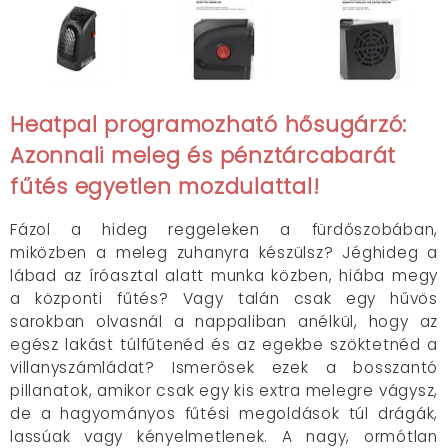
Heatpal programozható hősugárzó:
Azonnali meleg és pénztárcabarát
fűtés egyetlen mozdulattal!
Fázol a hideg reggeleken a fürdőszobában,
miközben a meleg zuhanyra készülsz? Jéghideg a
lábad az íróasztal alatt munka közben, hiába megy
a központi fűtés? Vagy talán csak egy hűvös
sarokban olvasnál a nappaliban anélkül, hogy az
egész lakást túlfűtenéd és az egekbe szöktetnéd a
villanyszámládat? Ismerősek ezek a bosszantó
pillanatok, amikor csak egy kis extra melegre vágysz,
de a hagyományos fűtési megoldások túl drágák,
lassúak vagy kényelmetlenek. A nagy, ormótlan