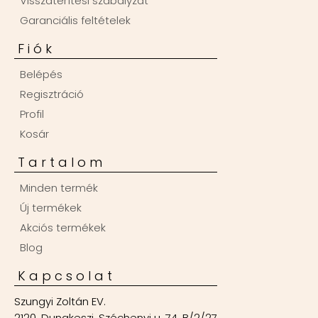
Visszatérítési szabályzat
Garanciális feltételek
Fiók
Belépés
Regisztráció
Profil
Kosár
Tartalom
Minden termék
Új termékek
Akciós termékek
Blog
Kapcsolat
Szungyi Zoltán EV.
2120, Dunakeszi, Széchenyi u. 74. B/2/27