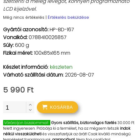
szétteríti a meleg levegőt, könnyen programozható
LCD kijelzővel.
Még nincs értékelés
|
Értékelés beküldése
Gyártói azonosító:
HP-BD-167
Vonalkód:
0788410026857
Súly:
600 g
Fizikai méret:
100x85x165 mm
Készlet információ
:
készleten
Várható szállítási dátum
: 2026-08-07
5 990 Ft
KOSÁRBA
Várároljon bizalommal!
Gyors szállítás, biztonságos fizetés
30.000 Ft
felett ingyenesen. Próbálja ki a terméket, ha az mégsem tetszik
indok
nélkül visszaküldheti
és visszafizetjük az árát! Csak kiválló minőségű
termékeket forgalmazunk,
garanciával
. Nem fog csalódni!