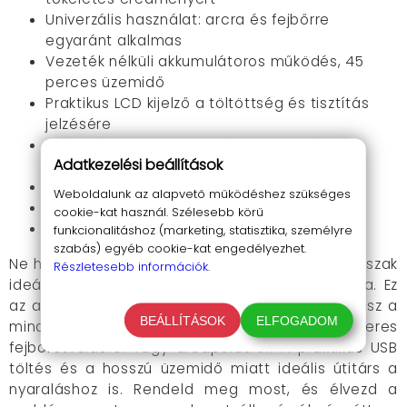
Univerzális használat: arcra és fejbőrre
egyaránt alkalmas
Vezeték nélküli akkumulátoros működés, 45
perces üzemidő
Praktikus LCD kijelző a töltöttség és tisztítás
jelzésére
Száraz és nedves használatra egyaránt
Adatkezelési beállítások
alkalmas
USB töltési lehetőség
Weboldalunk az alapvető működéshez szükséges
Egyszerű tisztíthatóság
cookie-kat használ. Szélesebb körű
Kompakt kialakítás, könnyű használat
funkcionalitáshoz (marketing, statisztika, személyre
szabás) egyéb cookie-kat engedélyezhet.
Ne hagyd ki ezt a kivételes ajánlatot! A nyári időszak
Részletesebb információk.
ideális a kopaszra borotvált stílus kipróbálására. Ez
az akkumulátoros férfi borotva tökéletes társ lesz a
BEÁLLÍTÁSOK
ELFOGADOM
mindennapokban, legyen szó akár rendszeres
fejborotválásról vagy arcápolásról. A praktikus USB
töltés és a hosszú üzemidő miatt ideális útitárs a
nyaraláshoz is. Rendeld meg most, és élvezd a