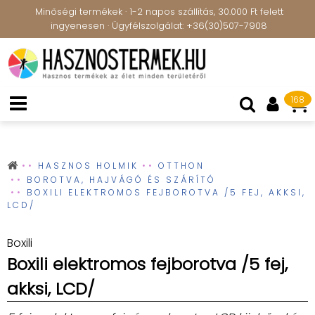
Minőségi termékek · 1-2 napos szállítás, 30.000 Ft felett
ingyenesen · Ügyfélszolgálat: +36(30)507-7908
168
HASZNOS HOLMIK
OTTHON
BOROTVA, HAJVÁGÓ ÉS SZÁRÍTÓ
BOXILI ELEKTROMOS FEJBOROTVA /5 FEJ, AKKSI,
LCD/
Boxili
Boxili elektromos fejborotva /5 fej,
akksi, LCD/