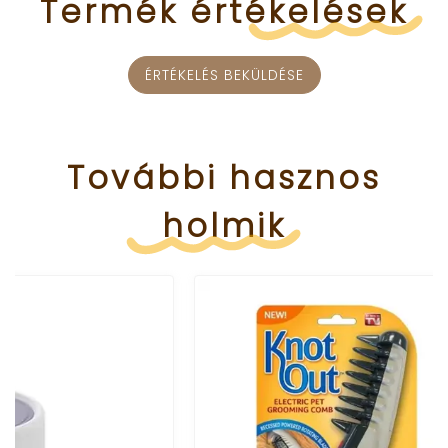
Termék
értékelések
ÉRTÉKELÉS BEKÜLDÉSE
További
hasznos
holmik