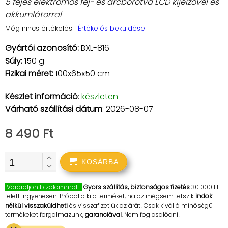
5 fejes elektromos fej- és arcborotva LCD kijelzővel és
akkumlátorral
Még nincs értékelés
|
Értékelés beküldése
Gyártói azonosító:
BXL-816
Súly:
150 g
Fizikai méret:
100x65x50 cm
Készlet információ
:
készleten
Várható szállítási dátum
: 2026-08-07
8 490 Ft
KOSÁRBA
Várároljon bizalommal!
Gyors szállítás, biztonságos fizetés
30.000 Ft
felett ingyenesen. Próbálja ki a terméket, ha az mégsem tetszik
indok
nélkül visszaküldheti
és visszafizetjük az árát! Csak kiválló minőségű
termékeket forgalmazunk,
garanciával
. Nem fog csalódni!