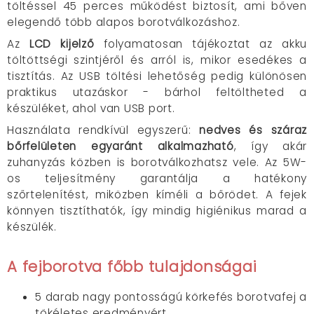
töltéssel 45 perces működést biztosít, ami bőven
elegendő több alapos borotválkozáshoz.
Az
LCD kijelző
folyamatosan tájékoztat az akku
töltöttségi szintjéről és arról is, mikor esedékes a
tisztítás. Az USB töltési lehetőség pedig különösen
praktikus utazáskor - bárhol feltöltheted a
készüléket, ahol van USB port.
Használata rendkívül egyszerű:
nedves és száraz
bőrfelületen egyaránt alkalmazható
, így akár
zuhanyzás közben is borotválkozhatsz vele. Az 5W-
os teljesítmény garantálja a hatékony
szőrtelenítést, miközben kíméli a bőrödet. A fejek
könnyen tisztíthatók, így mindig higiénikus marad a
készülék.
A fejborotva főbb tulajdonságai
5 darab nagy pontosságú körkefés borotvafej a
tökéletes eredményért