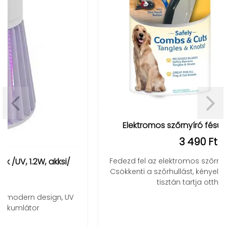
Elektromos szőrnyíró fésű kisállatokhoz
3 490 Ft
Fedezd fel az elektromos szőrnyíró fésű varázsát!
Csökkenti a szőrhullást, kényelmes, masszíroz, és
tisztán tartja otthonod.