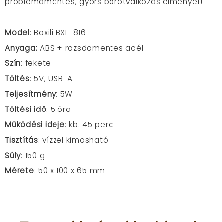
problémamentes, gyors borotválkozás élményét!
Model
: Boxili BXL-816
Anyaga:
ABS + rozsdamentes acél
Szín
: fekete
Töltés
: 5V, USB-A
Teljesítmény
: 5W
Töltési idő
: 5 óra
Működési ideje
: kb. 45 perc
Tisztítás
: vízzel kimosható
Súly
: 150 g
Mérete
: 50 x 100 x 65 mm