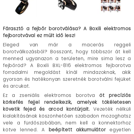
Fárasztó a fejbőr borotválása? A Boxili elektromos
fejborotvával ez múlt idő lesz!
Eleged van már a macerás reggeli
borotválkozásból? Bosszant, hogy többször át kell
menned ugyanazon a területen, mire sima lesz a
fejbőröd? A Boxili BXL-816 elektromos fejborotva
forradalmi megoldást kínál mindazoknak, akik
gyorsan és hatékonyan szeretnék borotválni fejüket
és arcukat.
Ez a zseniális elektromos borotva
öt precíziós
körkefés fejjel rendelkezik, amelyek tökéletesen
követik fejed és arcod kontúrjait.
Vezeték nélküli
kialakításának köszönhetően szabadon mozoghatsz
vele a fürdőszobában, nem kell a konnektorhoz
kötve lenned. A
beépített akkumulátor
egyetlen