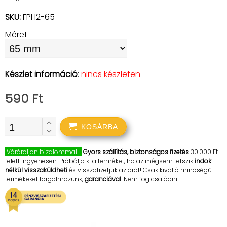
SKU:
FPH2-65
Méret
Készlet információ
:
nincs készleten
590 Ft
KOSÁRBA
Várároljon bizalommal!
Gyors szállítás, biztonságos fizetés
30.000 Ft
felett ingyenesen. Próbálja ki a terméket, ha az mégsem tetszik
indok
nélkül visszaküldheti
és visszafizetjük az árát! Csak kiválló minőségű
termékeket forgalmazunk,
garanciával
. Nem fog csalódni!