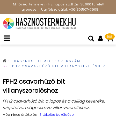
Minőségi termékek · 1-2 napos szállítás, 30.000 Ft felett
ingyenesen · Ügyfélszolgálat: +36(30)507-7908
168
HASZNOS HOLMIK
SZERSZÁM
FPH2 CSAVARHÚZÓ BIT VILLANYSZERELÉSHEZ
FPH2 csavarhúzó bit
villanyszereléshez
FPH2 csavarhúzó bit, a lapos és a csillag keveréke,
szigetelve, mágnesezve villanyszereléshez.
Még nincs értékelés
|
Értékelés beküldése