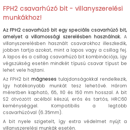
FPH2 csavarhúzó bit - villanyszerelési
munkákhoz!
Az FPH2 csavarhúzó bit egy speciális csavarhúzó bit,
amelyet a villamossági szerelésben használnak.
A
villanyszerelésben használt csavarokhoz illeszkedik,
jobban tartja azokat, mint a lapos vagy a csillag fej.
A lapos és a csillag csavarhúzó bit kombinációja, így
végszükség esetén mindkét típusú csavar típust be
lehet vele hajtani.
Az FPH2 bit
mágneses
tulajdonságokkal rendelkezik,
így hatékonyabb munkát tesz lehetővé. Három
méretben kapható, 65, 110 és 150 mm hosszal. A bit
S2 ötvözött acélból készül, erős és tartós,
HRC60
keménységgel
. Kompatibilis a legtöbb
csavarhúzóval (6.35mm).
A bit nyele szigetelt, így extra védelmet nyújt a
villanyszerelési munkák esetén.