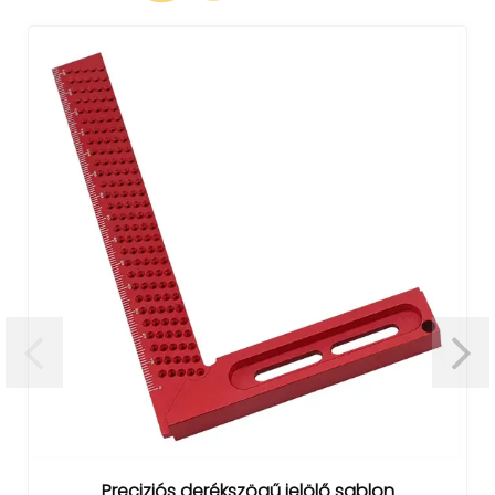
Preciziós derékszögű jelölő sablon