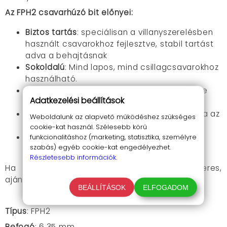
Az FPH2 csavarhúzó bit előnyei:
Biztos tartás
: speciálisan a villanyszerelésben
használt csavarokhoz fejlesztve, stabil tartást
adva a behajtásnak
Sokoldalú
: Mind lapos, mind csillagcsavarokhoz
használható.
Hatékony
: Gyorsan és egyszerűen lehet vele
Adatkezelési beállítások
csavarokat behajtani és kicsavarni.
Biztonságos
: A szigetelt bit megakadályozza az
Weboldalunk az alapvető működéshez szükséges
áramütést.
cookie-kat használ. Szélesebb körű
Mágneses
: az erős tartás érdekében
funkcionalitáshoz (marketing, statisztika, személyre
szabás) egyéb cookie-kat engedélyezhet.
mágnesezett a bit fej.
Részletesebb információk.
Ha csúszásgátló funkcióval ellátott bitet keres,
ajánljuk a figyelmébe a
Greener PH2 bitet
is.
BEÁLLÍTÁSOK
ELFOGADOM
Típus
: FPH2
Befogó
: 6.35 mm