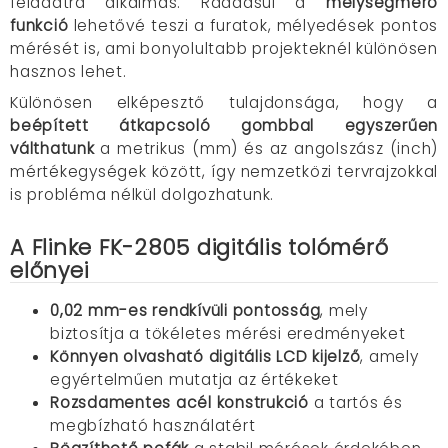
feladatra alkalmas. Ráadásul a
mélységmérő
funkció
lehetővé teszi a furatok, mélyedések pontos
mérését is, ami bonyolultabb projekteknél különösen
hasznos lehet.
Különösen elképesztő tulajdonsága, hogy a
beépített átkapcsoló gombbal egyszerűen
válthatunk
a metrikus (mm) és az angolszász (inch)
mértékegységek között, így nemzetközi tervrajzokkal
is probléma nélkül dolgozhatunk.
A Flinke FK-2805 digitális tolómérő
előnyei
0,02 mm-es rendkívüli pontosság
, mely
biztosítja a tökéletes mérési eredményeket
Könnyen olvasható digitális LCD kijelző
, amely
egyértelműen mutatja az értékeket
Rozsdamentes acél konstrukció
a tartós és
megbízható használatért