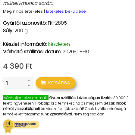
műhelymunka során.
Még nincs értékelés
|
Értékelés beküldése
Gyártói azonosító:
FK-2805
Súly:
200 g
Készlet információ
:
készleten
Várható szállítási dátum
: 2026-08-10
4 390 Ft
KOSÁRBA
Várároljon bizalommal!
Gyors szállítás, biztonságos fizetés
30.000 Ft
felett ingyenesen. Próbálja ki a terméket, ha az mégsem tetszik
indok
nélkül visszaküldheti
és visszafizetjük az árát! Csak kiválló minőségű
termékeket forgalmazunk,
garanciával
. Nem fog csalódni!