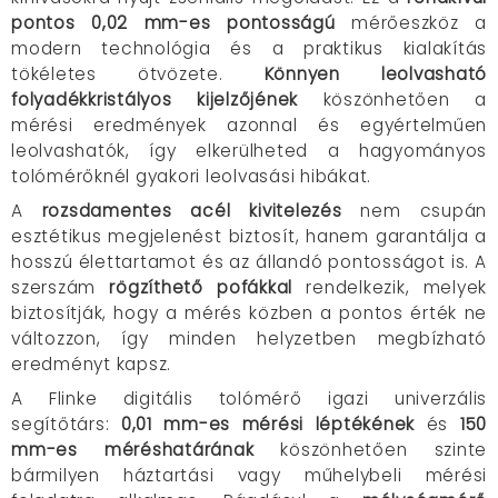
pontos 0,02 mm-es pontosságú
mérőeszköz a
modern technológia és a praktikus kialakítás
tökéletes ötvözete.
Könnyen leolvasható
folyadékkristályos kijelzőjének
köszönhetően a
mérési eredmények azonnal és egyértelműen
leolvashatók, így elkerülheted a hagyományos
tolómérőknél gyakori leolvasási hibákat.
A
rozsdamentes acél kivitelezés
nem csupán
esztétikus megjelenést biztosít, hanem garantálja a
hosszú élettartamot és az állandó pontosságot is. A
szerszám
rögzíthető pofákkal
rendelkezik, melyek
biztosítják, hogy a mérés közben a pontos érték ne
változzon, így minden helyzetben megbízható
eredményt kapsz.
A Flinke digitális tolómérő igazi univerzális
segítőtárs:
0,01 mm-es mérési léptékének
és
150
mm-es méréshatárának
köszönhetően szinte
bármilyen háztartási vagy műhelybeli mérési