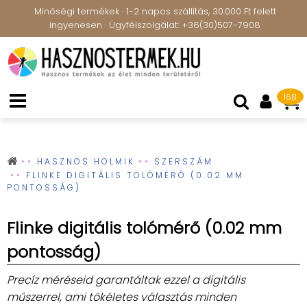
Minőségi termékek · 1-2 napos szállítás, 30.000 Ft felett
ingyenesen · Ügyfélszolgálat: +36(30)507-7908
168
HASZNOS HOLMIK
SZERSZÁM
FLINKE DIGITÁLIS TOLÓMÉRŐ (0.02 MM
PONTOSSÁG)
Flinke digitális tolómérő (0.02 mm
pontosság)
Precíz méréseid garantáltak ezzel a digitális
műszerrel, ami tökéletes választás minden