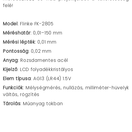
felé!
Model
: Flinke FK-2805
Méréshatár
: 0,01–150 mm
Mérési lépték
: 0,01 mm
Pontosság
: 0,02 mm
Anyag
: Rozsdamentes acél
Kijelző
: LCD folyadékkristályos
Elem típusa
: AG13 (LR44) 1.5V
Funkciók
: Mélységmérés, nullázás, milliméter-hüvelyk
váltás, rögzítés
Tárolás
: Műanyag tokban