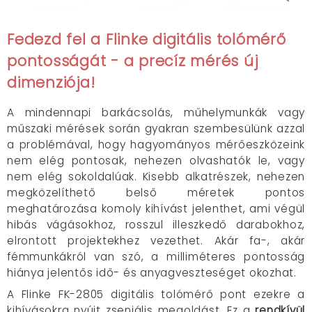
Fedezd fel a Flinke digitális tolómérő
pontosságát - a precíz mérés új
dimenziója!
A mindennapi barkácsolás, műhelymunkák vagy
műszaki mérések során gyakran szembesülünk azzal
a problémával, hogy hagyományos mérőeszközeink
nem elég pontosak, nehezen olvashatók le, vagy
nem elég sokoldalúak. Kisebb alkatrészek, nehezen
megközelíthető belső méretek pontos
meghatározása komoly kihívást jelenthet, ami végül
hibás vágásokhoz, rosszul illeszkedő darabokhoz,
elrontott projektekhez vezethet. Akár fa-, akár
fémmunkákról van szó, a milliméteres pontosság
hiánya jelentős idő- és anyagveszteséget okozhat.
A Flinke FK-2805 digitális tolómérő pont ezekre a
kihívásokra nyújt zseniális megoldást. Ez a
rendkívül