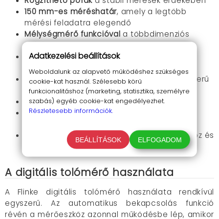
Rögzíthető pofák
a stabil mérések érdekében
150 mm-es méréshatár
, amely a legtöbb
mérési feladatra elegendő
Mélységmérő funkcióval
a többdimenziós
mérésekhez
Adatkezelési beállítások
Átkapcsolható mm/inch mértékegységek
a
sokoldalú felhasználásért
Weboldalunk az alapvető működéshez szükséges
Automatikus bekapcsolási funkció
az egyszerű
cookie-kat használ. Szélesebb körű
és gyors használatért
funkcionalitáshoz (marketing, statisztika, személyre
szabás) egyéb cookie-kat engedélyezhet.
Nullázó gomb
a relatív mérésekhez
Részletesebb információk.
Tartozék AG13 (LR44) 1.5V elem
az azonnali
használathoz
Védő műanyag tok
a biztonságos tároláshoz és
BEÁLLÍTÁSOK
ELFOGADOM
szállításhoz
A digitális tolómérő használata
A Flinke digitális tolómérő használata rendkívül
egyszerű. Az automatikus bekapcsolás funkció
révén a mérőeszköz azonnal működésbe lép, amikor