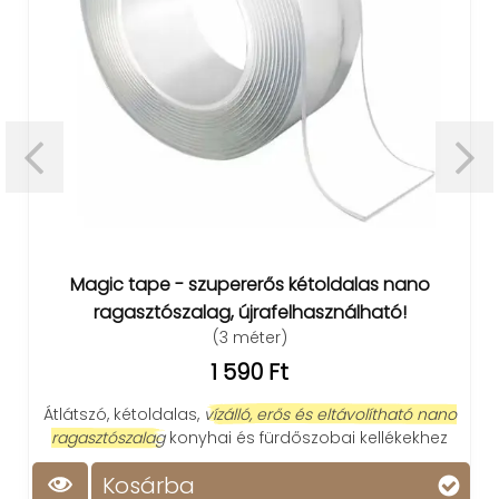
Magic tape - szupererős kétoldalas nano
ragasztószalag, újrafelhasználható!
(3 méter)
1 590 Ft
Átlátszó, kétoldalas,
vízálló, erős és eltávolítható nano
ragasztószalag
konyhai és fürdőszobai kellékekhez
Kosárba