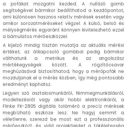
a pofákat mozgatni kezded. A nullázó gomb
segítségével bármikor beállíthatod a kezdőpontot,
ami különösen hasznos relatív mérések esetén vagy
amikor sorozatméréseket végzel. A külső, belső és
mélységmérés egyaránt könnyen kivitelezhető ezzel
a bámulatos mérőeszközzel.
A kijelző mindig tisztán mutatja az aktuális mérési
értéket, az átkapcsoló gombbal pedig bármikor
válthatunk a metrikus és az angolszász
mértékegységek között. A rögzítőcsavar
meghúzásával biztosíthatod, hogy a mérőpofák ne
mozduljanak el a mérés közben, így még pontosabb
eredményt kaphatsz.
Legyen szó asztalosmunkáról, fémmegmunkálásról,
modellezésről vagy akár hobbi elektronikáról, a
Flinke FK-2805 digitális tolómérő a precíz mérések
megbízható eszköze lesz. Ne hagyj semmit a
véletlenre, szerezd be most ezt a professzionális
mérőeszközt, és vidd projektjeidet a tökéletesség