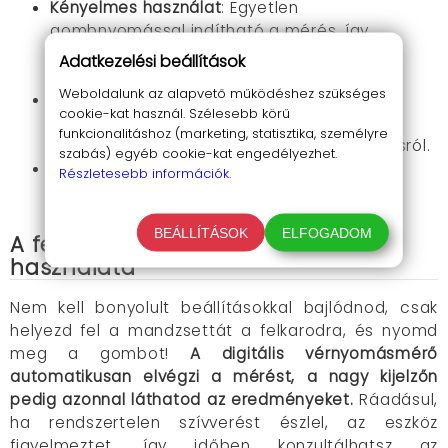
Kényelmes használat
: Egyetlen
gombnyomással indítható a mérés, így
rendkívül egyszerű a használata, még
Adatkezelési beállítások
idősebbek számára is.
Weboldalunk az alapvető működéshez szükséges
Kompakt és hordozható
: Kis méretének
cookie-kat használ. Szélesebb körű
köszönhetően bárhová magaddal viheted,
funkcionalitáshoz (marketing, statisztika, személyre
legyen szó otthoni használatról vagy utazásról.
szabás) egyéb cookie-kat engedélyezhet.
Két tápforrás
: a készüléket üzemeltetheted
Részletesebb információk.
USB-C portról vagy 4 darab AAA elemről.
BEÁLLÍTÁSOK
ELFOGADOM
A felkaros vérnyomásmérő
használata
Nem kell bonyolult beállításokkal bajlódnod, csak
helyezd fel a mandzsettát a felkarodra, és nyomd
meg a gombot!
A digitális vérnyomásmérő
automatikusan elvégzi a mérést, a nagy kijelzőn
pedig azonnal láthatod az eredményeket.
Ráadásul,
ha rendszertelen szívverést észlel, az eszköz
figyelmeztet, így időben konzultálhatsz az