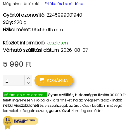
Még nincs értékelés
|
Értékelés beküldése
Gyártói azonosító:
2245999001940
Súly:
220 g
Fizikai méret:
96x59x115 mm
Készlet információ
:
készleten
Várható szállítási dátum
: 2026-08-07
5 990 Ft
KOSÁRBA
Várároljon bizalommal!
Gyors szállítás, biztonságos fizetés
30.000 Ft
felett ingyenesen. Próbálja ki a terméket, ha az mégsem tetszik
indok
nélkül visszaküldheti
és visszafizetjük az árát! Csak kiválló minőségű
termékeket forgalmazunk,
garanciával
. Nem fog csalódni!