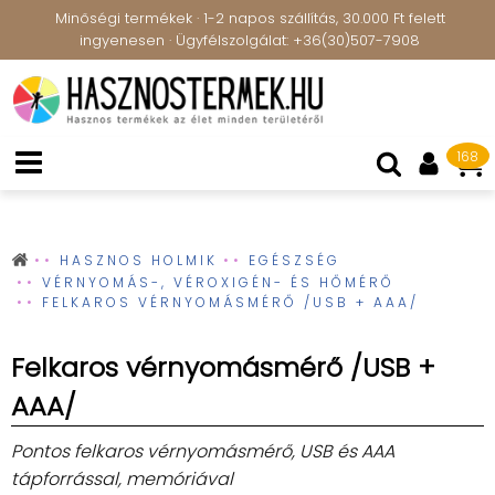
Minőségi termékek · 1-2 napos szállítás, 30.000 Ft felett
ingyenesen · Ügyfélszolgálat: +36(30)507-7908
168
HASZNOS HOLMIK
EGÉSZSÉG
VÉRNYOMÁS-, VÉROXIGÉN- ÉS HŐMÉRŐ
FELKAROS VÉRNYOMÁSMÉRŐ /USB + AAA/
Felkaros vérnyomásmérő /USB +
AAA/
Pontos felkaros vérnyomásmérő, USB és AAA
tápforrással, memóriával