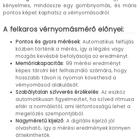
kényelmes, mindössze egy gombnyomás, és máris
pontos képet kaphatsz a vérnyomásodról.
A felkaros vérnyomásmérő előnyei:
Pontos és gyors mérések
: Automatikus felfújás
közben történik a mérés, így a légzés vagy
mozgás kevésbé befolyásolja az eredményt.
Memóriakapacitás
: 99 mérési eredményt
képes tárolni két felhasználó számára, hogy
hosszabb távon is nyomon követhesd a
vérnyomásod alakulását.
Szabálytalan szívverés érzékelés
: Az eszköz
automatikusan figyelmeztet, ha szíved ritmusa
eltér a normálistól, ami létfontosságú lehet a
megelőzés szempontjából.
Nagyméretű kijelző
: A digitális kijelző jól
olvasható, így a mérési eredmények könnyen
áttekinthetők.