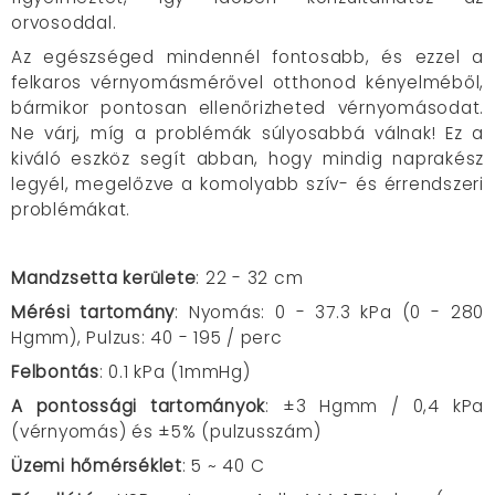
orvosoddal.
Az egészséged mindennél fontosabb, és ezzel a
felkaros vérnyomásmérővel otthonod kényelméből,
bármikor pontosan ellenőrizheted vérnyomásodat.
Ne várj, míg a problémák súlyosabbá válnak! Ez a
kiváló eszköz segít abban, hogy mindig naprakész
legyél, megelőzve a komolyabb szív- és érrendszeri
problémákat.
Mandzsetta kerülete
: 22 - 32 cm
Mérési tartomány
: Nyomás: 0 - 37.3 kPa (0 - 280
Hgmm), Pulzus: 40 - 195 / perc
Felbontás
: 0.1 kPa (1mmHg)
A pontossági tartományok
:
±
3 Hgmm / 0,4 kPa
(vérnyomás) és
±
5% (pulzusszám)
Üzemi hőmérséklet
: 5 ~ 40 C