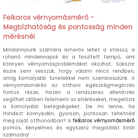
Felkaros vérnyomásmérő -
Megbízhatóság és pontosság minden
mérésnél
Mindannyiunk számára ismerős lehet a stressz, a
rohanó mindennapok és a feszített tempó, ami
könnyen vérnyomásproblémákat okozhat. Sokszor
észre sem vesszük, hogy valami nincs rendben,
amíg komolyabb tünetekkel nem szembesülünk. A
vérnyomásmérés az otthoni egészségmegőrzés
fontos része, hiszen a rendszeres ellenőrzés
segíthet időben felismerni az eltéréseket, megelőzni
a komolyabb betegségeket. De mi lenne, ha
mindezt könnyedén, gyorsan, pontosan tehetnéd
meg saját otthonodban? A
felkaros vérnyomásmérő
pontos, kényelmes és egyszerű megoldást kínál
számodra!