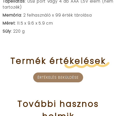
Tápellátás
: USB port vagy 4 db AAA 1,5V elem (nem
tartozék)
Memória
: 2 felhasználó x 99 érték tárolása
Méret
: 11.5 x 9.6 x 5.9 cm
Súly
: 220 g
Termék
értékelések
ÉRTÉKELÉS BEKÜLDÉSE
További
hasznos