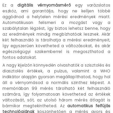
Ez a
digitális vérnyomásmérő
egy varázslatos
eszköz, ami garantálja, hogy ne kelljen többé
aggódnod a helytelen mérési eredmények miatt.
Automatikusan felismeri a mozgást vagy a
szabálytalan légzést, így biztos lehetsz benne, hogy
az eredmények mindig megbízhatóak lesznek. Akár
két felhasználó is tárolhatja a mérési eredményeit,
így egyszerűen követheted a változásokat, és akár
egészségügyi szakemberrel is megoszthatod a
fontos adatokat.
A nagy kijelzőn könnyedén olvashatók a szisztolés és
diasztolés értékek, a pulzus, valamint a WHO
indikátor alapján gyorsan megállapíthatod, hogy hol
áll a vérnyomásod a normális szinthez képest. A
memóriában 99 mérés tárolható két felhasználó
számára, így folyamatosan követheted az értékek
változását, sőt, az utolsó három mérés átlagát is
bármikor megtekintheted. Az
automatikus felfújás
technológiának
köszönhetően a mérés gyors és