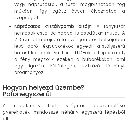
vagy napsütésről, a füzér megbízhatóan fog
működni, így egész évben élvezheted a
szépségét.
Káprázatos kristálygömb dizájn
:
A fényfüzér
nemcsak este, de nappal is csodásan mutat. A
2.3 cm átmérőjű, átlátszó gömbök belsejében
lévő apró légbuborékok egyedi, kristályszerű
hatást keltenek. Amikor a LED-ek felkapcsolnak,
a fény megtörik ezeken a buborékokon, ami
egy igazán különleges, szikrázó látványt
eredményez.
Hogyan helyezd üzembe?
Pofonegyszerű!
A napelemes kerti világítás beüzemelése
gyerekjáték, mindössze néhány egyszerű lépésből
áll: