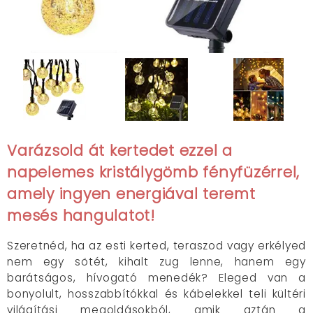
Varázsold át kertedet ezzel a
napelemes kristálygömb fényfüzérrel,
amely ingyen energiával teremt
mesés hangulatot!
Szeretnéd, ha az esti kerted, teraszod vagy erkélyed
nem egy sötét, kihalt zug lenne, hanem egy
barátságos, hívogató menedék? Eleged van a
bonyolult, hosszabbítókkal és kábelekkel teli kültéri
világítási megoldásokból, amik aztán a