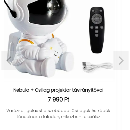
ányítóval
LS07 ultravékony zseblámpa mágnes
csiptetővel
2 990 Ft
agok és ködök
elaxálsz
Kompakt és erős zseblámpa 5 üzemm
mágneses rögzítéssel. Gyors töltés, h