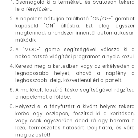
Csomagold ki a terméket, és óvatosan tekerd
le a fényfüzért.
A napelem hátulján található "ON/OFF" gombot
kapcsold "ON" állásba. Ezt elég egyszer
megtenned, a rendszer innentől automatikusan
működik.
A "MODE" gomb segítségével válaszd ki a
neked tetsző világítási programot a nyolc közül.
Keresd meg a kertedben vagy az erkélyeden a
legnaposabb helyet, ahová a napfény a
leghosszabb ideig, közvetlenül éri a panelt.
A mellékelt leszúró tüske segítségével rögzítsd
a napelemet a földbe.
Helyezd el a fényfüzért a kívánt helyre: tekerd
körbe egy oszlopon, feszítsd ki a kerítésen,
vagy csak egyszerűen dobd rá egy bokorra a
laza, természetes hatásért. Dőlj hátra, és várd
meg az estét!