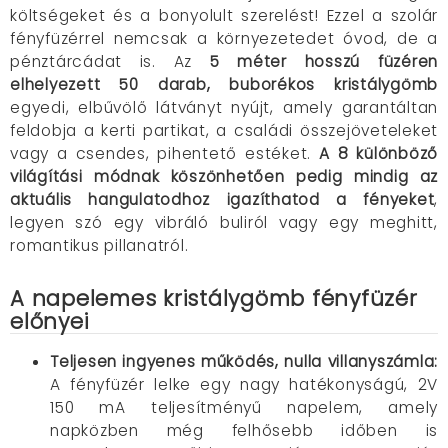
költségeket és a bonyolult szerelést! Ezzel a szolár
fényfüzérrel nemcsak a környezetedet óvod, de a
pénztárcádat is. Az
5 méter hosszú füzéren
elhelyezett 50 darab, buborékos kristálygömb
egyedi, elbűvölő látványt nyújt, amely garantáltan
feldobja a kerti partikat, a családi összejöveteleket
vagy a csendes, pihentető estéket.
A 8 különböző
világítási módnak köszönhetően pedig mindig az
aktuális hangulatodhoz igazíthatod a fényeket
,
legyen szó egy vibráló buliról vagy egy meghitt,
romantikus pillanatról.
A napelemes kristálygömb fényfüzér
előnyei
Teljesen ingyenes működés, nulla villanyszámla
:
A fényfüzér lelke egy nagy hatékonyságú, 2V
150 mA teljesítményű napelem, amely
napközben még felhősebb időben is