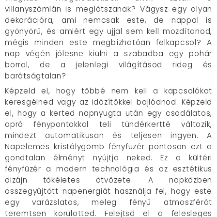
villanyszámlán is meglátszanak? Vágysz egy olyan
dekorációra, ami nemcsak este, de nappal is
gyönyörű, és amiért egy ujjal sem kell mozdítanod,
mégis minden este megbízhatóan felkapcsol? A
nap végén jólesne kiülni a szabadba egy pohár
borral, de a jelenlegi világításod rideg és
barátságtalan?
Képzeld el, hogy többé nem kell a kapcsolókat
keresgélned vagy az időzítőkkel bajlódnod. Képzeld
el, hogy a kerted napnyugta után egy csodálatos,
apró fénypontokkal teli tündérkertté változik,
mindezt automatikusan és teljesen ingyen. A
Napelemes kristálygömb fényfüzér pontosan ezt a
gondtalan élményt nyújtja neked. Ez a kültéri
fényfüzér a modern technológia és az esztétikus
dizájn tökéletes ötvözete. A napközben
összegyűjtött napenergiát használja fel, hogy este
egy varázslatos, meleg fényű atmoszférát
teremtsen körülötted. Felejtsd el a felesleges