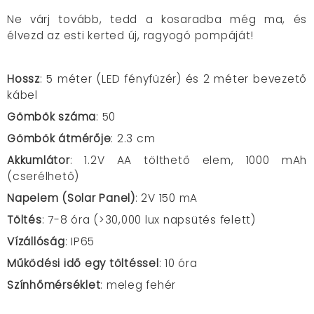
Ne várj tovább, tedd a kosaradba még ma, és
élvezd az esti kerted új, ragyogó pompáját!
Hossz
: 5 méter (LED fényfüzér) és 2 méter bevezető
kábel
Gömbök száma
: 50
Gömbök átmérője
: 2.3 cm
Akkumlátor
: 1.2V AA tölthető elem, 1000 mAh
(cserélhető)
Napelem (Solar Panel)
: 2V 150 mA
Töltés
: 7-8 óra (>30,000 lux napsütés felett)
Vízállóság
: IP65
Működési idő egy töltéssel
: 10 óra
Színhőmérséklet
: meleg fehér