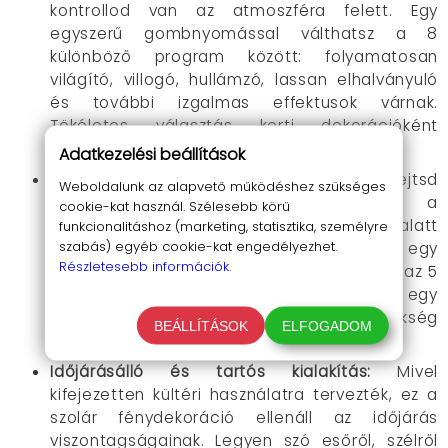
kontrollod van az atmoszféra felett. Egy
egyszerű gombnyomással válthatsz a 8
különböző program között: folyamatosan
világító, villogó, hullámzó, lassan elhalványuló
és további izgalmas effektusok várnak.
Tökéletes választás kerti dekorációként
ünnepekre és hétköznapokra egyaránt.
Adatkezelési beállítások
Kábelmentes, pofonegyszerű telepítés:
Felejtsd
Weboldalunk az alapvető működéshez szükséges
el a fúrást, a hosszabbítókat és a
cookie-kat használ. Szélesebb körű
villanyszerelőt! A telepítés percek alatt
funkcionalitáshoz (marketing, statisztika, személyre
szabás) egyéb cookie-kat engedélyezhet.
megvan. Csak szúrd le a napelem tartóját egy
Részletesebb információk.
napos helyre a kertedben, majd helyezd el az 5
méteres fényfüzért a kerítésen, a korláton, egy
bokron vagy a teraszod körül. Nincs szükség
BEÁLLÍTÁSOK
ELFOGADOM
semmilyen szaktudásra vagy szerszámra.
Időjárásálló és tartós kialakítás:
Mivel
kifejezetten kültéri használatra tervezték, ez a
szolár fénydekoráció ellenáll az időjárás
viszontagságainak. Legyen szó esőről, szélről