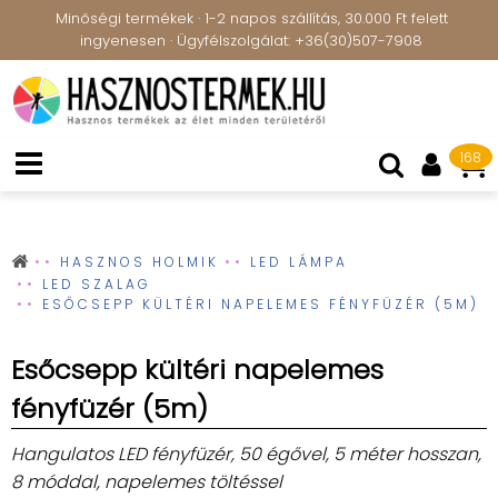
Minőségi termékek · 1-2 napos szállítás, 30.000 Ft felett
ingyenesen · Ügyfélszolgálat: +36(30)507-7908
168
HASZNOS HOLMIK
LED LÁMPA
LED SZALAG
ESŐCSEPP KÜLTÉRI NAPELEMES FÉNYFÜZÉR (5M)
Esőcsepp kültéri napelemes
fényfüzér (5m)
Hangulatos LED fényfüzér, 50 égővel, 5 méter hosszan,
8 móddal, napelemes töltéssel