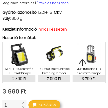
Még nincs értékelés
|
Értékelés beküldése
Gyártói azonosító:
LEDFF-5-MKV
Súly:
800 g
Készlet információ
:
nincs készleten
Hasonló termékek
Mini LED kulcstartós
HC-260 Multifunkciós
Multifunkciós LED
USB zseblámpa
kemping lámpa
kulcstartó lámpa
2 390 Ft
7 990 Ft
3 790 Ft
3 990 Ft
KOSÁRBA