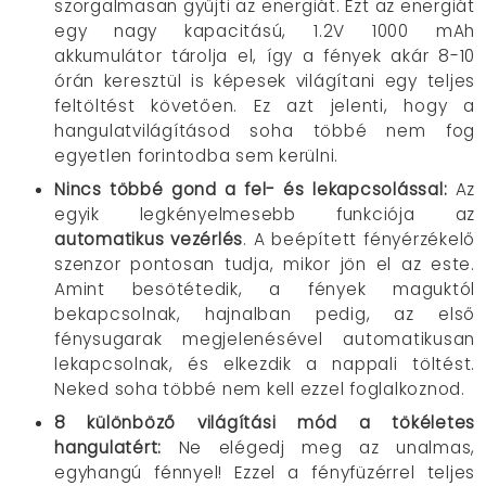
szorgalmasan gyűjti az energiát. Ezt az energiát
egy nagy kapacitású, 1.2V 1000 mAh
akkumulátor tárolja el, így a fények akár 8-10
órán keresztül is képesek világítani egy teljes
feltöltést követően. Ez azt jelenti, hogy a
hangulatvilágításod soha többé nem fog
egyetlen forintodba sem kerülni.
Nincs többé gond a fel- és lekapcsolással
:
Az
egyik legkényelmesebb funkciója az
automatikus vezérlés
. A beépített fényérzékelő
szenzor pontosan tudja, mikor jön el az este.
Amint besötétedik, a fények maguktól
bekapcsolnak, hajnalban pedig, az első
fénysugarak megjelenésével automatikusan
lekapcsolnak, és elkezdik a nappali töltést.
Neked soha többé nem kell ezzel foglalkoznod.
8 különböző világítási mód a tökéletes
hangulatért
:
Ne elégedj meg az unalmas,
egyhangú fénnyel! Ezzel a fényfüzérrel teljes