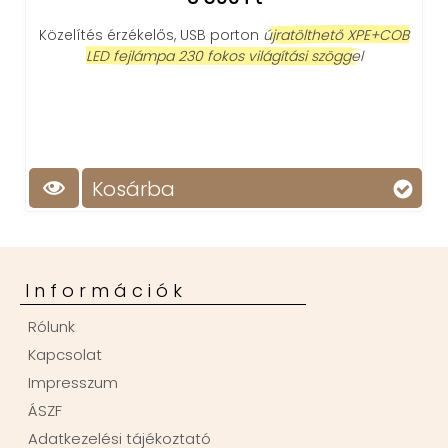
Zapp
Közelítés érzékelős, USB porton
újratölthető XPE+COB
LED fejlámpa 230 fokos világítási szöggel
6
Kosárba
Információk
Rólunk
Kapcsolat
Impresszum
ÁSZF
Adatkezelési tájékoztató