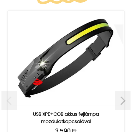
USB XPE+COB akkus fejlámpa
mozdulatkapcsolóval
3 590 Ft