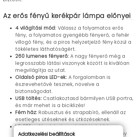
Az erős fényű kerékpár lámpa előnyei
4 világítási mód:
Válassz a folyamatos erős
fény,
a folyamatos gyengébb fényerő, a fehér
villogó fény,
és a piros helyzetjelző fény közül a
tökéletes láthatóságért.
260 lumenes fényerő:
A
nagy fényerő
még a
legrosszabb látási viszonyok között is kiválóan
megvilágítja az utat.
Oldalsó piros LED-ek:
A forgalomban is
észrevehetővé tesznek,
növelve a
biztonságodat.
USB töltés:
Csatlakoztasd bármilyen USB portra,
és már mehet is a biciklizés!
Fém ház:
Robusztus és strapabíró,
ellenáll az
esetleges ütéseknek és ütközéseknek.
Vízálló
: a fém ház és a vízálló kialakítás
lehetővé teszi, hogy minden időjárási viszony
Adatkezelési beállítások