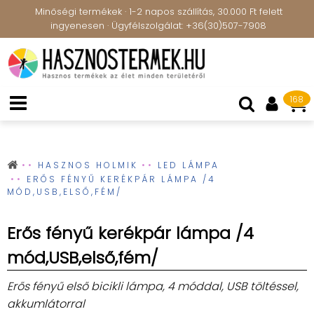
Minőségi termékek · 1-2 napos szállítás, 30.000 Ft felett
ingyenesen · Ügyfélszolgálat: +36(30)507-7908
168
HASZNOS HOLMIK
LED LÁMPA
ERŐS FÉNYŰ KERÉKPÁR LÁMPA /4
MÓD,USB,ELSŐ,FÉM/
Erős fényű kerékpár lámpa /4
mód,USB,első,fém/
Erős fényű első bicikli lámpa, 4 móddal, USB töltéssel,
akkumlátorral