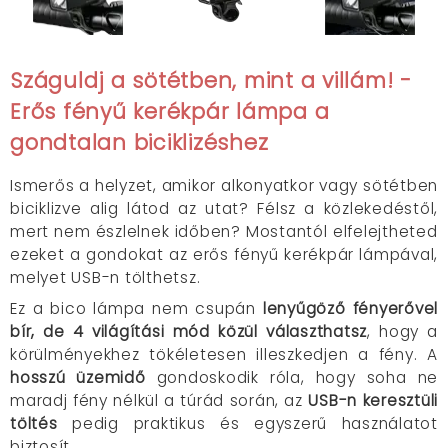
Száguldj a sötétben, mint a villám! -
Erős fényű kerékpár lámpa a
gondtalan biciklizéshez
Ismerős a helyzet,
amikor alkonyatkor vagy sötétben
biciklizve alig látod az utat?
Félsz a közlekedéstől,
mert nem észlelnek időben?
Mostantól elfelejtheted
ezeket a gondokat az e
rős fényű kerékpár lámpával,
melyet USB-n tölthetsz.
Ez a bico lámpa nem csupán
lenyűgöző fényerővel
bír, de 4 világítási mód közül választhatsz
, hogy a
körülményekhez tökéletesen illeszkedjen a fény. A
hosszú üzemidő
gondoskodik róla, hogy soha ne
maradj fény nélkül a túrád során, az
USB-n keresztüli
töltés
pedig praktikus és egyszerű használatot
biztosít.