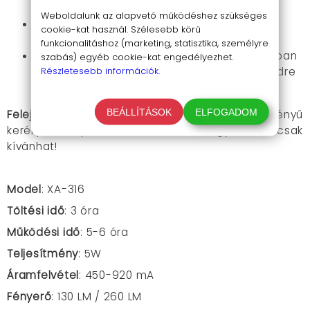
mellett használhasd.
Weboldalunk az alapvető működéshez szükséges
Hosszú üzemidő:
Akár 5-6 órán át világít
cookie-kat használ. Szélesebb körű
egyetlen töltéssel.
funkcionalitáshoz (marketing, statisztika, személyre
Könnyű felszerelés, stabil tartás:
A csomagban
szabás) egyéb cookie-kat engedélyezhet.
Részletesebb információk.
található rögzítővel pillanatok alatt a biciklidre
szerelheted.
BEÁLLÍTÁSOK
ELFOGADOM
Felejtsd el a kompromisszumokat!
Az
erős fényű
kerékpár lámpa
mindent tud,
amit egy biciklis csak
kívánhat!
Model
: XA-316
Töltési idő
: 3 óra
Működési idő
: 5-6 óra
Teljesítmény
: 5W
Áramfelvétel
: 450-920 mA
Fényerő
: 130 LM / 260 LM