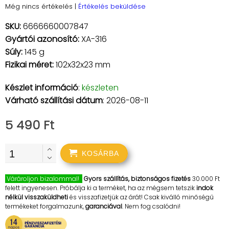
Még nincs értékelés
|
Értékelés beküldése
SKU:
6666660007847
Gyártói azonosító:
XA-316
Súly:
145 g
Fizikai méret:
102x32x23 mm
Készlet információ
:
készleten
Várható szállítási dátum
: 2026-08-11
5 490 Ft
KOSÁRBA
Várároljon bizalommal!
Gyors szállítás, biztonságos fizetés
30.000 Ft
felett ingyenesen. Próbálja ki a terméket, ha az mégsem tetszik
indok
nélkül visszaküldheti
és visszafizetjük az árát! Csak kiválló minőségű
termékeket forgalmazunk,
garanciával
. Nem fog csalódni!