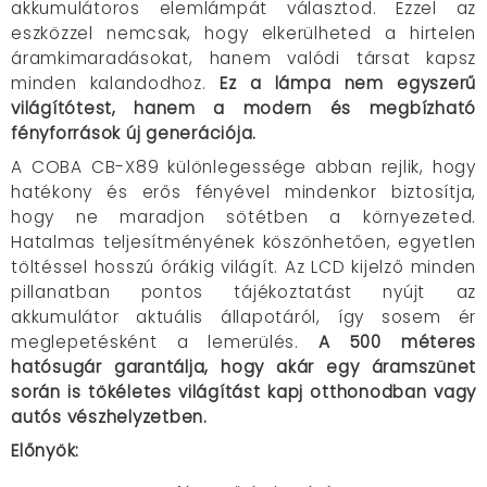
akkumulátoros elemlámpát választod. Ezzel az
eszközzel nemcsak, hogy elkerülheted a hirtelen
áramkimaradásokat, hanem valódi társat kapsz
minden kalandodhoz.
Ez a lámpa nem egyszerű
világítótest, hanem a modern és megbízható
fényforrások új generációja.
A COBA CB-X89 különlegessége abban rejlik, hogy
hatékony és erős fényével mindenkor biztosítja,
hogy ne maradjon sötétben a környezeted.
Hatalmas teljesítményének köszönhetően, egyetlen
töltéssel hosszú órákig világít. Az LCD kijelző minden
pillanatban pontos tájékoztatást nyújt az
akkumulátor aktuális állapotáról, így sosem ér
meglepetésként a lemerülés.
A 500 méteres
hatósugár garantálja, hogy akár egy áramszünet
során is tökéletes világítást kapj otthonodban vagy
autós vészhelyzetben.
Előnyök: