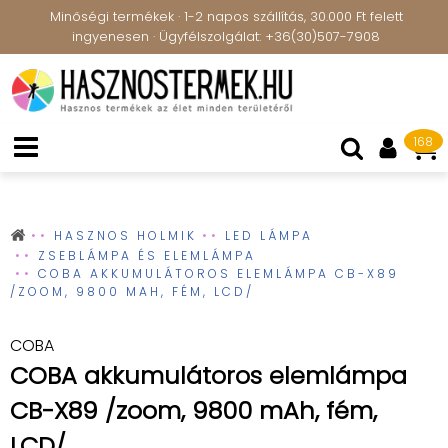
Minőségi termékek · 1-2 napos szállítás, 30.000 Ft felett
ingyenesen · Ügyfélszolgálat: +36(30)507-7908
168
HASZNOS HOLMIK
LED LÁMPA
ZSEBLÁMPA ÉS ELEMLÁMPA
COBA AKKUMULÁTOROS ELEMLÁMPA CB-X89
/ZOOM, 9800 MAH, FÉM, LCD/
COBA
COBA akkumulátoros elemlámpa
CB-X89 /zoom, 9800 mAh, fém,
LCD/