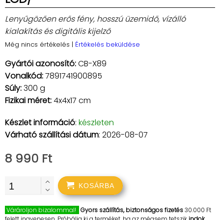
Lenyűgözően erős fény, hosszú üzemidő, vízálló
kialakítás és digitális kijelző
Még nincs értékelés
|
Értékelés beküldése
Gyártói azonosító:
CB-X89
Vonalkód:
7891741900895
Súly:
300 g
Fizikai méret:
4x4x17 cm
Készlet információ
:
készleten
Várható szállítási dátum
: 2026-08-07
8 990 Ft
KOSÁRBA
Várároljon bizalommal!
Gyors szállítás, biztonságos fizetés
30.000 Ft
felett ingyenesen. Próbálja ki a terméket, ha az mégsem tetszik
indok