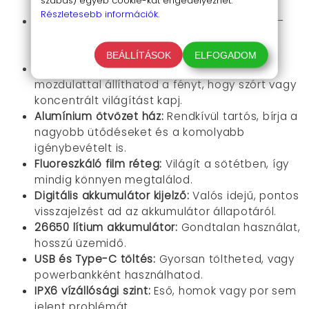
szabás) egyéb cookie-kat engedélyezhet.
megvilágítást.
Részletesebb információk.
3 féle világítási mód:
Erős, gyenge, villogás –
minden szituációban megtalálod a legjobb
fényerőt.
BEÁLLÍTÁSOK
ELFOGADOM
Teleszkópos zoom funkció:
Egyetlen
mozdulattal állíthatod a fényt, hogy szórt vagy
koncentrált világítást kapj.
Alumínium ötvözet ház:
Rendkívül tartós, bírja a
nagyobb ütődéseket és a komolyabb
igénybevételt is.
Fluoreszkáló film réteg:
Világít a sötétben, így
mindig könnyen megtalálod.
Digitális akkumulátor kijelző:
Valós idejű, pontos
visszajelzést ad az akkumulátor állapotáról.
26650 lítium akkumulátor:
Gondtalan használat,
hosszú üzemidő.
USB és Type-C töltés:
Gyorsan töltheted, vagy
powerbankként használhatod.
IPX6 vízállósági szint:
Eső, homok vagy por sem
jelent problémát.