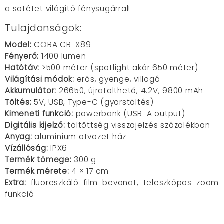
a sötétet világító fénysugárral!
Tulajdonságok:
Model:
COBA CB-X89
Fényerő:
1400 lumen
Hatótáv:
>500 méter (spotlight akár 650 méter)
Világítási módok:
erős, gyenge, villogó
Akkumulátor:
26650, újratölthető, 4.2V, 9800 mAh
Töltés:
5V, USB, Type-C (gyorstöltés)
Kimeneti funkció:
powerbank (USB-A output)
Digitális kijelző:
töltöttség visszajelzés százalékban
Anyag:
alumínium ötvözet ház
Vízállóság:
IPX6
Termék tömege:
300 g
Termék mérete:
4 × 17 cm
Extra:
fluoreszkáló film bevonat, teleszkópos zoom
funkció