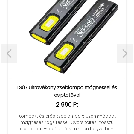
LS07 ultravékony zseblámpa mágnessel és
csiptetővel
2 990 Ft
Kompakt és erős zseblámpa 5 üzemmóddal,
mágneses rögzítéssel. Gyors töltés, hosszú
élettartam – ideális társ minden helyzetben!