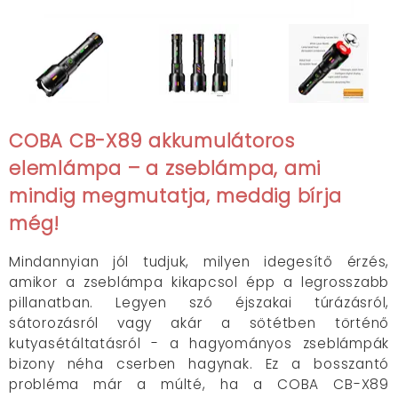
COBA CB-X89 akkumulátoros
elemlámpa – a zseblámpa, ami
mindig megmutatja, meddig bírja
még!
Mindannyian jól tudjuk, milyen idegesítő érzés,
amikor a zseblámpa kikapcsol épp a legrosszabb
pillanatban. Legyen szó éjszakai túrázásról,
sátorozásról vagy akár a sötétben történő
kutyasétáltatásról - a hagyományos zseblámpák
bizony néha cserben hagynak. Ez a bosszantó
probléma már a múlté, ha a COBA CB-X89