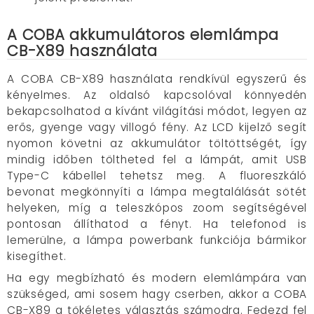
A COBA akkumulátoros elemlámpa
CB-X89 használata
A COBA CB-X89 használata rendkívül egyszerű és
kényelmes. Az oldalsó kapcsolóval könnyedén
bekapcsolhatod a kívánt világítási módot, legyen az
erős, gyenge vagy villogó fény. Az LCD kijelző segít
nyomon követni az akkumulátor töltöttségét, így
mindig időben töltheted fel a lámpát, amit USB
Type-C kábellel tehetsz meg. A fluoreszkáló
bevonat megkönnyíti a lámpa megtalálását sötét
helyeken, míg a teleszkópos zoom segítségével
pontosan állíthatod a fényt. Ha telefonod is
lemerülne, a lámpa powerbank funkciója bármikor
kisegíthet.
Ha egy megbízható és modern elemlámpára van
szükséged, ami sosem hagy cserben, akkor a COBA
CB-X89 a tökéletes választás számodra. Fedezd fel