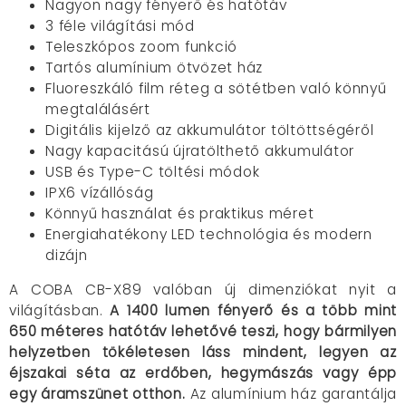
Nagyon nagy fényerő és hatótáv
3 féle világítási mód
Teleszkópos zoom funkció
Tartós alumínium ötvözet ház
Fluoreszkáló film réteg a sötétben való könnyű
megtalálásért
Digitális kijelző az akkumulátor töltöttségéről
Nagy kapacitású újratölthető akkumulátor
USB és Type-C töltési módok
IPX6 vízállóság
Könnyű használat és praktikus méret
Energiahatékony LED technológia és modern
dizájn
A COBA CB-X89 valóban új dimenziókat nyit a
világításban.
A 1400 lumen fényerő és a több mint
650 méteres hatótáv lehetővé teszi, hogy bármilyen
helyzetben tökéletesen láss mindent, legyen az
éjszakai séta az erdőben, hegymászás vagy épp
egy áramszünet otthon.
Az alumínium ház garantálja