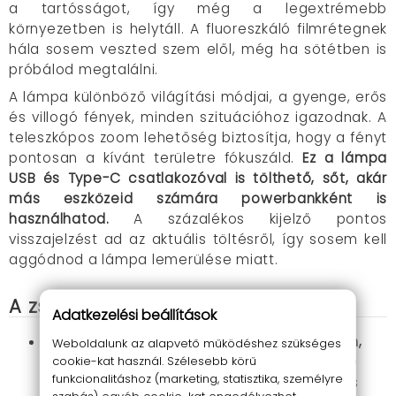
a tartósságot, így még a legextrémebb
környezetben is helytáll. A fluoreszkáló filmrétegnek
hála sosem veszted szem elől, még ha sötétben is
próbálod megtalálni.
A lámpa különböző világítási módjai, a gyenge, erős
és villogó fények, minden szituációhoz igazodnak. A
teleszkópos zoom lehetőség biztosítja, hogy a fényt
pontosan a kívánt területre fókuszáld.
Ez a lámpa
USB és Type-C csatlakozóval is tölthető, sőt, akár
más eszközeid számára powerbankként is
használhatod.
A százalékos kijelző pontos
visszajelzést ad az aktuális töltésről, így sosem kell
aggódnod a lámpa lemerülése miatt.
A zseblámpa, ami mindig világít!
Adatkezelési beállítások
Nagyon nagy fényerő, több mint 1400 lumen,
Weboldalunk az alapvető működéshez szükséges
cookie-kat használ. Szélesebb körű
akár 650 méteres hatótáv:
A fehér lézer LED
funkcionalitáshoz (marketing, statisztika, személyre
minden körülményben biztosítja a tökéletes