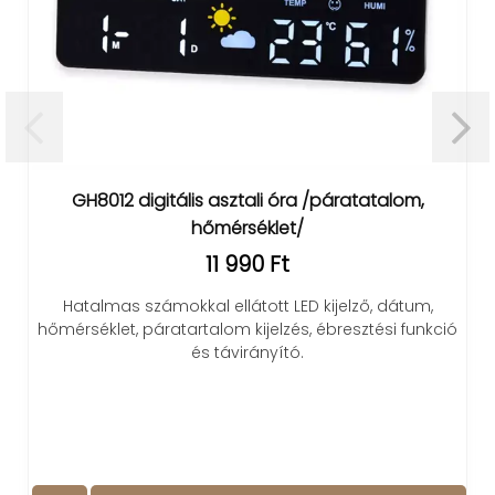
GH8012 digitális asztali óra /páratatalom,
hőmérséklet/
11 990 Ft
Hatalmas számokkal ellátott LED kijelző, dátum,
hőmérséklet, páratartalom kijelzés, ébresztési funkció
és távirányító.