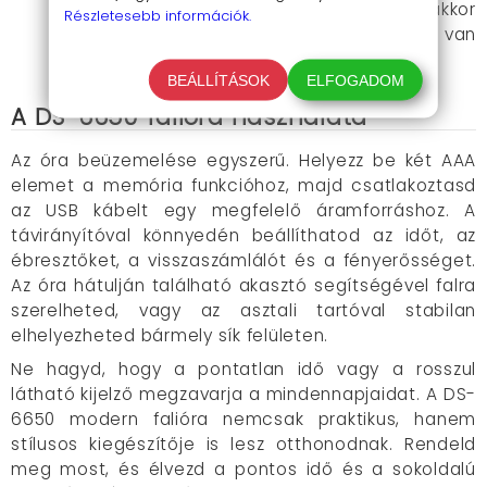
megjegyezni, hogy a digitális óra csak akkor
Részletesebb információk.
működik, ha USB csatlakozón keresztül van
áramforráshoz csatlakoztatva.
BEÁLLÍTÁSOK
ELFOGADOM
A DS-6650 falióra használata
Az óra beüzemelése egyszerű. Helyezz be két AAA
elemet a memória funkcióhoz, majd csatlakoztasd
az USB kábelt egy megfelelő áramforráshoz. A
távirányítóval könnyedén beállíthatod az időt, az
ébresztőket, a visszaszámlálót és a fényerősséget.
Az óra hátulján található akasztó segítségével falra
szerelheted, vagy az asztali tartóval stabilan
elhelyezheted bármely sík felületen.
Ne hagyd, hogy a pontatlan idő vagy a rosszul
látható kijelző megzavarja a mindennapjaidat. A DS-
6650 modern falióra nemcsak praktikus, hanem
stílusos kiegészítője is lesz otthonodnak. Rendeld
meg most, és élvezd a pontos idő és a sokoldalú