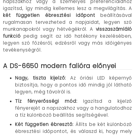
napszakhoz vagy a személyes preferenciáidhoz
igazítsd, így mindig kellemes lesz a megvilágítás. A
két független ébresztési időpont
beállításával
rugalmasan tervezheted a napjaidat, legyen szó
munkanapokról vagy hétvégékről. A
visszaszámláló
funkció
pedig segít az idő hatékony kezelésében,
legyen szó főzésről, edzésről vagy más időigényes
tevékenységről.
A DS-6650 modern falióra előnyei
Nagy, tiszta kijelző:
Az óriási LED képernyő
biztosítja, hogy a pontos idő mindig jól látható
legyen, még távolról is.
Tíz fényerősségi mód:
Igazítsd a kijelző
fényerejét a napszakhoz vagy a hangulatodhoz
a tíz különböző beállítás segítségével.
Két független ébresztő:
Állíts be két különböző
ébresztési időpontot, és válaszd ki, hogy mely