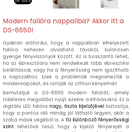
Modern falióra nappaliba? Akkor itt a
DS-6650!
Gyakran előfordul, hogy a nappaliban elhelyezett
falióra nehezen olvasható távolról, különösen
gyenge fényviszonyok között. Az is bosszantó lehet,
ha az ébresztőóra nem rendelkezik több ébresztési
beállítással, vagy ha a fényerősség nem igazítható
a napszakhoz. Ezek a problémák megnehezítik a
mindennapokat, és rontják az otthon kényelmét.
Bemutatjuk a DS-6650 modern faliórát, amely
tökéletes megoldást nyújt ezekre a kihívásokra. Ez a
digitális LED falióra
nagy, tiszta kijelzőjével
biztosítja,
hogy a pontos idő mindig jól látható legyen, akár a
szoba másik végéből is. A
tíz különböző fényerősségi
szint
lehetővé teszi, hogy a kijelző fényerejét a