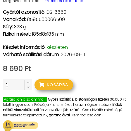
Még nincs értékelés
|
Értékelés beküldése
Gyártói azonosító:
DS-6650
Vonalkód:
8595500066509
Súly:
323 g
Fizikai méret:
185x18x185 mm
Készlet információ
:
készleten
Várható szállítási dátum
: 2026-08-11
8 690 Ft
KOSÁRBA
Várároljon bizalommal!
Gyors szállítás, biztonságos fizetés
30.000 Ft
felett ingyenesen. Próbálja ki a terméket, ha az mégsem tetszik
indok
nélkül visszaküldheti
és visszafizetjük az árát! Csak kiválló minőségű
termékeket forgalmazunk,
garanciával
. Nem fog csalódni!