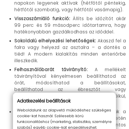
napokon legyenek aktívak (hétfőtől péntekig,
hétfőtől szombatig, vagy hétfőtől vasárnapig).
Visszaszámláló funkció:
Állíts be időzítőt akár
99 perc és 59 másodperc időtartamra, hogy
hatékonyabban gazdálkodhass az időddel.
Sokoldalú elhelyezési lehetőségek:
Akaszd fel a
falra vagy helyezd az asztalra – a döntés a
tiéd! A modern kialakítás minden enteriőrbe
illeszkedik.
Felhasználóbarát távirányító:
A mellékelt
távirányítóval kényelmesen beállíthatod az
órát, módosíthatod a beállításokat,
beállíthatod az ébresztőt vagy
megváltoztathatod a kijelző fényerejét anélkül,
Adatkezelési beállítások
hogy fel kellene kelned.
Weboldalunk az alapvető működéshez szükséges
Memória mód:
Az AAA elemek biztosítják a
cookie-kat használ. Szélesebb körű
memória funkciót, így áramkimaradás esetén
funkcionalitáshoz (marketing, statisztika, személyre
sem vesznek el a beállításaid. Fontos
szabás) egyéb cookie-kat engedélyezhet.