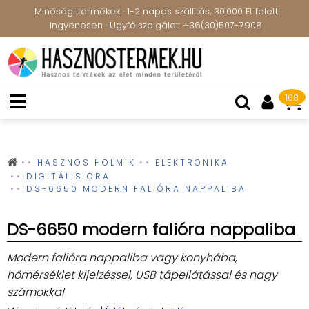
Minőségi termékek · 1-2 napos szállítás, 30.000 Ft felett
ingyenesen · Ügyfélszolgálat: +36(30)507-7908
168
HASZNOS HOLMIK
ELEKTRONIKA
DIGITÁLIS ÓRA
DS-6650 MODERN FALIÓRA NAPPALIBA
DS-6650 modern falióra nappaliba
Modern falióra nappaliba vagy konyhába,
hőmérséklet kijelzéssel, USB tápellátással és nagy
számokkal