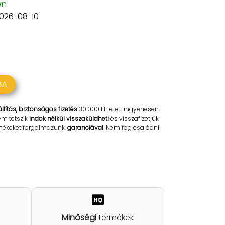
en
2026-08-10
BA
llítás, biztonságos fizetés
30.000 Ft felett ingyenesen.
em tetszik
indok nélkül visszaküldheti
és visszafizetjük
rmékeket forgalmazunk,
garanciával
. Nem fog csalódni!
Minőségi
termékek