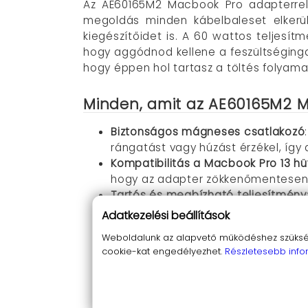
Az AE60165M2 Macbook Pro adapterrel
megoldás minden kábelbaleset elkerül
kiegészítőidet is. A 60 wattos teljesítm
hogy aggódnod kellene a feszültséging
hogy éppen hol tartasz a töltés folyamatá
Minden, amit az AE60165M2 M
Biztonságos mágneses csatlakozó
rángatást vagy húzást érzékel, így
Kompatibilitás a Macbook Pro 13 hüv
hogy az adapter zökkenőmentesen 
Tartós és megbízható teljesítmény
a feszültségingadozást.
Adatkezelési beállítások
LED töltésjelző
: Az eszközbe épített
Weboldalunk az alapvető működéshez szüksége
töltés.
cookie-kat engedélyezhet.
Részletesebb info
Rugalmas kábelhossz
: Az adapter 
Modern és elegáns kialakítás
: A le
stílusos kiegészítője is lesz a kész
Praktikus kábel tárolás
: Az adapter