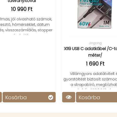
dokkoló állomás
112 500 Ft
59 900 Ft
Könnyű munkavégzés 15 por
tripla 4K kijelző támogatás 
gyors töltés. Ideális válas
hatékony csatlakozásh
Jingong
9 USB C adatkábel /C-to-C, 1
méter/
1 690 Ft
Villámgyors adatátvitelt és
stöltést biztosít számodra ez
a strapabíró, megbízható
telefontöltő kábel.
Kosárba
Kosárba