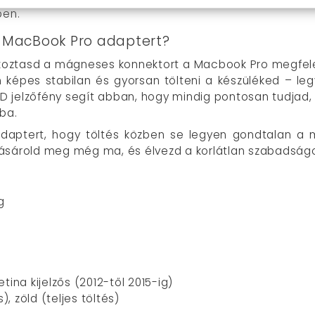
ben.
 MacBook Pro adaptert?
koztasd a mágneses konnektort a Macbook Pro megfele
an képes stabilan és gyorsan tölteni a készüléked – 
ED jelzőfény segít abban, hogy mindig pontosan tudjad, 
ba.
daptert, hogy töltés közben se legyen gondtalan a
ásárold meg még ma, és élvezd a korlátlan szabadságo
g
tina kijelzős (2012-től 2015-ig)
), zöld (teljes töltés)