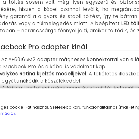
 a töltés sosem volt még ilyen egyszerű és bizton
ésére, hiszen a kábel azonnal leválik, ha megránt
ény garantálja a gyors és stabil töltést, így te bátran
adozás vagy a túlmelegedés miatt. A beépített
LED töl
ban – narancssárga fénnyel jelzi, amikor töltődik, és zö
acbook Pro adapter kínál
: Az AE60165M2 adapter mágneses konnektorral van ellá
 a Macbook Pro és a kábel is védelmet kap.
elykes Retina kijelzős modelljeivel
: A tökéletes illeszk
együttműködik a készülékeddel.
: A 60 wattos teljesítmény gyors és stabil töltést nyú
 LED lámpa színes jelzéssel mutatja a töltés állapotát, í
s cookie-kat használ. Szélesebb körű funkcionalitáshoz (marketing,
rmációk.
hosszú kábele kényelmesen használható akár otthon, ak
tisztult fehér design tökéletesen illeszkedik a Macbook 
ülékednek.
 megkönnyíti a kábel tárolását, így helytakarékos és r