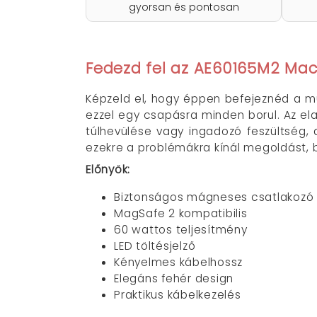
gyorsan és pontosan
Fedezd fel az AE60165M2 Mac
Képzeld el, hogy éppen befejeznéd a mu
ezzel egy csapásra minden borul. Az ela
túlhevülése vagy ingadozó feszültség,
ezekre a problémákra kínál megoldást, 
Előnyök:
Biztonságos mágneses csatlakozó
MagSafe 2 kompatibilis
60 wattos teljesítmény
LED töltésjelző
Kényelmes kábelhossz
Elegáns fehér design
Praktikus kábelkezelés