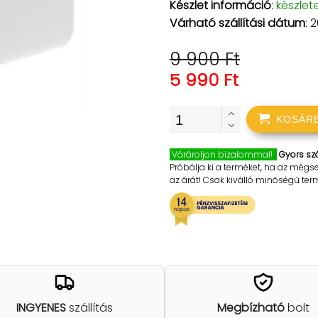
Készlet információ
:
készlet
Várható szállítási dátum
: 
9 900 Ft
5 990 Ft
KOSÁR
Várároljon bizalommal!
Gyors szá
Próbálja ki a terméket, ha az mégs
az árát! Csak kiválló minőségű te
INGYENES
szállítás
Megbízható
bolt