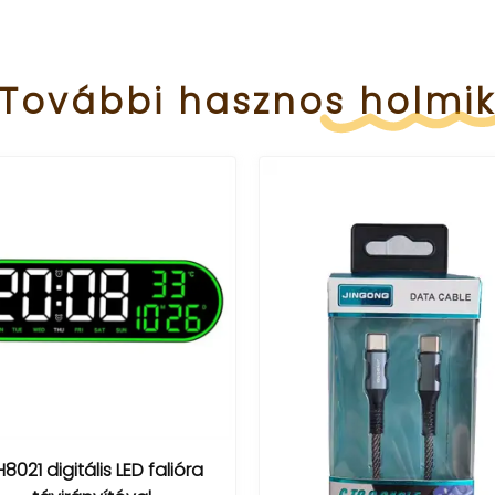
További
hasznos
holmi
3xHDMI
Acer 15in1 Tripla 4K US