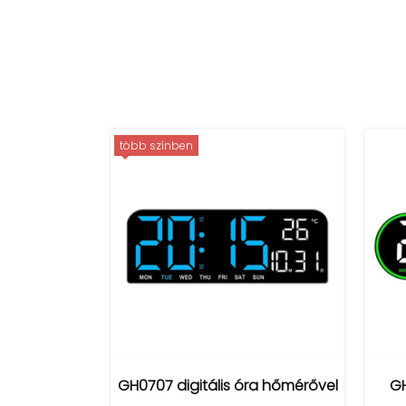
óra hőmérővel
GH8021 digitális LED falióra