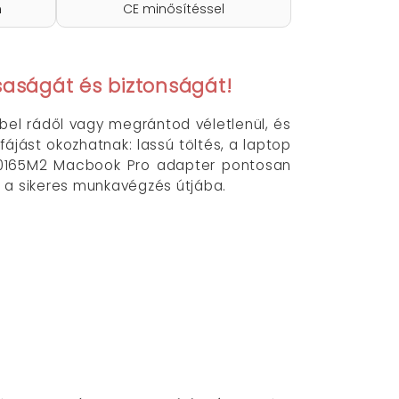
n
CE minősítéssel
aságát és biztonságát!
bel rádől vagy megrántod véletlenül, és
ájást okozhatnak: lassú töltés, a laptop
AE60165M2 Macbook Pro adapter pontosan
 a sikeres munkavégzés útjába.