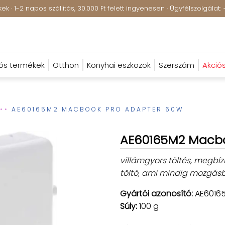
k · 1-2 napos szállítás, 30.000 Ft felett ingyenesen · Ügyfélszolgála
ós termékek
Otthon
Konyhai eszközök
Szerszám
Akció
AE60165M2 MACBOOK PRO ADAPTER 60W
AE60165M2 Macbo
villámgyors töltés, megbí
töltő, ami mindig mozgásb
Gyártói azonosító:
AE6016
Súly:
100 g