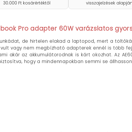
30.000 Ft kosárértéktől
visszajelzések alapjá
book Pro adapter 60W varázslatos gyors
nkádat, de hirtelen elakad a laptopod, mert a töltőká
vult vagy nem megbízható adapterek ennél is több fejf
 ami akár az akkumulátorodnak is kárt okozhat. Az 
biztosítva, hogy a mindennapokban semmi se állhasson