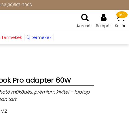
t: +36(30)507-7908
168
Keresés
Belépés
Kosár
s termékek
Új termékek
ok Pro adapter 60W
zható működés, prémium kivitel – laptop
an tart
5M2