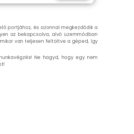
lő portjához, és azonnal megkezdődik a
legyen az bekapcsolva, alvó üzemmódban
mikor van teljesen feltöltve a géped, így
 munkavégzés! Ne hagyd, hogy egy nem
t!