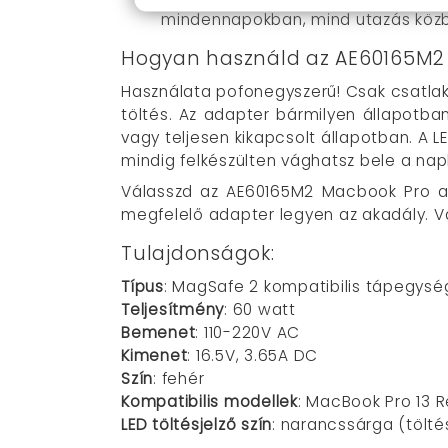
mindennapokban, mind utazás köz
Hogyan használd az AE60165M2
Használata pofonegyszerű! Csak csatla
töltés. Az adapter bármilyen állapotb
vagy teljesen kikapcsolt állapotban. A L
mindig felkészülten vághatsz bele a nap
Válasszd az AE60165M2 Macbook Pro a
megfelelő adapter legyen az akadály. V
Tulajdonságok:
Típus
: MagSafe 2 kompatibilis tápegysé
Teljesítmény
: 60 watt
Bemenet
: 110-220V AC
Kimenet
: 16.5V, 3.65A DC
Szín
: fehér
Kompatibilis modellek
: MacBook Pro 13 Re
LED töltésjelző szín
: narancssárga (töltés