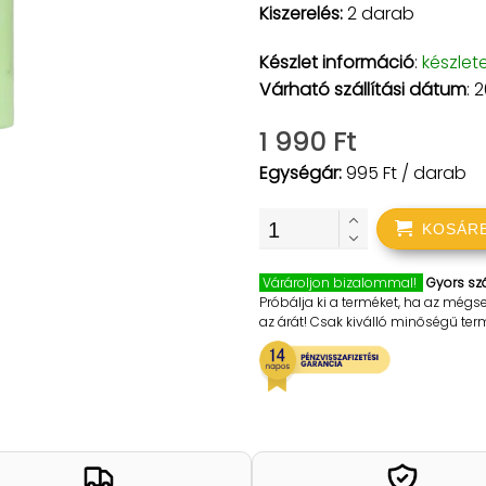
Kiszerelés:
2 darab
Készlet információ
:
készlet
Várható szállítási dátum
: 
1 990 Ft
Egységár:
995 Ft / darab
KOSÁR
Várároljon bizalommal!
Gyors szá
Próbálja ki a terméket, ha az mégs
az árát! Csak kiválló minőségű te