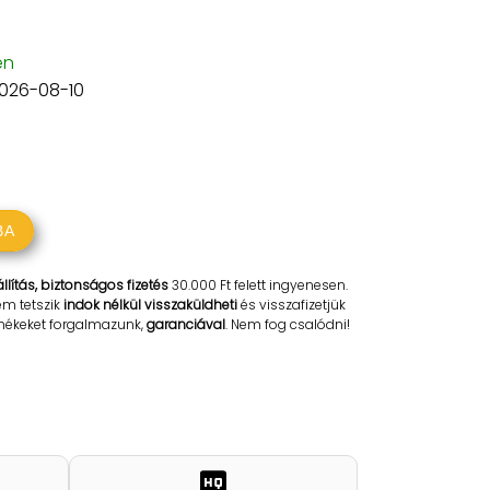
en
2026-08-10
BA
llítás, biztonságos fizetés
30.000 Ft felett ingyenesen.
em tetszik
indok nélkül visszaküldheti
és visszafizetjük
rmékeket forgalmazunk,
garanciával
. Nem fog csalódni!