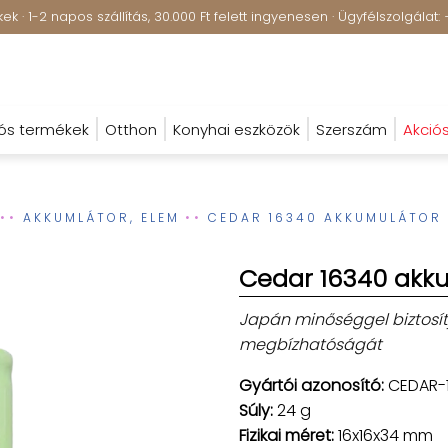
k · 1-2 napos szállítás, 30.000 Ft felett ingyenesen · Ügyfélszolgála
ós termékek
Otthon
Konyhai eszközök
Szerszám
Akció
AKKUMLÁTOR, ELEM
CEDAR 16340 AKKUMULÁTOR 
Cedar 16340 akku
Japán minőséggel biztosít
megbízhatóságát
Gyártói azonosító:
CEDAR-
Súly:
24 g
Fizikai méret:
16x16x34 mm