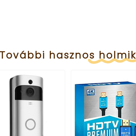
További
hasznos
holmi