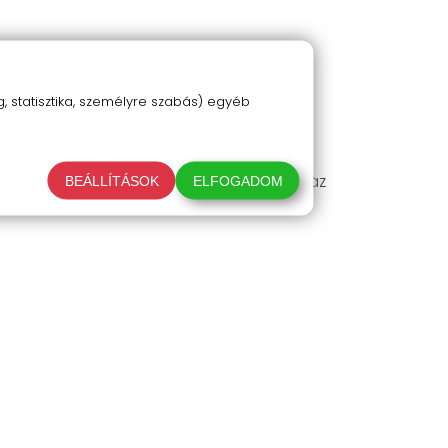
 statisztika, személyre szabás) egyéb
kumulátort, ami garantáltan megoldja az
BEÁLLÍTÁSOK
ELFOGADOM