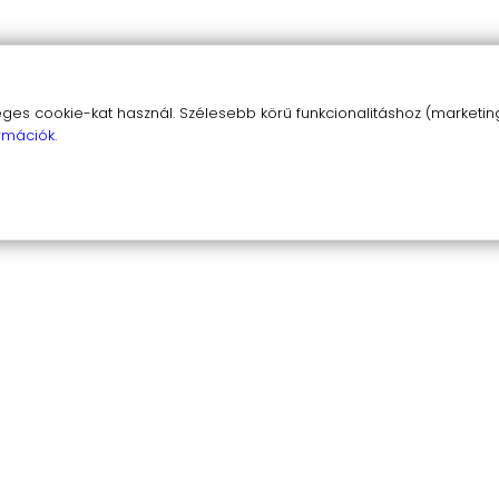
r
s cookie-kat használ. Szélesebb körű funkcionalitáshoz (marketing,
rmációk.
kkel
eid – cselekedj most, és szerezd be a Cedar 16340 ak