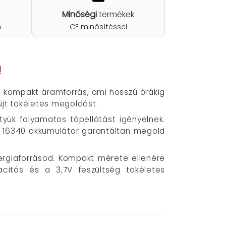
Minőségi
termékek
n
CE minősítéssel
!
n kompakt áramforrás, ami hosszú órákig
újt tökéletes megoldást.
tyük folyamatos tápellátást igényelnek.
 16340 akkumulátor garantáltan megold
rgiaforrásod. Kompakt mérete ellenére
citás és a 3,7V feszültség tökéletes