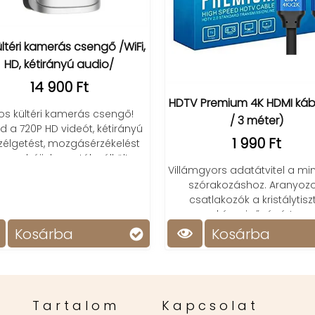
ltéri kamerás csengő /WiFi,
HD, kétirányú audio/
14 900 Ft
HDTV Premium 4K HDMI kábe
os kültéri kamerás csengő!
/ 3 méter)
zd a 720P HD videót, kétirányú
1 990 Ft
élgetést, mozgásérzékelést
appal-éjjel, vezeték nélkül!
Villámgyors adatátvitel a mi
szórakozáshoz. Aranyozo
csatlakozók a kristálytisz
képminőségért.
Kosárba
Kosárba
Tartalom
Kapcsolat