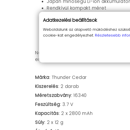
Japán minőségű Li-ion akkumuláto
Rendkívül kompakt méret
Magas, 2800 mAh kapacitás
Adatkezelési beállítások
Stabil 3,7V feszültség
Hosszú élettartam
Weboldalunk az alapvető működéshez szüksége
Gyors és hatékony töltés
cookie-kat engedélyezhet.
Részletesebb info
Széles körben kompatibilis eszközö
Ne várd meg, amíg lemerülnek az eszköz
energiaellátásodat!
Márka
:
Thunder Cedar
Kiszerelés
: 2 darab
Méretszabvány
: 16340
Feszültség
: 3.7 V
Kapacitás
: 2 x 2800 mAh
Súly
: 2 x 12 g