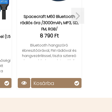
Spacecraft M60 Bluetooth
GT
rádiós óra /3000mAh, MP3, SD,
vérn
FM, RGB/
8 790 Ft
l (1.5
Okosóra vér
Bluetooth hangszóró
vérnyo
ébresztőórával, FM rádióval és
ka
hangvezérléssel, tiszta sztereó
nőségi
hanggal és hangulatos éjjeli
tt
fénnyel.
ta
Kosárba
Ko