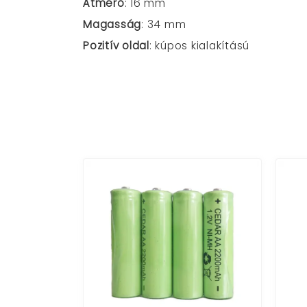
Átmérő
: 16 mm
Magasság
: 34 mm
Pozitív oldal
: kúpos kialakítású
 digitális
óra
ítással