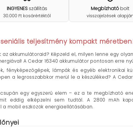
INGYENES
szállítás
Megbízható
bolt
30.000 Ft kosárértéktől
visszajelzések alapjá
seniális teljesítmény kompakt méretben
az akkumulátoraid? Képzeld el, milyen lenne egy olya
nergiával! A Cedar 16340 akkumulátor pontosan erre ny
ök, fényképezőgépek, lámpák és egyéb elektronikai kü
pen a legrosszabbkor merül le a készüléked? A Cedar
csupán egy egyszerű elem – ez a te megbízható ene
 amit eddig elképzelni sem tudtál. A 2800 mAh kapa
l a mobil eszközök energiaellátásában.
lőnyei