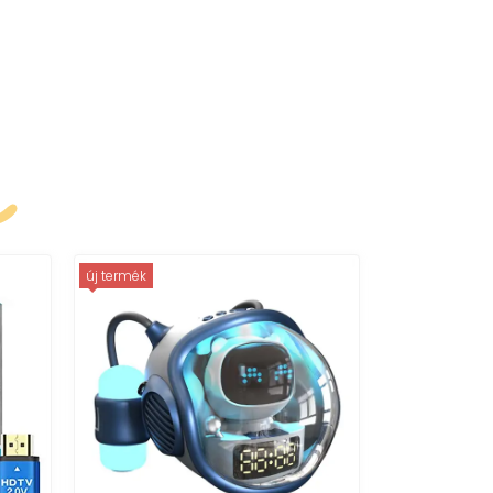
k
új termék