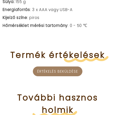
Súlya:
155 g
Energiaforrás
: 3 x AAA vagy USB-A
Kijelző színe
: piros
Hőmérséklet mérési tartomány
:
0 - 50 ℃
Termék
értékelések
ÉRTÉKELÉS BEKÜLDÉSE
További
hasznos
holmik