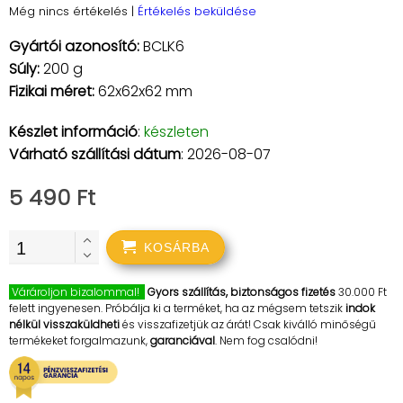
Még nincs értékelés
|
Értékelés beküldése
Gyártói azonosító:
BCLK6
Súly:
200 g
Fizikai méret:
62x62x62 mm
Készlet információ
:
készleten
Várható szállítási dátum
: 2026-08-07
5 490 Ft
KOSÁRBA
Várároljon bizalommal!
Gyors szállítás, biztonságos fizetés
30.000 Ft
felett ingyenesen. Próbálja ki a terméket, ha az mégsem tetszik
indok
nélkül visszaküldheti
és visszafizetjük az árát! Csak kiválló minőségű
termékeket forgalmazunk,
garanciával
. Nem fog csalódni!