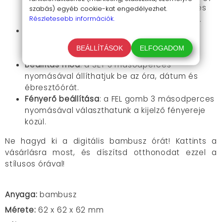
hanggal bekapcsolhatjuk azt. A hangvezérlés
szabás) egyéb cookie-kat engedélyezhet.
Részletesebb információk.
ki/be kapcsolásához használja a LE gombot.
Hőfok mértékegység
: A FEL gombbal
választhatunk a Celsius vagy a Farenheit
BEÁLLÍTÁSOK
ELFOGADOM
mértékegység között.
Beállítás mód
: a SET 3 másodperces
nyomásával állíthatjuk be az óra, dátum és
ébresztőórát.
Fényerő beállítása
: a FEL gomb 3 másodperces
nyomásával választhatunk a kijelző fényereje
közül.
Ne hagyd ki a digitális bambusz órát! Kattints a
vásárlásra most, és díszítsd otthonodat ezzel a
stílusos órával!
Anyaga:
bambusz
Mérete:
62 x 62 x 62 mm