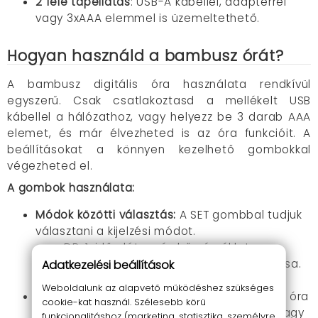
2 féle tápellátás
: USB-A kábellel, adapterrel
vagy 3xAAA elemmel is üzemeltethető.
Hogyan használd a bambusz órát?
A bambusz digitális óra használata rendkívül
egyszerű. Csak csatlakoztasd a mellékelt USB
kábellel a hálózathoz, vagy helyezz be 3 darab AAA
elemet, és már élvezheted is az óra funkcióit. A
beállításokat a könnyen kezelhető gombokkal
végezheted el.
A gombok használata:
Módok közötti választás:
A SET gombbal tudjuk
választani a kijelzési módot.
DP-1: idő, dátum és hőmérséklet
Adatkezelési beállítások
folyamatos és automatikus változtatása.
DP-2: csak az idő mutatása
Weboldalunk az alapvető működéshez szükséges
Hangvezérlés
: Energiatakarékos módban az óra
cookie-kat használ. Szélesebb körű
kijelzője ki van kapcsolva, ilyenkor tapssal vagy
funkcionalitáshoz (marketing, statisztika, személyre