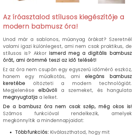
Az íróasztalod stílusos kiegészítője a
modern babmusz óra!
Unod már a sablonos, műanyag órákat? Szeretnél
valami igazi különlegest, ami nem csak praktikus, de
stílusos is? Akkor
ismerd meg a digitális bambusz
órát, ami örömmé teszi az idő telését!
Ez az óra nem csupán egy egyszerű időmérő eszköz,
hanem egy műalkotás, ami
elegáns bambusz
keretébe
öltözteti a modern technológiát.
Megjelenése
elbűvöli
a szemeket, és hangulata
megnyugtatja
a lelket.
De a bambusz óra nem csak szép, még okos is!
Számos funkcióval rendelkezik, amelyek
megkönnyítik a mindennapjaidat:
Többfunkciós:
Kiválaszthatod, hogy mit