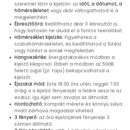
szeretnél látni a kijelzőn: az
időt, a dátumot, a
hőmérsékletet
vagy akár váltogathatod is a
megjelenítést.
Ébresztőóra:
Beállíthatsz akár 3 ébresztőt is,
hogy biztosan ne aludd el a fontos teendőket.
Hőmérséklet kijelzés:
Figyelheted a
szobahőmérsékletet, és beállíthatod a fűtést
vagy hűtést is ennek megfelelően.
Hangvezérlés:
Energiatakarékos módban a
kijelző kikapcsol. Ebben a módban az 50dB
feletti zajjal (pl. taps) bekapcsolhatod a
kijelzőt.
Éjszakai mód:
Este 18.00 óra után, reggel 7.00
óráig a a kijelző fényerejét a felére veszi le az
eszküz, így éjjel sem zavarja az álmodat.
Hordozható:
Kompakt mérete és könnyű súlya
miatt bárhova magaddal viheted.
3 fényerő
: az óra kijelzőjének fényereje 3
szinten állítható.