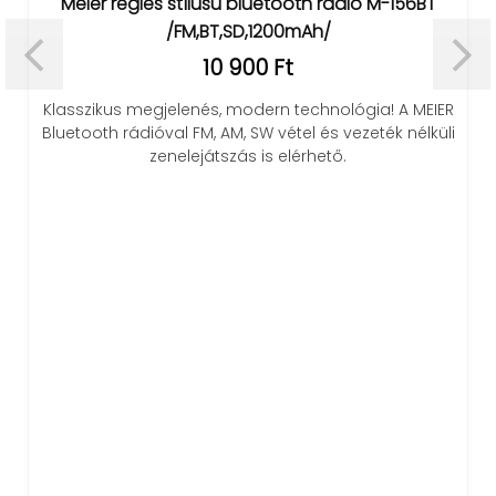
sú bluetooth rádió M-156BT
GH8013 LED kivetít
T,SD,1200mAh/
5 79
0 900 Ft
Dobd fel a hálószobádat a
hőmérséklet, dátum egy 
, modern technológia! A MEIER
állítható
AM, SW vétel és vezeték nélküli
szás is elérhető.