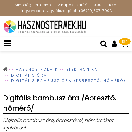
Minőségi termékek · 1-2 napos szállítás, 30.000 Ft felett
ingyenesen · Ügyfélszolgálat: +36(30)507-7908
168
HASZNOS HOLMIK
ELEKTRONIKA
DIGITÁLIS ÓRA
DIGITÁLIS BAMBUSZ ÓRA /ÉBRESZTŐ, HŐMÉRŐ/
Digitális bambusz óra /ébresztő,
hőmérő/
Digitális bambusz óra, ébresztővel, hőmérséklet
kijelzéssel.