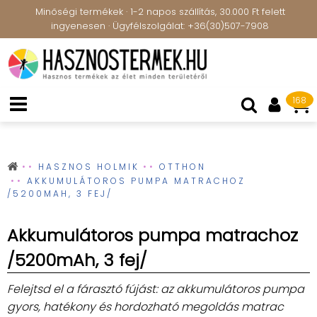
Minőségi termékek · 1-2 napos szállítás, 30.000 Ft felett
ingyenesen · Ügyfélszolgálat: +36(30)507-7908
168
HASZNOS HOLMIK
OTTHON
AKKUMULÁTOROS PUMPA MATRACHOZ
/5200MAH, 3 FEJ/
Akkumulátoros pumpa matrachoz
/5200mAh, 3 fej/
Felejtsd el a fárasztó fújást: az akkumulátoros pumpa
gyors, hatékony és hordozható megoldás matrac