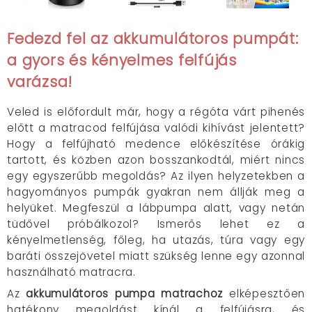
Fedezd fel az akkumulátoros pumpát:
a gyors és kényelmes felfújás
varázsa!
Veled is előfordult már, hogy a régóta várt pihenés
előtt a matracod felfújása valódi kihívást jelentett?
Hogy a felfújható medence előkészítése órákig
tartott, és közben azon bosszankodtál, miért nincs
egy egyszerűbb megoldás? Az ilyen helyzetekben a
hagyományos pumpák gyakran nem állják meg a
helyüket. Megfeszül a lábpumpa alatt, vagy netán
tüdővel próbálkozol? Ismerős lehet ez a
kényelmetlenség, főleg, ha utazás, túra vagy egy
baráti összejövetel miatt szükség lenne egy azonnal
használható matracra.
Az
akkumulátoros pumpa matrachoz
elképesztően
hatékony megoldást kínál a felfújásra, és