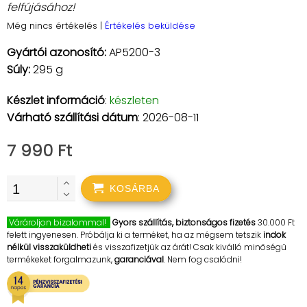
felfújásához!
Még nincs értékelés
|
Értékelés beküldése
Gyártói azonosító:
AP5200-3
Súly:
295 g
Készlet információ
:
készleten
Várható szállítási dátum
: 2026-08-11
7 990 Ft
KOSÁRBA
Várároljon bizalommal!
Gyors szállítás, biztonságos fizetés
30.000 Ft
felett ingyenesen. Próbálja ki a terméket, ha az mégsem tetszik
indok
nélkül visszaküldheti
és visszafizetjük az árát! Csak kiválló minőségű
termékeket forgalmazunk,
garanciával
. Nem fog csalódni!