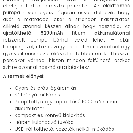
elfelejtheted a fárasztó perceket. Az
elektromos
pumpa
olyan gyors légáramlással dolgozik, hogy
akár a matracod, akár a strandon használatos
cikkeid azonnal készen állnak, hogy használd. Az
újratölthető 5200mAh lítium akkumulátorral
felszerelt pumpa bárhol veled lehet – akár
kempingezel, utazol, vagy csak otthon szeretnél egy
gyors pihenéshez előkészülni. Többé nem kell hosszú
perceket várnod, hiszen minden felfújható eszköz
szinte azonnal használatra kész lesz.
A termék előnyei:
Gyors és erős légáramlás
Kétirányú működés
Beépített, nagy kapacitású 5200mAh lítium
akkumulátor
Kompakt és könnyű kialakítás
Három különböző fúvóka
USB-ről tölthető, vezeték nélküli működés