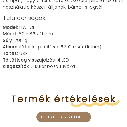
pumpát, hogy a felfújható eszközeid pillanatok alatt
használatra készen álljanak, bárhol is legyél!
Tulajdonságok:
Model
: HW-QB
Méret
: 80 x 85 x 11 mm
Súly
: 295 g
Akkumulátor kapacitása
: 5200 mAh (lítium)
Töltés
: USB
Töltöttség visszajelzés
: 4 LED
Kiegészítők
: 3 különböző fúvóka
Termék
értékelések
ÉRTÉKELÉS BEKÜLDÉSE