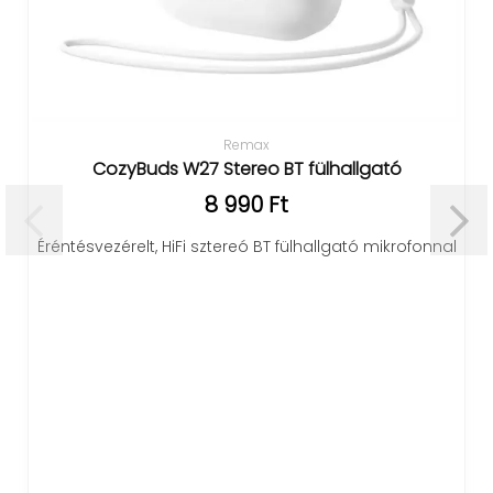
Remax
CozyBuds W27 Stereo BT fülhallgató
8 990 Ft
Éréntésvezérelt, HiFi sztereó BT fülhallgató mikrofonnal