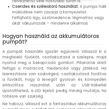
tervezhetsz vele hosszabb túrán is.
Csendes és széleskörű használat:
A pumpa halk
működése nem zavarja a környezetet.
Felfújható ágy, úszómedence, légmatrac vagy
akár vákuumzsák – mindenre alkalmas.
Hogyan használd az akkumulátoros
pumpát?
A pumpát használni igazán egyszerű! Válaszd ki a
megfelelő fúvókát, csatlakoztasd a szelepre, majd
nyomd meg a bekapcsoló gombot. Pillanatok alatt
felfújja a matracod, medencéd vagy játékod. Ha
leeresztésre van szükséged, csatlakoztasd fordítva
a fúvókát, hogy a levegőt gyorsan és könnyedén
eltávolítsa. Használat után az USB-kábellel
újratöltheted, a LED kijelző pedig mindig mutatja, ha
töltésre van szükség.
Ne habozz, válaszd ezt a fantasztikus akkumulátoros