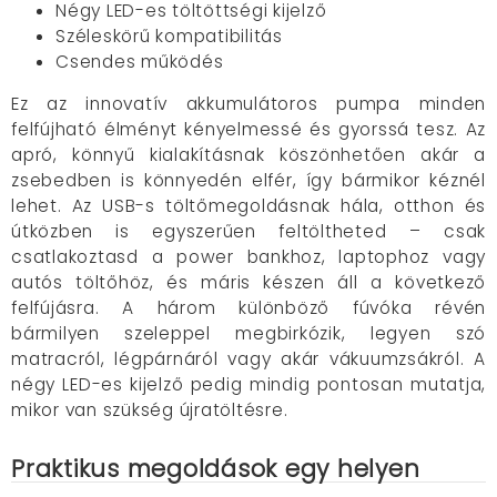
Négy LED-es töltöttségi kijelző
Széleskörű kompatibilitás
Csendes működés
Ez az innovatív akkumulátoros pumpa minden
felfújható élményt kényelmessé és gyorssá tesz. Az
apró, könnyű kialakításnak köszönhetően akár a
zsebedben is könnyedén elfér, így bármikor kéznél
lehet. Az USB-s töltőmegoldásnak hála, otthon és
útközben is egyszerűen feltöltheted – csak
csatlakoztasd a power bankhoz, laptophoz vagy
autós töltőhöz, és máris készen áll a következő
felfújásra. A három különböző fúvóka révén
bármilyen szeleppel megbirkózik, legyen szó
matracról, légpárnáról vagy akár vákuumzsákról. A
négy LED-es kijelző pedig mindig pontosan mutatja,
mikor van szükség újratöltésre.
Praktikus megoldások egy helyen