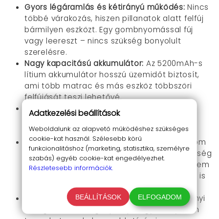
Gyors légáramlás és kétirányú működés:
Nincs
többé várakozás, hiszen pillanatok alatt felfúj
bármilyen eszközt. Egy gombnyomással fúj
vagy leereszt – nincs szükség bonyolult
szerelésre.
Nagy kapacitású akkumulátor:
Az 5200mAh-s
lítium akkumulátor hosszú üzemidőt biztosít,
ami több matrac és más eszköz többszöri
felfújását teszi lehetővé.
Kompakt design:
Könnyű és helytakarékos –
Adatkezelési beállítások
csomagodban alig észrevehető. Ideális
Weboldalunk az alapvető működéshez szükséges
utazáshoz, kempingezéshez.
cookie-kat használ. Szélesebb körű
Többféle fúvóka és USB-ről való töltés:
Három
funkcionalitáshoz (marketing, statisztika, személyre
különböző fúvóka és az USB-s töltési lehetőség
szabás) egyéb cookie-kat engedélyezhet.
révén minden eszközödhöz alkalmazható. Nem
Részletesebb információk.
kell konnektorra kötni, a mobil áramforrások is
megteszik.
BEÁLLÍTÁSOK
ELFOGADOM
LED-es visszajelzés:
Négy LED mutatja, mennyi
energiát tárol még a pumpa, így könnyedén