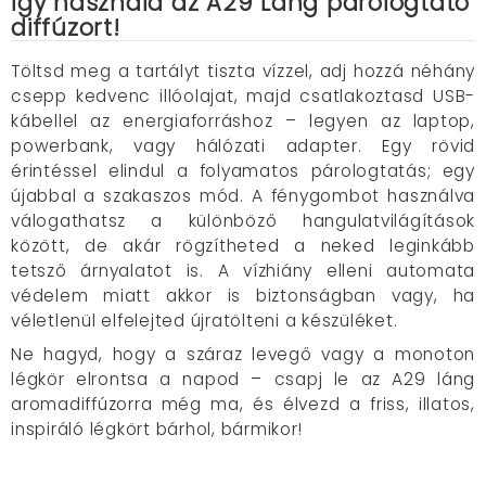
Így használd az A29 Láng párologtató
diffúzort!
Töltsd meg a tartályt tiszta vízzel, adj hozzá néhány
csepp kedvenc illóolajat, majd csatlakoztasd USB-
kábellel az energiaforráshoz – legyen az laptop,
powerbank, vagy hálózati adapter. Egy rövid
érintéssel elindul a folyamatos párologtatás; egy
újabbal a szakaszos mód. A fénygombot használva
válogathatsz a különböző hangulatvilágítások
között, de akár rögzítheted a neked leginkább
tetsző árnyalatot is. A vízhiány elleni automata
védelem miatt akkor is biztonságban vagy, ha
véletlenül elfelejted újratölteni a készüléket.
Ne hagyd, hogy a száraz levegő vagy a monoton
légkör elrontsa a napod – csapj le az A29 láng
aromadiffúzorra még ma, és élvezd a friss, illatos,
inspiráló légkört bárhol, bármikor!