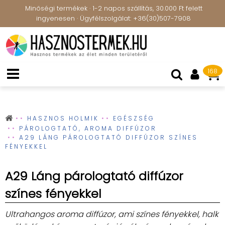
Minőségi termékek · 1-2 napos szállítás, 30.000 Ft felett
ingyenesen · Ügyfélszolgálat: +36(30)507-7908
168
HASZNOS HOLMIK
EGÉSZSÉG
PÁROLOGTATÓ, AROMA DIFFÚZOR
A29 LÁNG PÁROLOGTATÓ DIFFÚZOR SZÍNES
FÉNYEKKEL
A29 Láng párologtató diffúzor
színes fényekkel
Ultrahangos aroma diffúzor, ami színes fényekkel, halk