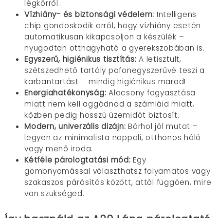
légkörről.
Vízhiány- és biztonsági védelem:
Intelligens
chip gondoskodik arról, hogy vízhiány esetén
automatikusan kikapcsoljon a készülék –
nyugodtan otthagyható a gyerekszobában is.
Egyszerű, higiénikus tisztítás:
A letisztult,
szétszedhető tartály pofonegyszerűvé teszi a
karbantartást – mindig higiénikus marad!
Energiahatékonyság
:
Alacsony fogyasztása
miatt nem kell aggódnod a számláid miatt,
közben pedig hosszú üzemidőt biztosít.
Modern, univerzális dizájn
:
Bárhol jól mutat –
legyen az minimalista nappali, otthonos háló
vagy menő iroda.
Kétféle párologtatási mód
:
Egy
gombnyomással választhatsz folyamatos vagy
szakaszos párásítás között, attól függően, mire
van szükséged.