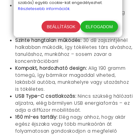
szabás) egyéb cookie-kat engedélyezhet.
Lánghatású, színes fények
:
A gombokkal
Részletesebb információk.
vezérelhető effektek között otthonos, meleg
lángfénytől egészen a színes, lélegző
világításig mindent megtalálsz, így kedved
BEÁLLÍTÁSOK
ELFOGADOM
szerint hangolhatod a légkört.
Szinte hangtalan működés
:
30 dB zajszintjénél
halkabban működik, így tökéletes társ alváshoz,
tanuláshoz, munkához – sosem zavar a
koncentrációban!
Kompakt, hordozható design
:
Alig 190 gramm
tömegű, így bármikor magaddal viheted,
lakásból autóba, munkahelyre vagy utazáshoz
is tökéletes.
USB Type-C csatlakozás
:
Nincs szükség hálózati
aljzatra, elég bármilyen USB energiaforrás – ez
adja a diffúzor mobilitását.
160 ml-es tartály
:
Elég nagy ahhoz, hogy akár
egész éjszaka vagy több munkaórán át
folyamatosan gondoskodjon a megfelelő