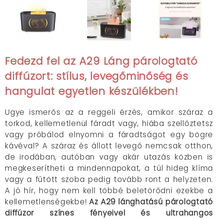
Fedezd fel az A29 Láng párologtató
diffúzort: stílus, levegőminőség és
hangulat egyetlen készülékben!
Ugye ismerős az a reggeli érzés, amikor száraz a
torkod, kellemetlenül fáradt vagy, hiába szellőztetsz
vagy próbálod elnyomni a fáradtságot egy bögre
kávéval? A száraz és állott levegő nemcsak otthon,
de irodában, autóban vagy akár utazás közben is
megkeserítheti a mindennapokat, a túl hideg klíma
vagy a fűtött szoba pedig tovább ront a helyzeten.
A jó hír, hogy nem kell többé beletörődni ezekbe a
kellemetlenségekbe!
Az A29 lánghatású párologtató
diffúzor színes fényeivel és ultrahangos