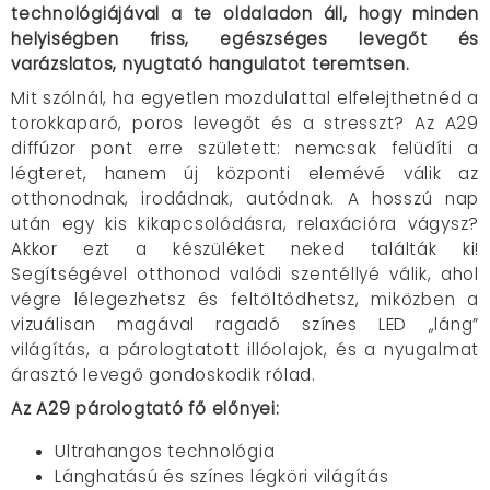
technológiájával a te oldaladon áll, hogy minden
helyiségben friss, egészséges levegőt és
varázslatos, nyugtató hangulatot teremtsen.
Mit szólnál, ha egyetlen mozdulattal elfelejthetnéd a
torokkaparó, poros levegőt és a stresszt? Az A29
diffúzor pont erre született: nemcsak felüdíti a
légteret, hanem új központi elemévé válik az
otthonodnak, irodádnak, autódnak. A hosszú nap
után egy kis kikapcsolódásra, relaxációra vágysz?
Akkor ezt a készüléket neked találták ki!
Segítségével otthonod valódi szentéllyé válik, ahol
végre lélegezhetsz és feltöltődhetsz, miközben a
vizuálisan magával ragadó színes LED „láng”
világítás, a párologtatott illóolajok, és a nyugalmat
árasztó levegő gondoskodik rólad.
Az A29 párologtató fő előnyei:
Ultrahangos technológia
Lánghatású és színes légköri világítás