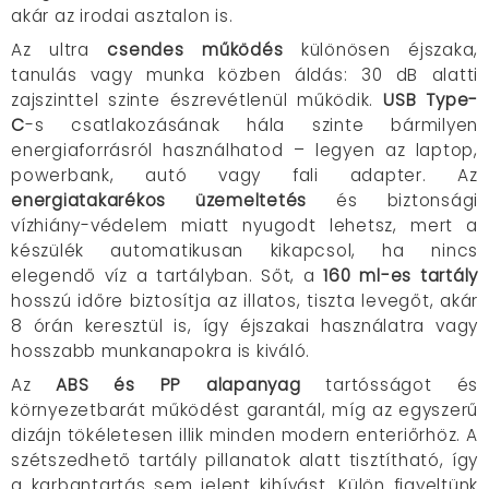
akár az irodai asztalon is.
Az ultra
csendes működés
különösen éjszaka,
tanulás vagy munka közben áldás: 30 dB alatti
zajszinttel szinte észrevétlenül működik.
USB Type-
C
-s csatlakozásának hála szinte bármilyen
energiaforrásról használhatod – legyen az laptop,
powerbank, autó vagy fali adapter. Az
energiatakarékos üzemeltetés
és biztonsági
vízhiány-védelem miatt nyugodt lehetsz, mert a
készülék automatikusan kikapcsol, ha nincs
elegendő víz a tartályban. Sőt, a
160 ml-es tartály
hosszú időre biztosítja az illatos, tiszta levegőt, akár
8 órán keresztül is, így éjszakai használatra vagy
hosszabb munkanapokra is kiváló.
Az
ABS és PP alapanyag
tartósságot és
környezetbarát működést garantál, míg az egyszerű
dizájn tökéletesen illik minden modern enteriőrhöz. A
szétszedhető tartály pillanatok alatt tisztítható, így
a karbantartás sem jelent kihívást. Külön figyeltünk