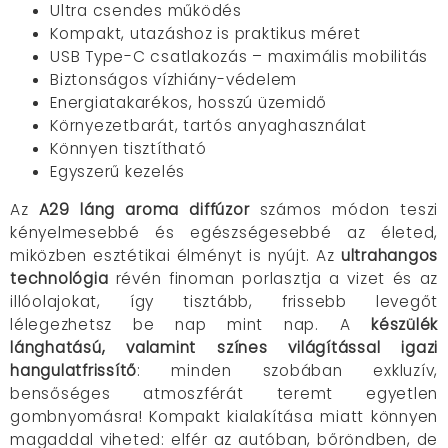
Ultra csendes működés
Kompakt, utazáshoz is praktikus méret
USB Type-C csatlakozás – maximális mobilitás
Biztonságos vízhiány-védelem
Energiatakarékos, hosszú üzemidő
Környezetbarát, tartós anyaghasználat
Könnyen tisztítható
Egyszerű kezelés
Az
A29 láng aroma diffúzor
számos módon teszi
kényelmesebbé és egészségesebbé az életed,
miközben esztétikai élményt is nyújt. Az
ultrahangos
technológia
révén finoman porlasztja a vizet és az
illóolajokat, így tisztább, frissebb levegőt
lélegezhetsz be nap mint nap. A
készülék
lánghatású, valamint színes világítással igazi
hangulatfrissítő
: minden szobában exkluzív,
bensőséges atmoszférát teremt egyetlen
gombnyomásra! Kompakt kialakítása miatt könnyen
magaddal viheted: elfér az autóban, bőröndben, de