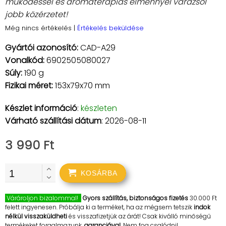
működéssel és aromaterápiás élménnyel varázsol
jobb közérzetet!
Még nincs értékelés
|
Értékelés beküldése
Gyártói azonosító:
CAD-A29
Vonalkód:
6902505080027
Súly:
190 g
Fizikai méret:
153x79x70 mm
Készlet információ
:
készleten
Várható szállítási dátum
: 2026-08-11
3 990 Ft
KOSÁRBA
Várároljon bizalommal!
Gyors szállítás, biztonságos fizetés
30.000 Ft
felett ingyenesen. Próbálja ki a terméket, ha az mégsem tetszik
indok
nélkül visszaküldheti
és visszafizetjük az árát! Csak kiválló minőségű
termékeket forgalmazunk,
garanciával
. Nem fog csalódni!