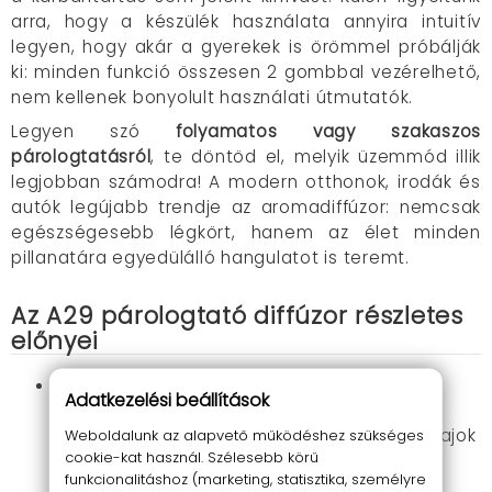
arra, hogy a készülék használata annyira intuitív
legyen, hogy akár a gyerekek is örömmel próbálják
ki: minden funkció összesen 2 gombbal vezérelhető,
nem kellenek bonyolult használati útmutatók.
Legyen szó
folyamatos vagy szakaszos
párologtatásról
, te döntöd el, melyik üzemmód illik
legjobban számodra! A modern otthonok, irodák és
autók legújabb trendje az aromadiffúzor: nemcsak
egészségesebb légkört, hanem az élet minden
pillanatára egyedülálló hangulatot is teremt.
Az A29 párologtató diffúzor részletes
előnyei
Ultrahangos párologtatás
:
A diffúzor
Adatkezelési beállítások
mikroméretű, hideg párát képez, amely
nemcsak frissíti a levegőt, de segít az illóolajok
Weboldalunk az alapvető működéshez szükséges
cookie-kat használ. Szélesebb körű
természetes aromájának teljes
funkcionalitáshoz (marketing, statisztika, személyre
kibontakoztatásában is.