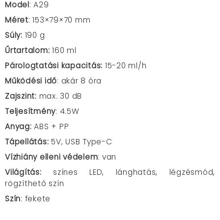
Model
: A29
Méret
: 153×79×70 mm
Súly:
190 g
Űrtartalom:
160 ml
Párologtatási kapacitás:
15-20 ml/h
Működési idő
: akár 8 óra
Zajszint:
max. 30 dB
Teljesítmény
: 4.5W
Anyag:
ABS + PP
Tápellátás:
5V, USB Type-C
Vízhiány elleni védelem
: van
Világítás:
színes LED, lánghatás, légzésmód,
rögzíthető szín
Szín
: fekete