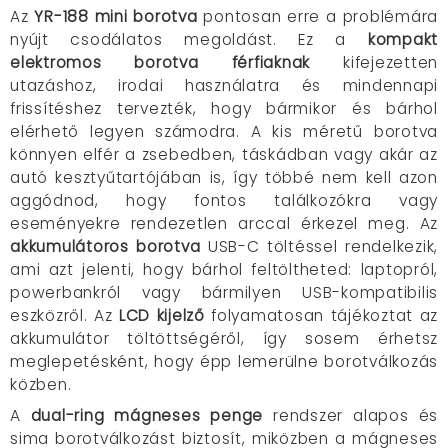
Az
YR-188 mini borotva
pontosan erre a problémára
nyújt csodálatos megoldást. Ez a
kompakt
elektromos borotva férfiaknak
kifejezetten
utazáshoz, irodai használatra és mindennapi
frissítéshez tervezték, hogy bármikor és bárhol
elérhető legyen számodra. A kis méretű borotva
könnyen elfér a zsebedben, táskádban vagy akár az
autó kesztyűtartójában is, így többé nem kell azon
aggódnod, hogy fontos találkozókra vagy
eseményekre rendezetlen arccal érkezel meg. Az
akkumulátoros borotva
USB-C töltéssel rendelkezik,
ami azt jelenti, hogy bárhol feltöltheted: laptopról,
powerbankról vagy bármilyen USB-kompatibilis
eszközről. Az
LCD kijelző
folyamatosan tájékoztat az
akkumulátor töltöttségéről, így sosem érhetsz
meglepetésként, hogy épp lemerülne borotválkozás
közben.
A
dual-ring mágneses penge
rendszer alapos és
sima borotválkozást biztosít, miközben a mágneses