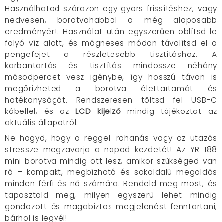
Használhatod szárazon egy gyors frissítéshez, vagy
nedvesen, borotvahabbal a még alaposabb
eredményért. Használat után egyszerűen öblítsd le
folyó víz alatt, és mágneses módon távolítsd el a
pengefejet a részletesebb tisztításhoz. A
karbantartás és tisztítás mindössze néhány
másodpercet vesz igénybe, így hosszú távon is
megőrizheted a borotva élettartamát és
hatékonyságát. Rendszeresen töltsd fel USB-C
kábellel, és az
LCD kijelző
mindig tájékoztat az
aktuális állapotról.
Ne hagyd, hogy a reggeli rohanás vagy az utazás
stressze megzavarja a napod kezdetét! Az YR-188
mini borotva mindig ott lesz, amikor szükséged van
rá – kompakt, megbízható és sokoldalú megoldás
minden férfi és nő számára. Rendeld meg most, és
tapasztald meg, milyen egyszerű lehet mindig
gondozott és magabiztos megjelenést fenntartani,
bárhol is legyél!