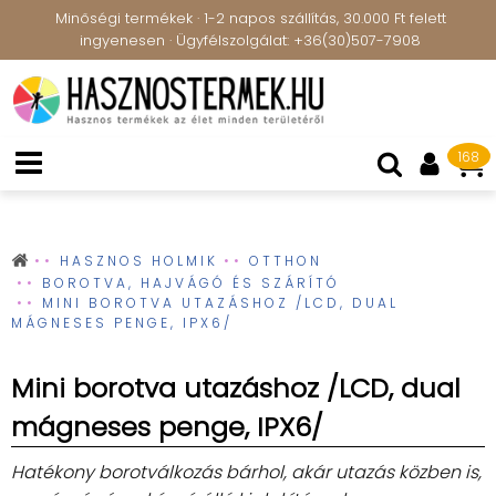
Minőségi termékek · 1-2 napos szállítás, 30.000 Ft felett
ingyenesen · Ügyfélszolgálat: +36(30)507-7908
168
HASZNOS HOLMIK
OTTHON
BOROTVA, HAJVÁGÓ ÉS SZÁRÍTÓ
MINI BOROTVA UTAZÁSHOZ /LCD, DUAL
MÁGNESES PENGE, IPX6/
Mini borotva utazáshoz /LCD, dual
mágneses penge, IPX6/
Hatékony borotválkozás bárhol, akár utazás közben is,