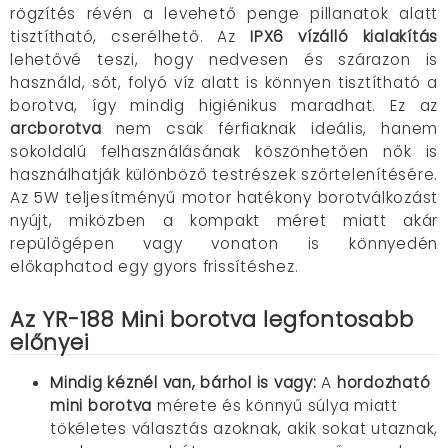
rögzítés révén a levehető penge pillanatok alatt
tisztítható, cserélhető. Az
IPX6 vízálló kialakítás
lehetővé teszi, hogy nedvesen és szárazon is
használd, sőt, folyó víz alatt is könnyen tisztítható a
borotva, így mindig higiénikus maradhat. Ez az
arcborotva
nem csak férfiaknak ideális, hanem
sokoldalú felhasználásának köszönhetően nők is
használhatják különböző testrészek szőrtelenítésére.
Az 5W teljesítményű motor hatékony borotválkozást
nyújt, miközben a kompakt méret miatt akár
repülőgépen vagy vonaton is könnyedén
előkaphatod egy gyors frissítéshez.
Az YR-188 Mini borotva legfontosabb
előnyei
Mindig kéznél van, bárhol is vagy:
A
hordozható
mini borotva
mérete és könnyű súlya miatt
tökéletes választás azoknak, akik sokat utaznak,