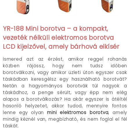
YR-188 Mini borotva – a kompakt,
vezeték nélküli elektromos borotva
LCD kijelzővel, amely bárhová elkísér
Ismered azt az érzést, amikor reggel rohanás
közben rájössz, hogy nem tudsz időben
borotválkozni, vagy amikor üzleti úton egyszer csak
táskádban keresgélsz egy használható borotvát?
Netán a hagyományos borotvák túl nagyok a
táskádhoz, a penge sérült, vagy épp nem elég
alapos a borotválkozás? Ha akár egyszer is átéltél
hasonló helyzetet, akkor tudod, mennyire fontos
lenne egy olyan
mini elektromos borotva
, amely
mindig kéznél van, megbízható, és nem foglal el fél
táskát.