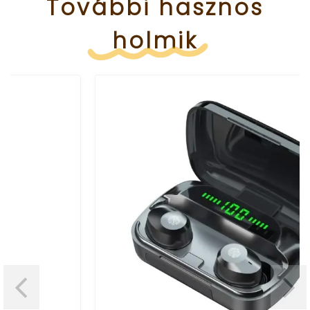
További
hasznos
holmik