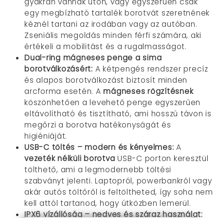
gyakran vannak úton, vagy egyszerűen csak
egy megbízható tartalék borotvát szeretnének
kéznél tartani az irodában vagy az autóban.
Zseniális megoldás minden férfi számára, aki
értékeli a mobilitást és a rugalmasságot.
Dual-ring mágneses penge a sima
borotválkozásért:
A kétpengés rendszer precíz
és alapos borotválkozást biztosít minden
arcforma esetén. A
mágneses rögzítésnek
köszönhetően a levehető penge egyszerűen
eltávolítható és tisztítható, ami hosszú távon is
megőrzi a borotva hatékonyságát és
higiéniáját.
USB-C töltés – modern és kényelmes:
A
vezeték nélküli borotva
USB-C porton keresztül
tölthető, ami a legmodernebb töltési
szabványt jelenti. Laptopról, powerbankról vagy
akár autós töltőről is feltöltheted, így soha nem
kell attól tartanod, hogy útközben lemerül.
IPX6 vízállóság – nedves és száraz használat: