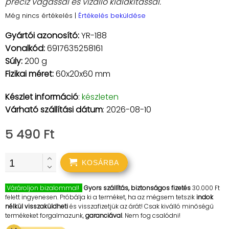
precíz vágással és vízálló kialakítással.
Még nincs értékelés
|
Értékelés beküldése
Gyártói azonosító:
YR-188
Vonalkód:
6917635258161
Súly:
200 g
Fizikai méret:
60x20x60 mm
Készlet információ
:
készleten
Várható szállítási dátum
: 2026-08-10
5 490 Ft
KOSÁRBA
Várároljon bizalommal!
Gyors szállítás, biztonságos fizetés
30.000 Ft
felett ingyenesen. Próbálja ki a terméket, ha az mégsem tetszik
indok
nélkül visszaküldheti
és visszafizetjük az árát! Csak kiválló minőségű
termékeket forgalmazunk,
garanciával
. Nem fog csalódni!