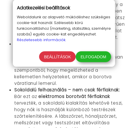
Az IPX6 vízállósági szabvány garantálja, hogy a
Adatkezelési beállítások
mini elektromos borotva
nedves környezetben
Weboldalunk az alapvető működéshez szükséges
is biztonságosan használható. Borotválkozhatsz
cookie-kat használ. Szélesebb körű
borotvahabbal a zuhany alatt, vagy egyszerűen
funkcionalitáshoz (marketing, statisztika, személyre
csak folyó víz alatt tisztíthatod meg használat
szabás) egyéb cookie-kat engedélyezhet.
után, így mindig friss és higiénikus maradhat.
Részletesebb információk.
LCD kijelző az aktuális töltöttségről:
Az
LCD
kijelző
valós időben mutatja az akkumulátor
töltöttségi szintjét, így mindig tudod, mikor van
BEÁLLÍTÁSOK
ELFOGADOM
szükség töltésre. Ez a funkció kiváló abból a
szempontból, hogy megelőzheted a
kellemetlen helyzeteket, amikor a borotva
váratlanul lemerül.
Sokoldalú felhasználás – nem csak férfiaknak:
Bár ezt az
elektromos borotvát férfiaknak
tervezték, a sokoldalú kialakítás lehetővé teszi,
hogy nők is használják különböző testrészek
szőrtelenítésére. A lábszőrzet, hónaljszőrzet,
mellszőrzet vagy testszőrzet eltávolítása