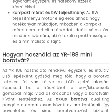
egyaránt egyszerű és hatékony ezzel a
készülékkel.
Kompakt méret és 5W teljesítmény:
Az 5W
teljesítményű motor elég erős ahhoz, hogy
hatékonyan működjön, miközben a kompakt
méret nem terheli a táskádat. Ideális választás
mindenki számára, aki értékeli a praktikusságot
és a minimalista dizájnt.
Hogyan használd az YR-188 mini
borotvát?
Az YR-188 használata rendkívül egyszerű és intuitív.
Első lépésként győződj meg róla, hogy a borotva
teljesen fel van töltve az LCD kijelző alapján.
Kapcsold be a készüléket a be-/kikapcsoló
gombbal, majd vidd az arcodhoz vagy a borotválni
kívánt testrészhez. Az
akkus borotva
dual-ring
pengéje automatikusan követi az arc kontúrjait, így
egyenletes és sima borotválkozást biztosít.