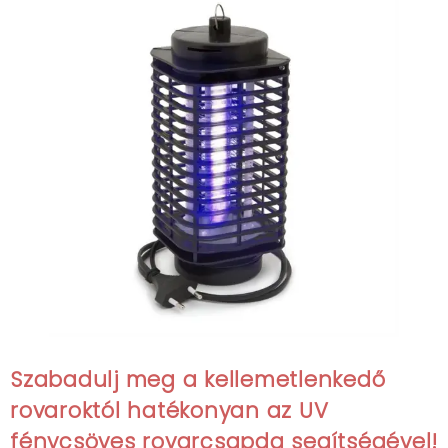
Szabadulj meg a kellemetlenkedő
rovaroktól hatékonyan az UV
fénycsöves rovarcsapda segítségével!