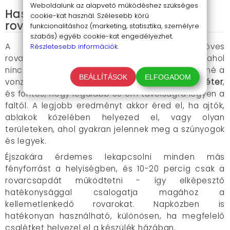
Weboldalunk az alapvető működéshez szükséges
Használati útmutató az UV
cookie-kat használ. Szélesebb körű
rovarcsapdához
funkcionalitáshoz (marketing, statisztika, személyre
szabás) egyéb cookie-kat engedélyezhet.
A bámulatos hatékonyságú UV fénycsöves
Részletesebb információk.
rovarcsapdát lehetőleg olyan helyre helyezd, ahol
nincs erős fény a közelben, hiszen ez csökkentené a
BEÁLLÍTÁSOK
ELFOGADOM
vonzó hatását.
Optimális magassága 0,8-1,2 méter
,
és fontos, hogy legalább 30 cm távolságra legyen a
faltól. A legjobb eredményt akkor éred el, ha ajtók,
ablakok közelében helyezed el, vagy olyan
területeken, ahol gyakran jelennek meg a szúnyogok
és legyek.
Éjszakára érdemes lekapcsolni minden más
fényforrást a helyiségben, és 10-20 percig csak a
rovarcsapdát működtetni - így elképesztő
hatékonysággal csalogatja magához a
kellemetlenkedő rovarokat. Napközben is
hatékonyan használható, különösen, ha megfelelő
csalétket helyezel el a készülék házában.