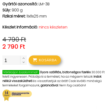
Gyártói azonosító:
LM-3B
Súly:
900 g
Fizikai méret:
11x11x25 mm
Készlet információ
:
nincs készleten
4 790 Ft
2 790 Ft
KOSÁRBA
Várároljon bizalommal!
Gyors szállítás, biztonságos fizetés
30.000 Ft
felett ingyenesen. Próbálja ki a terméket, ha az mégsem tetszik
indok
nélkül visszaküldheti
és visszafizetjük az árát! Csak kiválló minőségű
termékeket forgalmazunk,
garanciával
. Nem fog csalódni!