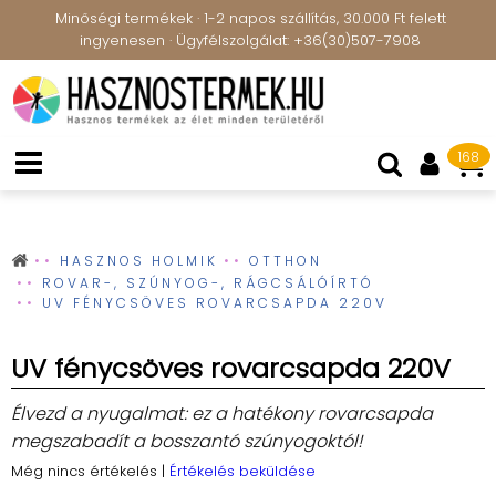
Minőségi termékek · 1-2 napos szállítás, 30.000 Ft felett
ingyenesen · Ügyfélszolgálat: +36(30)507-7908
168
HASZNOS HOLMIK
OTTHON
ROVAR-, SZÚNYOG-, RÁGCSÁLÓÍRTÓ
UV FÉNYCSÖVES ROVARCSAPDA 220V
UV fénycsöves rovarcsapda 220V
Élvezd a nyugalmat: ez a hatékony rovarcsapda
megszabadít a bosszantó szúnyogoktól!
Még nincs értékelés
|
Értékelés beküldése