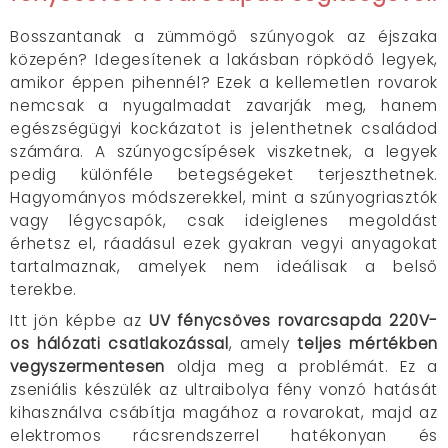
Bosszantanak a zümmögő szúnyogok az éjszaka
közepén? Idegesítenek a lakásban röpködő legyek,
amikor éppen pihennél? Ezek a kellemetlen rovarok
nemcsak a nyugalmadat zavarják meg, hanem
egészségügyi kockázatot is jelenthetnek családod
számára. A szúnyogcsípések viszketnek, a legyek
pedig különféle betegségeket terjeszthetnek.
Hagyományos módszerekkel, mint a szúnyogriasztók
vagy légycsapók, csak ideiglenes megoldást
érhetsz el, ráadásul ezek gyakran vegyi anyagokat
tartalmaznak, amelyek nem ideálisak a belső
terekbe.
Itt jön képbe az
UV fénycsöves rovarcsapda 220V-
os hálózati csatlakozással
, amely
teljes mértékben
vegyszermentesen
oldja meg a problémát. Ez a
zseniális készülék az ultraibolya fény vonzó hatását
kihasználva csábítja magához a rovarokat, majd az
elektromos rácsrendszerrel hatékonyan és