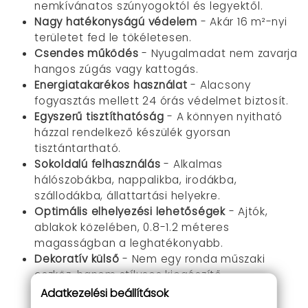
nemkívánatos szúnyogoktól és legyektől.
Nagy hatékonyságú védelem
- Akár 16 m²-nyi
területet fed le tökéletesen.
Csendes működés
- Nyugalmadat nem zavarja
hangos zúgás vagy kattogás.
Energiatakarékos használat
- Alacsony
fogyasztás mellett 24 órás védelmet biztosít.
Egyszerű tisztíthatóság
- A könnyen nyitható
házzal rendelkező készülék gyorsan
tisztántartható.
Sokoldalú felhasználás
- Alkalmas
hálószobákba, nappalikba, irodákba,
szállodákba, állattartási helyekre.
Optimális elhelyezési lehetőségek
- Ajtók,
ablakok közelében, 0.8-1.2 méteres
magasságban a leghatékonyabb.
Dekoratív külső
- Nem egy ronda műszaki
eszköz, hanem stílusos kiegészítő
otthonodban.
Adatkezelési beállítások