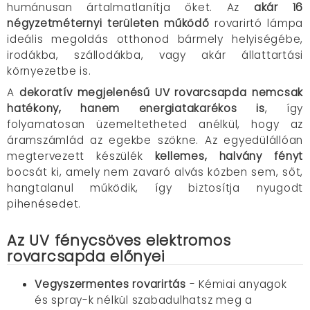
humánusan ártalmatlanítja őket. Az
akár 16
négyzetméternyi területen működő
rovarirtó lámpa
ideális megoldás otthonod bármely helyiségébe,
irodákba, szállodákba, vagy akár állattartási
környezetbe is.
A
dekoratív megjelenésű UV rovarcsapda nemcsak
hatékony, hanem energiatakarékos is
, így
folyamatosan üzemeltetheted anélkül, hogy az
áramszámlád az egekbe szökne. Az egyedülállóan
megtervezett készülék
kellemes, halvány fényt
bocsát ki, amely nem zavaró alvás közben sem, sőt,
hangtalanul működik, így biztosítja nyugodt
pihenésedet.
Az UV fénycsöves elektromos
rovarcsapda előnyei
Vegyszermentes rovarirtás
- Kémiai anyagok
és spray-k nélkül szabadulhatsz meg a