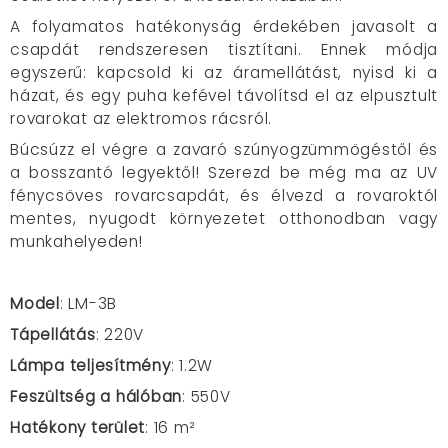
A folyamatos hatékonyság érdekében javasolt a
csapdát rendszeresen tisztítani. Ennek módja
egyszerű: kapcsold ki az áramellátást, nyisd ki a
házat, és egy puha kefével távolítsd el az elpusztult
rovarokat az elektromos rácsról.
Búcsúzz el végre a zavaró szúnyogzümmögéstől és
a bosszantó legyektől! Szerezd be még ma az UV
fénycsöves rovarcsapdát, és élvezd a rovaroktól
mentes, nyugodt környezetet otthonodban vagy
munkahelyeden!
Model
: LM-3B
Tápellátás
: 220V
Lámpa teljesítmény
: 1.2W
Feszültség a hálóban
: 550V
Hatékony terület
: 16 m²