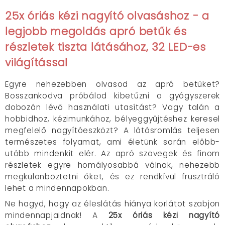
25x óriás kézi nagyító olvasáshoz - a
legjobb megoldás apró betűk és
részletek tiszta látásához, 32 LED-es
világítással
Egyre nehezebben olvasod az apró betűket?
Bosszankodva próbálod kibetűzni a gyógyszerek
dobozán lévő használati utasítást? Vagy talán a
hobbidhoz, kézimunkához, bélyeggyűjtéshez keresel
megfelelő nagyítóeszközt? A látásromlás teljesen
természetes folyamat, ami életünk során előbb-
utóbb mindenkit elér. Az apró szövegek és finom
részletek egyre homályosabbá válnak, nehezebb
megkülönböztetni őket, és ez rendkívül frusztráló
lehet a mindennapokban.
Ne hagyd, hogy az éleslátás hiánya korlátot szabjon
mindennapjaidnak! A
25x óriás kézi nagyító