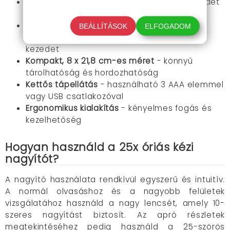
Kihajtható támasz
- szabaddá teszi a kezeidet
munka közben
Rendkívül könnyű, mindössze 146 gramm
-
BEÁLLÍTÁSOK
ELFOGADOM
hosszú használat esetén sem fárasztja a
kezedet
Kompakt, 8 x 21,8 cm-es méret
- könnyű
tárolhatóság és hordozhatóság
Kettős tápellátás
- használható 3 AAA elemmel
vagy USB csatlakozóval
Ergonomikus kialakítás
- kényelmes fogás és
kezelhetőség
Hogyan használd a 25x óriás kézi
nagyítót?
A nagyító használata rendkívül egyszerű és intuitív.
A normál olvasáshoz és a nagyobb felületek
vizsgálatához használd a nagy lencsét, amely 10-
szeres nagyítást biztosít. Az apró részletek
megtekintéséhez pedig használd a 25-szörös