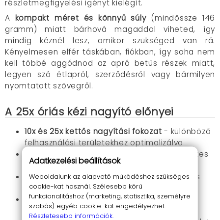
részletmegfigyelési igényt kielégít.
A
kompakt méret és könnyű súly
(mindössze 146
gramm) miatt bárhová magaddal viheted, így
mindig kéznél lesz, amikor szükséged van rá.
Kényelmesen elfér táskában, fiókban, így soha nem
kell többé aggódnod az apró betűs részek miatt,
legyen szó étlapról, szerződésről vagy bármilyen
nyomtatott szövegről.
A 25x óriás kézi nagyító előnyei
10x és 25x kettős nagyítási fokozat
- különböző
felhasználási területekhez optimalizálva
32 nagyteljesítményű LED világítás
- tökéletes
Adatkezelési beállítások
láthatóság bármilyen fényviszonyok között
80 mm-es nagy átmérőjű fő lencse
- széles
Weboldalunk az alapvető működéshez szükséges
cookie-kat használ. Szélesebb körű
látótér a kényelmes olvasáshoz
funkcionalitáshoz (marketing, statisztika, személyre
20 mm-es precíziós kislencse
- extrém
szabás) egyéb cookie-kat engedélyezhet.
nagyítás az apró részletekhez
Részletesebb információk.