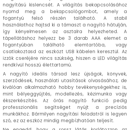
nagyítású kislencsét. A világítás bekapcsolásához
nyomd meg a bekapcsológombot, amely a
fogantyú felső részén található. A stabil
használathoz hajtsd ki a támaszt a nagyító hátulján,
így kényelmesen az asztalra helyezheted. A
tápellátáshoz helyezz be 3 darab AAA elemet a
fogantyúban található elemtartóba, vagy
csatlakoztasd az eszközt USB kábelen keresztül. Az
izzók cseréjére nincs szükség, hiszen a LED világítás
rendkívül hosszú élettartamú.
A nagyító ideális társad lesz újságok, könyvek,
szerződések, használati utasítások olvasásához, de
kiválóan alkalmazható hobby tevékenységekhez is,
mint bélyeggyűjtés, modellezés, kézimunka vagy
ékszerkészítés. Az órás nagyító funkció pedig
professzionális segítséget nyújt a precíziós
munkákhoz. Bármilyen nagyítási feladatról is legyen
szó, ez az eszköz mindig megbízhatóan teljesít.
Ne engedd, hogy a rossz látás korlátozzon az