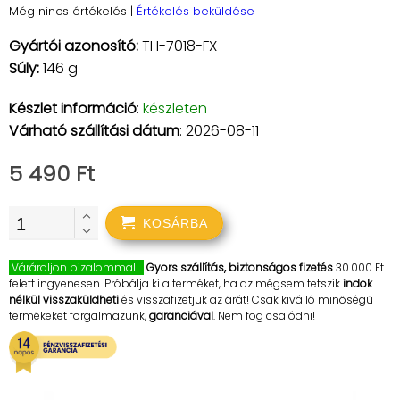
Még nincs értékelés
|
Értékelés beküldése
Gyártói azonosító:
TH-7018-FX
Súly:
146 g
Készlet információ
:
készleten
Várható szállítási dátum
: 2026-08-11
5 490 Ft
KOSÁRBA
Várároljon bizalommal!
Gyors szállítás, biztonságos fizetés
30.000 Ft
felett ingyenesen. Próbálja ki a terméket, ha az mégsem tetszik
indok
nélkül visszaküldheti
és visszafizetjük az árát! Csak kiválló minőségű
termékeket forgalmazunk,
garanciával
. Nem fog csalódni!