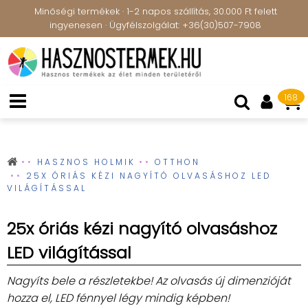
Minőségi termékek · 1-2 napos szállítás, 30.000 Ft felett
ingyenesen · Ügyfélszolgálat: +36(30)507-7908
168
HASZNOS HOLMIK
OTTHON
25X ÓRIÁS KÉZI NAGYÍTÓ OLVASÁSHOZ LED
VILÁGÍTÁSSAL
25x óriás kézi nagyító olvasáshoz
LED világítással
Nagyíts bele a részletekbe! Az olvasás új dimenzióját
hozza el, LED fénnyel légy mindig képben!