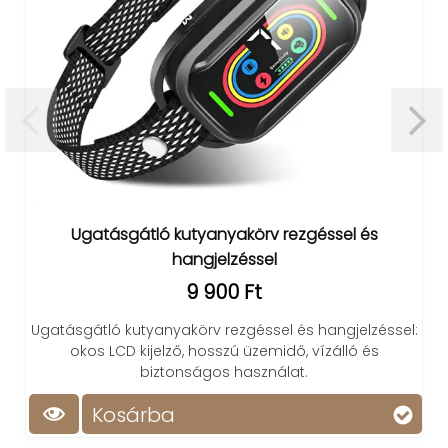
tló kutyanyakörv rezgéssel és
Térkő tisztító ke
hangjelzéssel
9 900 Ft
A térkő tisztító
tyanyakörv rezgéssel és hangjelzéssel:
eltávolít
ijelző, hosszú üzemidő, vízálló és
biztonságos használat.
rba
Kosárb