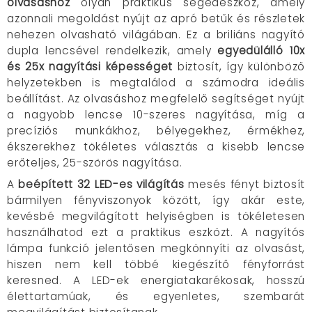
olvasáshoz
olyan praktikus segédeszköz, amely
azonnali megoldást nyújt az apró betűk és részletek
nehezen olvasható világában. Ez a briliáns nagyító
dupla lencsével rendelkezik, amely
egyedülálló 10x
és 25x nagyítási képességet
biztosít, így különböző
helyzetekben is megtalálod a számodra ideális
beállítást. Az olvasáshoz megfelelő segítséget nyújt
a nagyobb lencse 10-szeres nagyítása, míg a
precíziós munkákhoz, bélyegekhez, érmékhez,
ékszerekhez tökéletes választás a kisebb lencse
erőteljes, 25-szörös nagyítása.
A
beépített 32 LED-es világítás
mesés fényt biztosít
bármilyen fényviszonyok között, így akár este,
kevésbé megvilágított helyiségben is tökéletesen
használhatod ezt a praktikus eszközt. A nagyítós
lámpa funkció jelentősen megkönnyíti az olvasást,
hiszen nem kell többé kiegészítő fényforrást
keresned. A LED-ek energiatakarékosak, hosszú
élettartamúak, és egyenletes, szembarát