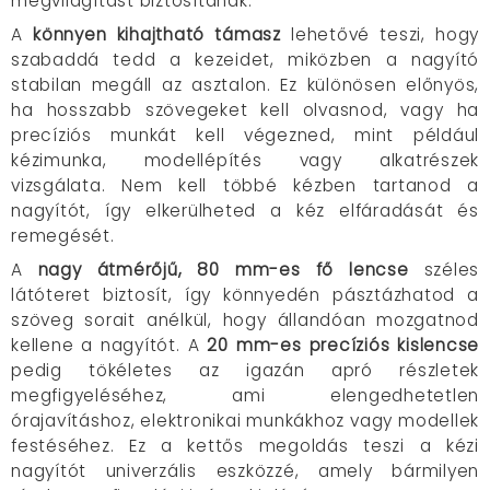
megvilágítást biztosítanak.
A
könnyen kihajtható támasz
lehetővé teszi, hogy
szabaddá tedd a kezeidet, miközben a nagyító
stabilan megáll az asztalon. Ez különösen előnyös,
ha hosszabb szövegeket kell olvasnod, vagy ha
precíziós munkát kell végezned, mint például
kézimunka, modellépítés vagy alkatrészek
vizsgálata. Nem kell többé kézben tartanod a
nagyítót, így elkerülheted a kéz elfáradását és
remegését.
A
nagy átmérőjű, 80 mm-es fő lencse
széles
látóteret biztosít, így könnyedén pásztázhatod a
szöveg sorait anélkül, hogy állandóan mozgatnod
kellene a nagyítót. A
20 mm-es precíziós kislencse
pedig tökéletes az igazán apró részletek
megfigyeléséhez, ami elengedhetetlen
órajavításhoz, elektronikai munkákhoz vagy modellek
festéséhez. Ez a kettős megoldás teszi a kézi
nagyítót univerzális eszközzé, amely bármilyen