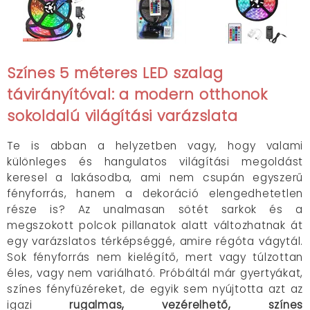
Színes 5 méteres LED szalag
távirányítóval: a modern otthonok
sokoldalú világítási varázslata
Te is abban a helyzetben vagy, hogy valami
különleges és hangulatos világítási megoldást
keresel a lakásodba, ami nem csupán egyszerű
fényforrás, hanem a dekoráció elengedhetetlen
része is? Az unalmasan sötét sarkok és a
megszokott polcok pillanatok alatt változhatnak át
egy varázslatos térképséggé, amire régóta vágytál.
Sok fényforrás nem kielégítő, mert vagy túlzottan
éles, vagy nem variálható. Próbáltál már gyertyákat,
színes fényfüzéreket, de egyik sem nyújtotta azt az
igazi
rugalmas, vezérelhető, színes