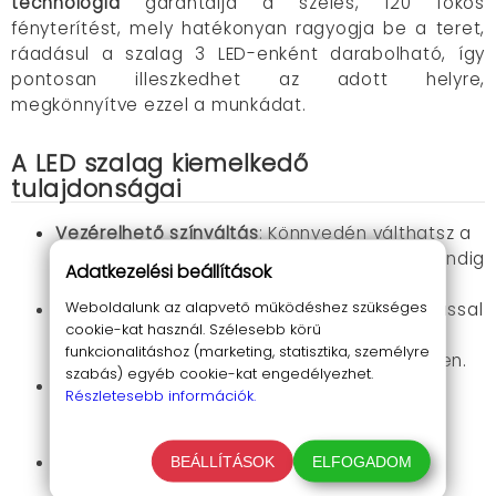
technológia
garantálja a széles, 120 fokos
fényterítést, mely hatékonyan ragyogja be a teret,
ráadásul a szalag 3 LED-enként darabolható, így
pontosan illeszkedhet az adott helyre,
megkönnyítve ezzel a munkádat.
A LED szalag kiemelkedő
tulajdonságai
Vezérelhető színváltás
: Könnyedén válthatsz a
különböző színek között, hogy a világítás mindig
Adatkezelési beállítások
a helyzethez igazodjon.
Weboldalunk az alapvető működéshez szükséges
Fényerő szabályozás
: Egyetlen gombnyomással
cookie-kat használ. Szélesebb körű
beállítható a kívánt fényintenzitás, ami
funkcionalitáshoz (marketing, statisztika, személyre
tökéletessé teszi azt bármilyen környezetben.
szabás) egyéb cookie-kat engedélyezhet.
Fényjáték funkció
: Különböző fényjátékokat
Részletesebb információk.
hozhatsz létre, amelyek a tér minden zugát
különlegessé teszik.
Rugalmas, öntapadós kialakítás
: Bármilyen
BEÁLLÍTÁSOK
ELFOGADOM
felületre könnyedén alkalmazható, így