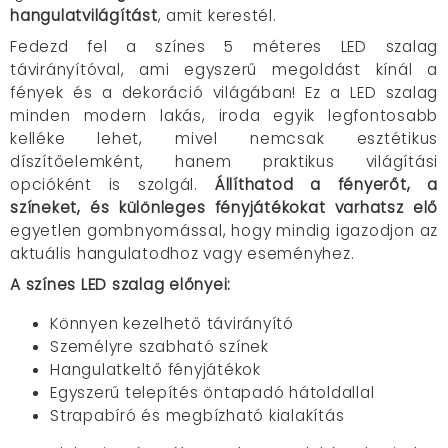
hangulatvilágítást
, amit kerestél.
Fedezd fel a színes 5 méteres LED szalag
távirányítóval, ami egyszerű megoldást kínál a
fények és a dekoráció világában! Ez a LED szalag
minden modern lakás, iroda egyik legfontosabb
kelléke lehet, mivel nemcsak esztétikus
díszítőelemként, hanem praktikus világítási
opcióként is szolgál.
Állíthatod a fényerőt, a
színeket, és különleges fényjátékokat varhatsz elő
egyetlen gombnyomással, hogy mindig igazodjon az
aktuális hangulatodhoz vagy eseményhez.
A színes LED szalag előnyei:
Könnyen kezelhető távirányító
Személyre szabható színek
Hangulatkeltő fényjátékok
Egyszerű telepítés öntapadó hátoldallal
Strapabíró és megbízható kialakítás