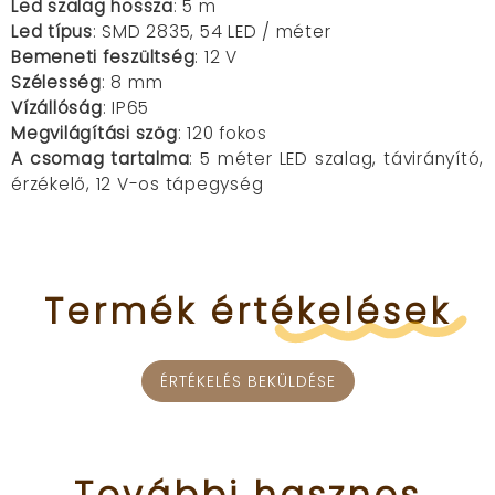
Led szalag hossza
: 5 m
Led típus
: SMD 2835, 54 LED / méter
Bemeneti feszültség
: 12 V
Szélesség
: 8 mm
Vízállóság
: IP65
Megvilágítási szög
: 120 fokos
A csomag tartalma
: 5 méter LED szalag, távirányító,
érzékelő, 12 V-os tápegység
Termék
értékelések
ÉRTÉKELÉS BEKÜLDÉSE
További
hasznos