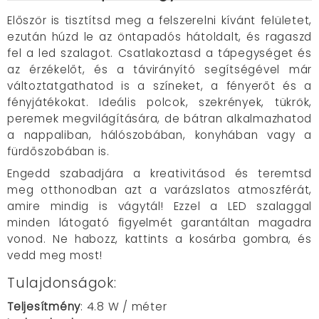
Először is tisztítsd meg a felszerelni kívánt felületet,
ezután húzd le az öntapadós hátoldalt, és ragaszd
fel a led szalagot. Csatlakoztasd a tápegységet és
az érzékelőt, és a távirányító segítségével már
változtatgathatod is a színeket, a fényerőt és a
fényjátékokat. Ideális polcok, szekrények, tükrök,
peremek megvilágítására, de bátran alkalmazhatod
a nappaliban, hálószobában, konyhában vagy a
fürdőszobában is.
Engedd szabadjára a kreativitásod és teremtsd
meg otthonodban azt a varázslatos atmoszférát,
amire mindig is vágytál! Ezzel a LED szalaggal
minden látogató figyelmét garantáltan magadra
vonod. Ne habozz, kattints a kosárba gombra, és
vedd meg most!
Tulajdonságok:
Teljesítmény
: 4.8 W / méter