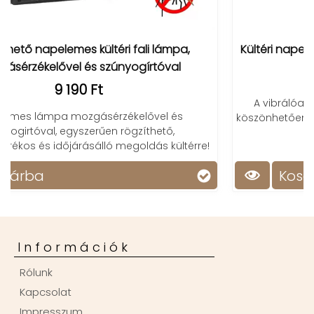
Kültéri napelemes LED fáklya lámpa láng effektel
3 490 Ft
2 490 Ft
A vibrálóan élethű láng effekt és a napelemnek
köszönhetően költséghatékony, hangulatos világítás
varázsolhatsz a kertedbe.
rre!
Kosárba
Információk
Rólunk
Kapcsolat
Impresszum