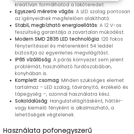
kreatívan formálhatod a lakóteredet.
Egyszerű méretre vágás
: A LED szalag pontosan
az igényeidnek megfelelően alakítható.
Stabil, megbízható energiaellátás
: A 12 V-os
feszültség garantálja a zavartalan működést.
Modern SMD 2835 LED technológia
: 120 fokos
fényterítéssel és méterenként 54 leddel
biztosítja az egyenletes megvilágítást.
IP65 vízállóság
: A párás környezet sem jelent
problémát, használható fürdőszobában,
konyhában is.
Komplett csomag
: Minden szükséges elemet
tartalmaz – LED szalag, távirányító, érzékelő és
tápegység –, azonnal használatra kész.
Sokoldalúság
: Hangulatvilágításként, háttér-
vagy kiemelő fényként is alkalmazható, a
lehetőségek végtelenek.
Használata pofonegyszerű