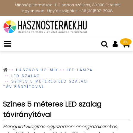
Minőségi termékek · 1-2 napos szállítás, 30.000 Ft felett
ingyenesen · Ügyfélszolgálat: +36(30)507-7908
168
HASZNOS HOLMIK
LED LÁMPA
LED SZALAG
SZÍNES 5 MÉTERES LED SZALAG
TÁVIRÁNYÍTÓVAL
Színes 5 méteres LED szalag
távirányítóval
Hangulatvilágítás egyszerűen: energiatakarékos,