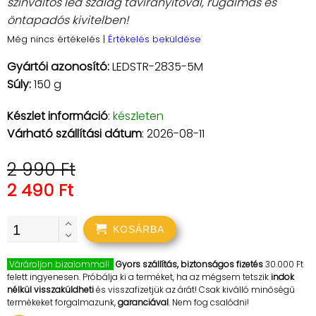
színváltós led szalag távirányítóval, rugalmas és
öntapadós kivitelben!
Még nincs értékelés
|
Értékelés beküldése
Gyártói azonosító:
LEDSTR-2835-5M
Súly:
150 g
Készlet információ
:
készleten
Várható szállítási dátum
: 2026-08-11
2 990 Ft
2 490 Ft
KOSÁRBA
Várároljon bizalommal!
Gyors szállítás, biztonságos fizetés
30.000 Ft
felett ingyenesen. Próbálja ki a terméket, ha az mégsem tetszik
indok
nélkül visszaküldheti
és visszafizetjük az árát! Csak kiválló minőségű
termékeket forgalmazunk,
garanciával
. Nem fog csalódni!