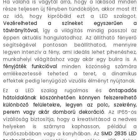
Ha valaha is vágytál arra, hogy a lakásod minden
része teljesen új fényben tündököljön, akkor most itt
az idő, hogy kipróbáld ezt a LED szalagot.
Vezérelheted a színeket egyszerűen a
távirányítóval
, így a világítás mindig passzol az
éppen aktuális hangulatodhoz. Az állítható fényerő
segítségével pontosan beállíthatod, mennyire
legyen intenzív a fény, ami ideális lehet pihenéshez,
munkahelyi világításhoz vagy akár egy bulira is. A
fényjáték funkcióval
minden közönség számára
emlékezetessé teheted a teret, a dinamikus
effektek pedig lenyűgöző vizuális élményt nyújtanak.
Ez a LED szalag rugalmas és
öntapadós
hátoldalának köszönhetően könnyen felszerelhető
különböző felületekre, legyen az polc, szekrény,
perem vagy akár domború dekoráció
. Az IP65-ös
vízállóság biztosítja, hogy a kreativitásod a nedves
helyeken is szárnyra kaphasson, például a
fürdőszobában vagy a konyhában. Az
SMD 2835 LED