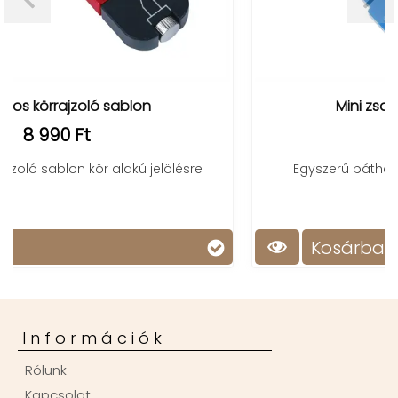
Mini zsanérlyuk fúró sablon
890 Ft
e
Egyszerű páthely fúró sablon két mérethez
Kosárba
Információk
Rólunk
Kapcsolat