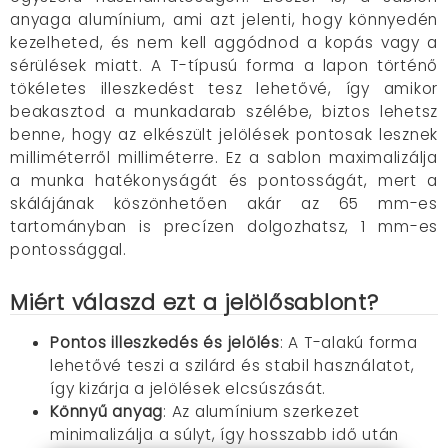
anyaga alumínium, ami azt jelenti, hogy könnyedén
kezelheted, és nem kell aggódnod a kopás vagy a
sérülések miatt. A T-típusú forma a lapon történő
tökéletes illeszkedést tesz lehetővé, így amikor
beakasztod a munkadarab szélébe, biztos lehetsz
benne, hogy az elkészült jelölések pontosak lesznek
milliméterről milliméterre. Ez a sablon maximalizálja
a munka hatékonyságát és pontosságát, mert a
skálájának köszönhetően akár az 65 mm-es
tartományban is precízen dolgozhatsz, 1 mm-es
pontossággal.
Miért válaszd ezt a jelölősablont?
Pontos illeszkedés és jelölés
: A T-alakú forma
lehetővé teszi a szilárd és stabil használatot,
így kizárja a jelölések elcsúszását.
Könnyű anyag
: Az alumínium szerkezet
minimalizálja a súlyt, így hosszabb idő után