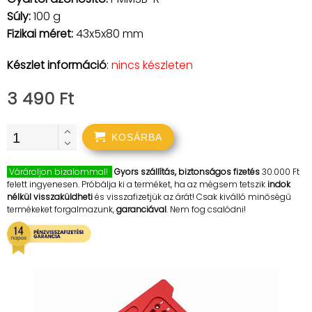
Súly:
100 g
Fizikai méret:
43x5x80 mm
Készlet információ
:
nincs készleten
3 490 Ft
KOSÁRBA
Várároljon bizalommal!
Gyors szállítás, biztonságos fizetés
30.000 Ft
felett ingyenesen. Próbálja ki a terméket, ha az mégsem tetszik
indok
nélkül visszaküldheti
és visszafizetjük az árát! Csak kiválló minőségű
termékeket forgalmazunk,
garanciával
. Nem fog csalódni!