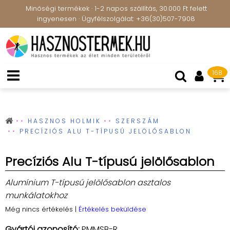
Minőségi termékek · 1-2 napos szállítás, 30.000 Ft felett
ingyenesen · Ügyfélszolgálat: +36(30)507-7908
168
HASZNOS HOLMIK
SZERSZÁM
PRECÍZIÓS ALU T-TÍPUSÚ JELÖLŐSABLON
Precíziós Alu T-típusú jelölősablon
Alumínium T-típusú jelölősablon asztalos
munkálatokhoz
Még nincs értékelés
|
Értékelés beküldése
Gyártói azonosító:
PMMSB-R