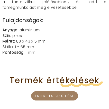
a fantasztikus jelölősablont, és tedd a
famegmunkálást még élvezetesebbé!
Tulajdonságok:
Anyaga
: alumínium
Szín
: piros
Méret
: 80 x 43 x 5 mm
Skála
: 1 - 65 mm
Pontosság
: 1 mm
Termék
értékelések
ÉRTÉKELÉS BEKÜLDÉSE