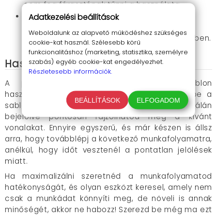
sem fog fárasztónak tűnni a használata.
Tartósság mindenek felett
: Ellenáll a
Adatkezelési beállítások
korróziónak és a fizikai sérüléseknek, hosszú
Weboldalunk az alapvető működéshez szükséges
távon megbízható partner lesz a műhelyedben.
cookie-kat használ. Szélesebb körű
funkcionalitáshoz (marketing, statisztika, személyre
Használati útmutató
szabás) egyéb cookie-kat engedélyezhet.
Részletesebb információk.
A precíziós alumínium T-típusú jelölősablon
használata rendkívül egyszerű. Csak akaszd be a
BEÁLLÍTÁSOK
ELFOGADOM
sablon szélét a munkadarab szélébe, majd a skálán
bejelölve pontosan rajzolhatod meg a kívánt
vonalakat. Ennyire egyszerű, és már készen is állsz
arra, hogy továbblépj a következő munkafolyamatra,
anélkül, hogy időt vesztenél a pontatlan jelölések
miatt.
Ha maximalizálni szeretnéd a munkafolyamatod
hatékonyságát, és olyan eszközt keresel, amely nem
csak a munkádat könnyíti meg, de növeli is annak
minőségét, akkor ne habozz! Szerezd be még ma ezt