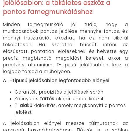
jelölősablon: a tökéletes eszköz a
pontos famegmunkáláshoz
Minden famegmunkáló jól tudja, hogy a
munkadarabok pontos jelölése mennyire fontos, és
mennyi frusztrációt okozhat, ha ez nem sikerül
tökéletesen. Ha szeretnél búcsút inteni az
elcsúszott, pontatlan jelöléseknek, és helyette egy
precíz, megbízható megoldást keresel, akkor a
precíziós alumínium T-típusú jelölősablon lesz a
legjobb társad a műhelyben.
A T-típusú jelölősablon legfontosabb előnyei
:
Garantált
precizitás
a jelölések során
Könnyű és
tartós
alumíniumból készült
T-alakú
kialakítás, amely megkönnyíti a pontos
jelölést
A jelölősablon előnyei messze túlmutatnak az
egyszerű használhatóságon. Először is, a sablon