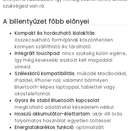
szükséged van rá.
A billentyűzet főbb előnyei
Kompakt és hordozható kialakítás
:
összecsukható formájának köszönhetően
könnyen szállítható és tárolható.
Integrált touchpad
: nincs szükség külön egérre,
így még kevesebb eszközt kell magaddal
vinned.
Széleskörű kompatibilitás
: működik MacBookkal,
iPaddel, iPhone-nal, valamint bármilyen
Bluetooth-képes laptoppal, tablettel vagy
okostelefonnal.
Gyors és stabil Bluetooth kapcsolat
:
megbízható adatátvitel késedelem nélkül.
Hosszú akkumulátor-élettartam
: akár 48 órás
folyamatos használat egyetlen töltéssel.
Energiatakarékos funkció
: optimalizált