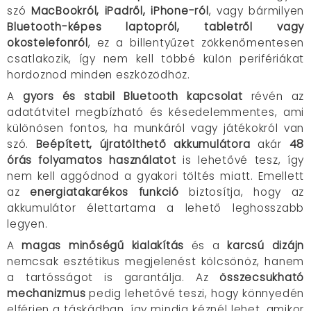
szó
MacBookról, iPadről, iPhone-ról
, vagy bármilyen
Bluetooth-képes laptopról, tabletről vagy
okostelefonról
, ez a billentyűzet zökkenőmentesen
csatlakozik, így nem kell többé külön perifériákat
hordoznod minden eszközödhöz.
A
gyors és stabil Bluetooth kapcsolat
révén az
adatátvitel megbízható és késedelemmentes, ami
különösen fontos, ha munkáról vagy játékokról van
szó.
Beépített, újratölthető akkumulátora
akár
48
órás folyamatos használatot
is lehetővé tesz, így
nem kell aggódnod a gyakori töltés miatt. Emellett
az
energiatakarékos funkció
biztosítja, hogy az
akkumulátor élettartama a lehető leghosszabb
legyen.
A
magas minőségű kialakítás
és a
karcsú dizájn
nemcsak esztétikus megjelenést kölcsönöz, hanem
a tartósságot is garantálja. Az
összecsukható
mechanizmus
pedig lehetővé teszi, hogy könnyedén
elférjen a táskádban, így mindig kéznél lehet, amikor