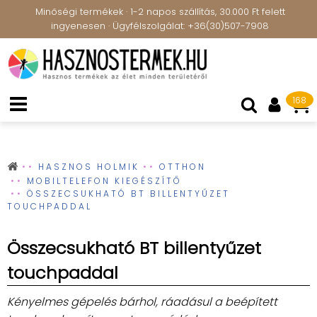
Minőségi termékek · 1-2 napos szállítás, 30.000 Ft felett
ingyenesen · Ügyfélszolgálat: +36(30)507-7908
168
HASZNOS HOLMIK
OTTHON
MOBILTELEFON KIEGÉSZÍTŐ
ÖSSZECSUKHATÓ BT BILLENTYŰZET
TOUCHPADDAL
Összecsukható BT billentyűzet
touchpaddal
Kényelmes gépelés bárhol, ráadásul a beépített