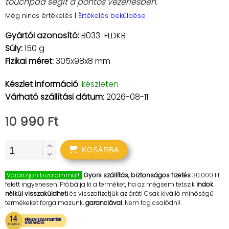
touchpad segít a pontos vezérlésben.
Még nincs értékelés
|
Értékelés beküldése
Gyártói azonosító:
B033-FLDKB
Súly:
150 g
Fizikai méret:
305x98x8 mm
Készlet információ
:
készleten
Várható szállítási dátum
: 2026-08-11
10 990 Ft
KOSÁRBA
Várároljon bizalommal!
Gyors szállítás, biztonságos fizetés
30.000 Ft
felett ingyenesen. Próbálja ki a terméket, ha az mégsem tetszik
indok
nélkül visszaküldheti
és visszafizetjük az árát! Csak kiválló minőségű
termékeket forgalmazunk,
garanciával
. Nem fog csalódni!