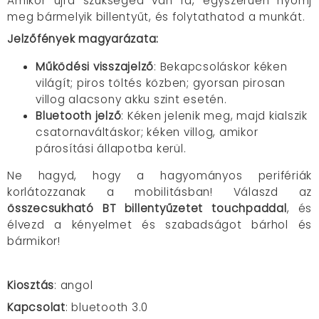
Amikor újra szükséged van rá, egyszerűen nyomj
meg bármelyik billentyűt, és folytathatod a munkát.
Jelzőfények magyarázata:
Működési visszajelző
: Bekapcsoláskor kéken
világít; piros töltés közben; gyorsan pirosan
villog alacsony akku szint esetén.
Bluetooth jelző
: Kéken jelenik meg, majd kialszik
csatornaváltáskor; kéken villog, amikor
párosítási állapotba kerül.
Ne hagyd, hogy a hagyományos perifériák
korlátozzanak a mobilitásban! Válaszd az
összecsukható BT billentyűzetet touchpaddal
, és
élvezd a kényelmet és szabadságot bárhol és
bármikor!
Kiosztás
: angol
Kapcsolat
: bluetooth
3.0