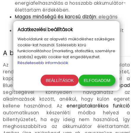
energiafelhasználás a hosszabb akkumulátor-
élettartam érdekében.
Magas minőségű és karcsú dizájn
: elegáns
megjelenés és tartósság egyben.
Adatkezelési beállítások
10 méteres hatótáv
: szabad mozgást biztosít
anélkül, hogy a kapcsolat megszakadna.
Weboldalunk az alapvető működéshez szükséges
cookie-kat használ. Szélesebb körű
funkcionalitáshoz (marketing, statisztika, személyre
A billentyűzet használata
szabás) egyéb cookie-kat engedélyezhet.
Részletesebb információk.
Az
összecsukható BT billentyűzet
használata
rendkívül egyszerű. Csak nyisd ki a billentyűzetet,
kapcsold be, és párosítsd az eszközöddel a
BEÁLLÍTÁSOK
ELFOGADOM
Bluetooth-on keresztül. Az
integrált touchpad
segítségével könnyedén navigálhatsz az
alkalmazások között, anélkül, hogy külön egeret
kellene használnod. Az
energiatakarékos funkció
automatikusan készenléti módba helyezi a
billentyűzetet, ha egy ideig nem használod, így
meghosszabbítva az akkumulátor élettartamát.