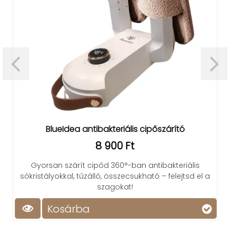
BlueIdea antibakteriális cipőszárító
8 900 Ft
Gyorsan szárít cipőd 360°-ban antibakteriális
sókristályokkal, tűzálló, összecsukható – felejtsd el a
szagokat!
Kosárba