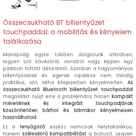
Összecsukható BT billentyűzet
touchpaddal: a mobilitás és kényelem
találkozása
Manapság egyre többen dolgozunk útközben,
legyen szó kávézóról, vonatról vagy éppen egy
parkban töltött délutánról. Azonban a hagyományos
billentyűzetek és egerek cipelése nem mindig
praktikus, sőt, néha kifejezetten kényelmetlen.
Az
összecsukható Bluetooth billentyűzet touchpaddal
megoldást nyújt erre a problémára, hiszen
kompakt
méretének és integrált touchpadjának
köszönhetően bárhol és bármikor kényelmesen
használhatod
.
Ez a
lenyűgöző
eszköz nemcsak helytakarékos,
hanem
széleskörű kompatibilitást
is biztosít. Legyen