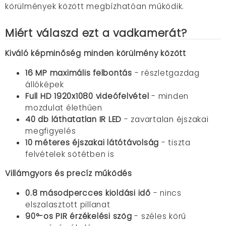
körülmények között megbízhatóan működik.
Miért válaszd ezt a vadkamerát?
Kiváló képminőség minden körülmény között
16 MP maximális felbontás
- részletgazdag
állóképek
Full HD 1920x1080 videófelvétel
- minden
mozdulat élethűen
40 db láthatatlan IR LED
- zavartalan éjszakai
megfigyelés
10 méteres éjszakai látótávolság
- tiszta
felvételek sötétben is
Villámgyors és precíz működés
0.8 másodpercces kioldási idő
- nincs
elszalasztott pillanat
90°-os PIR érzékelési szög
- széles körű