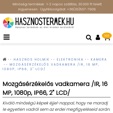
Minőségi termékek · 1-2 napos szállítás, 30.000 Ft felett
ingyenesen · Ügyfélszolgálat: +36(30)507-7908
168
HASZNOS HOLMIK
ELEKTRONIKA
KAMERA
MOZGÁSÉRZÉKELŐS VADKAMERA /IR, 16 MP,
1080P, IP66, 2" LCD/
Mozgásérzékelős vadkamera /IR, 16
MP, 1080p, IP66, 2" LCD/
Kiváló minőségű képek éjjel-nappal, hogy ne maradj
le egyetlen vadról sem az erdei megfigyeléseid során.