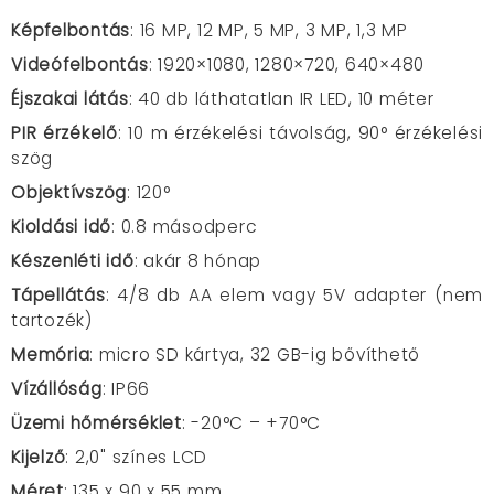
Képfelbontás
: 16 MP, 12 MP, 5 MP, 3 MP, 1,3 MP
Videófelbontás
: 1920×1080, 1280×720, 640×480
Éjszakai látás
: 40 db láthatatlan IR LED, 10 méter
PIR érzékelő
: 10 m érzékelési távolság, 90° érzékelési
szög
Objektívszög
: 120°
Kioldási idő
: 0.8 másodperc
Készenléti idő
: akár 8 hónap
Tápellátás
: 4/8 db AA elem vagy 5V adapter (nem
tartozék)
Memória
: micro SD kártya, 32 GB-ig bővíthető
Vízállóság
: IP66
Üzemi hőmérséklet
: -20°C – +70°C
Kijelző
: 2,0" színes LCD
Méret
: 135 x 90 x 55 mm