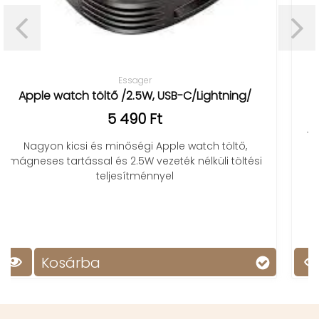
LED matrix pixel panel
Lightning/
18 990 Ft
Több méretben kapható LED mátrix pixel p
tch töltő,
applikációról vezérelhető, kreatív kije
lküli töltési
Kosárba