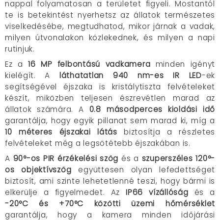
nappal folyamatosan a területet figyeli. Mostantól
te is betekintést nyerhetsz az állatok természetes
viselkedésébe, megtudhatod, mikor járnak a vadak,
milyen útvonalakon közlekednek, és milyen a napi
rutinjuk.
Ez a
16 MP felbontású vadkamera
minden igényt
kielégít. A
láthatatlan 940 nm-es IR LED
-ek
segítségével éjszaka is kristálytiszta felvételeket
készít, miközben teljesen észrevétlen marad az
állatok számára. A
0.8 másodperces kioldási idő
garantálja, hogy egyik pillanat sem marad ki, míg a
10 méteres éjszakai látás
biztosítja a részletes
felvételeket még a legsötétebb éjszakában is.
A
90°-os PIR érzékelési szög
és a
szuperszéles 120°-
os objektívszög
együttesen olyan lefedettséget
biztosít, ami szinte lehetetlenné teszi, hogy bármi is
elkerülje a figyelmedet. Az
IP66 vízállóság
és a
-20°C és +70°C közötti üzemi hőmérséklet
garantálja, hogy a kamera minden időjárási