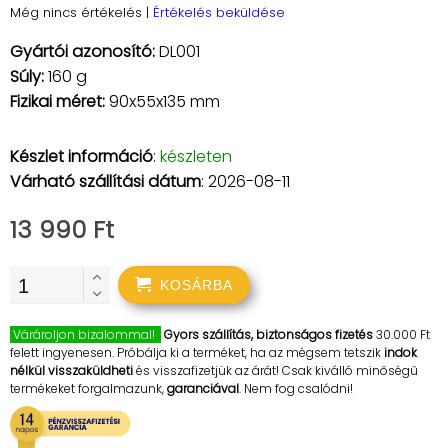
Még nincs értékelés
|
Értékelés beküldése
Gyártói azonosító:
DL001
Súly:
160 g
Fizikai méret:
90x55x135 mm
Készlet információ
:
készleten
Várható szállítási dátum
: 2026-08-11
13 990 Ft
KOSÁRBA
Várároljon bizalommal!
Gyors szállítás, biztonságos fizetés
30.000 Ft
felett ingyenesen. Próbálja ki a terméket, ha az mégsem tetszik
indok
nélkül visszaküldheti
és visszafizetjük az árát! Csak kiválló minőségű
termékeket forgalmazunk,
garanciával
. Nem fog csalódni!