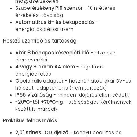
mozgásérzékelés
Szuperérzékeny PIR szenzor
- 10 méteres
érzékelési távolság
Automatikus ki- és bekapcsolás
-
energiatakarékos üzem
Hosszú üzemidő és tartósság
Akár 8 hónapos készenléti idő
- ritkán kell
elemcserélni
4 vagy 8 darab AA elem
- rugalmas
energiaellátás
Opcionális adapter
- használhatod akár 5V-os
hálózati adapterrel is (nem tartozék)
IP66 vízállóság
- minden időjárás ellen védett
-20°C-tól +70°C-ig
- szélsőséges körülmények
között is működik
Praktikus felhasználás
2,0" színes LCD kijelző
- könnyű beállítás és