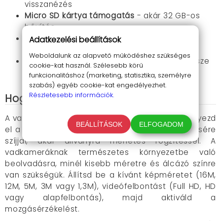
visszanézés
Micro SD kártya támogatás
- akár 32 GB-os
bővítés
Szíjas vagy menetes rögzítés
- flexibilis
Adatkezelési beállítások
elhelyezés
Weboldalunk az alapvető működéshez szükséges
Kompakt méret
- 135 x 90 x 55 mm, mindössze
cookie-kat használ. Szélesebb körű
160 gramm
funkcionalitáshoz (marketing, statisztika, személyre
szabás) egyéb cookie-kat engedélyezhet.
Részletesebb információk.
Hogyan használd a vadkamerát?
A vadkamera használata rendkívül egyszerű. Helyezd
BEÁLLÍTÁSOK
ELFOGADOM
el a kamerát a kiválasztott helyre - akár fa törzsére
szíjjal, akár állványra menetes rögzítéssel. A
vadkameráknak természetes környezetbe való
beolvadásra, minél kisebb méretre és álcázó színre
van szükségük. Állítsd be a kívánt képméretet (16M,
12M, 5M, 3M vagy 1,3M), videófelbontást (Full HD, HD
vagy alapfelbontás), majd aktiváld a
mozgásérzékelést.