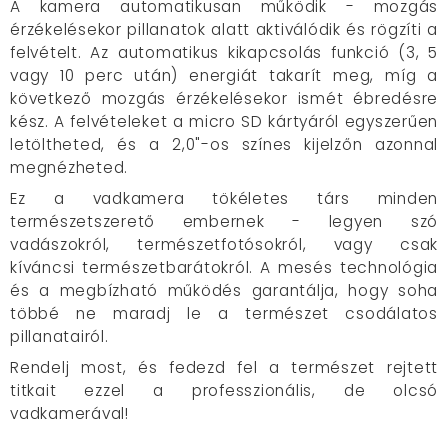
A kamera automatikusan működik - mozgás
érzékelésekor pillanatok alatt aktiválódik és rögzíti a
felvételt. Az automatikus kikapcsolás funkció (3, 5
vagy 10 perc után) energiát takarít meg, míg a
következő mozgás érzékelésekor ismét ébredésre
kész. A felvételeket a micro SD kártyáról egyszerűen
letöltheted, és a 2,0"-os színes kijelzőn azonnal
megnézheted.
Ez a vadkamera tökéletes társ minden
természetszerető embernek - legyen szó
vadászokról, természetfotósokról, vagy csak
kíváncsi természetbarátokról. A mesés technológia
és a megbízható működés garantálja, hogy soha
többé ne maradj le a természet csodálatos
pillanatairól.
Rendelj most, és fedezd fel a természet rejtett
titkait ezzel a professzionális, de olcsó
vadkamerával!