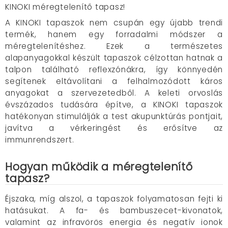
KINOKI méregtelenítő tapasz!
A KINOKI tapaszok nem csupán egy újabb trendi
termék, hanem egy forradalmi módszer a
méregtelenítéshez. Ezek a természetes
alapanyagokkal készült tapaszok célzottan hatnak a
talpon található reflexzónákra, így könnyedén
segítenek eltávolítani a felhalmozódott káros
anyagokat a szervezetedből. A keleti orvoslás
évszázados tudására építve, a KINOKI tapaszok
hatékonyan stimulálják a test akupunktúrás pontjait,
javítva a vérkeringést és erősítve az
immunrendszert.
Hogyan működik a méregtelenítő
tapasz?
Éjszaka, míg alszol, a tapaszok folyamatosan fejti ki
hatásukat. A fa- és bambuszecet-kivonatok,
valamint az infravörös energia és negatív ionok