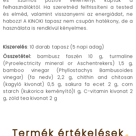
és számos pozitív véleményt kaptak a
felhasználóktól. Ha szeretnéd felfrissíteni a tested
és elméd, valamint visszanyerni az energiádat, ne
habozz! A KINOKI tapasz nem csupán hatékony, de a
használata is rendkívül kényelmes.
Kiszerelés
: 10 darab tapasz (5 napi adag)
Összetétel:
bambusz faszén 10 g, turmaline
(Pyroelectricity mineral or Aschentrekers) 1,5 g,
bamboo vinegar (Phyllostachys Bambusoides
vinegar) (fa nedv) 2,2 g, chithin and chitosan
(kagyló kivonat) 0,5 g, sakura fa ecet 2 g, corn
starch (kukorica keményítő)1 g, C-vitamin kivonat 2
g, zöld tea kivonat 2 g
Termék
értékelések