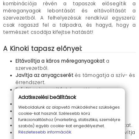
kombinációja révén a tapaszok elősegítik a
méreganyagok lebontását és eltávolítását a
szervezetből. A felhelyezésük rendkívül egyszerű:
csak ragaszd fel a talpadra, és hagyd, hogy a
természet csodája kifejtse hatását!
A Kinoki tapasz előnyei:
Eltávolítja a káros méreganyagokat
a
szervezetből.
Javítja az anyagcserét
és támogatja a szív- és
érrendszert.
Erősíti az immunitást
és csökkenti a
fáradtságérzetet.
Adatkezelési beállítások
Segít az alvási problémák megoldásában
.
Weboldalunk az alapvető működéshez szükséges
Fokozza az energiaszintet
és a vitalitást.
cookie-kat használ. Szélesebb körű
Nyugtató hatással van
az idegrendszerre.
funkcionalitáshoz (marketing, statisztika, személyre
Csökkenti a test duzzadását
és a fájdalmakat.
szabás) egyéb cookie-kat engedélyezhet.
Részletesebb információk.
Stimulálja az akupunktúrás pontokat
, ami javítja