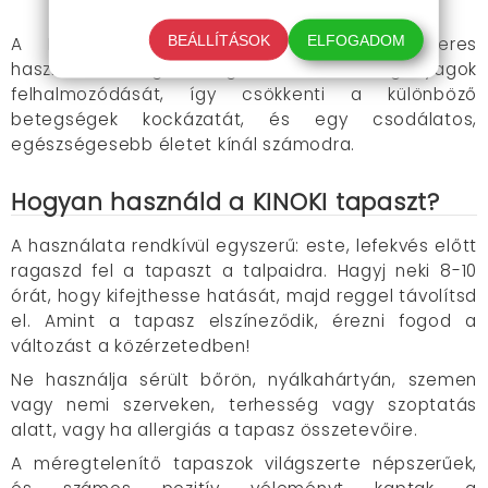
az általános egészségi állapotot.
BEÁLLÍTÁSOK
ELFOGADOM
A Kinoki méregtelenítő tapaszok rendszeres
használata segít megelőzni a méreganyagok
felhalmozódását, így csökkenti a különböző
betegségek kockázatát, és egy csodálatos,
egészségesebb életet kínál számodra.
Hogyan használd a KINOKI tapaszt?
A használata rendkívül egyszerű: este, lefekvés előtt
ragaszd fel a tapaszt a talpaidra. Hagyj neki 8-10
órát, hogy kifejthesse hatását, majd reggel távolítsd
el. Amint a tapasz elszíneződik, érezni fogod a
változást a közérzetedben!
Ne használja sérült bőrön, nyálkahártyán, szemen
vagy nemi szerveken, t
erhesség vagy szoptatás
alatt, vagy
ha allergiás a tapasz összetevőire.
A méregtelenítő tapaszok világszerte népszerűek,