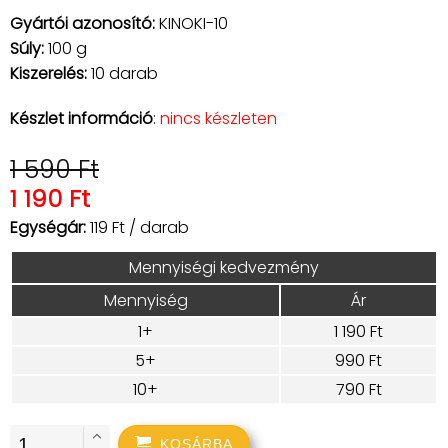
Gyártói azonosító:
KINOKI-10
Súly:
100 g
Kiszerelés:
10 darab
Készlet információ
:
nincs készleten
1 590 Ft
1 190 Ft
Egységár:
119 Ft / darab
Mennyiségi kedvezmény
Mennyiség
Ár
1+
1 190 Ft
5+
990 Ft
10+
790 Ft
KOSÁRBA