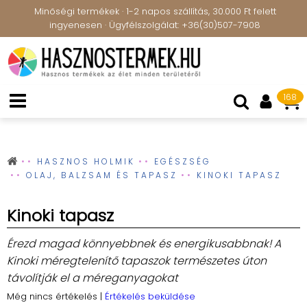
Minőségi termékek · 1-2 napos szállítás, 30.000 Ft felett
ingyenesen · Ügyfélszolgálat: +36(30)507-7908
168
HASZNOS HOLMIK
EGÉSZSÉG
OLAJ, BALZSAM ÉS TAPASZ
KINOKI TAPASZ
Kinoki tapasz
Érezd magad könnyebbnek és energikusabbnak! A
Kinoki méregtelenítő tapaszok természetes úton
távolítják el a méreganyagokat
Még nincs értékelés
|
Értékelés beküldése