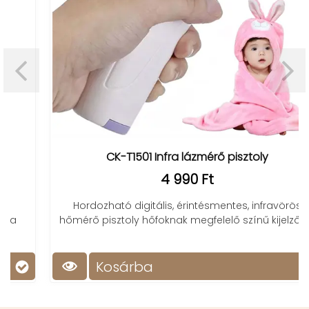
CK-T1501 Infra lázmérő pisztoly
4 990 Ft
Hordozható digitális, érintésmentes, infravörös
hőmérő pisztoly hőfoknak megfelelő színű kijelzővel
Kosárba