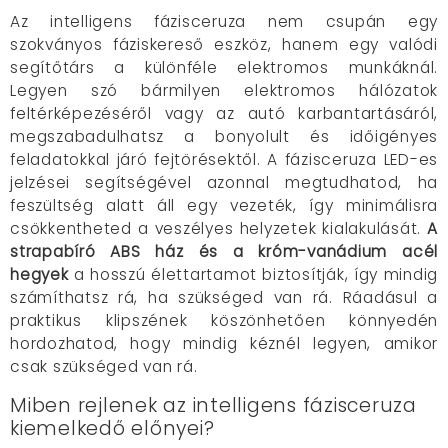
Az intelligens fázisceruza nem csupán egy
szokványos fáziskereső eszköz, hanem egy valódi
segítőtárs a különféle elektromos munkáknál.
Legyen szó bármilyen elektromos hálózatok
feltérképezéséről vagy az autó karbantartásáról,
megszabadulhatsz a bonyolult és időigényes
feladatokkal járó fejtörésektől. A fázisceruza LED-es
jelzései segítségével azonnal megtudhatod, ha
feszültség alatt áll egy vezeték, így minimálisra
csökkentheted a veszélyes helyzetek kialakulását.
A
strapabíró ABS ház és a króm-vanádium acél
hegyek
a hosszú élettartamot biztosítják, így mindig
számíthatsz rá, ha szükséged van rá. Ráadásul a
praktikus klipszének köszönhetően könnyedén
hordozhatod, hogy mindig kéznél legyen, amikor
csak szükséged van rá.
Miben rejlenek az intelligens fázisceruza
kiemelkedő előnyei?