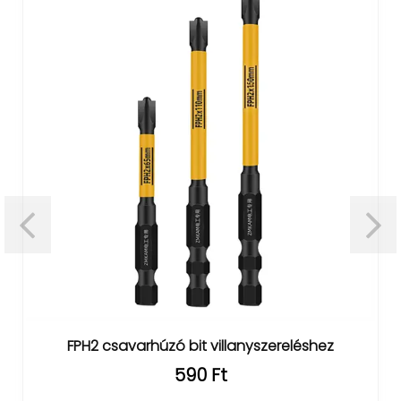
FPH2 csavarhúzó bit villanyszereléshez
590 Ft