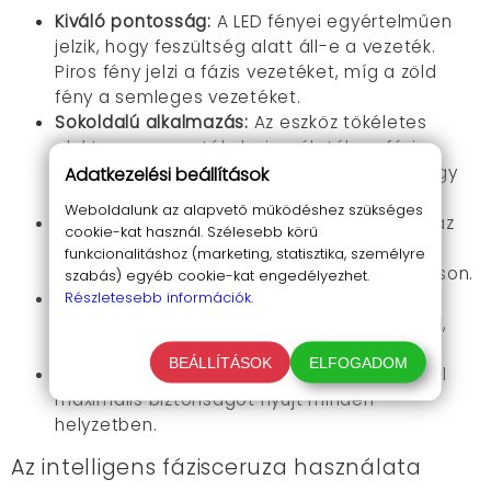
Kiváló pontosság:
A LED fényei egyértelműen
jelzik, hogy feszültség alatt áll-e a vezeték.
Piros fény jelzi a fázis vezetéket, míg a zöld
fény a semleges vezetéket.
Sokoldalú alkalmazás:
Az eszköz tökéletes
elektromos vezetékek vizsgálatához, fázis
kereséséhez, berendezések javításához vagy
Adatkezelési beállítások
autó karbantartásához.
Weboldalunk az alapvető működéshez szükséges
Tartós és megbízható kivitel:
Az erős ABS ház
cookie-kat használ. Szélesebb körű
és króm-vanádium acél hegyek biztosítják,
funkcionalitáshoz (marketing, statisztika, személyre
hogy az eszköz sokáig hű társad maradhasson.
szabás) egyéb cookie-kat engedélyezhet.
Könnyű hordozhatóság:
Részletesebb információk.
A praktikus klipsz
segítségével könnyedén magaddal viheted,
bárhová is mész.
BEÁLLÍTÁSOK
ELFOGADOM
Biztonságos használat:
Teljes szigetelésével
maximális biztonságot nyújt minden
helyzetben.
Az intelligens fázisceruza használata