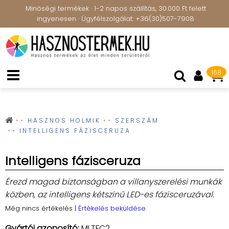
Minőségi termékek · 1-2 napos szállítás, 30.000 Ft felett
ingyenesen · Ügyfélszolgálat: +36(30)507-7908
168
HASZNOS HOLMIK
SZERSZÁM
INTELLIGENS FÁZISCERUZA
Intelligens fázisceruza
Érezd magad biztonságban a villanyszerelési munkák
közben, az intelligens kétszínű LED-es fázisceruzával.
Még nincs értékelés
|
Értékelés beküldése
Gyártói azonosító:
MLTFC2