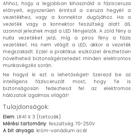
Ahhoz, hogy a legjobban kihasználd a fázisceruza
előnyeit, egyszerűen érintsd a ceruza hegyét a
vezetékhez, vagy a konnektor dugójához. Ha a
vezeték vagy a konnektor feszültség alatt áll,
azonnal jeleznek majd a LED fényjelzők. A zöld fény a
nulla vezetéket jelzi, míg a piros fény a fázis
vezetéket. Ha nem világít a LED, akkor a vezeték
megszakadt. Ezzel a praktikus eszközzel érezhetően
növelheted biztonságérzetedet minden elektromos
munkavégzés során.
Ne hagyd ki ezt a lehetőséget! Szerezd be az
intelligens fázisceruzát most, hogy Te is
biztonságosan fedezhesd fel az elektromos
hálózatok izgalmas világát!
Tulajdonságok:
Elem
: LR41 X 3 (tartozék)
Mérési tartomány
: feszültség 70-250V
A bit anyaga
: króm-vanádium acél