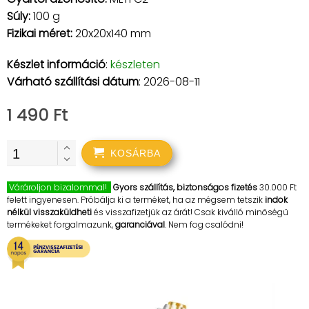
Súly:
100 g
Fizikai méret:
20x20x140 mm
Készlet információ
:
készleten
Várható szállítási dátum
: 2026-08-11
1 490 Ft
KOSÁRBA
Várároljon bizalommal!
Gyors szállítás, biztonságos fizetés
30.000 Ft
felett ingyenesen. Próbálja ki a terméket, ha az mégsem tetszik
indok
nélkül visszaküldheti
és visszafizetjük az árát! Csak kiválló minőségű
termékeket forgalmazunk,
garanciával
. Nem fog csalódni!