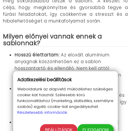
még sokoldalúbbá teszik a sablont. A készlet fő
célja, hogy megkönnyítse és gyorsabbá tegye a
fúrási feladatokat, így csökkentve a stresszt és a
hibalehetőséget a munkafolyamat során.
Milyen előnyei vannak ennek a
sablonnak?
Hosszú élettartam:
Az eloxált alumínium
anyagnak köszönhetően ez a sablon
hosszantartó és ellenálló. Nem kell attól
tartanod, hogy a rendszeres használat során
Adatkezelési beállítások
megsérülne vagy elhasználódna.
Könnyű és gyors használat:
Az eszköz
Weboldalunk az alapvető működéshez szükséges
cookie-kat használ. Szélesebb körű
kialakítása lehetővé teszi, hogy egyszerűen és
funkcionalitáshoz (marketing, statisztika, személyre
gyorsan beállíthasd a kívánt fúrási pozíciót, így
szabás) egyéb cookie-kat engedélyezhet.
időt takarítva meg az összeszerelés és az
Részletesebb információk.
előkészületek során.
Nagy pontosság:
A gondosan megtervezett
beállítások biztosítják, hogy minden furat
BEÁLLÍTÁSOK
ELFOGADOM