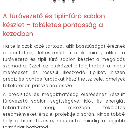
A fúróvezető és tipli-fúró sablon
készlet – tökéletes pontosság a
kezedben
Ha te is azok közé tartozol, akik bosszúságot éreznek
a pontatlan, félresikerült furatok miatt, akkor a
fúróvezető és tipli-fúró sablon készlet a megoldás
számodra. Ezzel az eszközzel elfelejtheted a hibás
méréseket és rosszul illeszkedő tipliket, hiszen
precíz és pontos furatokat készíthetsz vele, amelyek
tökéletesen passzolnak össze.
A precizitás és megbízhatóság eléréséhez készült
fúróvezető sablon segítségével időt és energiát
takaríthatsz meg, miközben tökéletes
eredményeket érsz el projektjeid során. Nincs többé
hely a kísérletezésre, mostantól mindig a legjobb
formádat hozhatod.