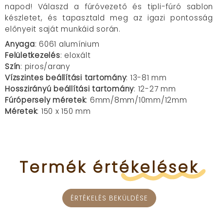
napod! Válaszd a fúróvezető és tipli-fúró sablon
készletet, és tapasztald meg az igazi pontosság
előnyeit saját munkáid során.
Anyaga
: 6061 alumínium
Felületkezelés
: eloxált
Szín
: piros/arany
Vízszintes beállítási tartomány
: 13-81 mm
Hosszirányú beállítási tartomány
: 12-27 mm
Fúrópersely méretek
: 6mm/8mm/10mm/12mm
Méretek
: 150 x 150 mm
Termék
értékelések
ÉRTÉKELÉS BEKÜLDÉSE