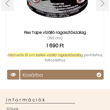
Flex Tape vízálló ragasztószalag
(150 cm)
1 690 Ft
Extra erős 10 cm széles vízálló ragasztószalag
, javításhoz,
foltozáshoz
Kosárba
Információk
Rólunk