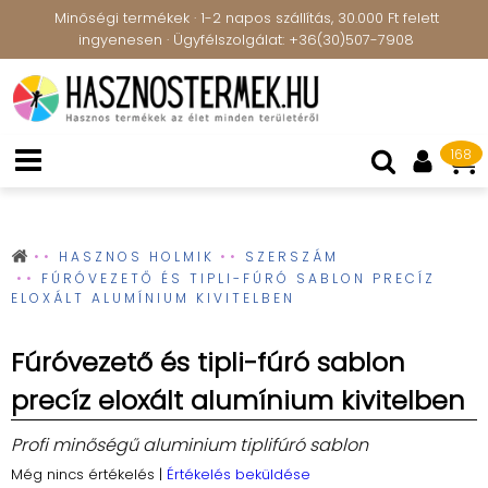
Minőségi termékek · 1-2 napos szállítás, 30.000 Ft felett
ingyenesen · Ügyfélszolgálat: +36(30)507-7908
168
HASZNOS HOLMIK
SZERSZÁM
FÚRÓVEZETŐ ÉS TIPLI-FÚRÓ SABLON PRECÍZ
ELOXÁLT ALUMÍNIUM KIVITELBEN
Fúróvezető és tipli-fúró sablon
precíz eloxált alumínium kivitelben
Profi minőségű aluminium tiplifúró sablon
Még nincs értékelés
|
Értékelés beküldése