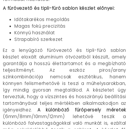
A fúróvezető és tipli-fúró sablon készlet előnyei:
Időtakarékos megoldás
Magas fokú precizitás
Könnyű használat
Strapabíró szerkezet
Ez a lenyűgöző fúróvezető és tipli-fúró sablon
készlet eloxált alumínium ötvözetből készült, amely
garantálja a hosszú élettartamot és a megbízható
teljesítményt. Az eszköz piros/arany
színkombinációja nemcsak esztétikus, hanem
könnyen felismerhetővé is teszi a műhelysarokban,
így mindig gyorsan megtalálod. A készletet úgy
terveztük, hogy a vízszintes és hosszirányú beállítási
tartományával teljes mértékben alkalmazkodjon az
igényeidhez.
A különböző fúrópersely méretek
(6mm/8mm/10mm/12mm) lehetővé teszik a
különböző falvastagságokkal való munkát is, ezáltal