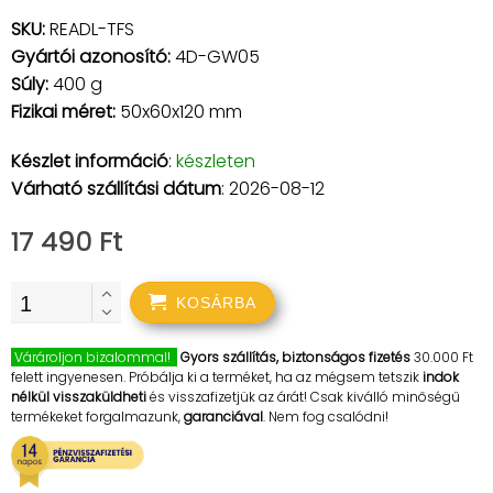
SKU:
READL-TFS
Gyártói azonosító:
4D-GW05
Súly:
400 g
Fizikai méret:
50x60x120 mm
Készlet információ
:
készleten
Várható szállítási dátum
: 2026-08-12
17 490 Ft
KOSÁRBA
Várároljon bizalommal!
Gyors szállítás, biztonságos fizetés
30.000 Ft
felett ingyenesen. Próbálja ki a terméket, ha az mégsem tetszik
indok
nélkül visszaküldheti
és visszafizetjük az árát! Csak kiválló minőségű
termékeket forgalmazunk,
garanciával
. Nem fog csalódni!