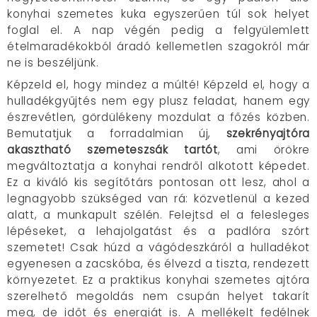
konyhai szemetes kuka egyszerűen túl sok helyet
foglal el. A nap végén pedig a felgyülemlett
ételmaradékokból áradó kellemetlen szagokról már
ne is beszéljünk.
Képzeld el, hogy mindez a múlté! Képzeld el, hogy a
hulladékgyűjtés nem egy plusz feladat, hanem egy
észrevétlen, gördülékeny mozdulat a főzés közben.
Bemutatjuk a forradalmian új,
szekrényajtóra
akasztható szemeteszsák tartót
, ami örökre
megváltoztatja a konyhai rendről alkotott képedet.
Ez a kiváló kis segítőtárs pontosan ott lesz, ahol a
legnagyobb szükséged van rá: közvetlenül a kezed
alatt, a munkapult szélén. Felejtsd el a felesleges
lépéseket, a lehajolgatást és a padlóra szórt
szemetet! Csak húzd a vágódeszkáról a hulladékot
egyenesen a zacskóba, és élvezd a tiszta, rendezett
környezetet. Ez a praktikus konyhai szemetes ajtóra
szerelhető megoldás nem csupán helyet takarít
meg, de időt és energiát is. A mellékelt fedélnek