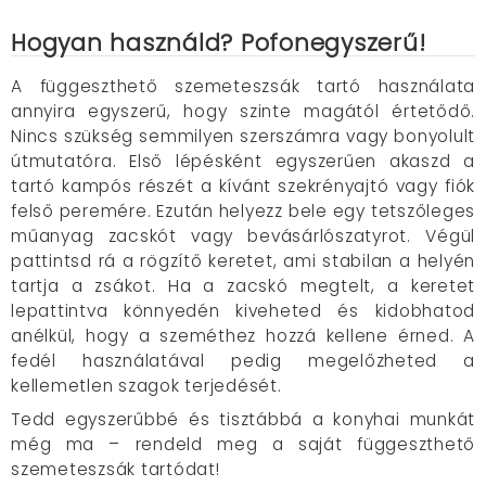
Hogyan használd? Pofonegyszerű!
A függeszthető szemeteszsák tartó használata
annyira egyszerű, hogy szinte magától értetődő.
Nincs szükség semmilyen szerszámra vagy bonyolult
útmutatóra. Első lépésként egyszerűen akaszd a
tartó kampós részét a kívánt szekrényajtó vagy fiók
felső peremére. Ezután helyezz bele egy tetszőleges
műanyag zacskót vagy bevásárlószatyrot. Végül
pattintsd rá a rögzítő keretet, ami stabilan a helyén
tartja a zsákot. Ha a zacskó megtelt, a keretet
lepattintva könnyedén kiveheted és kidobhatod
anélkül, hogy a szeméthez hozzá kellene érned. A
fedél használatával pedig megelőzheted a
kellemetlen szagok terjedését.
Tedd egyszerűbbé és tisztábbá a konyhai munkát
még ma – rendeld meg a saját függeszthető
szemeteszsák tartódat!