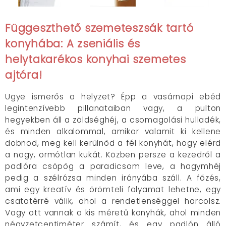
Függeszthető szemeteszsák tartó
konyhába: A zseniális és
helytakarékos konyhai szemetes
ajtóra!
Ugye ismerős a helyzet? Épp a vasárnapi ebéd
legintenzívebb pillanataiban vagy, a pulton
hegyekben áll a zöldséghéj, a csomagolási hulladék,
és minden alkalommal, amikor valamit ki kellene
dobnod, meg kell kerülnöd a fél konyhát, hogy elérd
a nagy, ormótlan kukát. Közben persze a kezedről a
padlóra csöpög a paradicsom leve, a hagymhéj
pedig a szélrózsa minden irányába száll. A főzés,
ami egy kreatív és örömteli folyamat lehetne, egy
csatatérré válik, ahol a rendetlenséggel harcolsz.
Vagy ott vannak a kis méretű konyhák, ahol minden
négyzetcentiméter számít, és egy padlón álló