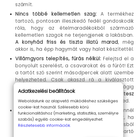
számít.
Nincs többé kellemetlen szag
:
A termékhez
tartozó, pontosan illeszkedő fedél gondoskodik
róla, hogy az ételmaradékokból származó
kellemetlen szagok ne terjengjenek a lakásban.
A konyhád friss és tiszta illatú marad
, még
akkor is, ha épp hagymát vagy halat készítettél.
Villámgyors telepítés, fúrás nélkül
:
Felejtsd el a
bonyolult szerelést, a csavarokat és a fúrót! Ezt
a tartót szó szerint másodpercek alatt üzembe
helyezheted. Csak akaszd rá a kiválasztott
szekrényajtóra (1,1 cm - 2 cm vastagságig
Adatkezelési beállítások
kompatibilis), és már használhatod is.
Nem tesz
kárt a bútorokban
, és bármikor áthelyezheted.
Weboldalunk az alapvető működéshez szükséges
cookie-kat használ. Szélesebb körű
Környezet- és pénztárcabarát
:
Miért vennél
funkcionalitáshoz (marketing, statisztika, személyre
drága, méretre szabott szemeteszsákokat, ha
szabás) egyéb cookie-kat engedélyezhet.
újrahasznosíthatod a bevásárlásból
Részletesebb információk.
megmaradt műanyag zacskókat? Ez a tartó