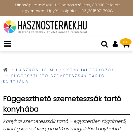
Minőségi termékek · 1-2 napos szállítás, 30.000 Ft felett
ingyenesen · Ügyfélszolgálat: +36(30)507-7908
168
HASZNOS HOLMIK
KONYHAI ESZKÖZÖK
FÜGGESZTHETŐ SZEMETESZSÁK TARTÓ
KONYHÁBA
Függeszthető szemeteszsák tartó
konyhába
Konyhai szemeteszsák tartó – egyszerűen rögzíthető,
mindig kéznél van, praktikus megoldás konyhába!