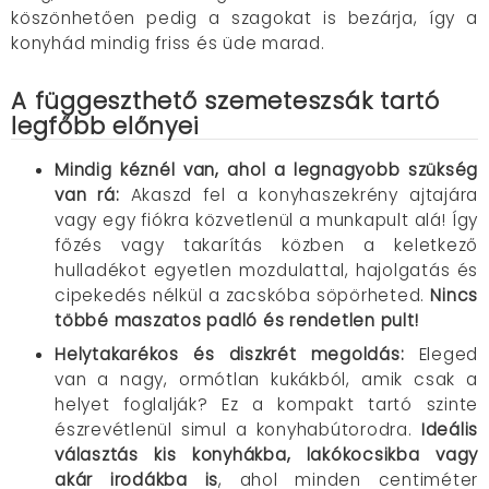
köszönhetően pedig a szagokat is bezárja, így a
konyhád mindig friss és üde marad.
A függeszthető szemeteszsák tartó
legfőbb előnyei
Mindig kéznél van, ahol a legnagyobb szükség
van rá
:
Akaszd fel a konyhaszekrény ajtajára
vagy egy fiókra közvetlenül a munkapult alá! Így
főzés vagy takarítás közben a keletkező
hulladékot egyetlen mozdulattal, hajolgatás és
cipekedés nélkül a zacskóba söpörheted.
Nincs
többé maszatos padló és rendetlen pult!
Helytakarékos és diszkrét megoldás
:
Eleged
van a nagy, ormótlan kukákból, amik csak a
helyet foglalják? Ez a kompakt tartó szinte
észrevétlenül simul a konyhabútorodra.
Ideális
választás kis konyhákba, lakókocsikba vagy
akár irodákba is
, ahol minden centiméter