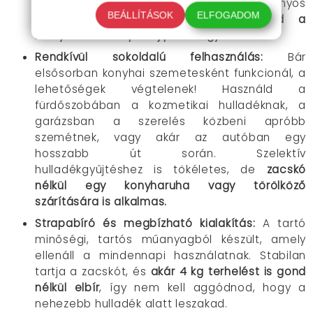
úgy lett kialakítva, hogy a legtöbb szabványos
BEÁLLÍTÁSOK
ELFOGADOM
méretű szatyrot stabilan tartsa.
Óvd a
környezetet és spórolj pénzt egyszerre!
Rendkívül sokoldalú felhasználás
:
Bár
elsősorban konyhai szemetesként funkcionál, a
lehetőségek végtelenek! Használd a
fürdőszobában a kozmetikai hulladéknak, a
garázsban a szerelés közbeni apróbb
szemétnek, vagy akár az autóban egy
hosszabb út során. Szelektív
hulladékgyűjtéshez is tökéletes, de
zacskó
nélkül egy konyharuha vagy törölköző
szárítására is alkalmas.
Strapabíró és megbízható kialakítás
:
A tartó
minőségi, tartós műanyagból készült, amely
ellenáll a mindennapi használatnak. Stabilan
tartja a zacskót, és
akár 4 kg terhelést is gond
nélkül elbír
, így nem kell aggódnod, hogy a
nehezebb hulladék alatt leszakad.