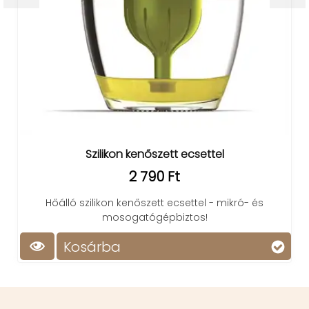
Szilikon kenőszett ecsettel
2 790 Ft
Hőálló szilikon kenőszett ecsettel - mikró- és
mosogatógépbiztos!
Kosárba