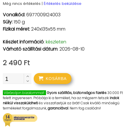
Még nincs értékelés
|
Értékelés beküldése
Vonalkód:
6977009124003
Súly:
150 g
Fizikai méret:
240x135x55 mm
Készlet információ
:
készleten
Várható szállítási dátum
: 2026-08-10
2 490 Ft
KOSÁRBA
Várároljon bizalommal!
Gyors szállítás, biztonságos fizetés
30.000 Ft
felett ingyenesen. Próbálja ki a terméket, ha az mégsem tetszik
indok
nélkül visszaküldheti
és visszafizetjük az árát! Csak kiválló minőségű
termékeket forgalmazunk,
garanciával
. Nem fog csalódni!