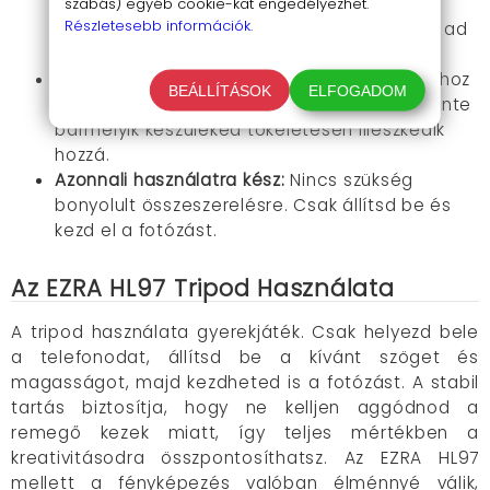
egy alacsony szögből, akár madártávlatból
szabás) egyéb cookie-kat engedélyezhet.
Részletesebb információk.
szeretnél fotózni, az EZRA HL97 lehetőséget ad
rá.
Teljes kompatibilitás:
Kifejezetten telefonokhoz
BEÁLLÍTÁSOK
ELFOGADOM
tervezett, így biztos lehetsz benne, hogy szinte
bármelyik készüléked tökéletesen illeszkedik
hozzá.
Azonnali használatra kész:
Nincs szükség
bonyolult összeszerelésre. Csak állítsd be és
kezd el a fotózást.
Az EZRA HL97 Tripod Használata
A tripod használata gyerekjáték. Csak helyezd bele
a telefonodat, állítsd be a kívánt szöget és
magasságot, majd kezdheted is a fotózást. A stabil
tartás biztosítja, hogy ne kelljen aggódnod a
remegő kezek miatt, így teljes mértékben a
kreativitásodra összpontosíthatsz. Az EZRA HL97
mellett a fényképezés valóban élménnyé válik,