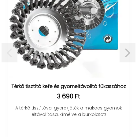
Térkő tisztító kefe és gyomeltávolító fűkaszához
3 690 Ft
A térkő tisztítóval gyerekjáték a makacs gyomok
eltávolítása, kímélve a burkolatot!