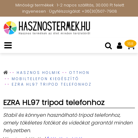
Minőségi termékek · 1-2 napos szállítás, 30.000 Ft felett
ingyenesen · Ügyfélszolgálat: +36(30)507-7908
168
HASZNOS HOLMIK
OTTHON
MOBILTELEFON KIEGÉSZÍTŐ
EZRA HL97 TRIPOD TELEFONHOZ
EZRA HL97 tripod telefonhoz
Stabil és könnyen használható tripod telefonhoz,
amely tökéletes fotókat és videókat garantál minden
helyzetben.