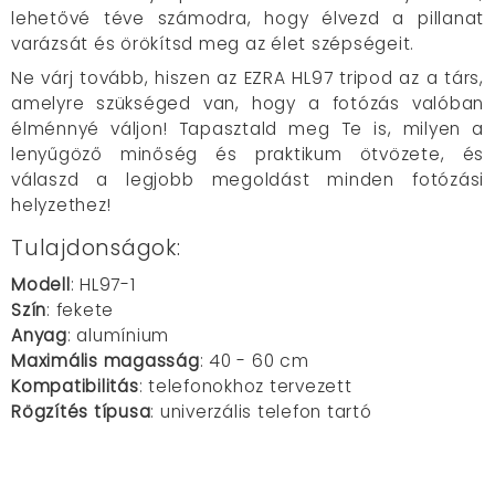
lehetővé téve számodra, hogy élvezd a pillanat
varázsát és örökítsd meg az élet szépségeit.
Ne várj tovább, hiszen az EZRA HL97 tripod az a társ,
amelyre szükséged van, hogy a fotózás valóban
élménnyé váljon! Tapasztald meg Te is, milyen a
lenyűgöző minőség és praktikum ötvözete, és
válaszd a legjobb megoldást minden fotózási
helyzethez!
Tulajdonságok:
Modell
: HL97-1
Szín
: fekete
Anyag
: alumínium
Maximális magasság
: 40 - 60 cm
Kompatibilitás
: telefonokhoz tervezett
Rögzítés típusa
: univerzális telefon tartó