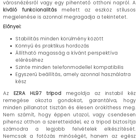
városnézésről vagy egy pihentető otthoni napról. A
kiváló funkcionalitás
mellett az eszköz stílusos
megjelenése is azonnal megragadja a tekintetet.
Előnyei:
Stabilitás minden körülmény között
Könnyű és praktikus hordozás
Állítható magasság a kívánt perspektíva
eléréséhez
Szinte minden telefonmodellel kompatibilis
Egyszerű beállítás, amely azonnal használatra
kész
Az
EZRA HL97 tripod
megoldja az instabil kéz
remegése okozta gondokat, garantálva, hogy
minden pillanatot tisztán és élesen örökíthess meg.
Nem számít, hogy éppen utazol, vagy csendesen
pihensz otthon a szeretteiddel, ez a tripod biztosítja
számodra a legjobb felvételek elkészítését.
Nemcsak a fotózás minőségét, hanem az egész