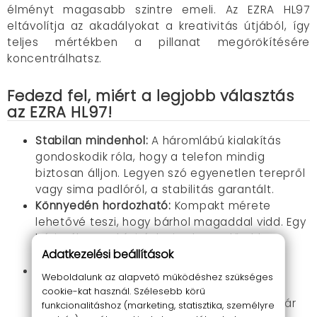
élményt magasabb szintre emeli. Az EZRA HL97
eltávolítja az akadályokat a kreativitás útjából, így
teljes mértékben a pillanat megörökítésére
koncentrálhatsz.
Fedezd fel, miért a legjobb választás
az EZRA HL97!
Stabilan mindenhol:
A háromlábú kialakítás
gondoskodik róla, hogy a telefon mindig
biztosan álljon. Legyen szó egyenetlen terepről
vagy sima padlóról, a stabilitás garantált.
Könnyedén hordozható:
Kompakt mérete
lehetővé teszi, hogy bárhol magaddal vidd. Egy
hátizsák vagy kézitáska is elegendő ahhoz,
Adatkezelési beállítások
hogy veled legyen.
Állítható magasság és szög:
Az állítható
Weboldalunk az alapvető működéshez szükséges
lábaknak köszönhetően bármilyen
cookie-kat használ. Szélesebb körű
magasságból megörökítheted a világot. Akár
funkcionalitáshoz (marketing, statisztika, személyre