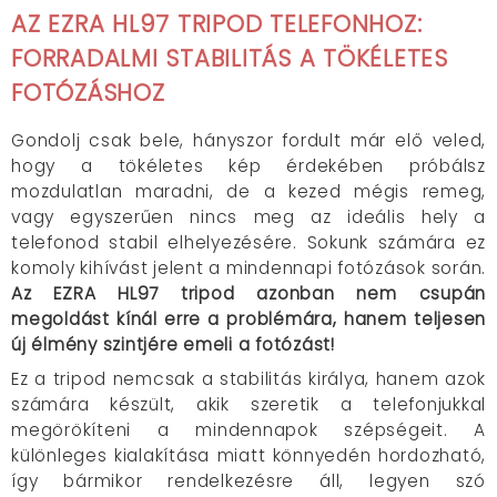
AZ EZRA HL97 TRIPOD TELEFONHOZ:
FORRADALMI STABILITÁS A TÖKÉLETES
FOTÓZÁSHOZ
Gondolj csak bele, hányszor fordult már elő veled,
hogy a tökéletes kép érdekében próbálsz
mozdulatlan maradni, de a kezed mégis remeg,
vagy egyszerűen nincs meg az ideális hely a
telefonod stabil elhelyezésére. Sokunk számára ez
komoly kihívást jelent a mindennapi fotózások során.
Az EZRA HL97 tripod azonban nem csupán
megoldást kínál erre a problémára, hanem teljesen
új élmény szintjére emeli a fotózást!
Ez a tripod nemcsak a stabilitás királya, hanem azok
számára készült, akik szeretik a telefonjukkal
megörökíteni a mindennapok szépségeit. A
különleges kialakítása miatt könnyedén hordozható,
így bármikor rendelkezésre áll, legyen szó