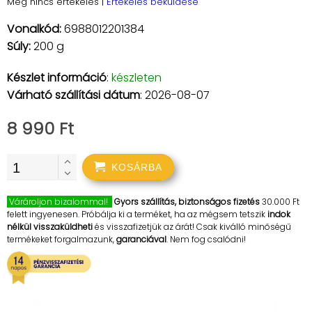
Még nincs értékelés
|
Értékelés beküldése
Vonalkód:
6988012201384
Súly:
200 g
Készlet információ
:
készleten
Várható szállítási dátum
: 2026-08-07
8 990 Ft
KOSÁRBA
Várároljon bizalommal!
Gyors szállítás, biztonságos fizetés
30.000 Ft
felett ingyenesen. Próbálja ki a terméket, ha az mégsem tetszik
indok
nélkül visszaküldheti
és visszafizetjük az árát! Csak kiválló minőségű
termékeket forgalmazunk,
garanciával
. Nem fog csalódni!