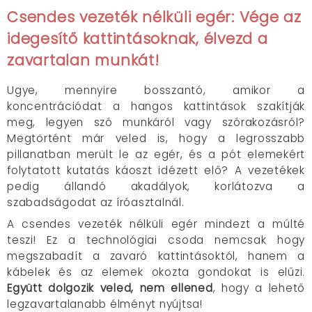
Csendes vezeték nélküli egér: Vége az
idegesítő kattintásoknak, élvezd a
zavartalan munkát!
Ugye, mennyire bosszantó, amikor a
koncentrációdat a hangos kattintások szakítják
meg, legyen szó munkáról vagy szórakozásról?
Megtörtént már veled is, hogy a legrosszabb
pillanatban merült le az egér, és a pót elemekért
folytatott kutatás káoszt idézett elő? A vezetékek
pedig állandó akadályok, korlátozva a
szabadságodat az íróasztalnál.
A csendes vezeték nélküli egér mindezt a múlté
teszi! Ez a technológiai csoda nemcsak hogy
megszabadít a zavaró kattintásoktól, hanem a
kábelek és az elemek okozta gondokat is elűzi.
Együtt dolgozik veled, nem ellened
, hogy a lehető
legzavartalanabb élményt nyújtsa!