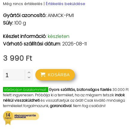
Még nincs értékelés
|
Értékelés beküldése
Gyártói azonosító:
ANMCK-PM1
Súly:
100 g
Készlet információ
:
készleten
Várható szállítási dátum
: 2026-08-11
3 990 Ft
KOSÁRBA
Várároljon bizalommal!
Gyors szállítás, biztonságos fizetés
30.000 Ft
felett ingyenesen. Próbálja ki a terméket, ha az mégsem tetszik
indok
nélkül visszaküldheti
és visszafizetjük az árát! Csak kiválló minőségű
termékeket forgalmazunk,
garanciával
. Nem fog csalódni!