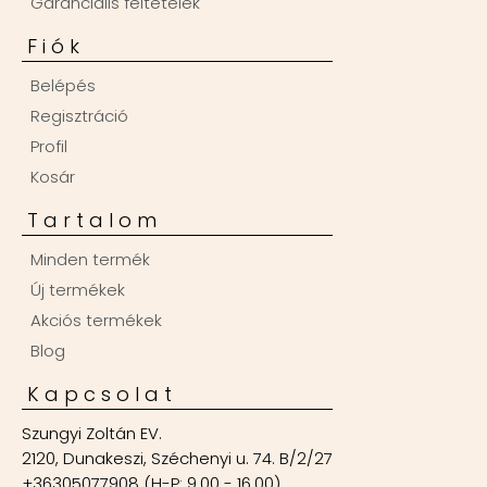
Garanciális feltételek
Fiók
Belépés
Regisztráció
Profil
Kosár
Tartalom
Minden termék
Új termékek
Akciós termékek
Blog
Kapcsolat
Szungyi Zoltán EV.
2120, Dunakeszi, Széchenyi u. 74. B/2/27
+36305077908 (H-P: 9.00 - 16.00)