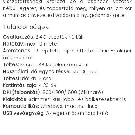
visszatartsanak! Szerezd be a csendes vezeték
nélküli egeret, és tapasztald meg, milyen az, amikor
a munkakörnyezeted valóban a nyugalom szigete.
Tulajdonságok:
Csatlakozás:
2.4G vezeték nélküli
Hatótáv:
max. 10 méter
Áramforrás:
Beépített, újratölthető lítium-polimer
akkumulátor
Töltés:
Micro USB kábelen keresztül
Használati idő egy töltéssel
: kb. 30 nap
Töltési idő
: kb. 2 óra
Kattintás zaja
: < 30 dB
DPI (felbontás)
: 800/1200/1600 (állítható)
Kialakítás:
Szimmetrikus, jobb- és balkezeseknek is
Kompatibilitás:
Windows, macOS, Linux
USB vevőegység
: Az egér aljában tárolható