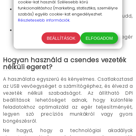
magaddal viheted.
cookie-kat használ. Szélesebb körű
funkcionalitáshoz (marketing, statisztika, személyre
Egyszerű használat
: A plug-and-play
szabás) egyéb cookie-kat engedélyezhet.
technológia segít, hogy azonnal használni tudd,
Részletesebb információk.
felesleges bonyodalmak nélkül.
Állítható precizitás
: Három különböző DPI
beállítás, hogy a munkádhoz igazíthasd az egér
BEÁLLÍTÁSOK
ELFOGADOM
érzékenységét.
Hogyan használd a csendes vezeték
nélküli egeret?
A használata egyszerű és kényelmes. Csatlakoztasd
az USB vevőegységet a számítógéphez, és élvezd a
vezeték nélküli szabadságot. Az állítható DPI
beállítások lehetőséget adnak, hogy különféle
feladatokhoz optimalizáld az egér teljesítményét,
legyen szó precíziós munkákról vagy gyors
böngészésről.
Ne hagyd, hogy a technológiai akadályok