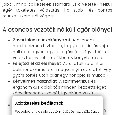
jobb-, mind balkezesek számára. Ez a vezeték nélküli
egér tökéletes választás, ha stabil és pontos
munkát szeretnél végezni.
A csendes vezeték nélküli egér előnyei
Zavartalan munkakörnyezet
: A csendes
mechanizmus biztosítja, hogy a kattintás zaja
halkabb legyen egy susogásnál is, így ideális
választás nyitott irodákba és könyvtárakba.
Felejtsd el az elemeket
: Az újratölthető lítium-
polimer akkumulátor megkönnyíti az életet. Egy
gyors töltés után akár egy hónapig is működik.
Kényelmes használat
: A szimmetrikus és
ergonomikus kialakítás minden kezdettséget
kényelmesen kiszolgál, így akár hosszú
munkanapokon is komfortosan használható.
Adatkezelési beállítások
Hordozható dizájn
: Kompakt mérete miatt
könnyen elfér a laptoptáskában, így bárhová
Weboldalunk az alapvető működéshez szükséges