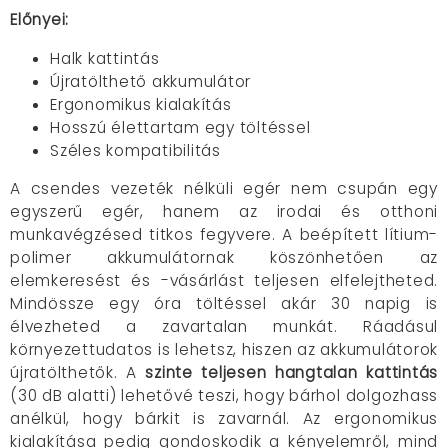
Előnyei:
Halk kattintás
Újratölthető akkumulátor
Ergonomikus kialakítás
Hosszú élettartam egy töltéssel
Széles kompatibilitás
A csendes vezeték nélküli egér nem csupán egy
egyszerű egér, hanem az irodai és otthoni
munkavégzésed titkos fegyvere. A beépített lítium-
polimer akkumulátornak köszönhetően az
elemkeresést és -vásárlást teljesen elfelejtheted.
Mindössze egy óra töltéssel akár 30 napig is
élvezheted a zavartalan munkát. Ráadásul
környezettudatos is lehetsz, hiszen az akkumulátorok
újratölthetők. A
szinte teljesen hangtalan kattintás
(30 dB alatti) lehetővé teszi, hogy bárhol dolgozhass
anélkül, hogy bárkit is zavarnál. Az ergonomikus
kialakítása pedig gondoskodik a kényelemről, mind