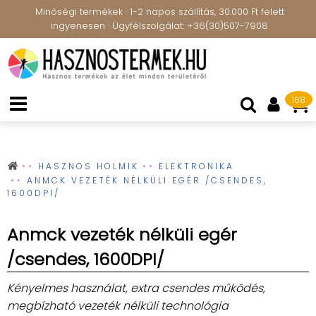
Minőségi termékek · 1-2 napos szállítás, 30.000 Ft felett
ingyenesen · Ügyfélszolgálat: +36(30)507-7908
168
HASZNOS HOLMIK
ELEKTRONIKA
ANMCK VEZETÉK NÉLKÜLI EGÉR /CSENDES,
1600DPI/
Anmck vezeték nélküli egér
/csendes, 1600DPI/
Kényelmes használat, extra csendes működés,
megbízható vezeték nélküli technológia