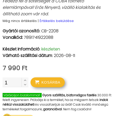
Fedezd fel a sötétséget a COBA tölthető
elemlámpával! Erős fényerő, vízálló kialakítás és
állítható zoom vár rád.
Még nincs értékelés
|
Értékelés beküldése
Gyártói azonosító:
CB-2208
Vonalkód:
7891741922088
Készlet információ
:
készleten
Várható szállítási dátum
: 2026-08-11
7 990 Ft
KOSÁRBA
Várároljon bizalommal!
Gyors szállítás, biztonságos fizetés
30.000 Ft
felett ingyenesen. Próbálja ki a terméket, ha az mégsem tetszik
indok
nélkül visszaküldheti
és visszafizetjük az árát! Csak kiválló minőségű
termékeket forgalmazunk,
garanciával
. Nem fog csalódni!