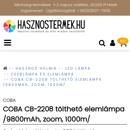
Minőségi termékek · 1-2 napos szállítás, 30.000 Ft felett
ingyenesen · Ügyfélszolgálat: +36(30)507-7908
168
HASZNOS HOLMIK
LED LÁMPA
ZSEBLÁMPA ÉS ELEMLÁMPA
COBA CB-2208 TÖLTHETŐ ELEMLÁMPA
/9800MAH, ZOOM, 1000M/
COBA
COBA CB-2208 tölthető elemlámpa
/9800mAh, zoom, 1000m/