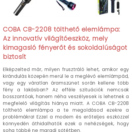
COBA CB-2208 tölthető elemlámpa:
Az innovatív világítóeszköz, mely
kimagasló fényerőt és sokoldalúságot
biztosít
Elképzelted már, milyen frusztráló lehet, amikor egy
kirándulás közepén merül le a meglévő elemlámpád,
vagy egy váratlan áramszünet során kellene több
fény a lakásban? Az efféle szituációk nemcsak
bosszantóak, hanem néha veszélyesek is lehetnek a
megfelelő világítás hiánya miatt. A COBA CB-2208
tölthető elemlámpa a te megoldásod ezekre a
problémákra! Ezzel a modern és erőteljes eszközzel
könnyedén áthidalhatók ezek a nehézségek, hogy
soha többé ne maradj sötétben.