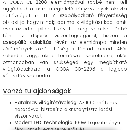
A COBA CB-2208 elemlámpával többé nem kell
aggódnod a nem megfelelő fényviszonyok okozta
nehézségek miatt. A
szabályozható fényerősség
biztosítja, hogy mindig optimális világítást kapj, amit
csak az adott pillanat követel meg. Nem kell többé
félni az időjárás viszontagságaitól, hiszen a
cseppálló kialakítás
révén az elemlámpa minden
körülmények között hűséges társad marad. Akár
kalandor vagy, aki a természet szerelmese, akár
otthonodban van szükséged egy megbízható
világítóeszközre, a COBA CB-2208 a legjobb
választás számodra.
Vonzó tulajdonságok
Hatalmas világítótávolság
: Az 1000 méteres
hatótávval biztosítja a kristálytiszta látási
viszonyokat.
Modern LED-technológia
: 100W teljesítményű
fény, amely egyszerre erős és