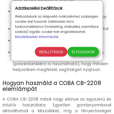
energiahatékony.
Adatkezelési beállítások
Kiváló akkumulátor
: A 9800 mAh kapacitású,
Weboldalunk az alapvető működéshez szükséges
tölthető 26650 típusú lítium akkumulátor akár
cookie-kat használ. Szélesebb körű
4-5 órás működést is biztosít.
funkcionalitáshoz (marketing, statisztika, személyre
Gyors feltöltés
: Mindössze 4 órát vesz igénybe
szabás) egyéb cookie-kat engedélyezhet.
a Type-C csatlakozóval.
Részletesebb információk.
Vízálló kivitel
: Az alumínium ötvözetű háznak
köszönhetően tartós és strapabíró.
Sokoldalú funkciók
: Zoom, stepless dimming,
BEÁLLÍTÁSOK
ELFOGADOM
stroboszkóp mód és USB-A kimenet
(powerbankként is használható), hogy minden
helyzetben megfelelő segítséget nyújtson.
Hogyan használd a COBA CB-2208
elemlámpát
A COBA CB-2208 másik nagy előnye az egyszerű és
intuitív használata. Egyetlen gombnyomással
aktiválhatod a készüléket, míg a fényerősséget