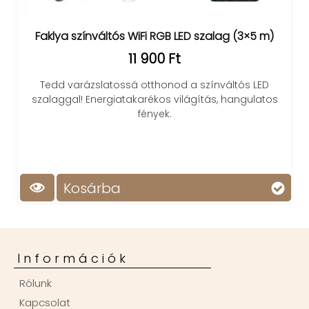
Faklya színváltós WiFi RGB LED szalag (3×5 m)
11 900 Ft
Tedd varázslatossá otthonod a színváltós LED
szalaggal! Energiatakarékos világítás, hangulatos
fények.
Kosárba
Információk
Rólunk
Kapcsolat