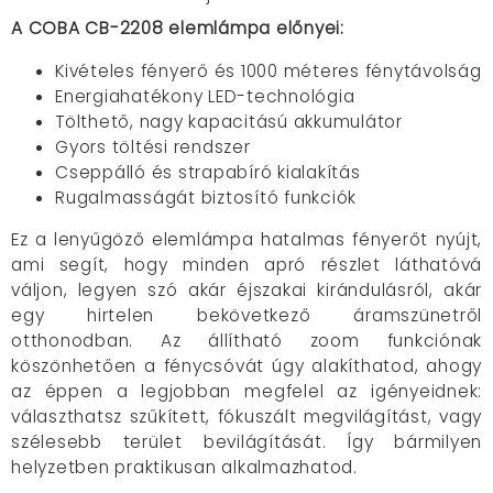
A COBA CB-2208 elemlámpa előnyei:
Kivételes fényerő és 1000 méteres fénytávolság
Energiahatékony LED-technológia
Tölthető, nagy kapacitású akkumulátor
Gyors töltési rendszer
Cseppálló és strapabíró kialakítás
Rugalmasságát biztosító funkciók
Ez a lenyűgöző elemlámpa hatalmas fényerőt nyújt,
ami segít, hogy minden apró részlet láthatóvá
váljon, legyen szó akár éjszakai kirándulásról, akár
egy hirtelen bekövetkező áramszünetről
otthonodban. Az állítható zoom funkciónak
köszönhetően a fénycsóvát úgy alakíthatod, ahogy
az éppen a legjobban megfelel az igényeidnek:
választhatsz szűkített, fókuszált megvilágítást, vagy
szélesebb terület bevilágítását. Így bármilyen
helyzetben praktikusan alkalmazhatod.