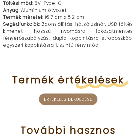
Töltési mód
: 5V, Type-C
Anyag
: Alumínium ötvözet
Termék méretei
: 16.7 cm x 5.2 cm
Segédfunkciók
: Zoom állítás, hátsó zsinór, USB töltés
kimenet, hosszú nyomásra fokozatmentes
fényerőszabályzás, dupla koppintásra stroboszkóp,
egyszeri koppintásra 1. szintű fény mód.
Termék
értékelések
ÉRTÉKELÉS BEKÜLDÉSE
További
hasznos