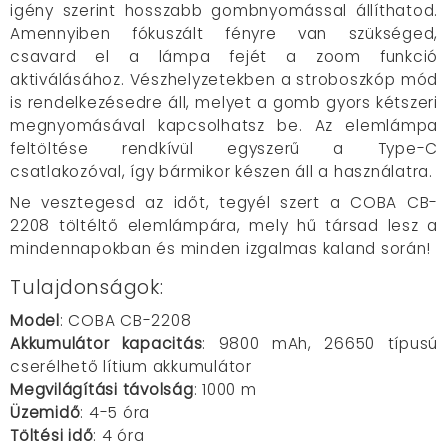
igény szerint hosszabb gombnyomással állíthatod.
Amennyiben fókuszált fényre van szükséged,
csavard el a lámpa fejét a zoom funkció
aktiválásához. Vészhelyzetekben a stroboszkóp mód
is rendelkezésedre áll, melyet a gomb gyors kétszeri
megnyomásával kapcsolhatsz be. Az elemlámpa
feltöltése rendkívül egyszerű a Type-C
csatlakozóval, így bármikor készen áll a használatra.
Ne vesztegesd az időt, tegyél szert a COBA CB-
2208 töltéltő elemlámpára, mely hű társad lesz a
mindennapokban és minden izgalmas kaland során!
Tulajdonságok:
Model
: COBA CB-2208
Akkumulátor kapacitás
: 9800 mAh, 26650 típusú
cserélhető lítium akkumulátor
Megvilágítási távolság
: 1000 m
Üzemidő
: 4-5 óra
Töltési idő
: 4 óra