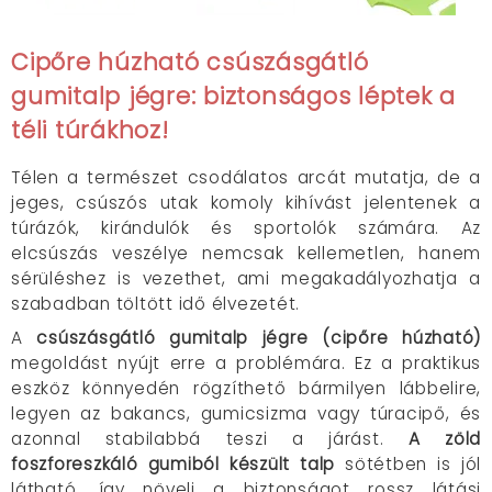
Cipőre húzható csúszásgátló
gumitalp jégre:
biztonságos léptek a
téli túrákhoz!
Télen a természet csodálatos arcát mutatja, de a
jeges, csúszós utak komoly kihívást jelentenek a
túrázók, kirándulók és sportolók számára. Az
elcsúszás veszélye nemcsak kellemetlen, hanem
sérüléshez is vezethet, ami megakadályozhatja a
szabadban töltött idő élvezetét.
A
c
súszásgátló gumitalp jégre (cipőre húzható)
megoldást nyújt erre a problémára.
Ez a praktikus
eszköz könnyedén rögzíthető bármilyen lábbelire,
legyen az bakancs, gumicsizma vagy túracipő, és
azonnal stabilabbá teszi a járást.
A zöld
foszforeszkáló gumiból készült talp
sötétben is jól
látható, így növeli a biztonságot rossz látási