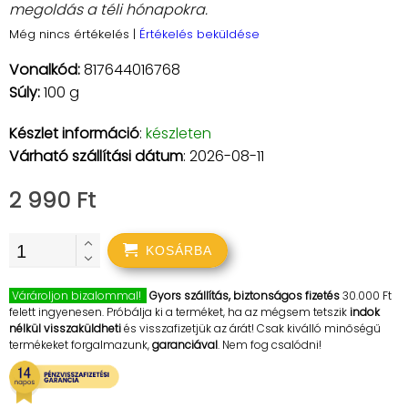
megoldás a téli hónapokra.
Még nincs értékelés
|
Értékelés beküldése
Vonalkód:
817644016768
Súly:
100 g
Készlet információ
:
készleten
Várható szállítási dátum
: 2026-08-11
2 990 Ft
KOSÁRBA
Várároljon bizalommal!
Gyors szállítás, biztonságos fizetés
30.000 Ft
felett ingyenesen. Próbálja ki a terméket, ha az mégsem tetszik
indok
nélkül visszaküldheti
és visszafizetjük az árát! Csak kiválló minőségű
termékeket forgalmazunk,
garanciával
. Nem fog csalódni!