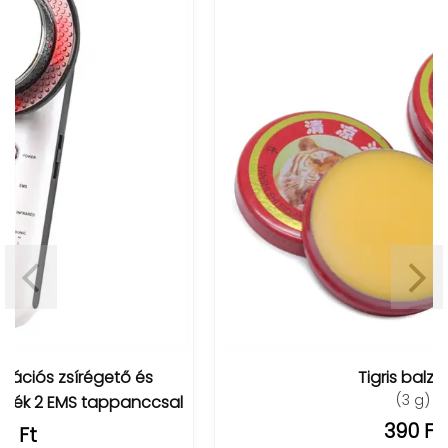
Tigris balzsam
(3 g)
390 Ft