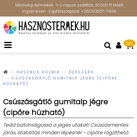
Minőségi termékek · 1-2 napos szállítás, 30.000 Ft felett
ingyenesen · Ügyfélszolgálat: +36(30)507-7908
168
HASZNOS HOLMIK
EGÉSZSÉG
CSÚSZÁSGÁTLÓ GUMITALP JÉGRE (CIPŐRE
HÚZHATÓ)
Csúszásgátló gumitalp jégre
(cipőre húzható)
Tedd biztonságossá a jeges utakat! Csúszásmentes
járás, stabilitás minden lépésnél – cipőre rögzíthető