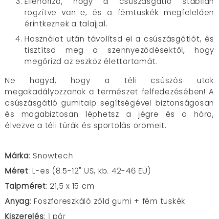
Ellenőrizd, hogy a csúszásgátló stabilan
rögzítve van-e, és a fémtüskék megfelelően
érintkeznek a talajjal.
Használat után távolítsd el a csúszásgátlót, és
tisztítsd meg a szennyeződésektől, hogy
megőrizd az eszköz élettartamát.
Ne hagyd, hogy a téli csúszós utak
megakadályozzanak a természet felfedezésében!
A
c
súszásgátló gumitalp
segítségével biztonságosan
és magabiztosan léphetsz a jégre és a hóra,
élvezve a téli túrák és sportolás örömeit.
Márka
: Snowtech
Méret
: L-es (8.5-12" US, kb. 42-46 EU)
Talpméret
: 21,5 x 15 cm
Anyag
: Foszforeszkáló zöld gumi + fém tüskék
Kiszerelés
: 1 pár