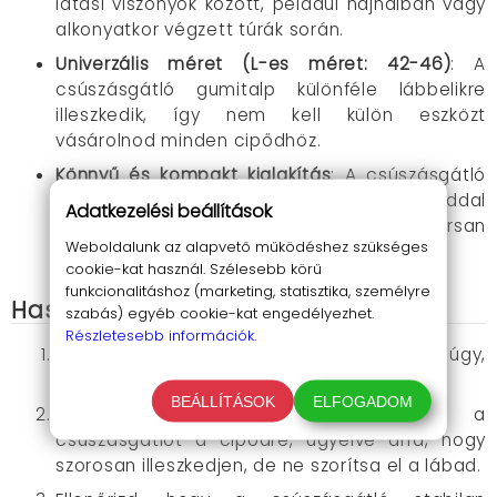
látási viszonyok között, például hajnalban vagy
alkonyatkor végzett túrák során.
Univerzális méret (L-es méret: 42-46)
:
A
csúszásgátló gumitalp különféle lábbelikre
illeszkedik, így nem kell külön eszközt
vásárolnod minden cipődhöz.
Könnyű és kompakt kialakítás
:
A csúszásgátló
könnyen hordozható, így bármikor magaddal
Adatkezelési beállítások
viheted, és szükség esetén gyorsan
Weboldalunk az alapvető működéshez szükséges
felhelyezheted a cipődre.
cookie-kat használ. Szélesebb körű
funkcionalitáshoz (marketing, statisztika, személyre
Használati útmutató
szabás) egyéb cookie-kat engedélyezhet.
Részletesebb információk.
Helyezd a csúszásgátlót a cipőd talpára úgy,
hogy a fémtüskék lefelé nézzenek.
BEÁLLÍTÁSOK
ELFOGADOM
A pántok segítségével rögzítsd a
csúszásgátlót a cipődre, ügyelve arra, hogy
szorosan illeszkedjen, de ne szorítsa el a lábad.