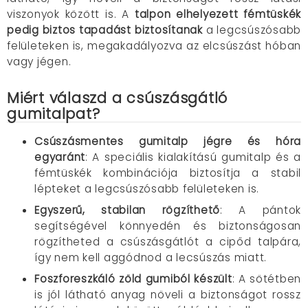
viszonyok között is.
A
talpon elhelyezett fémtüskék
pedig biztos tapadást biztosítanak
a legcsúszósabb
felületeken is, megakadályozva az elcsúszást hóban
vagy jégen.
Miért válaszd a csúszásgátló
gumitalpat?
Csúszásmentes gumitalp jégre és hóra
egyaránt
:
A speciális kialakítású gumitalp és a
fémtüskék kombinációja biztosítja a stabil
lépteket a legcsúszósabb felületeken is.
Egyszerű, stabilan rögzíthető
:
A pántok
segítségével könnyedén és biztonságosan
rögzítheted a csúszásgátlót a cipőd talpára,
így nem kell aggódnod a lecsúszás miatt.
Foszforeszkáló zöld gumiból készült
:
A sötétben
is jól látható anyag növeli a biztonságot rossz