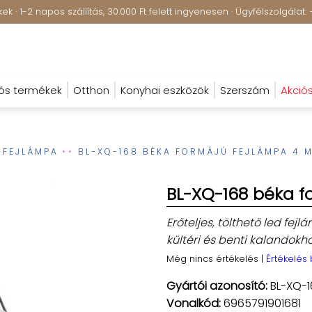
k · 1-2 napos szállítás, 30.000 Ft felett ingyenesen · Ügyfélszolgála
ós termékek
Otthon
Konyhai eszközök
Szerszám
Akció
FEJLÁMPA
BL-XQ-168 BÉKA FORMÁJÚ FEJLÁMPA 4 
BL-XQ-168 béka f
Erőteljes, tölthető led fe
kültéri és benti kalandokh
Még nincs értékelés
|
Értékelés
Gyártói azonosító:
BL-XQ-1
Vonalkód:
6965791901681