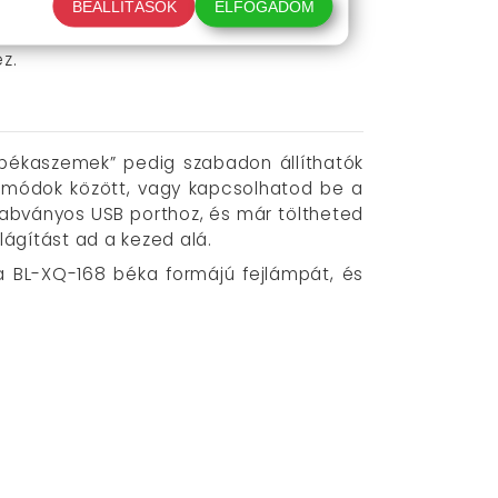
ához.
BEÁLLÍTÁSOK
ELFOGADOM
z.
„békaszemek” pedig szabadon állíthatók
i módok között, vagy kapcsolhatod be a
zabványos USB porthoz, és már töltheted
lágítást ad a kezed alá.
 BL-XQ-168 béka formájú fejlámpát, és