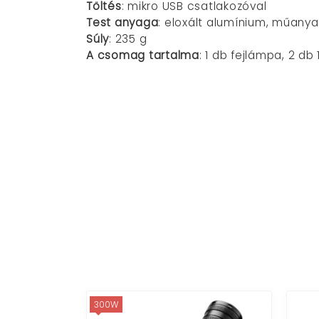
Töltés
: mikro USB csatlakozóval
Test anyaga
: eloxált alumínium, műany
Súly
: 235 g
A csomag tartalma
: 1 db fejlámpa, 2 db
300W