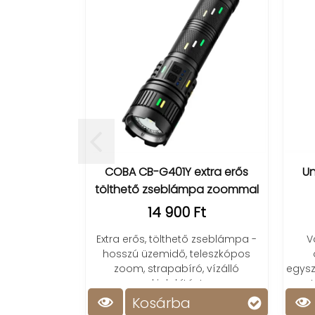
COBA CB-G401Y extra erős
Unikornis lá
tölthető zseblámpa zoommal
/akksi, 
14 900 Ft
6 4
Extra erős, tölthető zseblámpa -
Varázsolj h
hosszú üzemidő, teleszkópos
otthonodb
zoom, strapabíró, vízálló
egyszerűséggel! 
kialakítás!
töltés, hos
Kosárba
Kosá