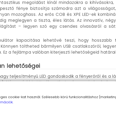
tasztikus megoldást kínál mindazokra a kihívásokra,
pesztő fénye biztosítja számodra azt a világosságo
nyan mozoghass. Az erős COB és XPE LED-ek kombináci
indig meglegyen a tiszta, éles látás. Az innovatív, 
lágítást – legyen szó egy csendes olvasásról a sá
látor kapacitása lehetővé teszi, hogy hosszabb t
Könnyen töltheted bármilyen USB csatlakozóról, legye
. Ez a fejlámpa valóban kiterjeszti lehetőségeid határai
lan lehetőségei
 nagy teljesítményű LED gondoskodik a fényerőről és a l
ok
: Négy mód között válogathatsz, hogy minden helyze
lumínium és műanyag borítás védelmet nyújt az időjárás 
ét beépített akkumulátor hosszú üzemidőt és megbízhat
s cookie-kat használ. Szélesebb körű funkcionalitáshoz (marketing,
orrásról tölthető, így minden környezetben használható.
rmációk.
 Alig érezhető súlyának köszönhetően a hosszas haszn
ékaszemek” rugalmasságot nyújtanak a fény irányának 