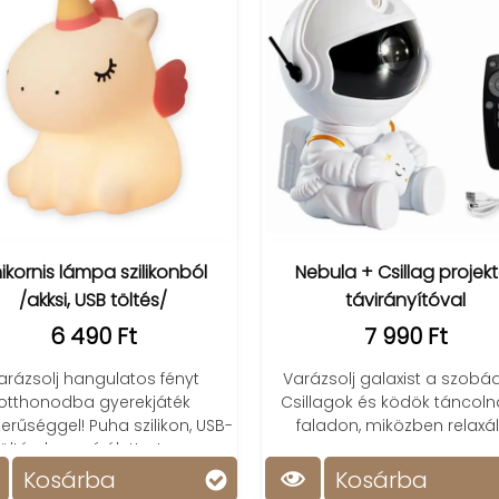
mpa szilikonból
Nebula + Csillag projektor
USB töltés/
távirányítóval
90 Ft
7 990 Ft
angulatos fényt
Varázsolj galaxist a szobádba!
a gyerekjáték
Csillagok és ködök táncolnak a
Puha szilikon, USB-
faladon, miközben relaxálsz
szú élettartam.
rba
Kosárba