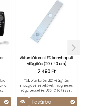
Kültéri LED reflektor 
2 490 Ft
Akkumlátoros LED konyhapult
világítás (20 / 40 cm)
Csökkentsd a villanys
2 490 Ft
növeld a fényerő
energiatakarékos LED re
Többfunkciós LED világítás
⚡Akár 85%-os megta
mozgásérzékelővel, mágneses
rögzítéssel és USB-C töltéssel.
Energiatakarékos, egyszerű
telepítés!
Kosárba
Kosárba