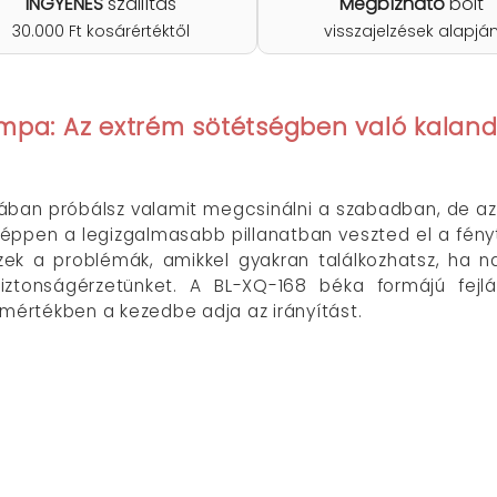
INGYENES
szállítás
Megbízható
bolt
30.000 Ft kosárértéktől
visszajelzések alapjá
mpa: Az extrém sötétségben való kaland
kában próbálsz valamit megcsinálni a szabadban, de a
n éppen a legizgalmasabb pillanatban veszted el a fény
zek a problémák, amikkel gyakran találkozhatsz, ha 
tonságérzetünket. A BL-XQ-168 béka formájú fejl
 mértékben a kezedbe adja az irányítást.