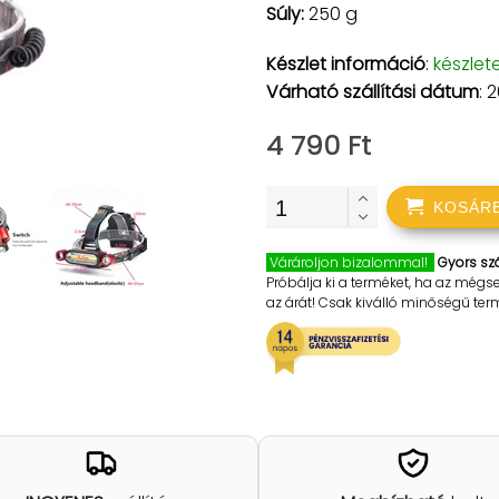
Súly:
250 g
Készlet információ
:
készlet
Várható szállítási dátum
: 
4 790 Ft
KOSÁR
Várároljon bizalommal!
Gyors szá
Próbálja ki a terméket, ha az mégs
az árát! Csak kiválló minőségű te