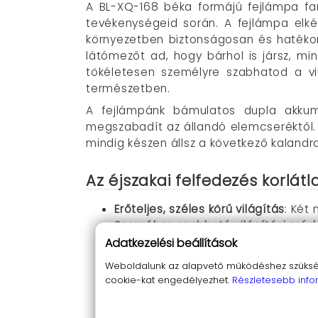
A BL-XQ-168 béka formájú fejlámpa fan
tevékenységeid során. A fejlámpa elké
környezetben biztonságosan és hatéko
látómezőt ad, hogy bárhol is jársz, m
tökéletesen személyre szabhatod a vi
természetben.
A fejlámpánk bámulatos dupla akkumu
megszabadít az állandó elemcseréktől. 
mindig készen állsz a következő kalandra
Az éjszakai felfedezés korlát
Erőteljes, széles körű világítás
: Két
Személyre szabható világítási mód
Adatkezelési beállítások
Tartós és ütésálló kivitel
: Eloxált a
Dupla akkumulátor kapacitás
: A k
Weboldalunk az alapvető működéshez szüksége
Könnyű USB töltés
: Bármilyen USB f
cookie-kat engedélyezhet.
Részletesebb info
Ergonomikus és kényelmes viselet
:
90 fokban állítható világítás
: A „b