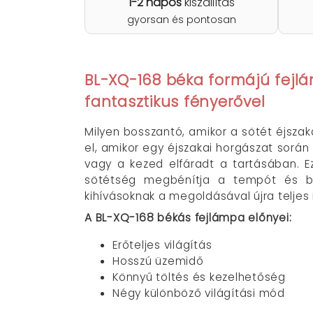
1-2 napos
kiszállítás
gyorsan és pontosan
BL-XQ-168 béka formájú fejlá
fantasztikus fényerővel
Milyen bosszantó, amikor a sötét éjsza
el, amikor egy éjszakai horgászat sorá
vagy a kezed elfáradt a tartásában. E
sötétség megbénítja a tempót és biz
kihívásoknak a megoldásával újra teljes
A BL-XQ-168 békás fejlámpa előnyei:
Erőteljes világítás
Hosszú üzemidő
Könnyű töltés és kezelhetőség
Négy különböző világítási mód