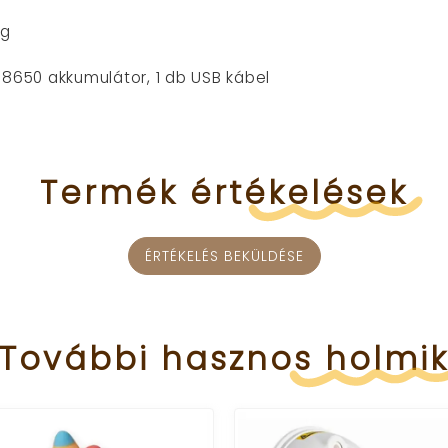
ag
 18650 akkumulátor, 1 db USB kábel
Termék
értékelések
ÉRTÉKELÉS BEKÜLDÉSE
További
hasznos
holmi