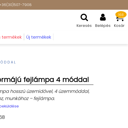
t: +36(30)507-7908
168
Keresés
Belépés
Kosár
s termékek
Új termékek
MÓDDAL
ormájú fejlámpa 4 móddal
jlámpa hosszú üzemidővel, 4 üzemmóddal,
oz, munkához – fejlámpa.
 beküldése
68