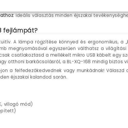
bármilyen szabadidős tevékenységhez vagy szakmai munk
ájn gyors és könnyű módváltást biztosít.
zathoz
: Ideális választás minden éjszakai tevékenységhe
 fejlámpát?
tuitív. A lámpa rögzítése könnyed és ergonomikus, a 
 gomb megnyomásával egyszerűen válthatsz a világítás
 csak csatlakoztasd a mellékelt mikro USB kábelt egy s
vagy otthoni barkácsolásról, a BL-XQ-168 mindig biztos vi
bjon a felfedezőkedvednek vagy munkádnak! Válaszd a
nden éjszakai kalandod során.
E, villogó mód)
pített)