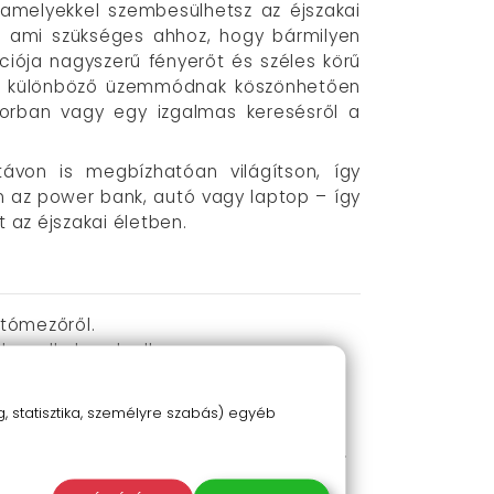
 amelyekkel szembesülhetsz az éjszakai
t, ami szükséges ahhoz, hogy bármilyen
ója nagyszerű fényerőt és széles körű
négy különböző üzemmódnak köszönhetően
torban vagy egy izgalmas keresésről a
ávon is megbízhatóan világítson, így
n az power bank, autó vagy laptop – így
t az éjszakai életben.
átómezőről.
thez alkalmazkodhass.
viszontagságai ellen.
óságot garantál.
 statisztika, személyre szabás) egyéb
álat során sem okoz kényelmetlenséget.
megválasztásában.