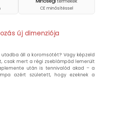
Minőségi
termékek
n
CE minősítéssel
ozás új dimenziója
z utadba áll a koromsötét? Vagy képzeld
t, csak mert a régi zseblámpád lemerült
naplemente után is tennivalód akad – a
ámpa azért született, hogy ezeknek a