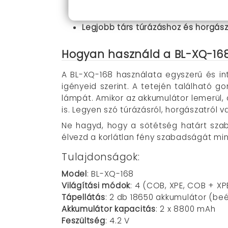
Modern dizájn
: Sokoldalúan illik 
Egyszerű kezelés
: Az egygombos diz
Legjobb társ túrázáshoz és horgás
Hogyan használd a BL-XQ-168
A BL-XQ-168 használata egyszerű és in
igényeid szerint. A tetején található
lámpát. Amikor az akkumulátor lemerül,
is. Legyen szó túrázásról, horgászatról 
Ne hagyd, hogy a sötétség határt sza
élvezd a korlátlan fény szabadságát mi
Tulajdonságok:
Model
: BL-XQ-168
Világítási módok
: 4 (COB, XPE, COB + XP
Tápellátás
: 2 db 18650 akkumulátor (beé
Akkumulátor kapacitás
: 2 x 8800 mAh
Feszültség
: 4.2 V