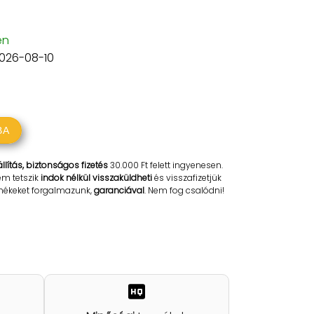
en
2026-08-10
BA
llítás, biztonságos fizetés
30.000 Ft felett ingyenesen.
em tetszik
indok nélkül visszaküldheti
és visszafizetjük
rmékeket forgalmazunk,
garanciával
. Nem fog csalódni!