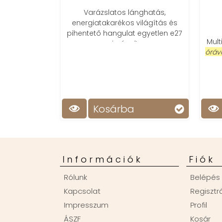
Varázslatos lánghatás,
energiatakarékos világítás és
pihentető hangulat egyetlen e27
Multifunk
izzóval!
órával, Bl
rádió
Kosárba
K
Információk
Fiók
Rólunk
Belépés
Kapcsolat
Regisztr
Impresszum
Profil
ÁSZF
Kosár