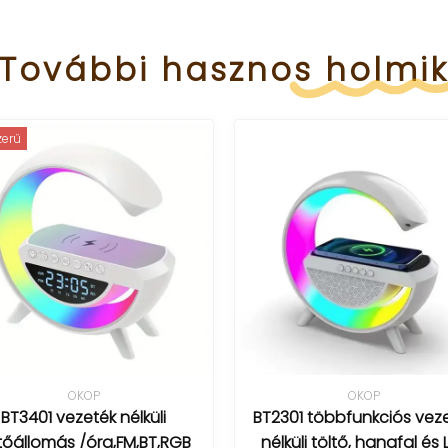
További
hasznos
holmi
OKOP
OKOP
01 vezeték nélküli
BT2301 többfunkciós vezeték
lomás /óra,FM,BT,RGB
nélküli töltő, hangfal és LED