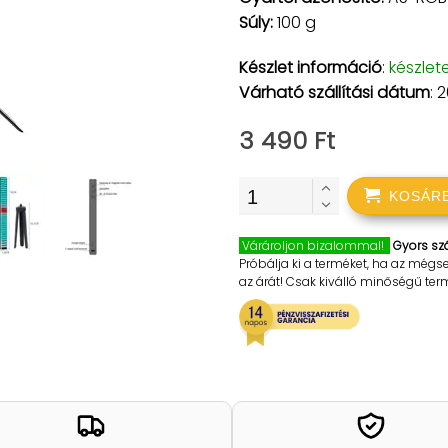
Súly:
100 g
Készlet információ
:
készlet
Várható szállítási dátum
: 
3 490 Ft
KOSÁR
Várároljon bizalommal!
Gyors szá
Próbálja ki a terméket, ha az mégs
az árát! Csak kiválló minőségű te