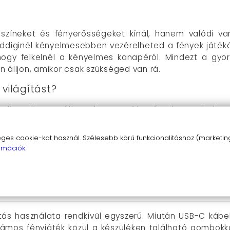
zíneket és fényerősségeket kínál, hanem valódi var
ddiginél kényelmesebben vezérelheted a fények játéká
 hogy felkelnél a kényelmes kanapéról. Mindezt a gyo
en álljon, amikor csak szükséged van rá.
világítást?
ek dinamikusan változnak a zene ütemére, hogy minden d
nböző mód lehetőséget ad arra, hogy a hangulatodhoz i
zethez illeszkedik.
s cookie-kat használ. Szélesebb körű funkcionalitáshoz (marketing,
yíthatod az okostelefonod segítségével, és élvezheted
rmációk.
dnod a lemerült akkumulátor miatt, hiszen gyorsan és e
magaddal viheted, hogy bármikor élvezhesd a fények va
tás használata rendkívül egyszerű. Miután USB-C kábel
zámos fényjáték közül a készüléken található gombokkal