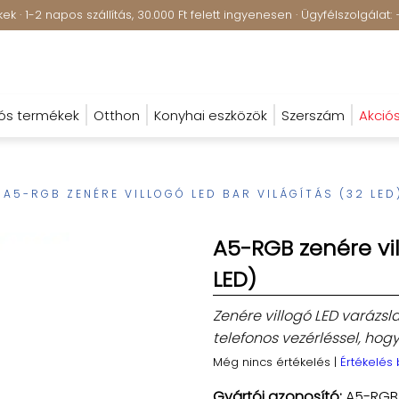
k · 1-2 napos szállítás, 30.000 Ft felett ingyenesen · Ügyfélszolgála
ós termékek
Otthon
Konyhai eszközök
Szerszám
Akció
A5-RGB ZENÉRE VILLOGÓ LED BAR VILÁGÍTÁS (32 LED
A5-RGB zenére vil
LED)
Zenére villogó LED varázsl
telefonos vezérléssel, hog
Még nincs értékelés
|
Értékelés
Gyártói azonosító:
A5-RGB