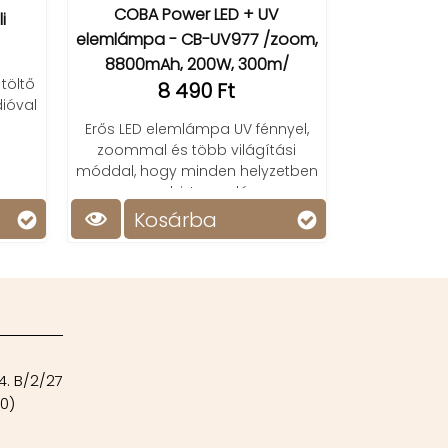
6 49
COBA Power LED + UV
elemlámpa - CB-UV977 /zoom,
Vezeték nélküli 
8800mAh, 200W, 300m/
hangszóróval, 
8 490 Ft
hangulatvi
l
Erős LED elemlámpa UV fénnyel,
zoommal és több világítási
móddal, hogy minden helyzetben
magabiztosan láss.
Kosárba
Kosár
4. B/2/27
00)