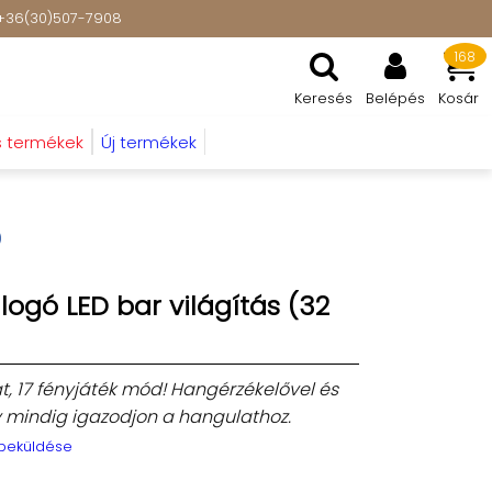
t: +36(30)507-7908
168
Keresés
Belépés
Kosár
s termékek
Új termékek
)
logó LED bar világítás (32
at, 17 fényjáték mód! Hangérzékelővel és
y mindig igazodjon a hangulathoz.
 beküldése