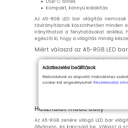
USB-C töltés
Kompakt, könnyű kialakítás
Az A5-RGB LED bar világítás nemcsak s
távirányításnak köszönhetően minden e
irányíthatod a fényhatásokat anélkül,
egészíti ki, hogy a világítás mindig kész
Miért válaszd az A5-RGB LED bar 
Hangérzékelő technológia
: A fény
Adatkezelési beállítások
Többféle fényjáték mód
: A 17 külö
fényerő beállítható, így minden hely
Weboldalunk az alapvető működéshez szüksége
Telefonos vezérlés
: Könnyedén irán
cookie-kat engedélyezhet.
Részletesebb info
Gyors USB-C töltés
: Nem kell aggó
Hordozható és kompakt
: Bárhová 
Használat made easy
Az A5-RGB zenére villogó LED bar világí
állványon, és kapcsold be. Válassz a s