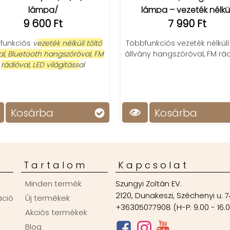
lámpa/
lámpa – vezeték nélküli
9 600 Ft
7 990 Ft
zeneélmény
ciós
vezeték nélküli töltő
Többfunkciós vezeték nélküli töltő
uetooth hangszóróval, FM
állvány hangszóróval, FM rádióva
val, LED világítással
osárba
Kosárba
Tartalom
Kapcsolat
Minden termék
Szungyi Zoltán EV.
2120, Dunakeszi, Széchenyi u. 7
áció
Új termékek
+36305077908 (H-P: 9.00 - 16.
Akciós termékek
Blog