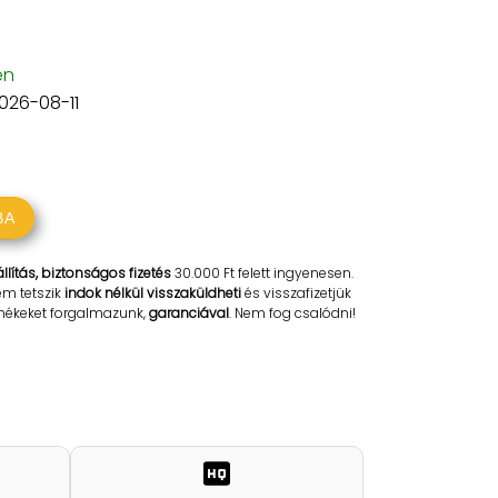
en
2026-08-11
BA
llítás, biztonságos fizetés
30.000 Ft felett ingyenesen.
em tetszik
indok nélkül visszaküldheti
és visszafizetjük
rmékeket forgalmazunk,
garanciával
. Nem fog csalódni!