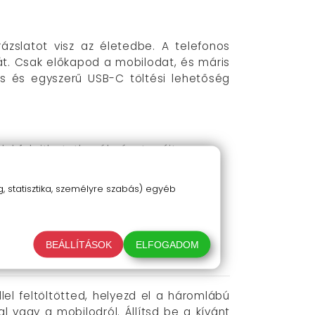
ázslatot visz az életedbe. A telefonos
t. Csak előkapod a mobilodat, és máris
rs és egyszerű USB-C töltési lehetőség
al felejthetetlen élményt nyújtson.
gazítsd a fényeket. A sebesség és
 statisztika, személyre szabás) egyéb
 a kényelem minden pillanatát.
gyszerűen feltöltheted.
rázsát otthon vagy a munkahelyen.
BEÁLLÍTÁSOK
ELFOGADOM
lel feltöltötted, helyezd el a háromlábú
 vagy a mobilodról. Állítsd be a kívánt