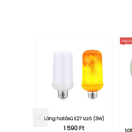
népszerű
Láng hatású E27 izzó (3W)
BT34
1 590 Ft
töltőál