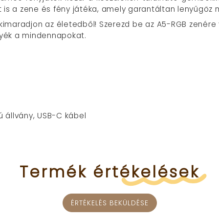
 is a zene és fény játéka, amely garantáltan lenyűgöz 
imaradjon az életedből! Szerezd be az A5-RGB zenére vi
yék a mindennapokat.
ú állvány, USB-C kábel
Termék
értékelések
ÉRTÉKELÉS BEKÜLDÉSE