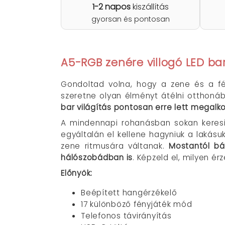
1-2 napos
kiszállítás
gyorsan és pontosan
A5-RGB zenére villogó LED bar
Gondoltad volna, hogy a zene és a fé
szeretne olyan élményt átélni otthonáb
bar világítás pontosan erre lett megalk
A mindennapi rohanásban sokan keresik
egyáltalán el kellene hagyniuk a lakásu
zene ritmusára váltanak.
Mostantól bá
hálószobádban is
. Képzeld el, milyen ér
Előnyök:
Beépített hangérzékelő
17 különböző fényjáték mód
Telefonos távirányítás