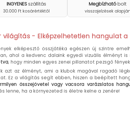
INGYENES
szállítás
Megbízható
bolt
30.000 Ft kosárértéktől
visszajelzések alapjá
 világítás - Elképzelhetetlen hangulat a
nyek elképesztő összjátéka egészen új szintre emel
an, ahol a kedvenc dalaink egyedi vizuális élményt is
otva
, hogy minden egyes zenei pillanatot pezsgő fények
 azt az élményt, ami a klubok magával ragadó légkö
kat. Ez a világítás segít ebben, hiszen a beépített h
rmilyen összejövetel vagy vacsora varázslatos hang
zés lenne, ha a környezeted is életre kelne a zenére!