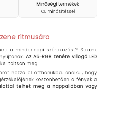
Minőségi
termékek
n
CE minősítéssel
 zene ritmusára
heti a mindennapi szórakozást? Sokunk
 nyújtanak.
Az A5-RGB zenére villogó LED
kel töltsön meg.
rét hozza el otthonukba, anélkül, hogy
angérzékelőjének köszönhetően a fények a
ulattal telhet meg a nappalidban vagy