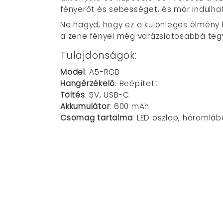
fényerőt és sebességet, és már indulhat
Ne hagyd, hogy ez a különleges élmény k
a zene fényei még varázslatosabbá teg
Tulajdonságok:
Model
: A5-RGB
Hangérzékelő
: Beépített
Töltés
: 5V, USB-C
Akkumulátor
: 600 mAh
Csomag tartalma
: LED oszlop, háromláb